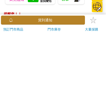
包」，我就是變態殺手。有段時間連記者都覺得黃秋生是變態
的，我到底變態在哪裏？現實顛倒得好嚴重。吸毒？正常；召
妓？好正常；講道理？不正常！我不過在講道理，就將我歸邊，
提醒您！！
可能社會需要一個這樣的矛頭。
金石堂及銀行均不會請您操作ATM! 如接獲電話要求您前往
貨到通知
ATM提款機，請不要聽從指示，以免受騙上當！
這個世界總有喜歡賣人血饅頭的人。大導演把矛頭指向我，國內
預訂門市商品
門市庫存
大量採購
的電影公司跟著風向，都說要封殺黃秋生，香港也沒有甚麼人夠
退換貨須知：
膽找我拍戲。真是諷刺的很，我怎會是港獨？我當年是去保釣
**提醒您，鑑賞期不等於試用期，退回商品須為全新狀態**
的，雖然過程有點荒謬。
依據「消費者保護法」第19條及行政院消費者保護處公告之
「通訊交易解除權合理例外情事適用準則」，以下商品購買
96年，大班問我去不去保釣，而我當時覺得這是難能可貴的機
後，除商品本身有瑕疵外，將不提供7天的猶豫期：
會，沒有想清楚就答應了。他說會安排我坐最快那艘船，可以成
易於腐敗、保存期限較短或解約時即將逾期。（如：生
為第一批搶灘的人。我買了蛙鞋和潛水衣，出發前一晚心情忐忑
不安，在床上徹夜難眠，一邊是老婆，另一邊是剛出世不久的大
鮮食品）
兒子，心裡想：我有命回來嗎？
依消費者要求所為之客製化給付。（客製化商品）
報紙、期刊或雜誌。（含MOOK、外文雜誌）
第二天去到台灣參加誓師大會，始知道最快那艘船留了給電視
經消費者拆封之影音商品或電腦軟體。
台，我只能乘另外一艘。出到公海翻起五、六級巨浪，我暈船，
非以有形媒介提供之數位內容或一經提供即為完成之線
由晚上嘔吐到天亮。我們本來是最先出發的，但不知為何越駛越
上服務，經消費者事先同意始提供。（如：電子書、電
慢，變成最後那艘。船上有個隊長叫我幫忙插旗，第一支寫著
子雜誌、下載版軟體、虛擬商品…等）
「孫中山」，明白啊；第二支寫著「李小龍」，應該是李小龍在