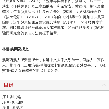
《EQUUS 馬》（2014）；翌年再與吳君如、潘燦良、蘇玉華，
演出《狂揪夫妻》及二度勁揪版；和余安安、林德信、楊淇及韋
羅莎，年青演員演出《仲夏夜之夢》（2016）；與林海峰合作
《搞大電影》 （2017）。 2018 年的《夕陽戰士》更兼任演員及
編劇；近年與朱栢康及陳淑儀合演的《Art 呃》，翌年後再度重
演。同時繼續擔任神戲劇場大師班導師，將自己結集多年演戲經
驗而研究出的表演方法傳授予後輩。
林蕾/訪問及撰文
澳洲西澳大學榮譽學士，香港中文大學文學碩士，傳媒人，寫作
人。著作有《三角演義•草蜢從屋邨跳到紅館的香港故事》、《羅
賓看•進入泰迪羅賓的影音世界》等。
目錄
序 I- 劉兆銘
序 II - 何老師
序 III- 陳安琪