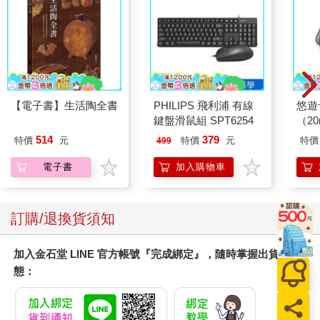
真是好笑極了！我跟他從來未在社交媒體上有過交流，我連他的
電話都沒有，以前拍他的戲，他是老闆，我是演員，如此而已，
大家根本不是甚麼朋友。我拍了這麼多戲，難道個個老闆都是朋
友？難道我跟林建岳也是好友？
一個根本不是朋友的人說跟你絕交，真是荒謬至極！你不如說不
【電子書】生活陶全書
PHILIPS 飛利浦 有線
悠遊
跟美國總統做朋友！
鍵盤滑鼠組 SPT6254
（2
514
379
特價
元
特價
元
特價
499
我被絕交，突然成為鏡頭的焦點。他這樣做一定有原因，但我絕
對不相信他的動機是純粹愛國。與他相識多年，根據以往他說過
電子書
加入購物車
的話，我很了解他的價值觀，一定別有用心，例如，他可能在拍
某部戲，有一些商業理由需要轉移視線，而黃秋生就是最方便就
手，同時又最容易令人信服的人物。
訂購/退換貨須知
這班人憑想像建構了一個黃秋生出來，這個黃秋生對他們來說是
加入金石堂 LINE 官方帳號『完成綁定』，隨時掌握出貨動
有某種功能性的。要把我標籤起來實在太容易了，跟黃之鋒合
態：
照，就說我是港獨；去台灣拍戲，就說我是台獨；如果我認識西
藏朋友，肯定會說我是藏獨。怎會不信呢？等於很多人看了「大
飛哥」便相信我是黑社會；再極端一點，甚至相信我就是「叉燒