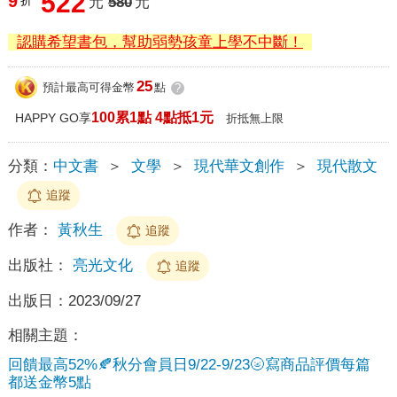
522
9
折
元
580
元
認購希望書包，幫助弱勢孩童上學不中斷！
25
預計最高可得金幣
點
?
100累1點 4點抵1元
HAPPY GO享
折抵無上限
分類：
中文書
＞
文學
＞
現代華文創作
＞
現代散文
追蹤
作者：
黃秋生
追蹤
出版社：
亮光文化
追蹤
出版日：
2023/09/27
相關主題：
回饋最高52%🍂秋分會員日9/22-9/23🌝寫商品評價每篇
都送金幣5點