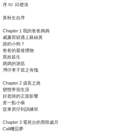
序 IV- 邱禮濤
黃秋生自序
Chapter 1 我的爸爸媽媽
威廉荷頓遇上蘇絲黃
誰的小狗？
爸爸的最後禮物
異姓延生
媽媽的淚痣
灣仔孝子當之有愧
Chapter 2 成長之路
變態寄宿生涯
好老師的正面影響
差一點小偷
從車房仔到訓練班
Chapter 3 電視台的黑暗歲月
Call機惡夢