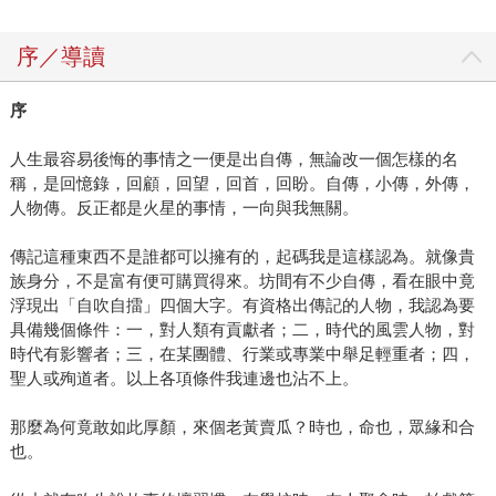
序／導讀
序
人生最容易後悔的事情之一便是出自傳，無論改一個怎樣的名
稱，是回憶錄，回顧，回望，回首，回盼。自傳，小傳，外傳，
人物傳。反正都是火星的事情，一向與我無關。
傳記這種東西不是誰都可以擁有的，起碼我是這樣認為。就像貴
族身分，不是富有便可購買得來。坊間有不少自傳，看在眼中竟
浮現出「自吹自擂」四個大字。有資格出傳記的人物，我認為要
具備幾個條件：一，對人類有貢獻者；二，時代的風雲人物，對
時代有影響者；三，在某團體、行業或專業中舉足輕重者；四，
聖人或殉道者。以上各項條件我連邊也沾不上。
那麼為何竟敢如此厚顏，來個老黃賣瓜？時也，命也，眾緣和合
也。