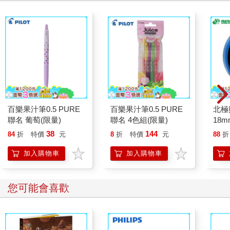
2006年拍《放逐》，我飾演的角色阿火，就是參考阿秉來演。裏
面一句對白「沒事的，幹活而已」，就是阿秉那種遇事冷靜、淡
定的性格。阿秉後來移民去了芝加哥，開了餐館，生活過得不
錯。阿Paul做了警察，現在退休了，去了加拿大。我們不時聯
絡，依然是很要好的朋友，儘管大家說的話題已不盡相同，但一
切都在心中。
〈被絕交〉（節錄）
百樂果汁筆0.5 PURE
百樂果汁筆0.5 PURE
北極
2014年在上海拍電視劇《梟雄》，一切平淡無味，看著天，覺得
聯名 葡萄(限量)
聯名 4色組(限量)
18m
自己是一個久經風浪的航海員，現在卻風平浪靜，希望上天給我
38
144
一些刺激⋯⋯不久之後，刺激果然來了。香港發生社會運動，學
84
折
特價
元
8
折
特價
元
88
折
生集會期間有人叫我打電話回來講兩句，我同意，我說希望大家
加入購物車
加入購物車
冷靜克制，不要暴力，如此而已。
當時在微博發表了一些意見，豈料加入討論的人越來越多，言論
您可能會喜歡
也越來越激烈，後來演變成罵戰。最初也有跟網民辯論，嘗試跟
他們講道理；後來發覺他們已失去邏輯和理智，說我顛覆國家，
差不多連地球也要顛覆了！總之我說的話不合他們心意，我就是
錯。此時王晶突然在微博宣佈刪除黃秋生的聯絡，要和我絕交。