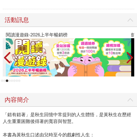
活動訊息
閱讀漫遊錄-2026上半年暢銷榜
飢
內容簡介
「錯有錯著」是秋生回憶中常提到的人生體悟，是黃秋生在歷經
人生重重困難後得著的寬容與智慧。
本書為黃秋生口述由兒時至今的戲劇性人生：