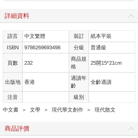
定居。他擔任物料供應署主任，住在跑馬地政府宿舍。他常與其
他政府官員和商界中人應酬，就在某夜飯局，經楊姓好友介紹
詳細資料
下，認識了我媽媽。
媽媽年輕時候長得白皙清秀，美人胚子像電影明星，她也真的投
語言
中文繁體
裝訂
紙本平裝
考過演員，只是導演嫌她太瘦，沒有取錄。她年幼時拜粵劇名伶
陳非儂為師，十來歲開始在中上環一帶的酒樓獻唱，藝名黃韻
ISBN
9786269693498
分級
普通級
玲，吸引不少知音人慕名而來。據說，曾有戲迷送上大型花牌，
有鎢絲燈泡圍著那種，上面寫著「撲朔迷離」，應該是那個五十
商品規
頁數
232
25開15*21cm
年代一種含蓄的讚美吧！
格
媽媽擅唱子喉（粵劇中花旦唱的「假嗓」），聲線嬌美，但因為
適讀年
出版地
香港
全齡適讀
聲帶長期勞損，長出了瘜肉，不時要做手術切除，後來就不能再
齡
唱了。她去新法書院報讀夜校，改了個英文名May（後來又叫
注音
級別
Margaret），英文開始琅琅上口之際，就認識了爸爸。
中文書
＞
文學
＞
現代華文創作
＞
現代散文
媽媽的身體一向不好，那時還感染了肺癆。爸爸去探望她，只見
她住在一個簡陋狹窄的板間房，房內環境惡劣，連窗都沒有，可
憐兮兮的。爸爸覺得若然再在這樣沒有新鮮空氣的環境下生活，
商品評價
肯定性命不保，便出錢為媽媽租了個環境較佳的地方居住。二人
由憐生愛，恩情產生了感情，開始交往起來。