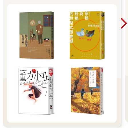
球，今天把泳鏡扔落浮台底，打算第二天潛到水底拾上來。其實
多讀者視野。 不知道下一本該讀什麼時，跟著書
怎會找得到？早就被水沖走了。
店員的推薦，往往就能遇見一個令人捨不得闔上
的好故事。
阿秉是北方人，文革時在河邊看被迫害的人跳橋自殺，第二日再
在同一位置看人在河裏打撈屍體。他就是在這樣殘酷而真實的環
境下長大，天不怕地不怕。因為他，我差一點鋃鐺入獄。
那次我們三人買了戲票看《現代啟示錄》，阿秉發覺褲子爆開
了，我和阿Paul打算湊錢買條新褲送給他，豈料他不要我們買，
要去偷！我那天揹了一個PUMA袋，他打算把褲塞進我袋裏，但
逛了很多間店舖也決定不了要偷哪條，我不耐煩了，叫他隨便揀
一條。他終於揀到了，便把褲子放進我袋裏，然後頭也不回轉身
便走，也不理袋口依然是打開的。我慌忙把袋口拉好然後離開，
以為沒有人看見，豈料還是給一名老先生看到了，他喝止我離
開，一手把我捉住，幸好只是捉住了那個袋，我立刻把袋卸下，
然後拔足狂奔。那刻真的害怕得不得了，跑了一會才定下神來，
已不見了阿Paul和阿秉蹤影，要去哪兒找他們？猛然想起我們買
了戲票，於是在五時三十分返回戲院，他倆果然在那裏。我是很
氣阿秉的，我們湊錢買褲給他，他不要，他要去偷，結果害我差
點被人拉上警局！