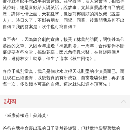
從小就有吹牛說故事的壞習慣。在學校時，友人聚會時，拍戲等
就位時，總是喜歡給人講笑話，說故事，尤其喜愛講述自己的經
歷，講得七情上面，天花亂墜，像從前榕樹頭的講故佬（說書
人）。時日久了，不斷有朋友、同學、同業、後輩問我為何不出
自傳？我的答案是：吹牛也可寫自傳？
直至去年，因為舞台劇的宣傳，接受了林蕾的訪問，閱後甚為仰
慕她的文筆。又因今年適逢「神戲劇場」十周年，合作夥伴不斷
催促要有些名堂，搞點花樣，因此急病亂求醫，在短短兩個月
內，邀得林女士助拳，催生了這本《秋生回憶》。
各位千萬別當真，我只是個吹水吹得天花亂墜的小演員而已。而
且現在已經後悔，以後若真的有所成就，自當老驥伏櫪，再多後
悔一次，多吹幾本可靠的自傳。這次就先以這本頂著先！
試閱
〈威廉荷頓遇上蘇絲黃〉
爸爸在我生命裏出現的日子雖然很短暫，但默默地影響著我的一