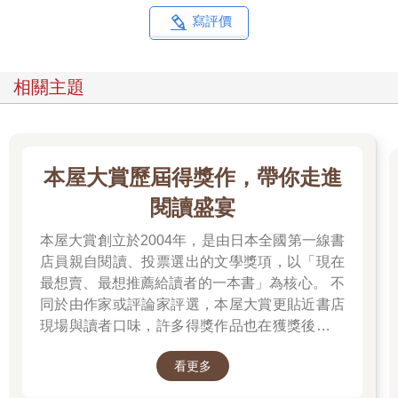
寫評價
媽媽說，他們拍拖的時候不時漫步沙灘，媽媽愛把高跟鞋脫掉，
爸爸就一手把她抱起，浪漫得像電影情節！我覺得爸爸幻想自己
是威廉荷頓（1960年電影《蘇絲黃的世界》男主角），媽媽是蘇
相關主題
絲黃，兩人在這個東方小島，發展了一段美麗的異國情緣……可
能爸爸才是一個演員！
媽媽當然知道爸爸已有家庭，但當時真的很愛他，也沒有想太
本屋大賞歷屆得獎作，帶你走進
多。醫生告訴她卵巢已積滿了肺癆菌，不可能懷孕了，她便沒有
避孕。當發覺有了我的時候，已經懷孕五個月，不能終止了。於
閱讀盛宴
是，這世界便有了我，一個本來不應存在的人。
本屋大賞創立於2004年，是由日本全國第一線書
〈差一點小偷〉（節錄）
店員親自閱讀、投票選出的文學獎項，以「現在
最想賣、最想推薦給讀者的一本書」為核心。 不
我和阿Paul、阿秉之所以成為好朋友，因為我們三個都愛游泳。
同於由作家或評論家評選，本屋大賞更貼近書店
那時夏天無所事事，天天去游泳，通常搭車去淺水灣，然後步行
現場與讀者口味，許多得獎作品也在獲獎後成為
入中灣，跟著一口氣由中灣游到淺水灣，不上岸的，再由淺水灣
暢銷書，並改編為電影、戲劇或動畫。除了日本
游回中灣。只要能看見的，我們就有本事游到。我們可以一手拿
看更多
小說的一般部門，也設有翻譯小說部門與發掘部
著漢堡包，一手拿著香煙，一邊吃漢堡包一邊吸煙，再用腳撐，
門，讓海外佳作與值得重新被看見的作品走進更
就這樣撐出浮台。我們都是潛水高手，明知第二天將會掛八號風