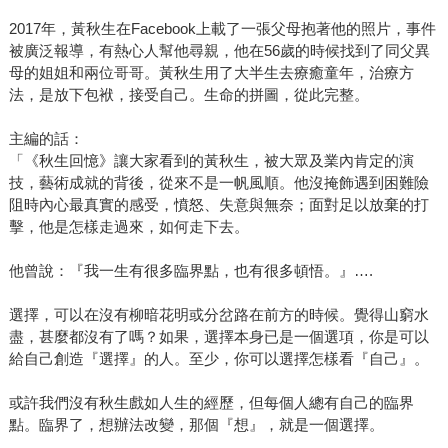
2017年，黃秋生在Facebook上載了一張父母抱著他的照片，事件
被廣泛報導，有熱心人幫他尋親，他在56歲的時候找到了同父異
母的姐姐和兩位哥哥。黃秋生用了大半生去療癒童年，治療方
法，是放下包袱，接受自己。生命的拼圖，從此完整。
主編的話：
「《秋生回憶》讓大家看到的黃秋生，被大眾及業內肯定的演
技，藝術成就的背後，從來不是一帆風順。他沒掩飾遇到困難險
阻時內心最真實的感受，憤怒、失意與無奈；面對足以放棄的打
擊，他是怎樣走過來，如何走下去。
他曾說：『我一生有很多臨界點，也有很多頓悟。』….
選擇，可以在沒有柳暗花明或分岔路在前方的時候。覺得山窮水
盡，甚麼都沒有了嗎？如果，選擇本身已是一個選項，你是可以
給自己創造『選擇』的人。至少，你可以選擇怎樣看『自己』。
或許我們沒有秋生戲如人生的經歷，但每個人總有自己的臨界
點。臨界了，想辦法改變，那個『想』，就是一個選擇。