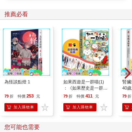
我一生有很多臨界點，也有很多頓悟。那一刻我跟自己說，以後
推薦必看
都不能做這些犯法的事！萬一坐監，怎對得起媽媽？
我做錯事但逃脫了，心裏一直很不舒服。為了記住教訓，一定要
懲罰自己，怎樣懲罰？想起了《現代啟示錄》，便學戲中的馬龍
白蘭度，把頭髮剷光，警戒自己要永遠記得這件事。那時大概十
八歲，照鏡問自己到底像不像一個罪犯？像不像一個在監獄裏過
下半世的人？如果不像，就該想辦法改變生命。所謂未觀其人，
先觀其友，我來來去去有這幾個朋友，而我又很容易受朋友影
響，應該擴展朋友圈，去找些正經的朋友。
之後去阿秉家，苦口婆心地勸他不要再行古惑，我說我要重新做
為怪談點燈 1
如果西遊是一群喵(1)
腎臟
人，再這樣下去大家就不能再做朋友了⋯⋯我像和尚跟死屍唸經
：《如果歷史是一群
40
似的，他只是「嗯嗯」地應我。阿秉雖然行為有點極端，但他是
喵》作者最新力作，附
就告
253
411
79
折
特價
元
79
折
特價
元
79
折
很有義氣的。有段日子我沒有地方住，得他收留，我便睡在他家
【首卷特典】拉頁
沙發。夜晚餓了吃公仔麵，我們二人加上他哥哥，但只有兩個
加入購物車
加入購物車
麵，我們加多點水，三個人分了兩個麵吃，把湯喝完那就算飽
了。他又教我吃生蒜，辣辣的感覺剛好下飯，到現在我依然很喜
歡吃蒜頭。
您可能也需要