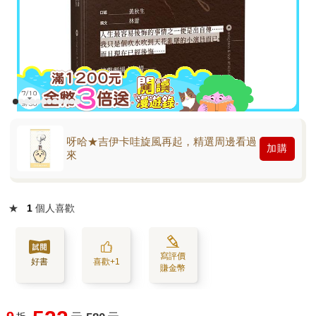
呀哈★吉伊卡哇旋風再起，精選周邊看過
加購
來
★
1
個人喜歡
寫評價
好書
喜歡+1
賺金幣