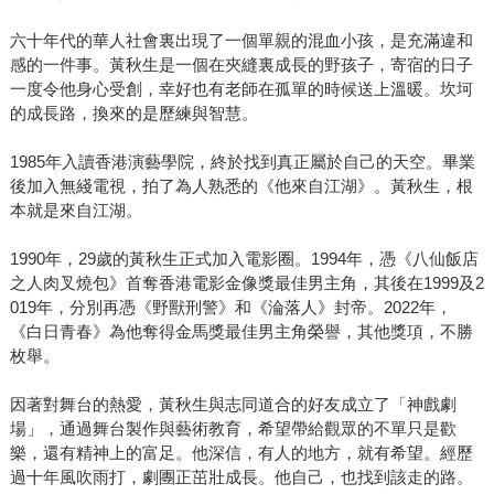
六十年代的華人社會裏出現了一個單親的混血小孩，是充滿違和
感的一件事。黃秋生是一個在夾縫裏成長的野孩子，寄宿的日子
一度令他身心受創，幸好也有老師在孤單的時候送上溫暖。坎坷
的成長路，換來的是歷練與智慧。
1985年入讀香港演藝學院，終於找到真正屬於自己的天空。畢業
後加入無綫電視，拍了為人熟悉的《他來自江湖》。黃秋生，根
本就是來自江湖。
1990年，29歲的黃秋生正式加入電影圈。1994年，憑《八仙飯店
之人肉叉燒包》首奪香港電影金像獎最佳男主角，其後在1999及2
019年，分別再憑《野獸刑警》和《淪落人》封帝。2022年，
《白日青春》為他奪得金馬獎最佳男主角榮譽，其他獎項，不勝
枚舉。
因著對舞台的熱愛，黃秋生與志同道合的好友成立了「神戲劇
場」，通過舞台製作與藝術教育，希望帶給觀眾的不單只是歡
樂，還有精神上的富足。他深信，有人的地方，就有希望。經歷
過十年風吹雨打，劇團正茁壯成長。他自己，也找到該走的路。