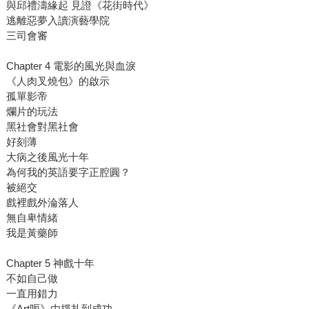
與邱禮濤緣起 見證《花街時代》
逃離惡夢入讀演藝學院
三司會審
Chapter 4 電影的風光與血淚
《人肉叉燒包》的啟示
孤單影帝
爛片的玩法
黑社會對黑社會
好刻薄
大病之後風光十年
為何我的英語要字正腔圓？
被絕交
戲裡戲外淪落人
無自卑情緒
我是黃藥師
Chapter 5 神戲十年
不如自己做
一直用錯力
《Art呃》由掙扎到成功