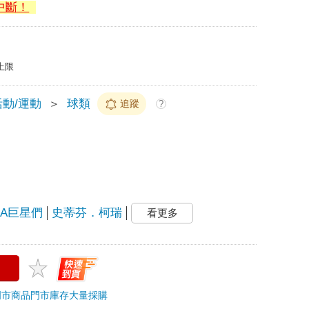
中斷！
上限
動/運動
＞
球類
追蹤
?
BA巨星們
史蒂芬．柯瑞
看更多
門市商品
門市庫存
大量採購