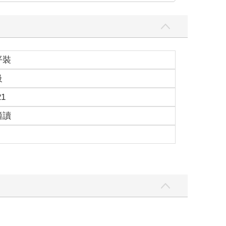
平裝
級
21
適讀