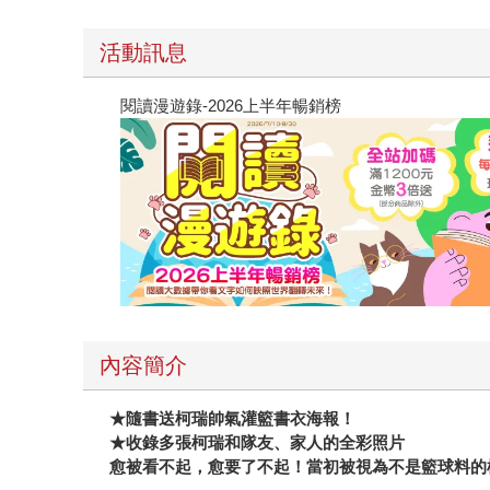
活動訊息
閱讀漫遊錄-2026上半年暢銷榜
內容簡介
★
隨書送柯瑞帥氣灌籃書衣海報！
★
收錄多張柯瑞和隊友、家人的全彩照片
愈被看不起，愈要了不起！當初被視為不是籃球料的