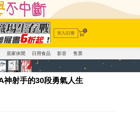
0
登入/註冊
電
居家休閒
日用食品
影音
售票
A神射手的30段勇氣人生