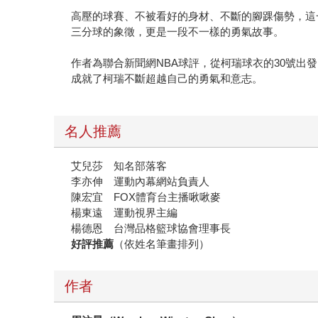
高壓的球賽、不被看好的身材、不斷的腳踝傷勢，這
三分球的象徵，更是一段不一樣的勇氣故事。
作者為聯合新聞網NBA球評，從柯瑞球衣的30號出
成就了柯瑞不斷超越自己的勇氣和意志。
名人推薦
艾兒莎 知名部落客
李亦伸 運動內幕網站負責人
陳宏宜 FOX體育台主播啾啾麥
楊東遠 運動視界主編
楊德恩 台灣品格籃球協會理事長
好評推薦
（依姓名筆畫排列）
作者