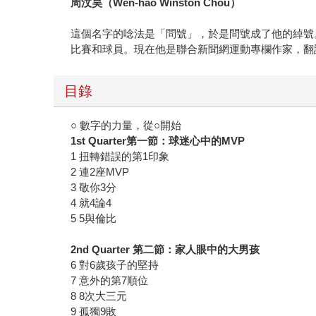
周汶昊（
Wen-hao Winston Chou
）
這個名字的唸法是「問號」，於是問號成了他的綽號
比賽和球員。現在他是聯合新聞網運動專欄作家，翻
目錄
○ 數字的力量，從○開始
1st Quarter
第一節：球迷心中的
MVP
1 扭轉錯誤的第1印象
2 連2座MVP
3 敬你3分
4 就4論4
5 5與倫比
2nd Quarter
第二節：家人眼中的大男孩
6 對6歲孩子的堅持
7 意外的第7順位
8 8次大三元
9 孤獨9敗