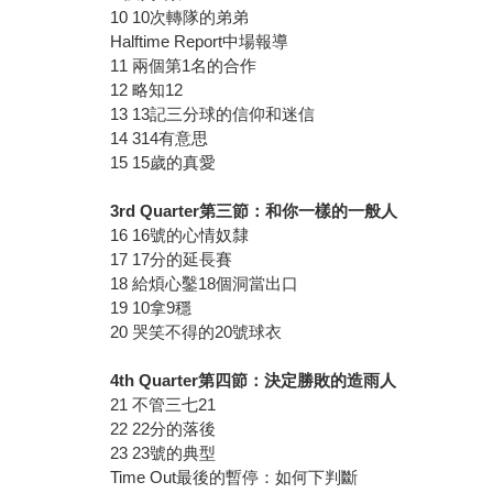
10 10次轉隊的弟弟
Halftime Report中場報導
11 兩個第1名的合作
12 略知12
13 13記三分球的信仰和迷信
14 314有意思
15 15歲的真愛
3rd Quarter
第三節：和你一樣的一般人
16 16號的心情奴隸
17 17分的延長賽
18 給煩心鑿18個洞當出口
19 10拿9穩
20 哭笑不得的20號球衣
4th Quarter
第四節：決定勝敗的造雨人
21 不管三七21
22 22分的落後
23 23號的典型
Time Out最後的暫停：如何下判斷