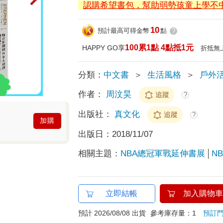
認購希望書包，幫助弱勢孩童上學不
10
預計最高可得金幣
點
?
100累1點 4點抵1元
HAPPY GO享
折抵無
分類：
中文書
＞
生活風格
＞
戶外活
作者：
周汶昊
追蹤
?
出版社：
真文化
追蹤
?
加購
出版日：
2018/11/07
相關主題：
NBA總冠軍戰延伸書展
N
立即結帳
加入購物車
預計 2026/08/08 出貨
參考庫存量：1
預訂