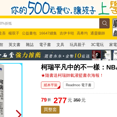
圭吾
楊双子
公益書包
16647續集
吉伊卡哇
高希均
通靈藥師
路邊攤新作
馬斯克
玩具總動員5
超慢跑
館
英文書
雜誌
電子書
文具
玩具親子
3C電玩
家
柯瑞平凡中的不一樣：NB
★隨書送柯瑞帥氣灌籃書衣海報！
紙本平裝
Readmoo 電子書
277
79
折
元
350
元
買整套