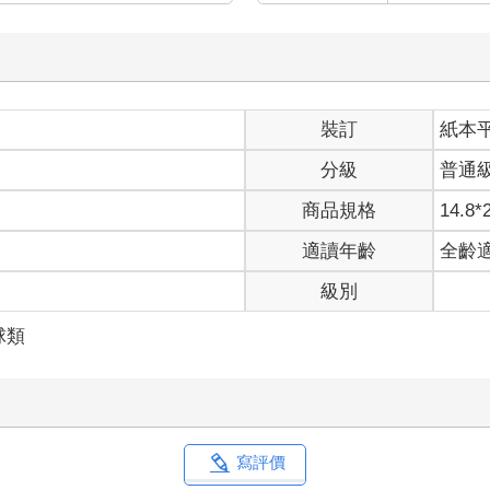
裝訂
紙本
分級
普通
商品規格
14.8*
適讀年齡
全齡
級別
球類
寫評價