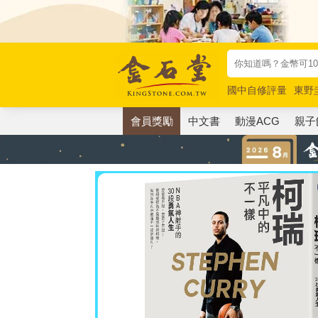
國中自修評量
東野
唯紅花綻放
奧德賽
會員獎勵
中文書
動漫ACG
親子