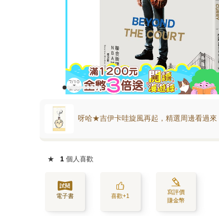
呀哈★吉伊卡哇旋風再起，精選周邊看過來
★
1
個人喜歡
寫評價
電子書
喜歡+1
賺金幣