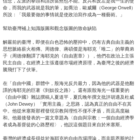
信念，左派的拳頭和誹謗當然也不能。反共和反左是我一生的使
命，而我的武器就是我的筆，如喬治．歐威爾（George Orwell）
所說：「我最要做的事情就是使政治寫作成為一種藝術。」
幫助臺灣補上知識版圖和觀念版圖的致命缺陷
解嚴前的臺灣，即便在白色恐怖的壓抑中，仍有古典自由主義的
思想脈絡薪火相傳。周德偉、蔣碩傑是海耶克「唯二」的華裔弟
子（周德偉翻譯了海耶克的《自由憲章》），他們在政治上主張
民主自由，在經濟上主張遵循市場經濟原理，為臺灣之後的經濟
騰飛打下了伏筆。
在「自由中國」群體中，殷海光反共最力，因為他的武器是他翻
譯的海耶克的巨著《到奴役之路》。還有跟殷海光一樣重要的
《自由中國》雜誌撰稿人夏道平，夏氏晚年撰文批評胡適及杜威
（John Dewey）「實用主義」之思路，認為真正的自由不在其
中。他從米塞斯那裡發現宗教與理性不僅不矛盾，而且高度融
和。他最後發表的一篇文章題為〈自由與宗教：一個自由經濟學
者成為基督徒的心路歷程〉，他説這個題目來自於米塞斯。
臺灣的經濟成長得益於海耶克的自由市場理論，而非凱恩斯的計