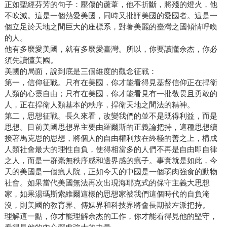
正如聖經芬芳的句子：壓傷的蘆葦，他不折斷，將殘的燈火，他
不吹滅。這是一個熱愛美國，同時又批評美國的愛國者。這是一
個立足於天地之間巨大的座標系，對著美麗的臺灣之國傾情呼喚
的人。
他有多麼愛美國，就有多麼愛臺灣。所以，你要讀懂余杰，你必
須先讀懂美國。
美國的局面，說到底是三個維度的觀念征戰：
第一，信仰征戰。只有在美國，你才能看得見基督信仰正在捍衛
人類的心靈自由；只有在美國，你才能看見有一批敬畏且勇敢的
人，正在捍衛人類基本的秩序，捍衛天地之間法的精神。
第二，思想征戰。長久來看，改變我們的並不是既得利益，而是
思想。目前美國思想界主要由羅爾斯的正義論把持，這種思想續
接著馬克思的思想，將個人的自由權利放在終極的善之上，構成
人類社會最大的理性自負，使得相當多的人們不再是自由即自律
之人，而是一群毫無秩序感和邊界感的瘋子。事實就是如此，今
天的美國是一個瘋人院，正如今天的中國是一個弱肉強食的動物
社會。如果當代美國無法再次出現海耶克式的保守主義大思想
家，如果湯瑪斯索維爾這樣的思想家被我們這個時代的自負淹
沒，則美國的教育界、傳媒界和科技界將會長期被左派把持。
理解這一點，你才能理解余杰的工作，你才能看得見他的堅守，