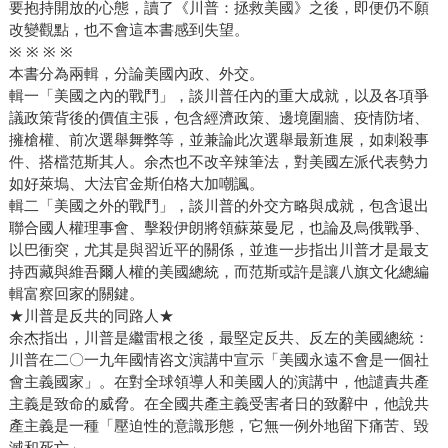
要抱持開放的心態，讀了《川普：拯救美國》之後，即便仍不願
改變觀點，也不會這本書感到失望。
※ ※ ※ ※
本書分為兩輯，分論美國內政、外交。
輯一「美國之內的戰鬥」，談川普任內的重大成就，以及各項爭
議政策背後的價值主張，包含經濟政策、邊境圍牆、疫情防堵、
擁槍權、前次選舉舞弊等，並兼論此次選舉最新進展，如刺殺事
件、搭檔范斯其人。余杰也不改辛辣筆法，對美國左派代表勢力
如好萊塢、大法官金斯伯格大加嘲諷。
輯二「美國之外的戰鬥」，談川普的外交方略與成就，包含退出
聯合國人權理事會、擊殺伊朗將領蘇萊曼尼，也論及烏俄戰爭、
以巴衝突，尤其是與習近平的關係，並進一步指出川普才是最支
持西藏與維吾爾人權的美國總統，而范斯或許是讓八旗文化總編
輯富察回家的關鍵。
★川普是反共的同路人★
余杰指出，川普是繼雷根之後，最堅定反共、反左的美國總統：
川普在二〇一九年國情咨文演講中宣示「美國永遠不會是一個社
會主義國家」。在對全球領導人和美國人的演講中，他譴責共產
主義是致命的威脅。在全國共產主義受害者日的致辭中，他說共
產主義是一種「壓迫性的意識形態，它無一例外地留下痛苦、毀
滅和死亡」。