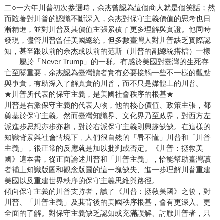
實哲學課。無論你是企業家、追求成功者，還是對政治運作
二○一六年川普初次參選時，余杰曾認為這個商人就是個笑話；然
與領導風格感興趣的人，《川普：交易的藝術》都將讓你重
而隨著對川普的認識不斷深入，余杰對保守主義價值的思考也日
新審視「交易」這一門藝術課。
漸精進，並對川普及其價值主張累積了更多理解與實證。他同時
發現，儘管川普曾任美國總統，但多數臺灣人對川普缺乏實際認
知，甚至跟以前的余杰或以前的范斯（川普的副總統搭檔）一樣
——屬於「Never Trump」的一群。有感於美國對臺灣的生死存
亡至關重要，余杰認為臺灣讀者實有必要接觸一些不一樣的觀點
與事實，有助深入了解真實的川普，而不只是媒體上的川普。
★川普所代表的保守主義，是美國社會秩序的根基★
川普是右派保守主義的代表人物，他的核心價值、政策主張，都
奠基於保守主義。然而臺灣知識界、文化界乃至政界，對西方左
派進步思想亦步亦趨，對於右派保守主義則興趣缺缺。在這樣的
知識背景與社會情境下，人們很自然的「看不懂」川普和「川普
主義」，很正常的反應就是加以批判或否定。《川普：拯救美
國》這本書，從正面論述川普和「川普主義」，恰能幫助臺灣讀
者補上知識版圖和觀念版圖的這一塊缺失、進一步理解川普重建
美國以及重建世界秩序的保守主義思維與路徑。
傾向保守主義的川普支持者，讀了《川普：拯救美國》之後，對
川普、「川普主義」及其背後的美國秩序根基，會有更深入、更
全面的了解。對保守主義缺乏認知或充滿誤解、討厭川普者，只