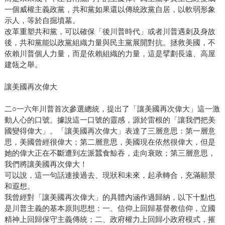
一個威權主義政黨，共和黨如果還以傳統政黨自居，以軟弱形象
示人，等於自掘墳墓。
改革重塑共和黨，可以確保「後川普時代」或者川普遇刺及身故
後，共和黨能以政黨組織力量與民主黨展開對抗。拯救美國，不
依賴川普個人力量，而是依賴組織的力量，這是擘劃長遠、高屋
建瓴之舉。
讓美國再次偉大
二○一六年川普首次參選總統，提出了「讓美國再次偉大」這一激
動人心的口號。據說這一口號的靈感，源於雷根的「讓我們把美
國變得偉大」。「讓美國再次偉大」表達了三層意思：第一層意
思，美國曾經很偉大；第二層意思，美國現在依然很偉大，但是
她的偉大正在不斷遭到左派蠶食鯨吞，走向衰敗；第三層意思，
我們將讓美國再次偉大！
可以說，這一句話連接過去、現狀和未來，起承轉合，充滿願景
和遐想。
我曾經對「讓美國再次偉大」的具體內涵作過歸納，以下十點也
是川普主義的基本原則思想：一、信仰上回歸基督教信仰，立國
精神上回歸保守主義傳統；二、政府權力上回歸小政府模式，摧