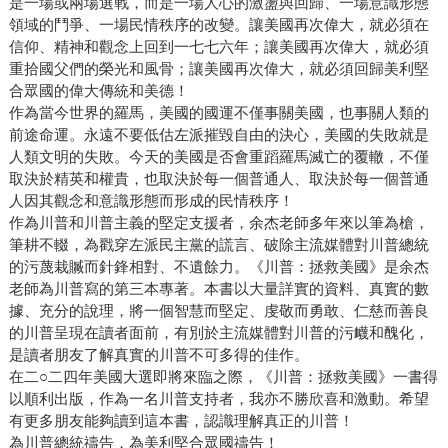
是一場或兩場選戰，而是一場人心的激盪與回歸、一場意識形態
領域的鬥爭、一場民情秩序的改變。讓美國再次偉大，就必須在
信仰、精神和觀念上回到一七七六年；讓美國再次偉大，就必須
重拾國父們的榮光和風骨；讓美國再次偉大，就必須回歸美利堅
合眾國的偉大傳統和美德！
作為當今世界的羅馬，美國的國運不僅事關美國，也事關人類的
前途命運。永遠不要低估左派摧毀自由的決心，美國的失敗就是
人類文明的失敗。今天的美國是否會重蹈羅馬滅亡的覆轍，不僅
取決於精英和權貴，也取決於每一個普通人、取決於每一個普通
人因其觀念和意識形態而形成的民情秩序！
作為川普和川普主義的堅定支援者，余杰老師多年來以筆為槍，
筆耕不輟，為戳穿左派民主黨的謊言、破除主流媒體對川普總統
的污蔑栽贓而針鋒相對、不遺餘力。《川普：拯救美國》是余杰
老師為川普寫的第三本專著。本書以大量詳實的資料、真實的數
據、充分的說理，將一個智慧而堅定、虔敬而勇敢、仁慈而善良
的川普呈現在讀者面前，有別於主流媒體對川普的污衊和醜化，
是讀者朋友了解真實的川普不可多得的佳作。
在二○二四年美國大選即將來臨之際，《川普：拯救美國》一書得
以順利出版，作為一名川普支持者，我亦不勝欣喜和激動。希望
有更多朋友能夠讀到這本書，認識理解真正的川普！
為川普總統禱告，為美利堅合眾國禱告！