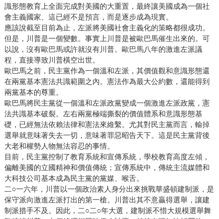
識形態教育上全面完成對美國的大重置，最終讓美國成為一個社
會主義國家、這已經不是預言，而是逐步成為現實。
應該說截至目前為止，左派將美國社會主義化的策略都很成功。
但是，川普是一個變數。事實上川普是被歐巴馬催生出來的。可
以說，沒有歐巴馬或許就沒有川普。歐巴馬八年的激進左派議
程，直接導致川普橫空出世。
歐巴馬之前，民主黨作為一個溫和左派，其價值觀和意識形態還
在兩黨基本憲法共識範圍之內。憲法作為最大公約數，還能得到
兩黨基本的尊重。
歐巴馬將民主黨從一個溫和左派政黨變成一個激進左派政黨，憲
法共識基本破裂。左右兩黨極端撕裂的價值體系和意識形態基
礎，已經無法依賴法律和憲法來維繫。尤其對民主黨而言，輸掉
選舉就意味著失去一切，意味著罪惡昭告天下。這是民主黨背後
大老和權勢人物無法容忍的事情。
目前，民主黨控制了教育系統和宣傳系統，學校教育高度左傾，
偏離美國的立國精神和價值傳統；宣傳系統中，傳統主流媒體和
大科技公司基本成為民主黨的黨媒、喉舌。
二○一六年，川普以一個政治素人身分出來挑戰華盛頓建制派，是
保守派向激進左派打出的第一槍。川普出其不意贏得選舉，讓建
制派措手不及。因此，二○二○年大選，建制派不惜大規模選舉舞