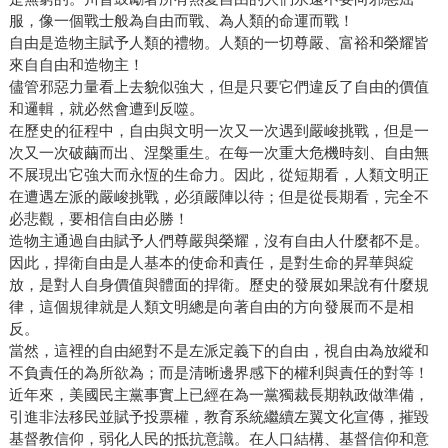
服，像一個戰士般為自由而戰、為人類的命運而戰！
自由是造物主賦予人類的禮物。人類的一切尊嚴、富裕和榮耀皆
來自自由和造物主！
儘管邪惡力量看上去貌似強大，但是只要它們違反了自由的價值
和邏輯，就必然會遭到反噬。
在歷史的征程中，自由與文明一次又一次遇到嚴峻挑戰，但是一
次又一次破繭而出、涅槃重生。在每一次重大危機時刻、自由無
不展現出它強大而永恆的生命力。因此，從短期看，人類文明正
在遭遇左派的嚴峻挑戰，必須嚴陣以待；但是從長期看，完全不
必悲觀，要相信自由必勝！
造物主通過自由賦予人們尊嚴與榮耀，沒有自由人什麼都不是。
因此，捍衛自由是人基本的使命和責任，是對生命的昇華與綻
放，是對人自身價值與體面的捍衛。歷史的發展如果說有什麼規
律，這個規律就是人類文明總是向著自由的方向發展而不是相
反。
當然，這裡的自由絕對不是左派定義下的自由，視自由為放縱和
不負責任的為所欲為；而是清晰邊界感下的權利與責任的對等！
近年來，美國民主黨事實上已經在為一黨獨裁長期執政做準備，
引進非法移民並賦予投票權，教育系統繼續左翼文化宣傳，摧毀
基督教信仰，弱化人民的抵抗意識。在人口結構、基督信仰和意