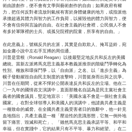
術由誰創作，便不會有文學與藝術創作的自由；如果政府有權
力，把任何反對者流放到氣候有害於身體健康的地方，或指派他
承擔超過其體力與智力的工作負荷，以摧毀他的體力與智力，便
不會有信仰與言論的自由。在社會主義的社會裡，公民個人不會
有多於軍隊裡的士兵、或孤兒院裡的院童，所享有的自由。」
在此意義上，號稱反共的左派，其實是自欺欺人、掩耳盜鈴，宛
如金庸小說中左右手互搏的周伯通。
川普是雷根（Ronald Reagan）以後最堅定地反共和反左的美國
總統。當新左派將馬克思主義基本教義派推崇的階級鬥爭轉化為
性別、種族和環保鬥爭，以「自由派」之名、以「進步主義」為
幌子發動摧毀自由民主制度的攻擊時，川普挺身而出與之抗爭。
川普在任期間，從來不憚於公開表達反共和反左的立場。他在二
〇一九年的國情咨文演講中，直面那幾名自認為是民主黨社會主
義者的國會議員，堅定地宣示：「美國永遠不會是一個社會主義
國家。」在對全球領導人和美國人的演講中，他譴責共產主義是
一種致命的威脅。在全國共產主義受害者日的致辭中，他一針見
血地指出，共產主義是一種「壓迫性的意識形態，它無一例外地
留下痛苦、毀滅和死亡」、「雖然馬克思主義承諾平等、和平和
幸福，但在實踐中，它的結果只有不平等、暴力和絕望。」在二