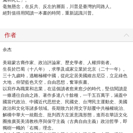
毫無懸念，在反共、反左的層面，川普是臺灣的同路人。
絕對值得用閱讀一本書的時間，重新認識川普。
作者
余杰
美籍蒙古裔作家、政治評論家、歷史學者、人權捍衛者。
生長於巴蜀（十八年），求學及成家立業於北京（二十一年）。
三十九歲時，逃離極權中國，從此定居美國維吉尼亞，立足綠色
大地，仰望藍色天空，自由思想，奮筆疾書。
以寫作為職業和志業，在這個讀者愈來愈少的時代，堅信閱讀是
一條通往自由之路。著作多達八十餘種，一千五百萬字，涵蓋中
國當代政治、中國近代思想史、民國史、台灣民主運動史、美國
政治和文化等諸多領域。長期致力於用文字顛覆中共極權統治、
解構中華大一統觀念、批判西方左派意識形態，進而在華語文化
圈推廣英美清教秩序與保守主義（古典自由主義）政治哲學，即
獨樹一幟的「右獨」理念。