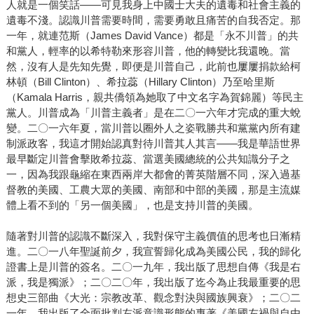
人就是一個笑話——可見我身上中國士大夫的遺毒和社會主義的
遺毒不淺。認識川普需要時間，需要勇敢且痛苦的自我否定。那
一年，就連范斯（James David Vance）都是「永不川普」的共
和黨人，輕率的以希特勒來形容川普，他的轉變比我還晚。當
然，沒有人是先知先覺，即便是川普自己，此前也屢屢捐款給柯
林頓（Bill Clinton）、希拉蕊（Hillary Clinton）乃至哈里斯
（Kamala Harris，親共僑領為她取了中文名字為賀錦麗）等民主
黨人。川普成為「川普主義者」是在二〇一六年才完成的重大蛻
變。二〇一六年夏，當川普以圈外人之姿戰勝共和黨黨內所有建
制派政客，我這才開始認真對待川普其人其言——我是華語世界
最早斷定川普會擊敗希拉蕊、當選美國總統的公共知識分子之
一，因為我跟龜縮在東西兩岸大都會的菁英階層不同，深入過基
督教的美國、工農大眾的美國、南部和中部的美國，那是主流媒
體上看不到的「另一個美國」，也是支持川普的美國。
隨著對川普的認識不斷深入，我對保守主義價值的思考也日漸精
進。二〇一八年聖誕前夕，我宣誓歸化成為美國公民，我的歸化
證書上是川普的簽名。二〇一九年，我出版了思想自傳《我是右
派，我是獨派》；二〇二〇年，我出版了迄今為止我最重要的思
想史三部曲《大光：宗教改革、觀念對決與國族興衰》；二〇二
一年，我出版了全面批判左派意識形態的專著《美國左禍與自由