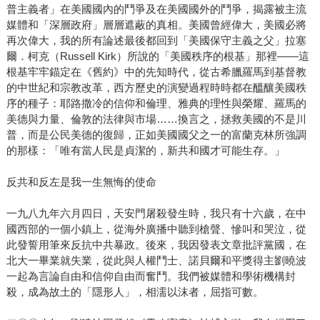
普主義者」在美國國內的鬥爭及在美國國外的鬥爭，揭露被主流
媒體和「深層政府」層層遮蔽的真相。美國曾經偉大，美國必將
再次偉大，我的所有論述最後都回到「美國保守主義之父」拉塞
爾．柯克（Russell Kirk）所說的「美國秩序的根基」那裡——這
根基牢牢錨定在《舊約》中的先知時代，從古希臘羅馬到基督教
的中世紀和宗教改革，西方歷史的演變過程時時都在醞釀美國秩
序的種子：耶路撒冷的信仰和倫理、雅典的理性與榮耀、羅馬的
美德與力量、倫敦的法律與市場……換言之，拯救美國的不是川
普，而是公民美德的復歸，正如美國國父之一的富蘭克林所強調
的那樣：「唯有當人民是貞潔的，新共和國才可能生存。」
反共和反左是我一生無悔的使命
一九八九年六月四日，天安門屠殺發生時，我只有十六歲，在中
國西部的一個小鎮上，從海外廣播中聽到槍聲、慘叫和哭泣，從
此發誓用筆來反抗中共暴政。後來，我因發表文章批評黨國，在
北大一畢業就失業，從此與人權鬥士、諾貝爾和平獎得主劉曉波
一起為言論自由和信仰自由而奮鬥。我們被媒體和學術機構封
殺，成為故土的「隱形人」，相濡以沫者，屈指可數。