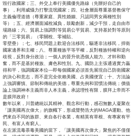
毀行政國家；三、外交上奉行美國優先路線（先辦好自己的
事），利用威懾力打擊流氓國家；四、社會層面尊重基督教保守
主義倫理道德（尊重家庭、異性婚姻、只認同男女兩種性別
等）；五、經濟層面減稅減負，鼓勵創新，減少干預，走自由市
場路線；六、貿易上強調對等貿易公平貿易、支持基於對等原則
的「三零貿易」（零關稅、零補貼、
零壁壘）；七、移民問題上歡迎合法移民，驅逐非法移民，捍衛
國家邊界和主權；八、尊重種族平等平權，反對種族特權和逆向
歧視，反對身分政治；一個人的晉升依憑個人能力、才幹和勤
奮，而不是基於種族、膚色和性別。九、國防上主張通過實力贏
得和平，強調國家本位—即每個國家必須首先展現自己防衛國家
的決心和意志，而不是完全依賴美國、占美國便宜；十、方法論
上強調審慎、節制和傳統的美德，尊重先例和習慣法傳統；價值
論上強調神本主義而非人本主義，承認理性有限，膜拜上帝而不
是膜拜政府！
數年以來，川普總統以其精神、觀念和行動，感召無數人凝聚在
「讓美國再次偉大」的旗幟下，形成聲勢浩大的MAGA運動。他
們來自不同的族群、來自各行各業，有精英有草根、有專家有平
民、有富人有窮人。
在左派流毒荼毒美國的當下，「讓美國再次偉大」聚焦的不僅僅