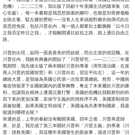
危機》；二〇二三年，我出版了回顧十年美國生活的隨筆集《此
心安處》。每一本書都是我思想探索的腳印，也都是刮骨療傷般
去除左毒、駁左膠的歷程——沒有人生來就能對糖衣砲彈式的左
派思想免疫，包括川普在內，每一個人都要壯士斷腕般「以今日
之我否定昨日之我」，才能離開通往奴役之路、踏上通往自由之
路。
川普的出現，如同一面真善美的照妖鏡，照出左派的假惡醜。在
川普任內，我饒有興趣的開始了「川普研究」——二〇二〇年選
戰期間，我先後出版了兩本關於川普的專著《用常識治國：右派
商人川普的當國智慧》和《川普向右，習近平向左》。這一年的
總統大選，是我做為美國公民第一次投票選總統。然而，中國病
毒疫情籠罩下全國範圍內的選舉舞弊，奪走了本來屬於川普的勝
利，也讓我在精神上遭遇沉重打擊：美國的危機比我觀察到的和
寫下來的更加深重，若保守主義的民情秩序不再，美國憲制很容
易被顛覆。如果美國文明崩塌了，美國淪為共產專制國家，我還
能逃到哪裡去呢？
幸運的是，上帝的眷顧沒有離開美國。四年之後，川普再度歸
來。於是，我完成了第三本關於川普和「川普主義」的專著《川
普：拯救美國》，寫這幾年美國發生的新故事，描述川普和「川