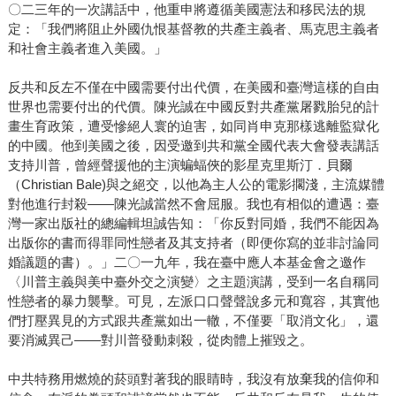
〇二三年的一次講話中，他重申將遵循美國憲法和移民法的規
定：「我們將阻止外國仇恨基督教的共產主義者、馬克思主義者
和社會主義者進入美國。」
反共和反左不僅在中國需要付出代價，在美國和臺灣這樣的自由
世界也需要付出的代價。陳光誠在中國反對共產黨屠戮胎兒的計
畫生育政策，遭受慘絕人寰的迫害，如同肖申克那樣逃離監獄化
的中國。他到美國之後，因受邀到共和黨全國代表大會發表講話
支持川普，曾經聲援他的主演蝙蝠俠的影星克里斯汀．貝爾
（Christian Bale)與之絕交，以他為主人公的電影擱淺，主流媒體
對他進行封殺——陳光誠當然不會屈服。我也有相似的遭遇：臺
灣一家出版社的總編輯坦誠告知：「你反對同婚，我們不能因為
出版你的書而得罪同性戀者及其支持者（即便你寫的並非討論同
婚議題的書）。」二〇一九年，我在臺中應人本基金會之邀作
〈川普主義與美中臺外交之演變〉之主題演講，受到一名自稱同
性戀者的暴力襲擊。可見，左派口口聲聲說多元和寬容，其實他
們打壓異見的方式跟共產黨如出一轍，不僅要「取消文化」，還
要消滅異己——對川普發動刺殺，從肉體上摧毀之。
中共特務用燃燒的菸頭對著我的眼睛時，我沒有放棄我的信仰和