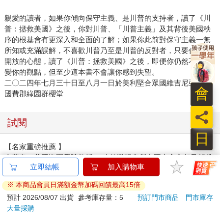
親愛的讀者，如果你傾向保守主義、是川普的支持者，讀了《川
普：拯救美國》之後，你對川普、「川普主義」及其背後美國秩
序的根基會有更深入和全面的了解；如果你此前對保守主義一無
所知或充滿誤解，不喜歡川普乃至是川普的反對者，只要你抱持
開放的心態，讀了《川普：拯救美國》之後，即便你仍然不願改
變你的觀點，但至少這本書不會讓你感到失望。
二〇二四年七月三十日至八月一日於美利堅合眾國維吉尼亞共和
會
國費郡綠園群櫻堂
員
試閱
日
【名家重磅推薦 】
余茂春（美國海軍學院教授、 哈德遜研究所中國中心主任及胡佛
立即結帳
加入購物車
研究所客座研究員）：
精準犀利，至誠至深，猶如余杰一貫的功底和風格。
※ 本商品會員日滿額金幣加碼回饋最高15倍
預計 2026/08/07 出貨
參考庫存量：5
預訂門市商品
門市庫存
汪浩（英國牛津大學國際關係博士、作家、歷史及政治學者）：
大量採購
由於美國和臺灣主流媒體的長期偏見和誤導，臺灣民眾並不清楚