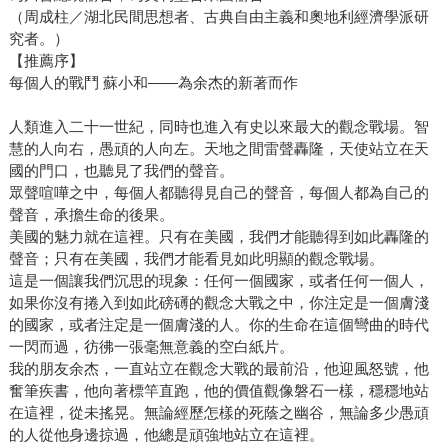
（周成柱／湖北民間思想者、古典自由主義和奧地利經濟學派研
究者。）
【推薦序】
每個人的戰鬥 蘇小和——為余杰的新著而作
人類進入二十一世紀，同時也進入有史以來最大的觀念戰場。智
慧的人向右，愚頑的人向左。天地之間雷聲轟隆，天使站立在天
國的門口，也聽見了我們的聲音。
眾聲喧嘩之中，每個人都聽得見自己的聲音，每個人都為自己的
聲音，承擔生命的後果。
美國的魅力就在這裡。只有在美國，我們才能聽得到如此轟隆的
聲音；只有在美國，我們才能看見如此明顯的觀念戰場。
這是一個讓我們沉思的現象：任何一個國家，或者任何一個人，
如果你沒有捲入到如此磅礡的觀念大戰之中，你注定是一個膚淺
的國家，或者注定是一個膚淺的人。你的生命在這個彎曲的時代
一閃而過，彷彿一張毫無意義的空白紙片。
我的朋友余杰，一直站立在觀念大戰的最前沿，他迎風怒號，他
奮筆疾書，他向著標竿直跑，他的價值觀像磐石一樣，穩穩地站
在這裡，從未搖晃。無論經歷怎樣的死蔭之幽谷，無論多少愚頑
的人從他身邊掠過，他總是頑強地站立在這裡。