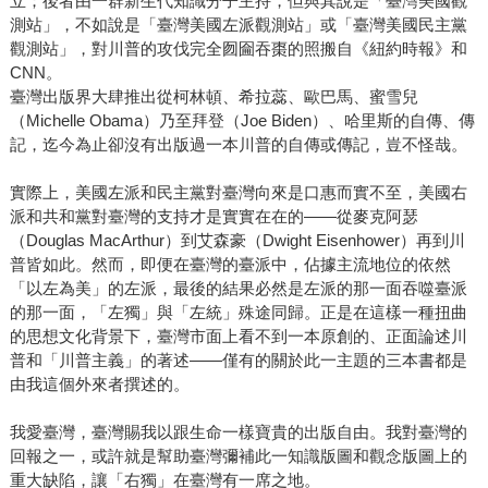
立；後者由一群新生代知識分子主持，但與其說是「臺灣美國觀
測站」，不如說是「臺灣美國左派觀測站」或「臺灣美國民主黨
觀測站」，對川普的攻伐完全囫圇吞棗的照搬自《紐約時報》和
CNN。
臺灣出版界大肆推出從柯林頓、希拉蕊、歐巴馬、蜜雪兒
（Michelle Obama）乃至拜登（Joe Biden）、哈里斯的自傳、傳
記，迄今為止卻沒有出版過一本川普的自傳或傳記，豈不怪哉。
實際上，美國左派和民主黨對臺灣向來是口惠而實不至，美國右
派和共和黨對臺灣的支持才是實實在在的——從麥克阿瑟
（Douglas MacArthur）到艾森豪（Dwight Eisenhower）再到川
普皆如此。然而，即便在臺灣的臺派中，佔據主流地位的依然
「以左為美」的左派，最後的結果必然是左派的那一面吞噬臺派
的那一面，「左獨」與「左統」殊途同歸。正是在這樣一種扭曲
的思想文化背景下，臺灣市面上看不到一本原創的、正面論述川
普和「川普主義」的著述——僅有的關於此一主題的三本書都是
由我這個外來者撰述的。
我愛臺灣，臺灣賜我以跟生命一樣寶貴的出版自由。我對臺灣的
回報之一，或許就是幫助臺灣彌補此一知識版圖和觀念版圖上的
重大缺陷，讓「右獨」在臺灣有一席之地。