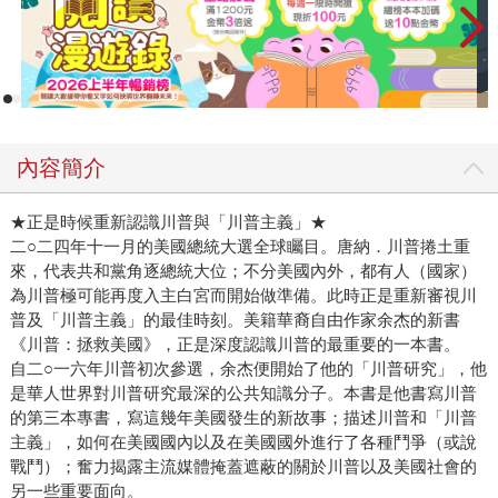
計他人，而是主導交易節奏、掌握主場。這套思維也貫穿他
後來的政治生涯：在他的政治觀中，國際貿易、外交事務、
媒體對話，無一不是延伸自同一套「談判邏輯」。這正是他
獨特的「川普式思維」的延伸。 書中收錄多個經典交易案例
——從重建中央公園沃爾曼溜冰場、改造破舊旅館為君悅酒
店、爭奪希爾頓賭場飯店，到與市政府談判開發案和賭場經
內容簡介
營執照。每一則故事都是一場真實的戰役，顯示他如何在複
雜的交易中保持主導權。他懂得讓自己與公司在每一場交易
★正是時候重新認識川普與「川普主義」★
成為品牌的一部分，也懂得利用媒體為自己「說故事」。對
二○二四年十一月的美國總統大選全球矚目。唐納．川普捲土重
他而言，名聲不是附屬產物，而是交易策略的一環。 川普也
來，代表共和黨角逐總統大位；不分美國內外，都有人（國家）
不僅僅是談論金錢與權力，更多是談如何以自己的方式定義
為川普極可能再度入主白宮而開始做準備。此時正是重新審視川
成功。你會看到川普這位「行動主義者」的內在運作模式
普及「川普主義」的最佳時刻。美籍華裔自由作家余杰的新書
——他如何面對壓力、如何翻轉劣勢、如何在最糟的情況中
《川普：拯救美國》，正是深度認識川普的最重要的一本書。
尋找更多的選項。 《川普：交易的藝術》與傳統商業書不
自二○一六年川普初次參選，余杰便開始了他的「川普研究」，他
同，書中完全沒有商業理論與、沒有成功公式、沒有說教，
是華人世界對川普研究最深的公共知識分子。本書是他書寫川普
的第三本專書，寫這幾年美國發生的新故事；描述川普和「川普
而是充斥著生活中真實川普的樣貌。他不討好讀者，直接展
主義」，如何在美國國內以及在美國國外進行了各種鬥爭（或說
示自己如何思考與行動，但也因此顯得現實而具衝擊力。 這
戰鬥）；奮力揭露主流媒體掩蓋遮蔽的關於川普以及美國社會的
本書既是川普成功學的原點，也是全球地緣政治下的一堂現
另一些重要面向。