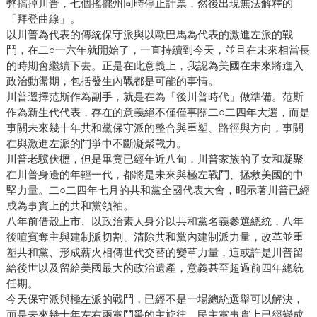
弊搞掉川普，七個搖擺州同時停止計票，然後出現無法解釋的
「拜登曲線」。
以川普為代表的傳統保守派與以歐巴馬為代表的激進左派的戰
鬥，在二○一六年就開始了，一直持續到今天，並且在未來相當長
的時期會繼續下去。正是在此意義上，我認為美國在未來將進入
政治動盪期，包括發生內戰都是可能的事情。
川普選擇范斯作為副手，就是在為「後川普時代」做準備。范斯
作為新生代代表，存在的意義絕不僅僅事關二○二四年大選，而是
事關未來幾十年共和黨保守派的整合與重塑、路徑與方向，事關
在與激進左派的鬥爭中不斷凝聚戰力。
川普老驥伏櫪，但是畢竟已經年近八旬，川普家族的子女和凝聚
在川普身邊的年輕一代，都將是未來與極左戰鬥、拯救美國的中
堅力量。二○二四年七月的共和黨全國代表大會，昭示著川普已經
成為事實上的共和黨領袖。
八年前借殼上市、以政治素人身分以共和黨名義參選總統，八年
後喧賓奪主與建制派切割、清除共和黨內建制派力量，改革並重
塑共和黨、形成薪火相傳世代交替的變革力量，這或許是川普留
給後世以及留給美國最大的政治遺產，意義甚至超過前四年總統
任期。
今天保守派與極左派的戰鬥，已經不是一場總統選舉可以解決，
而是未來幾十年左右兩黨鬥爭的主旋律。民主黨事實上已經變成