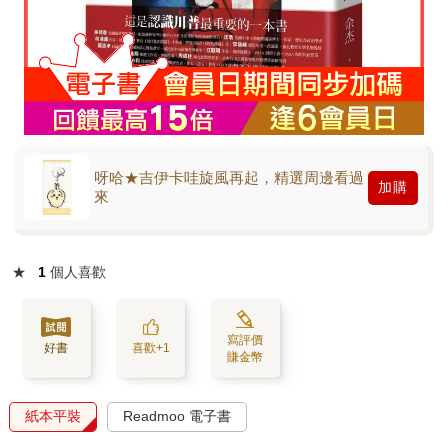
呀哈★吉伊卡哇旋風再起，精選周邊看過
加購
來
★
1
個人喜歡
寫評價
好書
喜歡+1
賺金幣
紙本平裝
Readmoo 電子書