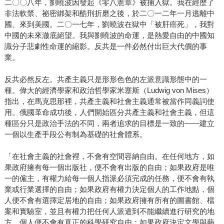
二〇〇八年，劉曉波因發起《零八憲章》被捕入獄。我在經歷了
非法軟禁、祕密綁架和酷刑折磨之後，於二〇一二年一月逃離中
國、來到美國。二〇一七年，劉曉波在獄中「被肝癌死」，我對
中國的未來澈底絕望。我與劉曉波的命運，是熱愛自由的中國知
識分子悲劇性命運的縮影。反共是一件必然付出巨大代價的事
業。
反共必然反左。共產主義只是形形色色的左派意識形態中的一
種。偉大的經濟學家和政治哲學家米塞斯（Ludwig von Mises）
指出，在馬克思那裡，共產主義和社會主義通常被當作同義詞使
用。俄國革命成功後，人們開始區分共產主義和社會主義，但這
種區分只是政治手法的不同，兩者追求的目標是一致的——建立
一個以生產手段公有制為基礎的社會體系。
「在社會主義的社會裡，不會有空間容納自由。在任何地方，如
果政府擁有每一個出版社，便不會有出版的自由；如果政府是唯
一的僱主，有權力給每一個人指派必須完成的任務，便不會有執
業或行業選擇的自由；如果政府有權力決定個人的工作地點，個
人便不會有選擇定居地的自由；如果政府擁有所有的圖書館、檔
案和實驗室，並且有權力把任何人派遣到不能繼續進行研究的地
方，個人便不會有真正的科學研究自由；如果政府決定文學與藝