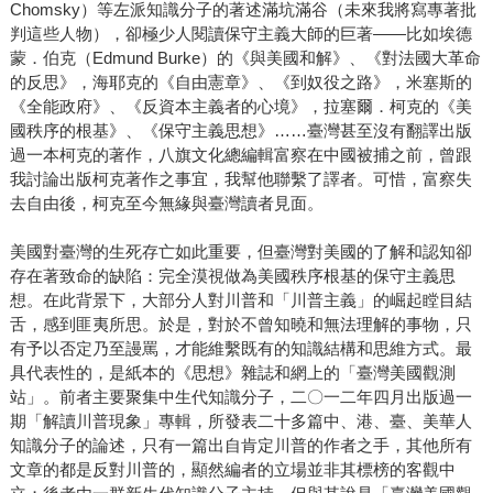
Chomsky）等左派知識分子的著述滿坑滿谷（未來我將寫專著批
判這些人物），卻極少人閱讀保守主義大師的巨著——比如埃德
蒙．伯克（Edmund Burke）的《與美國和解》、《對法國大革命
的反思》，海耶克的《自由憲章》、《到奴役之路》，米塞斯的
《全能政府》、《反資本主義者的心境》，拉塞爾．柯克的《美
國秩序的根基》、《保守主義思想》……臺灣甚至沒有翻譯出版
過一本柯克的著作，八旗文化總編輯富察在中國被捕之前，曾跟
我討論出版柯克著作之事宜，我幫他聯繫了譯者。可惜，富察失
去自由後，柯克至今無緣與臺灣讀者見面。
美國對臺灣的生死存亡如此重要，但臺灣對美國的了解和認知卻
存在著致命的缺陷：完全漠視做為美國秩序根基的保守主義思
想。在此背景下，大部分人對川普和「川普主義」的崛起瞠目結
舌，感到匪夷所思。於是，對於不曾知曉和無法理解的事物，只
有予以否定乃至謾罵，才能維繫既有的知識結構和思維方式。最
具代表性的，是紙本的《思想》雜誌和網上的「臺灣美國觀測
站」。前者主要聚集中生代知識分子，二〇一二年四月出版過一
期「解讀川普現象」專輯，所發表二十多篇中、港、臺、美華人
知識分子的論述，只有一篇出自肯定川普的作者之手，其他所有
文章的都是反對川普的，顯然編者的立場並非其標榜的客觀中