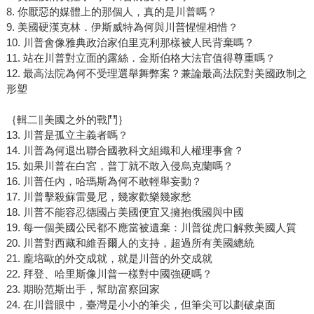
8. 你厭惡的媒體上的那個人，真的是川普嗎？
9. 美國硬漢克林．伊斯威特為何與川普惺惺相惜？
10. 川普會像雅典政治家伯里克利那樣被人民背棄嗎？
11. 站在川普對立面的露絲．金斯伯格大法官值得尊重嗎？
12. 最高法院為何不受理選舉舞弊案？兼論最高法院對美國政制之
形塑
｛輯二∥美國之外的戰鬥｝
13. 川普是孤立主義者嗎？
14. 川普為何退出聯合國教科文組織和人權理事會？
15. 如果川普在白宮，普丁就不敢入侵烏克蘭嗎？
16. 川普任內，哈瑪斯為何不敢輕舉妄動？
17. 川普擊殺蘇雷曼尼，幾家歡樂幾家愁
18. 川普不能容忍德國占美國便宜又擁抱俄國與中國
19. 每一個美國公民都不應當被遺棄：川普從虎口解救美國人質
20. 川普對西藏和維吾爾人的支持，超過所有美國總統
21. 龐培歐的外交成就，就是川普的外交成就
22. 拜登、哈里斯像川普一樣對中國強硬嗎？
23. 期盼范斯出手，幫助富察回家
24. 在川普眼中，臺灣是小小的筆尖，但筆尖可以劃破桌面