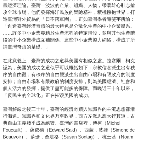
畫經濟理論。臺灣一波波的企業、組織、人物，帶著雄心壯志搶
攻全球市場，他們發揮海洋民族的冒險精神，積極擁抱世界，打
造臺灣對外貿易的「日不落軍團」，正如臺灣學者謝斐宇所論：
「創造臺灣經濟奇蹟的最大特色是分散化生產的中小企業體系。
……許多中小企業專精於生產流程的特定階段，並與其他生產階
段的中小企業構成互補關係。這些中小企業協力網絡，構成了所
謂臺灣奇蹟的基礎。」
在此意義上，臺灣的成功之道與美國有相似之處。拉塞爾．柯克
認為，美國的成功之道似乎可以概括如下：宗教信念派生出有秩
序的自由觀；有秩序的自由觀派生出自由市場和有限政府的制度
安排；自由市場和有限政府的制度安排，則為美國經濟、社會和
個人活力的發揮，提供了盡可能多的保障。而晚近三十年以來，
「反民主的全球化」正在摧毀美國的成功。
臺灣解嚴之後三十年，臺灣的經濟奇蹟與知識界的主流思想卻漸
行漸遠。知識界和文化界乃至政界，西方左派思想大行其道，古
典自由主義幾乎成為絕響。臺灣的書店裡，傅柯（Michel
Foucault）、薩依德（Edward Said）、西蒙．波娃（Simone de
Beauvoir）、蘇珊．桑塔格（Susan Sontag）、杭士基（Noam