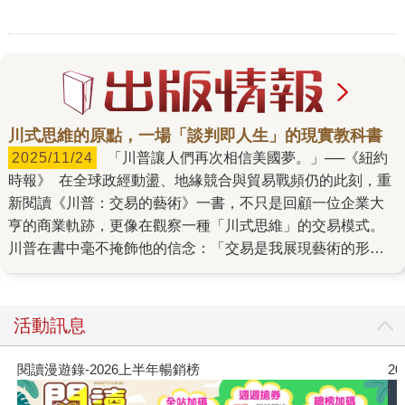
川式思維的原點，一場「談判即人生」的現實教科書
2025/11/24
「川普讓人們再次相信美國夢。」──《紐約
時報》 在全球政經動盪、地緣競合與貿易戰頻仍的此刻，重
新閱讀《川普：交易的藝術》一書，不只是回顧一位企業大
亨的商業軌跡，更像在觀察一種「川式思維」的交易模式。
川普在書中毫不掩飾他的信念：「交易是我展現藝術的形
式。其他人畫美麗的畫，或寫優美的詩歌，我喜歡做交易，
最好是大交易。這是我的樂趣所在。」書中他以第一人稱口
吻，語氣直率、觀點尖銳，甚至帶點挑釁、自信的態度，帶
活動訊息
領讀者走進紐約的高風險地產戰場，揭露他如何運用「談
判」這項技術，以不妥協的精神打造億萬帝國。 從川普的角
閱讀漫遊錄-2026上半年暢銷榜
2
度來看，他認為談判不是爭奪生意，而是創造機會；不是算