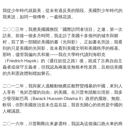
我從少年時代就親美，從未有過反美的階段。美國對少年時代的
我來說，如同一個傳奇，一處桃花源。
二〇〇三年，我應美國國務院「國際訪問者項目」之邀，第一次
訪美。前後一個多月時間，我走訪了美國十多個州的城市與鄉
村，寫了第一部關於美國的書《光與影》。正如書名所說，我看
到的只是美國的光與影，並未看到美國文明和美國秩序的根基。
那時，儘管我偏向共和黨——我在大學時代讀到海耶克
（Friedrich Hayek）的《通往奴役之路》後，就成了古典自由主
義者或保守主義者，但我認為兩黨並無根本性差異，且相信美國
的共和憲政體制穩如磐石。
二〇一二年，我與家人逃離動物農莊般野蠻殘暴的中國，來到人
人享有「免於恐懼的自由」的美國。在川普奇蹟般出現前，我多
少發現歐巴馬（Barack Hussein Obama II）政府的腐敗、無能、
軟弱，但對美國政治並未念茲在茲，我首先關心的依然是中國的
人權議題。
二〇一六年，川普剛剛出來參選時，我認為這個滿口跑火車的商