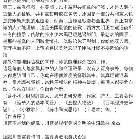
看得見他的內心深處強大的力量。
第三，黨派征戰。在美國，民主黨與共和黨的征戰，才是人類心
靈最大的征戰。共和黨暫時處在劣勢，原因是一部分共和黨人也
是羅爾斯思想的追隨者。然而，這種征戰漫卷全世界，真正有常
識的人都能理解，這是美國最後的征戰，西方文明正在遭遇前所
未有的撞擊，仇敵的特洛伊木馬已經越過城門。最悲哀的圖景，
是那些愚蠢的人們敞開懷抱，仇敵給你刀與劍，你給他花與書。
真理掩面不顧，上帝的選民竟然忘記了剛強壯膽不要懼怕的話
語。
如果你能理解這樣的闡釋，你就能理解余杰的工作。
這是每個人都參與其中的人類命運戰爭，沒有人置身事外。每個
人都應該問自己，你處在哪個維度的征戰當中。當真理遭遇羞
辱，當常識被踐踏，當秩序和法的精神被破壞，每個人都要問自
己，你站在哪裡，你做過什麼。
（蘇小和／財經評論人、思想史研究者、作家、詩人。主要著作
有：《論華人的基本問題》、《倉惶人物誌》、《百年經濟史筆
記》、《小雅歌》、《蘇小和沉思錄》（十卷本）等。）
【作者序 】
川普不是我的偶像，川普是捍衛美國文明的中流砥柱 余杰
認識川普需要時間，需要勇敢地自我否定