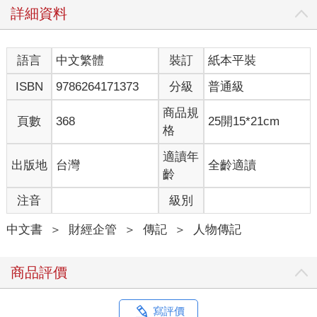
詳細資料
黃仁勳生於臺灣，十歲移居美國。丹尼餐廳是他融入美國文化的
坩堝，他青少年時在那裡工作，吃遍整個菜單。不過，他告訴
我，他依然保有局外人的視角。「在內心深處，你永遠是個移
語言
中文繁體
裝訂
紙本平裝
民，」他說。「我心裡一直覺得自己是華人。」1993年，三十歲
的他跟兩名夥伴共同創立輝達（Nvidia的英文發音為「英偉迪
ISBN
9786264171373
分級
普通級
亞」，非「恩偉迪亞」），最初瞄準新興的高階遊戲顯卡市場。
他的產品炙手可熱，他的顧客喜歡自己組裝電腦，有時會買透明
商品規
頁數
368
25開15*21cm
機殼，來展示裡面的輝達顯卡。
格
1990年代後期，為了提升《雷神之鎚》（Quake）系列遊戲的算
繪效果，輝達稍微調整了處理器的電路架構，以便同時解決許多
適讀年
出版地
台灣
全齡適讀
個問題。這就是所謂的「平行運算」（parallel computing）；但
齡
這無異於一場豪賭。「在我們找到解決方法之前，平行運算的成
注音
級別
功率是零，」黃仁勳說道，同時列舉一串已經被遺忘的新創公
司。「真的是零。每一個想要利用平行運算搶奪商機的人都落得
中文書
＞
財經企管
＞
傳記
＞
人物傳記
一場空。」黃仁勳無視這些慘不忍睹的前例，足足有十幾年，他
不理華爾街的唱衰，堅持自己那特立獨行的願景。他尋求遊戲玩
家以外的客戶，包括所有需要大量運算能力的客戶，像是氣象預
商品評價
報員、放射科醫師、深海石油探勘員等。在那段時期，輝達股價
低迷，他不得不抵禦企業狙擊手的入侵，以免職位不保。
這項賭注讓黃仁勳大失血，連年虧損，直到2012年才有轉機。那
寫評價