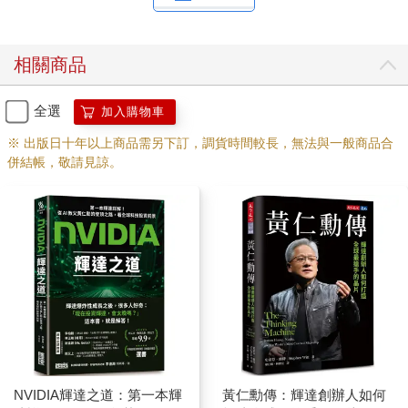
年，多倫多有一組叛逆的研究人員買下兩張輝達的家用遊戲顯
卡，訓練非常特殊的人工智慧技術「神經網路」（neural
network）。在此之前，大多數研究人員都對模仿大腦結構的神經
相關商品
網路嗤之以鼻，認為那是過時的玩意兒。但黃仁勳看到他的平行
運算平台訓練神經網路的神速，就把整間公司押注在這個對彼此
都有好處的意外結合上。他要讓兩種不被看好、沒能通過市場考
全選
加入購物車
驗的技術谷底翻身。
※ 出版日十年以上商品需另下訂，調貨時間較長，無法與一般商品合
當這項大膽的賭注連本帶利翻倍，輝達市值增加了數百倍。十年
併結帳，敬請見諒。
前，輝達販售的是200美元的遊戲配件，現在出貨的產品是要價數
百萬美元、大到占據整層樓的超級運算設備。透過和OpenAI等先
驅合作，輝達已連續十年每年都把深度學習的應用速度提高十
倍。所有主要的人工智慧應用程式軟體，如AI圖像生成工具
Midjourney、AI聊天機器人ChatGPT、AI助理Copilot等，都是在
輝達的機器上開發出來的。因為運算能力提升百億倍，現代AI技
術才有這種繁花錦簇的盛況。
由於輝達幾乎獨占AI硬體的市場，黃仁勳可以說是這個產業的霸
主。當然，他擁有的AI金雞母比任何人還要多。就一夜致富的奇
蹟而言，他最像加州第一位百萬富翁山繆爾‧布雷能（Samuel
Brannan）；這名富翁1849年在舊金山靠著販賣淘金工具賺得腰
纏萬貫。只不過黃仁勳賣的不是鏟子，而是價值高達3萬美元、內
NVIDIA輝達之道：第一本輝
黃仁勳傳：輝達創辦人如何