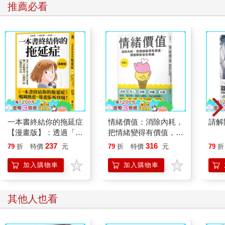
他的驅動力。他原本沒有打算成為AI先驅，甚至在轉向著重平行
推薦必看
運算時也沒有這樣想，然而一旦AI出現，黃仁勳就決心將他對機
器智慧的極致願景，以最快的速度推到最遠的地方。然而，即使
是這個領域最有遠見的樂觀派也多少會呼籲人們要小心謹慎。例
如，OpenAI的使命就是避免AI帶來災禍。幾乎只有黃仁勳一個人
相信AI只會帶來好處。正因他擁抱這種信念，才能在擔任執行長
超過三十個年頭之後，仍然一週工作七天、每天工作十二到十四
個小時。
當然，無論如何黃仁勳都會努力工作，這是他的天性。如果說他
的人生主題是什麼，那就是要不斷擴大增強；他掌握基本準則，
一次又一次實踐勤奮與勇氣，效果也就愈來愈顯著。令我驚訝的
一本書終結你的拖延症
情緒價值：消除內耗，
請解
是，今天黃仁勳身上有許多特質早在1973年已經存在。少年的他
【漫畫版】：透過「小
把情緒變得有價值，跟
在沒有父母陪伴下移民美國，當時的環境更不利於成功，以至於
行動」打開大腦的行動
誰都能自在相處
他能夠生存下來都像是個奇蹟。要充分了解黃仁勳，我們必須從
237
316
79
折
特價
元
79
折
特價
元
79
折
開關，懶人也能變身
肯塔基州的一所偏鄉學校開始，不是丹尼餐廳，也不是他後來建
「行動派」的37個科
加入購物車
加入購物車
造的科技大教堂。
學方法
其他人也看