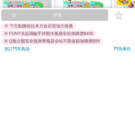
蝦米與毛孩_平面防護
40－70吋通用壁掛架
《綾
停售
口罩（2入）
AW－410
厚綾
※ 下方點圖前往本月金石堂強力推薦
35
450
特價
元
特價
元
特價
※ FUNY冰晶渦輪手持製冷風扇全站加購價$490
加入購物車
加入購物車
※ Q版企鵝安全隨身警報器全站不限金額加購價$99
預訂門市商品
門市庫存
訂購/退換貨須知
加入金石堂 LINE 官方帳號『完成綁定』，隨時掌握出貨動
態：
提醒您！！
金石堂及銀行均不會請您操作ATM! 如接獲電話要求您前往