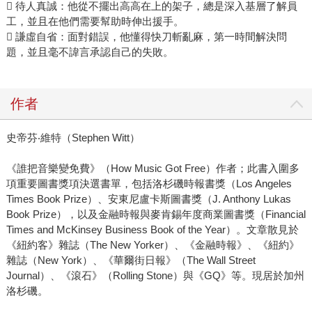
 待人真誠：他從不擺出高高在上的架子，總是深入基層了解員
工，並且在他們需要幫助時伸出援手。
 謙虛自省：面對錯誤，他懂得快刀斬亂麻，第一時間解決問
題，並且毫不諱言承認自己的失敗。
作者
史帝芬‧維特（Stephen Witt）
《誰把音樂變免費》（How Music Got Free）作者；此書入圍多
項重要圖書獎項決選書單，包括洛杉磯時報書獎（Los Angeles
Times Book Prize）、安東尼盧卡斯圖書獎（J. Anthony Lukas
Book Prize），以及金融時報與麥肯錫年度商業圖書獎（Financial
Times and McKinsey Business Book of the Year）。文章散見於
《紐約客》雜誌（The New Yorker）、《金融時報》、《紐約》
雜誌（New York）、《華爾街日報》（The Wall Street
Journal）、《滾石》（Rolling Stone）與《GQ》等。現居於加州
洛杉磯。