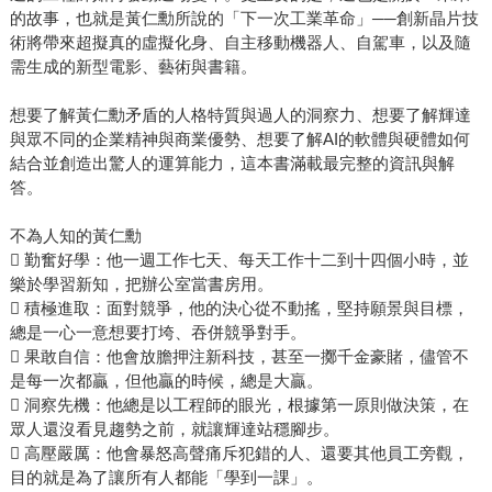
的故事，也就是黃仁勳所說的「下一次工業革命」──創新晶片技
術將帶來超擬真的虛擬化身、自主移動機器人、自駕車，以及隨
需生成的新型電影、藝術與書籍。
想要了解黃仁勳矛盾的人格特質與過人的洞察力、想要了解輝達
與眾不同的企業精神與商業優勢、想要了解AI的軟體與硬體如何
結合並創造出驚人的運算能力，這本書滿載最完整的資訊與解
答。
不為人知的黃仁勳
 勤奮好學：他一週工作七天、每天工作十二到十四個小時，並
樂於學習新知，把辦公室當書房用。
 積極進取：面對競爭，他的決心從不動搖，堅持願景與目標，
總是一心一意想要打垮、吞併競爭對手。
 果敢自信：他會放膽押注新科技，甚至一擲千金豪賭，儘管不
是每一次都贏，但他贏的時候，總是大贏。
 洞察先機：他總是以工程師的眼光，根據第一原則做決策，在
眾人還沒看見趨勢之前，就讓輝達站穩腳步。
 高壓嚴厲：他會暴怒高聲痛斥犯錯的人、還要其他員工旁觀，
目的就是為了讓所有人都能「學到一課」。