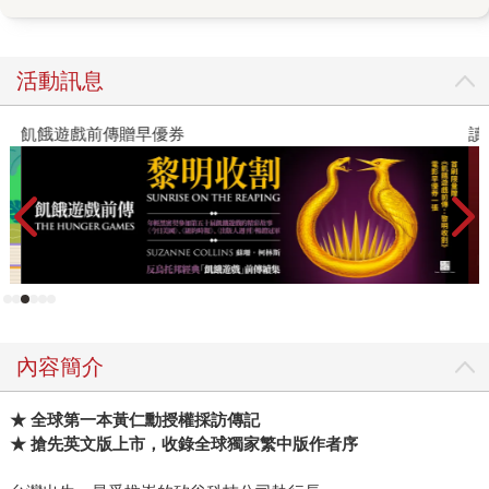
展歷程，也深入探索了黃仁勳的領導風格，揭示了輝達成功
背後的關鍵因素：獨特的企業文化、對技術的偏執信仰與無
與倫比的執行力。 本書以黃仁勳的成長故事為開端，講述了
活動訊息
他在艱難環境中培養出的堅韌個性，以及在丹尼餐廳打工的
經歷，這些磨練成為他日後能夠引領輝達突破重重困難的基
飢餓遊戲前傳贈早優券
讀
礎。書中詳細描述了輝達成立初期的困境，包括首款產品
NV1的失敗以及公司屢次面臨破產的邊緣，黃仁勳甚至常將
「我們還有30天就要破產」「第二名就是頭號輸家」掛在嘴
邊。在1999年推出革命性的GPU概念，以及在2007年發表
CUDA架構，將 GPU 的應用從遊戲領域擴展到科學運算、人
工智慧等更廣泛的領域。這個過程生動呈現了黃仁勳如何在
巨大壓力下做出關鍵決策，最終使公司擺脫困境，並在競爭
激烈的圖形晶片市場中占據一席之地。作者透過對黃仁勳和
內容簡介
競爭對手的細緻描寫， 這些充滿策略與智慧的商業博弈，彷
彿是一場場電玩闖關，讀來令人熱血沸騰。 本書的作者金泰
★ 全球第一本黃仁勳授權採訪傳記
（Tae Kim），是《巴倫週刊》的資深撰稿人，擁有深厚的科
★ 搶先英文版上市，收錄全球獨家繁中版作者序
技與投資背景。他曾在華爾街參與對輝達的投資，後來轉型
為知名科技記者，並曾在彭博社、CNBC以及雅虎財經擔任