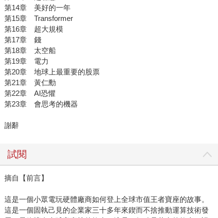
第14章 美好的一年
第15章 Transformer
第16章 超大規模
第17章 錢
第18章 太空船
第19章 電力
第20章 地球上最重要的股票
第21章 黃仁勳
第22章 AI恐懼
第23章 會思考的機器
謝辭
試閱
摘自【前言】
這是一個小眾電玩硬體廠商如何登上全球市值王者寶座的故事。
這是一個固執己見的企業家三十多年來鍥而不捨推動運算技術發