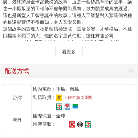
展，最終躋身全球富豪榜的故事。這是一個矽晶革命的故事，講
述一小撮叛逆的工程師不顧華爾街風向，致力願景成真的經過。
這也是新型人工智慧誕生的故事；這種人工智慧對人類這個物種
的長遠影響仍不得而知，令人又愛又懼。
這個故事的靈魂人物是個積極進取、靈活多變、才華橫溢、不達
目標絕不罷手的人。他的名字是黃仁勳，擔任輝達公司
（Nvidia）執行長已有三十二年之久。在標準普爾500指數（S&P
500）所有科技公司的執行長中，沒有人任期比他長。黃仁勳是位
看更多
有願景的發明家，對電子電路內部運作瞭如指掌。他從第一原理
（first principle）出發，思考晶片如今能做到的事，並滿懷信心的
放膽押注在晶片未來的發展。他不是每一次都贏，但他贏的時
配送方式
候，總是大贏：他早期在AI的重押，是矽谷史上最成功的投資。
如今，黃仁勳的輝達公司市值已超過3兆美元，和蘋果與微軟並駕
國內宅配：本島、離島
齊驅。
黃仁勳本人很有魅力，幽默風趣，善於自我調侃，經常自相矛
到店取貨：
台灣
不限金額免運費
盾。他總是擺出一張似笑非笑的撲克臉。2023年，我們相約在丹
尼餐廳（Denny’s）一起吃早餐。這是他最喜歡的連鎖餐廳，三十
國際快遞：全球
年前他就是在這裡擬定輝達的商業計畫。他一共點了七道餐點，
海外
包括以「大鳥」為名的火雞肉總匯三明治與炸牛排等。他一邊點
港澳店取：
餐，一面跟服務生閒聊。「妳知道嗎？我曾在這裡當洗碗工，」
他告訴她。「我很拼！超拼的，不久就升級，成為服務生。」