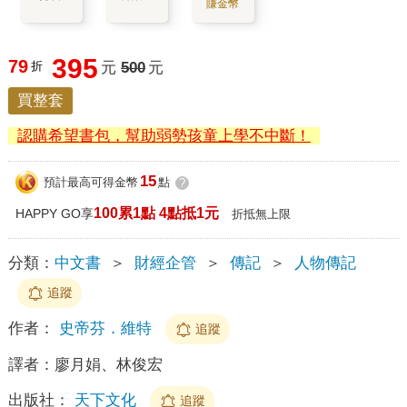
賺金幣
395
79
折
元
500
元
買整套
認購希望書包，幫助弱勢孩童上學不中斷！
15
預計最高可得金幣
點
?
100累1點 4點抵1元
HAPPY GO享
折抵無上限
分類：
中文書
＞
財經企管
＞
傳記
＞
人物傳記
追蹤
作者：
史帝芬．維特
追蹤
譯者：
廖月娟、林俊宏
出版社：
天下文化
追蹤