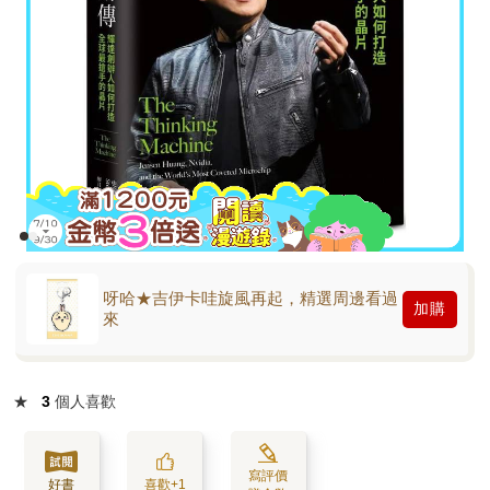
呀哈★吉伊卡哇旋風再起，精選周邊看過
加購
來
★
3
個人喜歡
寫評價
好書
喜歡+1