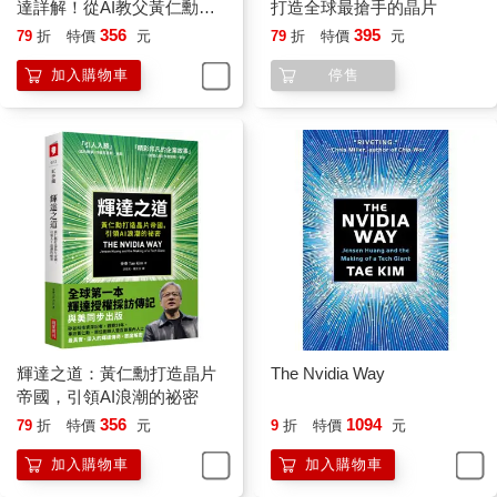
建千億顆電晶體的AI訓練晶片。目前，要購買輝達最新的晶片起
達詳解！從AI教父黃仁勳的
打造全球最搶手的晶片
碼得等上一年，在中國黑市，輝達晶片的售價甚至高達原價的兩
登頂之路，看全球科技投資
356
395
79
折
特價
元
79
折
特價
元
倍。
前景
加入購物車
停售
然而，黃仁勳的思考方式不像商人，反倒像工程師。他會把複雜
的概念分解成簡單的原理，然後充分利用這些原理。我們一起吃
早餐時，他說：「我會盡最大的努力，不讓公司倒閉。」又說：
「我會竭盡全力避免失敗。」數位運算的基礎架構自IBM在1960
年代初期推出以來一直沒有什麼改變，他相信，隨著AI的發展，
我們必須重新思考數位運算的概念。「深度學習不是一種演算
法，」他說。「深度學習是一種方法，一種開發軟體的新方
式。」
這種新軟體具有難以置信的能力，可以像人類一樣說話，能撰寫
大學入學申請論文、解決數學難題、提供專業的醫療診斷，甚至
可以共同主持Podcast節目。它會隨著運算能力的增強而擴大規
模，發展似乎永不停滯。在我們共進早餐前一晚，我看了一段影
片，搭載這種新軟體的機器人似乎認出自己的手，然後開始把一
輝達之道：黃仁勳打造晶片
The Nvidia Way
堆彩色積木分類。這段影片教我不寒而慄：人類的滅絕似乎近在
帝國，引領AI浪潮的祕密
眼前。黃仁勳用手抓著鬆餅把香腸捲起來，對我的擔憂不以為
356
1094
79
折
特價
元
9
折
特價
元
然。「我知道那個機器人運作的方式，沒什麼好擔心的，」他
加入購物車
加入購物車
說：「這跟微波爐的原理沒什麼兩樣。」我追問：跟微波爐相
比，一個有自主能力的機器人必然會帶來更多風險，不是嗎？他