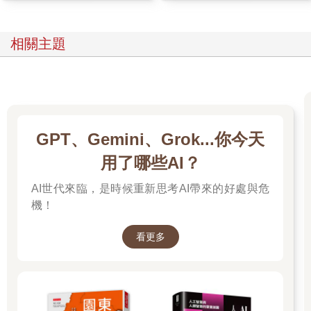
答道，他從來就沒擔心過這種技術，一次也沒有。「這不過是數
據處理，」他說：「其他要擔心的事多著呢。」
相關主題
未來會如何發展，仍是未知數。然而，很多科技專家憂心忡忡，
擔心AI能力高強，將會對人類的生存構成直接威脅。（這些「末
日論者」包括最早在黃仁勳的平台上應用AI的多倫多研究人
員。）黃仁勳對這種悲觀的態度不以為然。對他來說，AI純然是
一股進步的力量，他宣稱AI正在發動一場新的工業革命。在這個
議題上，他不怎麼容許不同的意見。這種強勢的個性有點教人招
架不住。（輝達有位高階主管曾說：「跟黃仁勳互動，就像是把
GPT、Gemini、Grok...你今天
手指插進電源插座。」）然而，黃仁勳的員工崇拜他，如果他從
用了哪些AI？
摩天大樓的玻璃窗看到商機，就此一躍而下，我相信他們也會跟
著跳下去。
AI世代來臨，是時候重新思考AI帶來的好處與危
2023年5月，有一份聲明把AI失控的風險和核戰相提並論，數百位
機！
業界領袖都簽署表示贊同，但黃仁勳並未簽署。有些經濟學家觀
察到，工業革命導致全球馬匹數量減少，懷疑AI可能對人類造成
看更多
同樣的影響。「馬的職業選擇有限，」黃仁勳說：「例如，馬不
會打字。」吃完這頓飯的時候，我還是說出自己的憂慮：在不久
的將來，我會把我們談話的筆記輸入人工智慧引擎，然後看這個
東西自動產出一篇結構嚴謹的好文章。黃仁勳沒否認這種可能
性，但他向我保證，人類被機器取代的那一刻不會那麼快到來，