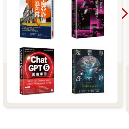
大概再過幾年吧。「第一個有危險的是小說家，」他說。語畢，
留下一堆只吃了一半的餐點，站起來，給那位女服務生1,000美元
的小費。
我發現黃仁勳是個難以捉摸的採訪對象。在某些方面，他可說是
我遇過最難採訪的人。他不喜歡談自己，有一次甚至用逃跑的方
式來回應我的提問。在開始寫作這本書之前，我曾為他寫了一篇
人物特寫，發表在《紐約客》雜誌（The New Yorker）。黃仁勳
說，他沒讀過，也不想讀。他得知我要寫他的傳記，回應是：
「希望這本書出版前我已蒙主寵召。」
儘管如此，黃仁勳仍然給我很多機會，採訪許多人，讓我得以詳
實記錄他的人生。我採訪了將近兩百人，包括他的員工、共同創
辦人、競爭對手，以及幾位老友。從這些採訪中浮現的是一個受
人喜愛又有點傻氣的愛家男人，和我們印象中那個理直氣壯、強
勢、帶領輝達登峰造極的執行長判若兩人。然而，正因為黃仁勳
是重感情的人，才有這樣的雄心：他坦白跟我說，他也有不安的
時候，害怕讓員工失望，害怕敗壞家門聲譽。有些執行長把獲利
當成自己的「成績單」，但黃仁勳不這樣想。他說，對他而言，
金錢只是暫時的保險，用以防範未來災難。聽到身價千億美元的
人這麼說，有點令人動容。
黃仁勳的偉業並非單純由焦慮驅使。AI技術釋放的誘人力量也是