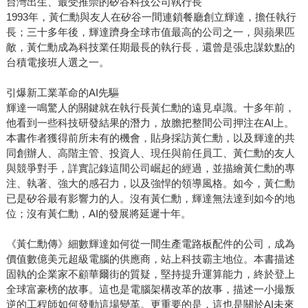
台灣出生、最受推崇的矽谷科技公司執行長
專欄作家。他的專業經歷和獨特視角，使得他能夠以既生動
1993年，黃仁勳與友人在矽谷一間連鎖餐廳創立輝達，擔任執行
又具深度的方式，講述一個商業帝國的誕生過程，並深入剖
長；三十多年後，輝達躋身全球市值最高的公司之一，與蘋果匹
析輝達的企業文化和成功經營模式。 《輝達之道》不僅是輝
敵，黃仁勳成為科技業任期最長的執行長，還曾是張忠謀欽點的
台積電接班人選之一。
達的成長史，也是一位在不確定的商業世界中尋求突破的勇
敢創業家的故事，更是對創新、毅力和決心的一次精彩詮
引爆新工業革命的AI先驅
釋。無論是對科技產業感興趣的讀者，還是正在尋求靈感的
輝達一鳴驚人的關鍵就在執行長黃仁勳的遠見卓識。十多年前，
企業家，都能從中獲得深刻啟示和閱讀樂趣。
他看到一些科技研發結果的潛力，放膽把整間公司押注在AI上。
本書作者獲得前所未有的機會，貼身採訪黃仁勳，以及輝達的共
同創辦人、高階主管、投資人、現任與前任員工、黃仁勳的友人
與競爭對手，詳實記錄這間公司崛起的經過，並描繪黃仁勳的專
注、執著、強大的感召力，以及強悍的領導風格。如今，黃仁勳
已是矽谷最有影響力的人。沒有黃仁勳，輝達無法達到如今的地
位；沒有黃仁勳，AI的發展將延遲十年。
《黃仁勳傳》細數輝達如何從一間生產電路板配件的公司，成為
價值數億美元超級電腦的供應商，站上科技霸主地位。本書描述
固執的企業家不顧華爾街的質疑，堅持提升運算能力，終於登上
全球富豪榜的故事。這也是電腦架構改革的故事，描述一小撮叛
逆的工程師如何發動這場變革。更重要的是，這也是關於AI未來