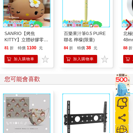
SANRIO【烤焦
百樂果汁筆0.5 PURE
北極
KITTY】立體矽膠零錢
聯名 檸檬(限量)
48
包
1100
38
81
折
特價
元
84
折
特價
元
88
折
加入購物車
加入購物車
您可能會喜歡