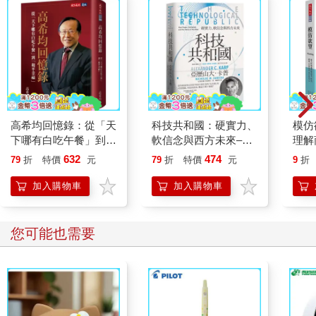
高希均回憶錄：從「天
科技共和國：硬實力、
模仿
下哪有白吃午餐」到
軟信念與西方未來–
理解
「和平幸福」
Palantir 帕蘭泰爾的思
濟、
632
474
79
折
特價
元
79
折
特價
元
9
折
想起源
自己
加入購物車
加入購物車
您可能也需要