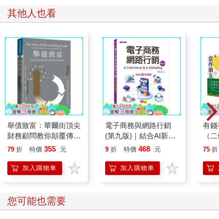
其他人也看
舉債致富：華爾街頂尖
電子商務與網路行銷
有錢
財務顧問教你顛覆傳統
(第九版)｜結合AI新趨
（二
的債務理財術
勢
作朋
355
468
79
折
特價
元
9
折
特價
元
75
折
版】
由之
加入購物車
加入購物車
版）
您可能也需要