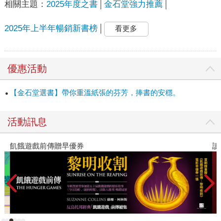
相關主題：
2025年度之書
金石堂強力推薦
2025年上半年暢銷新書榜
看更多
優惠活動
【金石堂選書】帶你重溫紙張的芬芳，捧書的安穩。
活動訊息
飢餓遊戲前傳贈早優券
讀