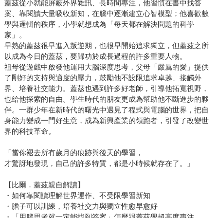
蓋茲從小就能屏蔽外界雜訊、長時間專注，他習慣在書中找答
案、靠閱讀大量吸收新知，在腦中逐漸建立心智模型；他喜歡數
學與邏輯的秩序，小學就想成為「每天都在解決問題的科學
家」。
早熟的蓋茲很早進入叛逆期，也很早開始追求獨立，但蓋茲之所
以成為今日的蓋茲，要歸功於成長過程的許多重要人物。
祖母從遊戲中啟發他運用大腦深度思考，父母「嚴厲的愛」提供
了剛好的支持與適度的壓力，鼓勵他不設限追求卓越、接觸外
界、培養社交能力。蓋茲也遇到許多好老師，引導他拓寬視野，
也給他探索的自由。學生時代的朋友更成為幫助他不斷進步的夥
伴。一群少年在新時代的曙光中遇見了程式與電腦的世界，把自
身能力變成一門好生意，成為新興產業的領跑者，引發了改變世
界的科技革命。
「當你褪去所有歲月的痕跡與後天的學習，
才驚訝地發現，自己的許多特質，都是小時候就存在了。」
【比爾．蓋茲親自解讀】
・如何靠閱讀理解世界運作、不受限學習新知
・膽子可以訓練，培養社交力與獨立性愈早愈好
・「用腦思考就一定能找到答案」怎麼跟蓋茲學超高度專注