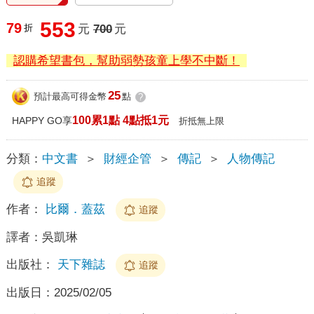
553
79
折
元
700
元
認購希望書包，幫助弱勢孩童上學不中斷！
25
預計最高可得金幣
點
?
100累1點 4點抵1元
HAPPY GO享
折抵無上限
分類：
中文書
＞
財經企管
＞
傳記
＞
人物傳記
追蹤
作者：
比爾．蓋茲
追蹤
譯者：
吳凱琳
出版社：
天下雜誌
追蹤
出版日：
2025/02/05