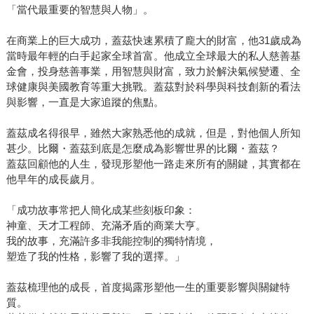
「當代最重要的智慧與人物」。
在商業上的巨大成功，蓋茲快速累積了龐大的財富，他31歲成為
當時最年輕的白手起家全球首富。他成立全球最大的私人慈善基
金會，投身慈善事業，用智慧與財富，致力於解決氣候變遷、全
球健康與美國教育等重大挑戰。蓋茲對於科學與科技創新的看法
與影響，一直是大家追蹤的焦點。
蓋茲成名得很早，雖然大家熟悉他的成就，但是，對他個人所知
甚少。比爾・蓋茲到底是怎麼成為影響世界的比爾・蓋茲？
蓋茲回顧他的人生，發現形塑他一路走來所有的關鍵，其實都在
他早年的成長歲月。
「成功故事常把人簡化成某些刻板印象：
神童、天才工程師、充滿矛盾的商業大亨。
我的故事，充滿許多非我能控制的獨特情境，
塑造了我的性格，影響了我的選擇。」
蓋茲梳理他的成長，首度揭露形塑他一生的重要影響與關鍵特
質。