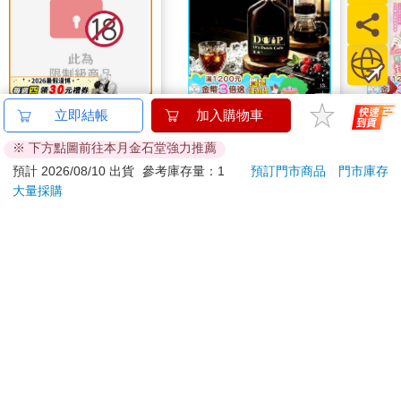
跟殭屍伊央一起共享春
【13章】專業冰滴菓
超幸
立即結帳
加入購物車
宵一刻 冥婚的新娘番
臻3入組(160ml/瓶)
焙材
※ 下方點圖前往本月金石堂強力推薦
外篇
愛配
200
525
特價
元
84
折
特價
元
79
折
預計 2026/08/10 出貨
參考庫存量：1
預訂門市商品
門市庫存
大量採購
預購限定
加入購物車
訂購/退換貨須知
加入金石堂 LINE 官方帳號『完成綁定』，隨時掌握出貨動
態：