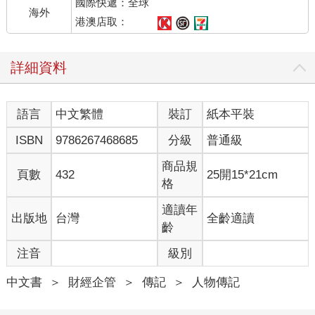
國際快遞：全球
海外
港澳店取：
詳細資料
語言
中文繁體
裝訂
紙本平裝
ISBN
9786267468685
分級
普通級
商品規
頁數
432
25開15*21cm
格
適讀年
出版地
台灣
全齡適讀
齡
注音
級別
中文書
＞
財經企管
＞
傳記
＞
人物傳記