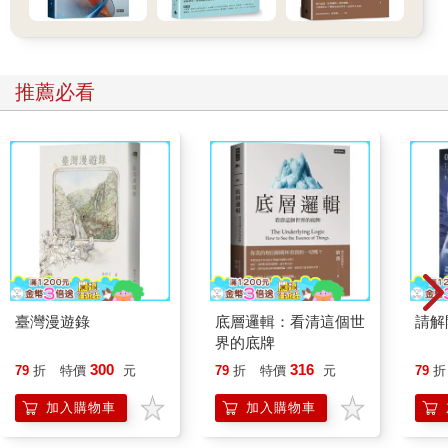
推薦必看
臺灣漫遊錄
底層邏輯：看清這個世
請解
界的底牌
300
316
79
折
特價
元
79
折
特價
元
79
折
加入購物車
加入購物車