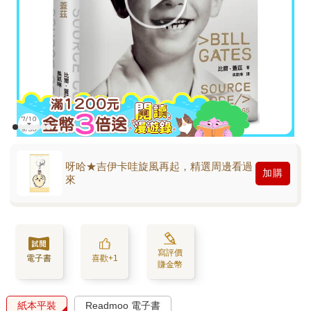
呀哈★吉伊卡哇旋風再起，精選周邊看過
加購
來
寫評價
電子書
喜歡+1
賺金幣
紙本平裝
Readmoo 電子書