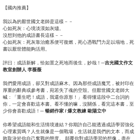
【國內推薦】
我以為的厭世國文老師是這樣－－
心如死灰：心境淡漠如灰燼。
沒想到他的成語書長這樣－－
心如死灰：死灰靠治癒系便可復燃，死心憑戰鬥力足以塌地，死
書以厭世體能夠活用。
評曰：成語新解，恰如置之死地而後生，妙哉！
─
吉光國文作文
教室創辦人
李薇薇
我們愛用成語，卻又對成語麻木。因為那些成語魔咒，被封印在
厚重的辭典或參考書，宛若失了魂的空殼。但厭世國文老師大
喊：「重生吧！成語，我還你原形！」看得懂這段中二台詞的
你，一定會喜歡這本書。看不懂的嘛，沒關係，看完這本書，至
少你會喜歡成語！
─
暢銷作家 /
爆文教練
歐陽立中
你希望成語能和生活情境連結？你期許自己能透過成語學習強化
心理素質嗎？人生就像是一個戰場，生活就是我們的文本，而成
敗取決於你自己奮戰的態度。 顛覆你對成語學習的想像，盡在