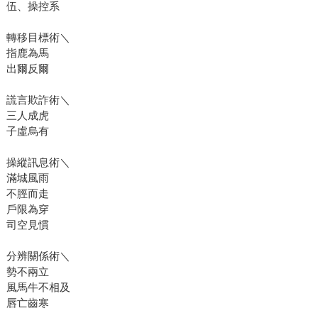
伍、操控系
轉移目標術＼
指鹿為馬
出爾反爾
謊言欺詐術＼
三人成虎
子虛烏有
操縱訊息術＼
滿城風雨
不脛而走
戶限為穿
司空見慣
分辨關係術＼
勢不兩立
風馬牛不相及
唇亡齒寒