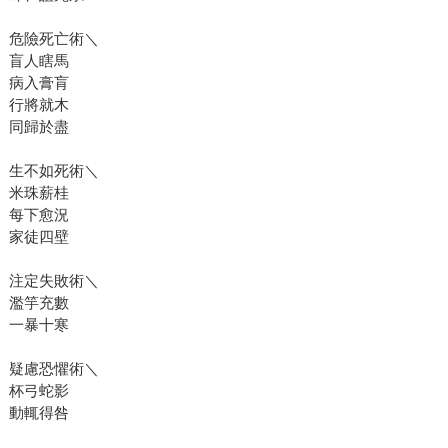
危險死亡術＼
盲人瞎馬
病入膏肓
行將就木
同歸於盡
生不如死術＼
米珠薪桂
每下愈況
家徒四壁
注定失敗術＼
濫竽充數
一暴十寒
疑慮恐懼術＼
杯弓蛇影
動輒得咎