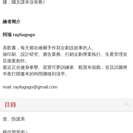
腰，國文課本沒有教》
繪者簡介
阿瑞 rayliugogo
喜歡書，每天都在繪圖手作寫企劃說故事的人。
做印刷、設計研究、廣告業務、行銷企劃專案執行、生產管理並
且接案創作。
最近正在健身拳擊、當寶可夢訓練家、觀賞布袋戲，並且試圖將
半夜打開書本的時間挪移到清早。
mail: rayliugogo@gmail.com
目錄
壹、防護系
模仿塑形術＼