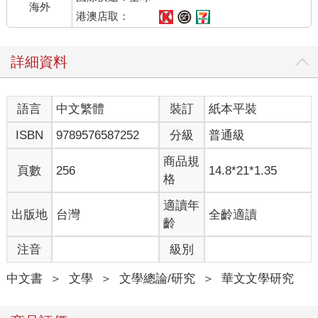
海外
港澳店取：
詳細資料
語言
中文繁體
裝訂
紙本平裝
ISBN
9789576587252
分級
普通級
商品規
頁數
256
14.8*21*1.35
格
適讀年
出版地
台灣
全齡適讀
齡
注音
級別
中文書
＞
文學
＞
文學總論/研究
＞
華文文學研究