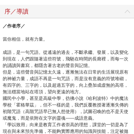
序／導讀
／作者序／
當你相信，就有力量。
成語，是一句咒語。從遙遠的過去，不斷承繼、發展，以及變化
到現在，人們跟隨著這些符號，飛馳在時間的長廊裡，而每一次
的誦讀與書寫，都隱含著古老的聲音與記憶。
但是，這些聲音與記憶太久遠，逐漸無法在日常的生活展現原有
的神祕力量，成語不再是一句咒語，而是沒有意義的符號堆砌，
有四字的、三字的，以及超過五字的，向上疊加成虛無的高塔，
無法穩當地站在塔頂，望向更遠的地方。
國民中小學，甚至是高級中學，彷彿小說《哈利波特》中的魔法
學校「霍格華茲」，但不一樣的是，我們反覆教授著逐漸失傳的
初階咒語（高階咒語早已無人想使用），試圖召喚的也不是天使
或魔鬼，而是依附在文字的靈魂——成語意義。
「學以致用」向來是教育工作者崇高的理想，課堂的一切是為了
現在與未來預先準備，不能夠實際應用的知識與技能，注定被拋