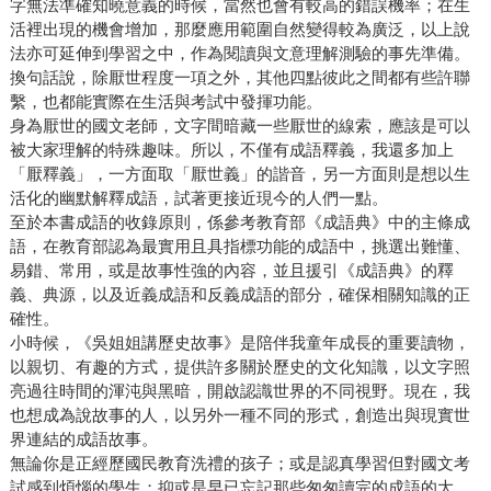
字無法準確知曉意義的時候，當然也會有較高的錯誤機率；在生
活裡出現的機會增加，那麼應用範圍自然變得較為廣泛，以上說
法亦可延伸到學習之中，作為閱讀與文意理解測驗的事先準備。
換句話說，除厭世程度一項之外，其他四點彼此之間都有些許聯
繫，也都能實際在生活與考試中發揮功能。
身為厭世的國文老師，文字間暗藏一些厭世的線索，應該是可以
被大家理解的特殊趣味。所以，不僅有成語釋義，我還多加上
「厭釋義」，一方面取「厭世義」的諧音，另一方面則是想以生
活化的幽默解釋成語，試著更接近現今的人們一點。
至於本書成語的收錄原則，係參考教育部《成語典》中的主條成
語，在教育部認為最實用且具指標功能的成語中，挑選出難懂、
易錯、常用，或是故事性強的內容，並且援引《成語典》的釋
義、典源，以及近義成語和反義成語的部分，確保相關知識的正
確性。
小時候，《吳姐姐講歷史故事》是陪伴我童年成長的重要讀物，
以親切、有趣的方式，提供許多關於歷史的文化知識，以文字照
亮過往時間的渾沌與黑暗，開啟認識世界的不同視野。現在，我
也想成為說故事的人，以另外一種不同的形式，創造出與現實世
界連結的成語故事。
無論你是正經歷國民教育洗禮的孩子；或是認真學習但對國文考
試感到煩惱的學生；抑或是早已忘記那些匆匆讀完的成語的大