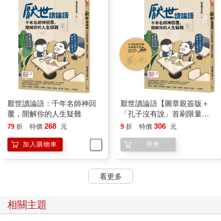
厭世讀論語：千年名師神回
厭世讀論語【圖章親簽版＋
覆，開解你的人生疑難
「孔子沒有說」首刷限量貼
紙】：千年名師神回覆，開
268
306
79
折
特價
元
9
折
特價
元
解你的人生疑難
加入購物車
停售
看更多
相關主題