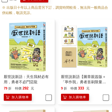
※ 出版日十年以上商品需另下訂，調貨時間較長，無法與一般商品合
併結帳，敬請見諒。
厭世說新語：天生我材必有
厭世說新語【圖章親簽版＋
用，勇者不必鬥惡龍
「寧作我」勇者首刷限量貼
紙】：天生我材必有用，勇
292
333
79
折
特價
元
9
折
特價
元
者不必鬥惡龍
加入購物車
加入購物車