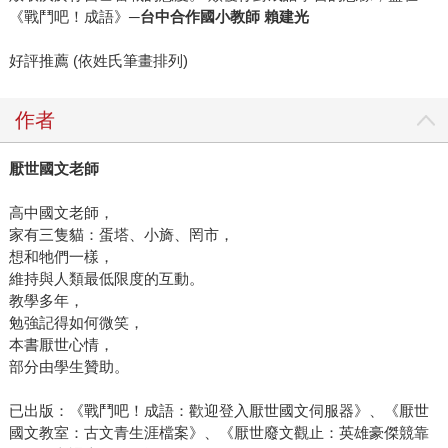
《戰鬥吧！成語》
─
台中合作國小教師
賴建光
好評推薦 (依姓氏筆畫排列)
作者
厭世國文老師
高中國文老師，
家有三隻貓：蛋塔、小旖、罔市，
想和牠們一樣，
維持與人類最低限度的互動。
教學多年，
勉強記得如何微笑，
本書厭世心情，
部分由學生贊助。
已出版：《戰鬥吧！成語：歡迎登入厭世國文伺服器》、《厭世
國文教室：古文青生涯檔案》、《厭世廢文觀止：英雄豪傑競靠