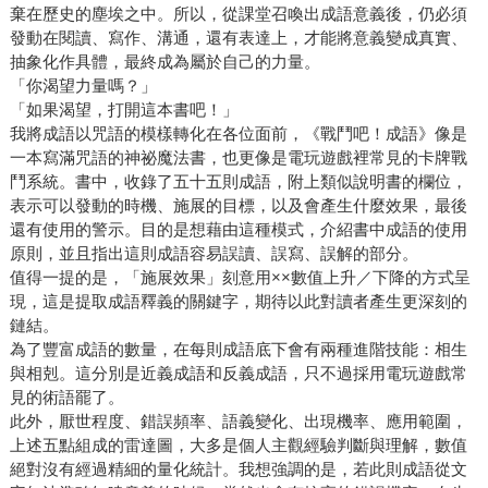
棄在歷史的塵埃之中。所以，從課堂召喚出成語意義後，仍必須
發動在閱讀、寫作、溝通，還有表達上，才能將意義變成真實、
抽象化作具體，最終成為屬於自己的力量。
「你渴望力量嗎？」
「如果渴望，打開這本書吧！」
我將成語以咒語的模樣轉化在各位面前，《戰鬥吧！成語》像是
一本寫滿咒語的神祕魔法書，也更像是電玩遊戲裡常見的卡牌戰
鬥系統。書中，收錄了五十五則成語，附上類似說明書的欄位，
表示可以發動的時機、施展的目標，以及會產生什麼效果，最後
還有使用的警示。目的是想藉由這種模式，介紹書中成語的使用
原則，並且指出這則成語容易誤讀、誤寫、誤解的部分。
值得一提的是，「施展效果」刻意用××數值上升／下降的方式呈
現，這是提取成語釋義的關鍵字，期待以此對讀者產生更深刻的
鏈結。
為了豐富成語的數量，在每則成語底下會有兩種進階技能：相生
與相剋。這分別是近義成語和反義成語，只不過採用電玩遊戲常
見的術語罷了。
此外，厭世程度、錯誤頻率、語義變化、出現機率、應用範圍，
上述五點組成的雷達圖，大多是個人主觀經驗判斷與理解，數值
絕對沒有經過精細的量化統計。我想強調的是，若此則成語從文