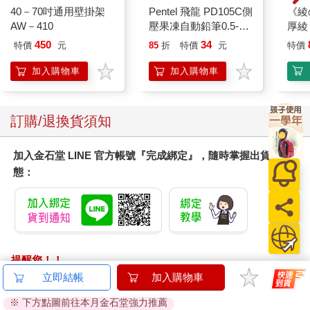
40－70吋通用壁掛架
Pentel 飛龍 PD105C側
《綾
AW－410
壓果凍自動鉛筆0.5-白
厚綾
桿
450
34
特價
元
85
折
特價
元
特價
加入購物車
加入購物車
訂購/退換貨須知
加入金石堂 LINE 官方帳號『完成綁定』，隨時掌握出貨動
態：
提醒您！！
金石堂及銀行均不會請您操作ATM! 如接獲電話要求您前往
立即結帳
加入購物車
ATM提款機，請不要聽從指示，以免受騙上當！
※ 下方點圖前往本月金石堂強力推薦