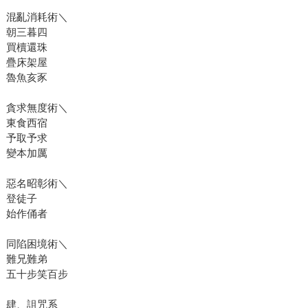
混亂消耗術＼
朝三暮四
買櫝還珠
疊床架屋
魯魚亥豕
貪求無度術＼
東食西宿
予取予求
變本加厲
惡名昭彰術＼
登徒子
始作俑者
同陷困境術＼
難兄難弟
五十步笑百步
肆、詛咒系