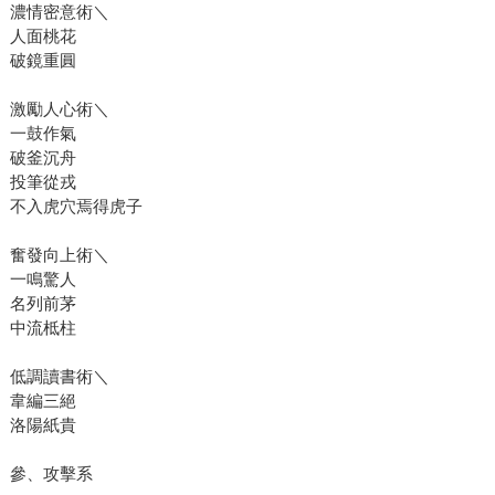
濃情密意術＼
人面桃花
破鏡重圓
激勵人心術＼
一鼓作氣
破釜沉舟
投筆從戎
不入虎穴焉得虎子
奮發向上術＼
一鳴驚人
名列前茅
中流柢柱
低調讀書術＼
韋編三絕
洛陽紙貴
參、攻擊系