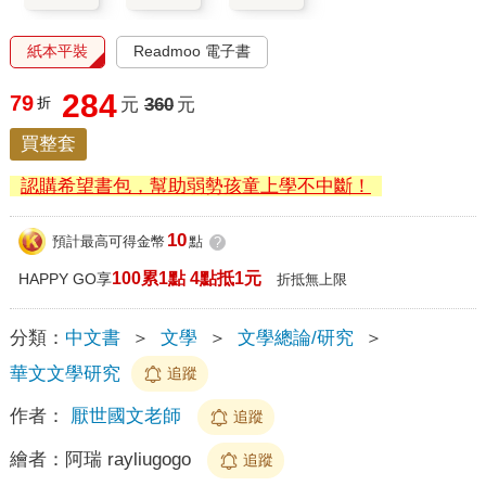
紙本平裝
Readmoo 電子書
284
79
折
元
360
元
買整套
認購希望書包，幫助弱勢孩童上學不中斷！
10
預計最高可得金幣
點
?
100累1點 4點抵1元
HAPPY GO享
折抵無上限
分類：
中文書
＞
文學
＞
文學總論/研究
＞
華文文學研究
追蹤
作者：
厭世國文老師
追蹤
繪者：
阿瑞 rayliugogo
追蹤