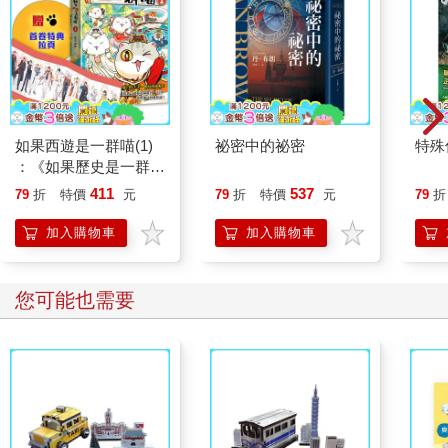
如果西遊是一群喵(1)
祕密中的祕密
特殊傳
：《如果歷史是一群
喵》作者最新力作，附
411
537
79
折
特價
元
79
折
特價
元
79
折
【首卷特典】拉頁
加入購物車
加入購物車
您可能也需要