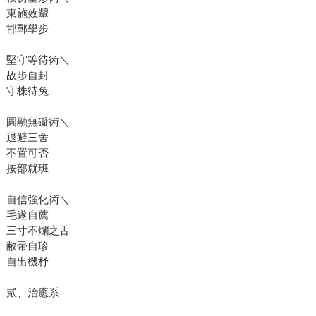
東施效顰
邯鄲學步
堅守等待術＼
故步自封
守株待兔
圓融無礙術＼
退避三舍
不置可否
按部就班
自信強化術＼
毛遂自薦
三寸不爛之舌
敝帚自珍
自出機杼
貳、治癒系