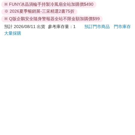
退換貨須知：
※ FUNY冰晶渦輪手持製冷風扇全站加購價$490
※ 2026夏季暢銷展-三采精選2書75折
**提醒您，鑑賞期不等於試用期，退回商品須為全新狀態**
依據「消費者保護法」第19條及行政院消費者保護處公告之
※ Q版企鵝安全隨身警報器全站不限金額加購價$99
「通訊交易解除權合理例外情事適用準則」，以下商品購買
預計 2026/08/11 出貨
參考庫存量：1
預訂門市商品
門市庫存
後，除商品本身有瑕疵外，將不提供7天的猶豫期：
大量採購
易於腐敗、保存期限較短或解約時即將逾期。（如：生
鮮食品）
依消費者要求所為之客製化給付。（客製化商品）
報紙、期刊或雜誌。（含MOOK、外文雜誌）
經消費者拆封之影音商品或電腦軟體。
非以有形媒介提供之數位內容或一經提供即為完成之線
上服務，經消費者事先同意始提供。（如：電子書、電
子雜誌、下載版軟體、虛擬商品…等）
已拆封之個人衛生用品。（如：內衣褲、刮鬍刀、除毛
刀…等）
若非上列種類商品，均享有到貨7天的猶豫期（含例假
日）。
辦理退換貨時，商品（組合商品恕無法接受單獨退貨）必須
是您收到商品時的原始狀態（包含商品本體、配件、贈品、