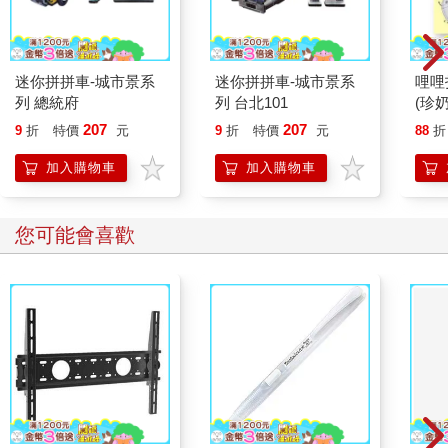
迷你拼拼車-城市景系
迷你拼拼車-城市景系
哩哩
列 總統府
列 台北101
(珍奶
207
207
9
折
特價
元
9
折
特價
元
88
折
加入購物車
加入購物車
您可能會喜歡