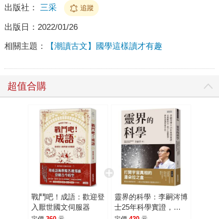
出版社：
三采
追蹤
出版日：
2022/01/26
相關主題：
【潮讀古文】國學這樣讀才有趣
超值合購
戰鬥吧！成語：歡迎登
靈界的科學：李嗣涔博
入厭世國文伺服器
士25年科學實證，以
複數時空、量子心靈模
定價
360
元
定價
420
元