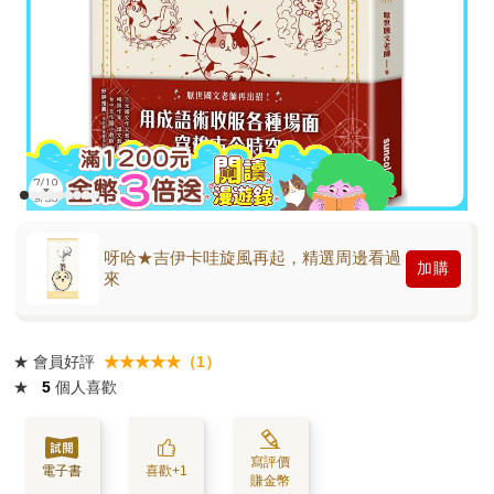
呀哈★吉伊卡哇旋風再起，精選周邊看過
加購
來
★
會員好評
★★★★★（1）
★
5
個人喜歡
寫評價
電子書
喜歡+1
賺金幣