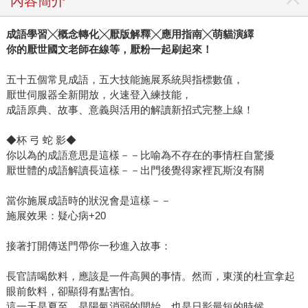
內容簡介
成語學習╳概念轉化╳厭版解釋╳應用指南╳萌貓演繹
你的厭世國文老師在線等，厭粉一起刷起來！
五十五個常見成語，五大技能施展系統與指標數值，
厭世伺服器全新開放，火速登入練技能，
成語原典、故事、意義與活用的解讀新招式完整上線！
◆杯 弓 蛇 影◆
你以為的成語意思是這樣－－比喻為不存在的事情枉自驚擾
厭世體的成語解讀長這樣－－出門後覺得家裡瓦斯沒有關
當你施展成語時的狀況會是這樣－－
施展效果：疑心病+20
接著打開傳送門帶你一秒進入故事：
長官請喝飲料，應該是一件高興的事情。然而，東漢的杜宣拿起
眼前飲料，卻顯得有點害怕。
這一天是夏至，是陽氣消弱的開始，也是日影最短的時候。