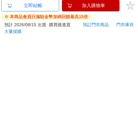
已拆封之個人衛生用品。（如：內衣褲、刮鬍刀、除毛
立即結帳
加入購物車
刀…等）
※ 本商品會員日滿額金幣加碼回饋最高15倍
若非上列種類商品，均享有到貨7天的猶豫期（含例假
日）。
預計 2026/08/15 出貨
購買後進貨
預訂門市商品
門市庫存
大量採購
辦理退換貨時，商品（組合商品恕無法接受單獨退貨）必須
是您收到商品時的原始狀態（包含商品本體、配件、贈品、
保證書、所有附隨資料文件及原廠內外包裝…等），請勿直
接使用原廠包裝寄送，或於原廠包裝上黏貼紙張或書寫文
字。
退回商品若無法回復原狀，將請您負擔回復原狀所需費用，
嚴重時將影響您的退貨權益。