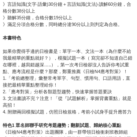
》言語知識(文字‧語彙)30分鐘＋言語知識(文法)‧讀解60分鐘，合
格分數38分以上
》聽解35分鐘，合格分數19分以上
》滿足分項合格分數，同時總分達90分以上則判定為合格。
本書特色
如果你覺得手邊的日檢書是：單字一本、文法一本（為什麼不給
我最精華的重點就好？），模擬試題一本（ 寫完卻不知道自己錯
在哪裡，越寫錯越深…..），第一次考日檢卻沒人告訴你考試重
點、應考流程是什麼？那麼，鄭重推薦《日檢N4應考對策》！
1.「考前總整理」彙整常考單字、句型、慣用句、口語用語，直
接把最精華重點整理給你！
2.「應考對策」分析各類題型趨勢，快速掌握答題要訣
3. 文法書讀不完？注意！「從『試題解析』掌握背書重點」就是
高招！
4. 附贈兩回模擬試題，仿照日檢規格，考前小試身手提升應答力
特色1 眾名師聯手研究考題趨勢；翻新試題、歸納核心重點
《日檢N4應考對策》出題團隊，由一群帶領日檢衝刺班教師組