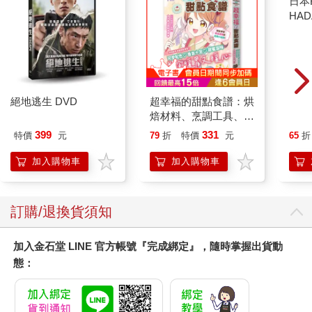
絕地逃生 DVD
超幸福的甜點食譜：烘
日本
焙材料、烹調工具、可
HA
愛配色【閃亮女孩6】
金緻
399
331
特價
元
79
折
特價
元
65
折
濕潤
140
加入購物車
加入購物車
臉部
顏保
訂購/退換貨須知
加入金石堂 LINE 官方帳號『完成綁定』，隨時掌握出貨動
態：