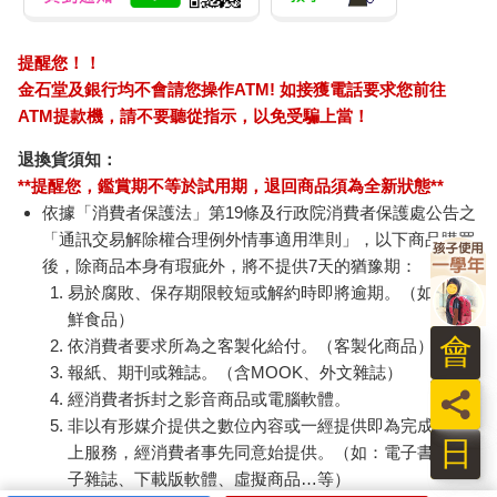
提醒您！！
金石堂及銀行均不會請您操作ATM! 如接獲電話要求您前往
ATM提款機，請不要聽從指示，以免受騙上當！
退換貨須知：
**提醒您，鑑賞期不等於試用期，退回商品須為全新狀態**
依據「消費者保護法」第19條及行政院消費者保護處公告之
「通訊交易解除權合理例外情事適用準則」，以下商品購買
後，除商品本身有瑕疵外，將不提供7天的猶豫期：
易於腐敗、保存期限較短或解約時即將逾期。（如：生
鮮食品）
會
依消費者要求所為之客製化給付。（客製化商品）
報紙、期刊或雜誌。（含MOOK、外文雜誌）
員
經消費者拆封之影音商品或電腦軟體。
非以有形媒介提供之數位內容或一經提供即為完成之線
日
上服務，經消費者事先同意始提供。（如：電子書、電
子雜誌、下載版軟體、虛擬商品…等）