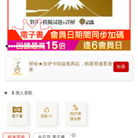
呀哈★吉伊卡哇旋風再起，精選周邊看過
加購
來
★
1
個人喜歡
寫評價
電子書
喜歡+1
賺金幣
?
紙本平裝
金石堂 電子書