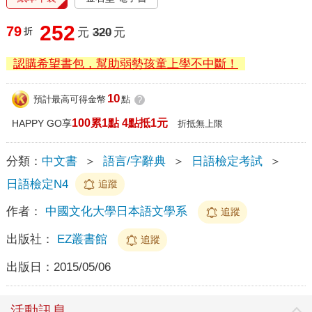
252
79
折
元
320
元
認購希望書包，幫助弱勢孩童上學不中斷！
10
預計最高可得金幣
點
?
100累1點 4點抵1元
HAPPY GO享
折抵無上限
分類：
中文書
＞
語言/字辭典
＞
日語檢定考試
＞
日語檢定N4
追蹤
作者：
中國文化大學日本語文學系
追蹤
出版社：
EZ叢書館
追蹤
出版日：
2015/05/06
活動訊息