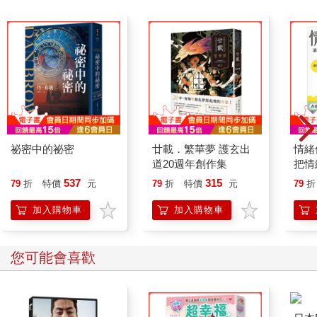
祕密中的祕密
廿載．繁華夢 護玄出
情緒
道20週年創作集
把情
誰都
537
315
79
折
特價
元
79
折
特價
元
79
折
加入購物車
加入購物車
您可能會喜歡