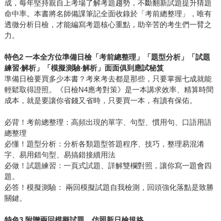
成，每年堅持親自上考場了解考題趨勢，不斷翻新試題提升猜題
命中率。本書將名師備課筆記全面收錄於「考前總整理」，唯有
透徹分析日檢，才能編寫考題核心重點，助辛苦的考生們一臂之
力。
特色2 一本全方位準備日檢「考前總整理」「題型分析」「試題
練習‧解析」「模擬測驗‧解析」面面俱到應試秘笈
準備日檢要買多少本書？考來考去都是那些，只要掌握七成就能
輕鬆取得證照。《日檢N4應考對策》是一本講求效率、精算時間
成本，就是要讓你省錢又省時，只要買一本，有讀有保佑。
必背！考前總整理：高頻出現的單字、句型、慣用句、口語用語
總整理
必懂！題型分析：分析各類題型答題程序、技巧，整理易混淆
字、易用錯句型、易搞錯接續用法
必做！試題練習：一頁式試題、詳解雙欄對照，讓你寫一題會四
題。
必答！模擬測驗： 兩回模擬試題自我檢測，回頭強化落點是致勝
關鍵。
特色3 附贈兩回模擬試題，仿照新日檢規格