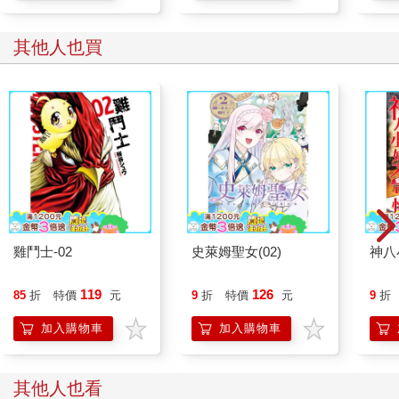
其他人也買
雞鬥士-02
史萊姆聖女(02)
神八
119
126
85
折
特價
元
9
折
特價
元
9
折
加入購物車
加入購物車
其他人也看