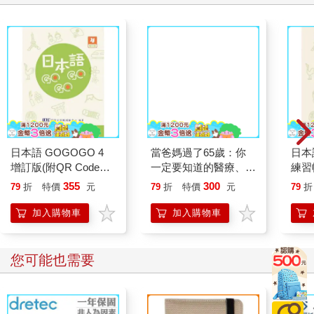
日本語 GOGOGO 4
當爸媽過了65歲：你
日本
增訂版(附QR Code音
一定要知道的醫療、長
練習帳
檔)
照、財務、法律知識
檔)
355
300
79
折
特價
元
79
折
特價
元
79
折
【全新增修版】
加入購物車
加入購物車
您可能也需要