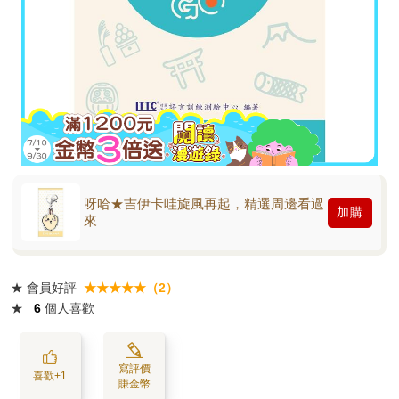
呀哈★吉伊卡哇旋風再起，精選周邊看過
加購
來
★
會員好評
★★★★★（2）
★
6
個人喜歡
寫評價
喜歡+1
賺金幣