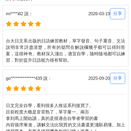
分享
mi****i82 說：
2026-03-19
台大日文系出版的日語練習教材，單字發音、句子重音、文法
說明非常詳盡清楚，所有的疑問在解說欄幾乎都可以得到答
案，這很神奇。教材深入淺出，適宜自學，隨時隨地都可以練
分享
go**************439 說：
2025-09-20
日文完全自學，看到很多人推這系列接買了。
目前程度大概是音背熟了，單字量一、兩百
拿到馬上開始讀，真的是很適合自學者學習的書
內容循序漸進，講解文法比我買的文法書還更淺顯易懂。加上