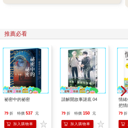
推薦必看
祕密中的祕密
請解開故事謎底 04
情緒
把情
誰都
537
150
79
折
特價
元
79
折
特價
元
79
折
加入購物車
加入購物車