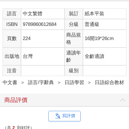
語言
中文繁體
裝訂
紙本平裝
ISBN
9789860612684
分級
普通級
商品規
頁數
224
16開19*26cm
格
適讀年
出版地
台灣
全齡適讀
齡
注音
級別
中文書
＞
語言/字辭典
＞
日語學習
＞
日語綜合教材
商品評價
寫評價
（共
2
則好評）