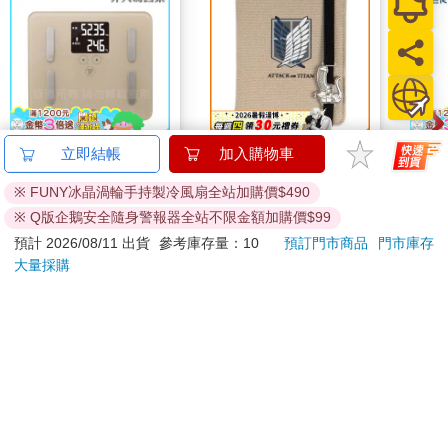
【日本dretec】日本多
金屬配件護照套-進擊
SEE
立即結帳
加入購物車
利科DS.居家管理智能
的巨人A款(調查+超硬
車用
※ FUNY冰晶渦輪手持製冷風扇全站加購價$490
四合一體重體脂計-摩
質刀)
C60
2000
680
91
折
特價
元
特價
元
899
卡色(BS-248BE)
※ Q版企鵝安全隨身警報器全站不限金額加購價$99
加入購物車
加入購物車
預計 2026/08/11 出貨
參考庫存量：10
預訂門市商品
門市庫存
大量採購
您可能會喜歡