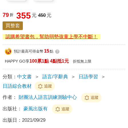
355
79
折
元
450
元
買整套
認購希望書包，幫助弱勢孩童上學不中斷！
15
預計最高可得金幣
點
?
100累1點 4點抵1元
HAPPY GO享
折抵無上限
分類：
中文書
＞
語言/字辭典
＞
日語學習
＞
日語綜合教材
追蹤
作者：
財團法人語言訓練測驗中心
追蹤
出版社：
豪風出版有
追蹤
出版日：
2021/09/29