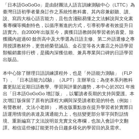
「日本語GoGoGo」是由財團法人語言訓練測驗中心（LTTC）為
臺灣日語初學者量身訂作之系統性教科書。其內容兼顧聽、讀、
說、寫四大核心語言能力，且包含淺顯易懂之文法解說與文化素
養專欄等獨創特色，以循序漸進的方式，引導初學者有效提升日
語實力。自2000年出版至今，廣獲日語教師與學習者的喜愛。除
獲國內超過60 餘所高中及大學選為日語主修、第二外語選修之專
用授課教材外，更曾經榮登誠品、金石堂等各大書店之外語學習
類暢銷書排行榜，是國內深獲信賴、兼具專業與口碑的日語學習
出版品。
本中心除了辦理日語訓練課程外，也是「外語能力測驗」（FLP
T）、「日本語能力試驗」（JLPT）主辦單位；為使本系列教科
書更貼近近期日語教學、學習與評量的趨勢，本中心於2021 年推
出「日本語GoGoGo 增訂版」，以饗讀者長期的支持與愛護。本
次增訂版保留了原有的課程大綱與深受讀者歡迎的特色（例如：
有聲教材、文法小老師），將改版重點放在提升學習者於實際日
語運用情境的表達及溝通能力上，包括變更部分單字與對話情
境、重新編寫了文法說明並充實文化專欄，也加入會話中文翻
譯。相信這些修訂能更符合日趨多樣化的學習目的及需求。