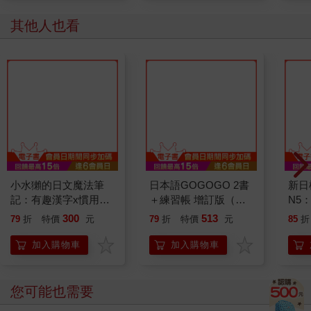
其他人也看
小水獺的日文魔法筆
日本語GOGOGO 2書
新日
記：有趣漢字x慣用語
＋練習帳 增訂版（限
N5
x流行語，日文輕鬆
量套組）
300
513
79
折
特價
元
79
折
特價
元
85
折
Level Up！
加入購物車
加入購物車
您可能也需要