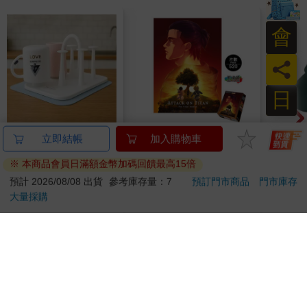
會
員
日
日本製瀝水杯架x1只
520片銀箔拼圖-進擊的
衣服
+吸水墊x1入
巨人A款
款(
448
550
75
折
特價
元
特價
元
特價
加入購物車
加入購物車
您可能會喜歡