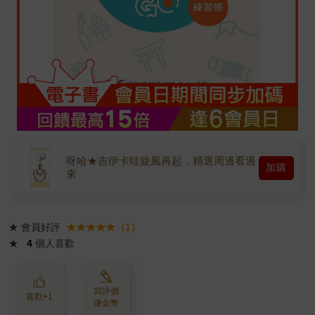
呀哈★吉伊卡哇旋風再起，精選周邊看過
加購
來
★
會員好評
★★★★★（1）
★
4
個人喜歡
寫評價
喜歡+1
賺金幣