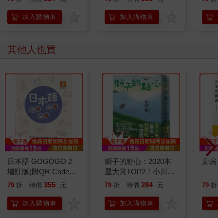
加入購物車
加入購物車
其他人也買
日本語 GOGOGO 2
獅子的點心：2020本
廚房
增訂版(附QR Code音
屋大賞TOP2！小川糸
檔)
全新小說，感淚必至！
355
284
79
折
特價
元
79
折
特價
元
79
折
加入購物車
加入購物車