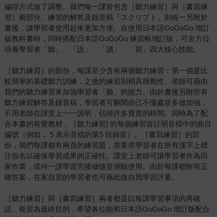
編排方式做了調整。我們每一課皆包含［聽力練習］與［書寫練
習］兩部分。練習的解答及錄音稿「スクリプト」則統一另附於
書後，讓學習者使用起來更加方便。在使用日本語GoGoGo 增訂
版教科書時，同時搭配日本語GoGoGo 練習帳增訂版，可全方位
培養學習者「聽」、「說」、「讀」、「寫」四大核心技能。
［聽力練習］的部份，每課至少含有兩個聽力練習：第一個是比
較簡單的基礎聽力訓練，之後的練習則稍具挑戰性。老師可藉由
我們的聽力練習來加強學習者「聽」的能力。由於書後另附所有
聽力練習解答及錄音稿，學習者可翻閱自己不懂處並多做加強，
不用老師在課堂上一一說明，佔掉許多寶貴的時間。同時為了配
合本書的有聲教材，［聽力練習] 的每個練習皆註明音檔中的曲目
編號（例如， 5 表示音檔的第5 段錄音）。［書寫練習］的部
份，我們每課都有兩頁的練習題，並要求學習者在所有漢字上標
注假名以確保學習成果的正確性。課堂上老師可讓學習者作為回
家作業，或待一課學習完後做隨堂測驗使用。由於每課都附有正
確答案，在家自習的學習者也可藉此做自我學習評量。
［聽力練習］與［書寫練習］兩者都是以每課學習事項的再確
認、複習為最終目的，希望各位能和日本語GoGoGo 增訂版配合