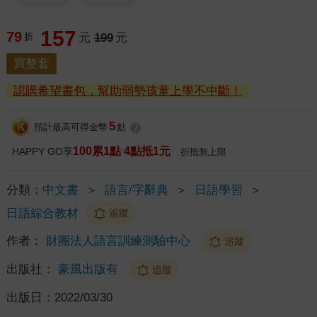
157
79
折
元
199
元
買整套
認購希望書包，幫助弱勢孩童上學不中斷！
5
預計最高可得金幣
點
?
100累1點 4點抵1元
HAPPY GO享
折抵無上限
分類：
中文書
＞
語言/字辭典
＞
日語學習
＞
日語綜合教材
追蹤
作者：
財團法人語言訓練測驗中心
追蹤
出版社：
豪風出版有
追蹤
出版日：
2022/03/30