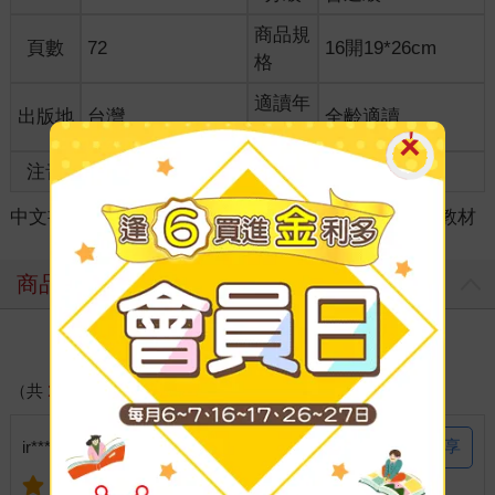
商品規
頁數
72
16開19*26cm
格
適讀年
出版地
台灣
全齡適讀
齡
注音
級別
中文書
＞
語言/字辭典
＞
日語學習
＞
日語綜合教材
商品評價
寫評價
（共
1
則好評）
分享
ir*********310 說：
2023-01-27