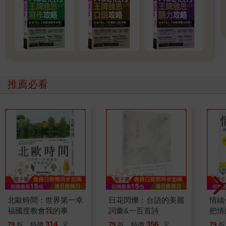
推薦必看
北歐時間：世界第一幸
日花閃爍：台語的美麗
情緒
福國度教會我的事
詞彙&一百首詩
把情
誰都
314
356
79
折
特價
元
79
折
特價
元
79
折