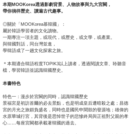
本期MOOKorea透過影劇背景、人物故事與九大宮闕，
帶你徜徉歷史、讀遍古代趣事。
◎關於「MOOKorea慕韓國」：
屬於韓語學習者的文化讀物。
一期專注一項主題，或現代，或歷史，或文學，或產業。
與韓國對話，同台灣並進，
學韓語成了一趟文化探索之旅。
＊本期適合韓語程度TOPIK3以上讀者，透過閱讀文章、聆聽音
檔，學習韓語並認識韓國歷史。
本書特色
特色一：漫步於宮闕的同時，認識韓國歷史
景福宮是初訪首爾的必去景點，也是明成皇后遭暗殺之處；昌德
宮的月光之旅頗負盛名，同時也是國民申聞鼓的發源地；雄偉的
水原華城行宮，其背後是思悼世子的悲慘終局與正祖對父親的孝
心……每座宮闕都承載著韓國的過去。