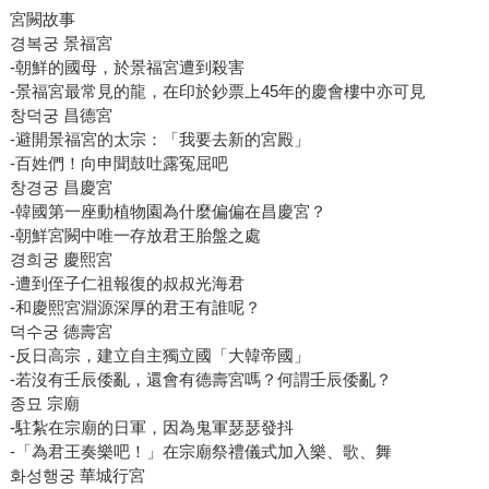
宮闕故事
경복궁 景福宮
-朝鮮的國母，於景福宮遭到殺害
-景福宮最常見的龍，在印於鈔票上45年的慶會樓中亦可見
창덕궁 昌德宮
-避開景福宮的太宗：「我要去新的宮殿」
-百姓們！向申聞鼓吐露冤屈吧
창경궁 昌慶宮
-韓國第一座動植物園為什麼偏偏在昌慶宮？
-朝鮮宮闕中唯一存放君王胎盤之處
경희궁 慶熙宮
-遭到侄子仁祖報復的叔叔光海君
-和慶熙宮淵源深厚的君王有誰呢？
덕수궁 德壽宮
-反日高宗，建立自主獨立國「大韓帝國」
-若沒有壬辰倭亂，還會有德壽宮嗎？何謂壬辰倭亂？
종묘 宗廟
-駐紮在宗廟的日軍，因為鬼軍瑟瑟發抖
-「為君王奏樂吧！」在宗廟祭禮儀式加入樂、歌、舞
화성행궁 華城行宮