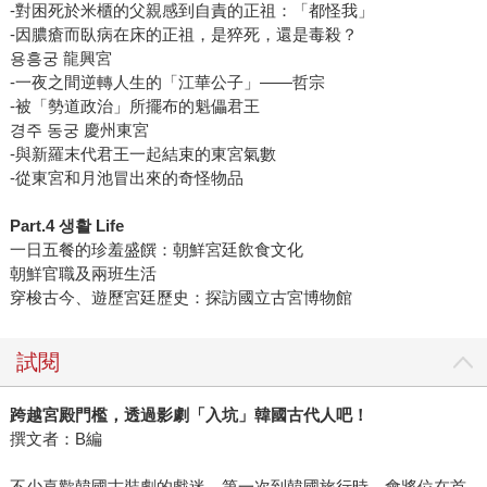
-對困死於米櫃的父親感到自責的正祖：「都怪我」
-因膿瘡而臥病在床的正祖，是猝死，還是毒殺？
용흥궁 龍興宮
-一夜之間逆轉人生的「江華公子」——哲宗
-被「勢道政治」所擺布的魁儡君王
경주 동궁 慶州東宮
-與新羅末代君王一起結束的東宮氣數
-從東宮和月池冒出來的奇怪物品
Part.4 생활 Life
一日五餐的珍羞盛饌：朝鮮宮廷飲食文化
朝鮮官職及兩班生活
穿梭古今、遊歷宮廷歷史：探訪國立古宮博物館
試閱
跨越宮殿門檻，透過影劇「入坑」韓國古代人吧！
撰文者：B編
不少喜歡韓國古裝劇的戲迷，第一次到韓國旅行時，會將位在首