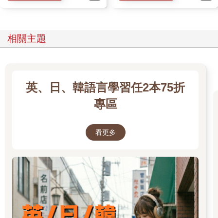
的「李韺」，其人物原型就是孝明世子，畢竟現實中的他生命太
短暫、生平太單薄，所以才讓想像力豐富的創作者有了發揮的空
間。雖然這是一齣活潑浪漫的愛情喜劇，仍不脫韓國古裝劇多以
相關主題
宮殿為核心、政治為背景鋪陳的軸線，李韺除了快快樂樂和男男
女女談戀愛之外，也得面對外戚干政、朝廷黨爭的威脅。不同於
正史，最後李韺登上王位，順利實現雄才大略。
根據歷史記載，孝明世子的妻室僅有趙氏一人，在戲劇裡與李韺
英、日、韓語言學習任2本75折
恩愛的羅溫（金裕貞飾）應是完全杜撰的角色，但其父親洪景來
專區
卻是史上留名、發動「兩西之亂」的「逆賊」，為女主角女扮男
裝的設定以外，再加入了堪稱韓劇MSG（味精、調味料）的身世
之謎。
看更多
《哲仁王后》（철인왕후）
改編自中國穿越劇《太子妃升職記》，《哲仁王后》維持了原作
男性穿越到古代附身在王室女性的設定，把故事放到朝鮮王朝搬
演，由申惠善飾演的「金氏昭容」便是第25代君王哲宗的王妃
「哲仁王后」。
由於前一任君主憲宗並沒有留下子嗣，在外戚干政的局勢下，安