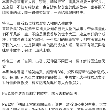
本書收錄首爾五大宮、宗廟、華城行宮、龍興宮與慶州東宮共九
座宮殿，不但介紹該處，也告訴你曾發生於此的故事，讓喜歡閱
讀故事的你，能一邊學習韓文，一邊認識韓國歷史。
特色二：細看12位韓國歷史人物的人生故事
書籍收集12位朝鮮王室成員及知名歷史人物的故事，帶你看盡他
們不平凡的一生。不論是備受尊敬的世宗大王、建立朝鮮的李成
桂，抑或是遭流放的端宗、一生坎坷的德惠翁主，都有著充滿故
事性的人生，也是韓國影劇的熱門改編人選。這些富有溫度與趣
味的小故事，包你一讀就上癮。
特色三：從「宮闕」出發，延伸至不同面向，更了解韓國這個民
族
本期跨界邀請「編笑編哭」經營者B編、資深國際新聞記者蘭妮小
姐、長期研究東亞文化的何撒娜博士、中國文化大學韓國語文學
系許怡齡副教授、獨立記者吳珮如等人合作撰文。
Part1帶你透過影劇穿梭時空、踏入古時的韓國；
Part2的「朝鮮王室成員關係圖」讓你一次看懂公主與翁主、大君
與君之間的差異；Part3的六大宮廷巡禮提案，整理出景點資訊與