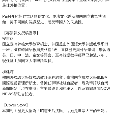
最佳外拍位置；
Part4介紹朝鮮宮廷飲食文化、兩班文化以及韓國國立古宮博物
館，從不同面向認識歷史，感受韓國人的民族性。
【專業韓文撰稿團隊】
安世益
國立臺灣師範大學教育碩士、韓國釜山外國語大學韓語教學系博
士班，擁有韓國語教員資格證2級。喜愛歷史與外語學習，學習過
英、日、中、法、泰文等語言。至今韓語教學經歷已超過八年，
現任釜山加圖立大學韓語教員。
柳廷燁
韓國外國語大學韓國語教師課程結業，臺灣國立成功大學IIMBA
國際經營管理所碩士。曾擔任韓聯社駐台記者，現為韓語版台灣
新聞網站「現在臺灣」主要營運者和執筆人，以及首爾新聞NOW
NEWS部駐台記者。
【Cover Story】
本期封面歷史人物為「昭憲王后沈氏」，她是世宗大王的王妃，