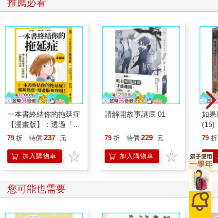
推薦必看
一本書終結你的拖延症
請解開故事謎底 01
如果
【漫畫版】：透過「小
(1
行動」打開大腦的行動
貓漫
237
229
79
折
特價
元
79
折
特價
元
79
折
開關，懶人也能變身
「行動派」的37個科
加入購物車
加入購物車
學方法
您可能也需要