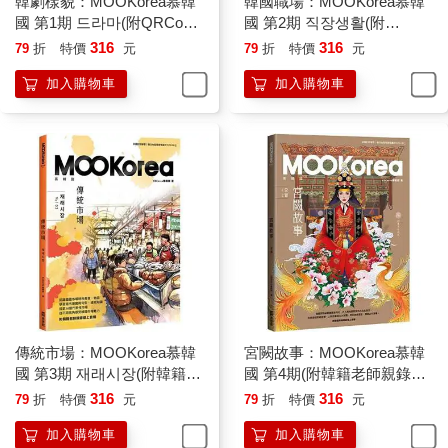
韓劇樣貌：MOOKorea慕韓
韓國職場：MOOKorea慕韓
是正祖李祘的最佳代言人，這部長達77集的歷史劇細緻演繹了李
國 第1期 드라마(附QRCode
國 第2期 직장생활(附
祘不平凡的一生。而《衣袖紅鑲邊》則是在16集的框架裡，以歷
線上音檔)
QRCode線上音檔)
316
316
79
折
特價
元
79
折
特價
元
史真實存在的「宜嬪」成德任為女主角，描述李祘（李俊昊飾）
加入購物車
加入購物車
如何在國家百姓與兒女私情之間取得平衡，最終成就大業的故
事。
根據李祘親筆為德任寫下的墓誌銘可以知道，他是仰慕德任多年
才得以將她納入後宮，加上首爾歷史博物館裡藏有德任的親抄真
跡，在這些史實基礎上加以擴充，劇中的德任成了獨立思考、個
性鮮明又懂得顧全大局的女性。德任深愛李祘的方法，不是將自
己鎖進三宮六院、成為李祘政治上的軟肋，而是透過宮女身分展
現「讓李祘成為聖君」的忠心。
《雲畫的月光》（구르미 그린 달빛）
在正史上，孝明世子李旲（音同英）並沒能披上龍袍、順利即
位，即使19歲便奉父親純祖之命代理聽政，聰穎好學的他在政治
傳統市場：MOOKorea慕韓
宮闕故事：MOOKorea慕韓
上展現選賢舉能、恩澤百姓的賢君之姿，李旲的生命終究終結在
國 第3期 재래시장(附韓籍老
國 第4期(附韓籍老師親錄線
美好燦爛的20代。
師親錄線上音檔)
上音檔)
316
316
79
折
特價
元
79
折
特價
元
加入購物車
加入購物車
但歷史的缺憾可以用影劇填補，《雲畫的月光》裡由朴寶劍飾演