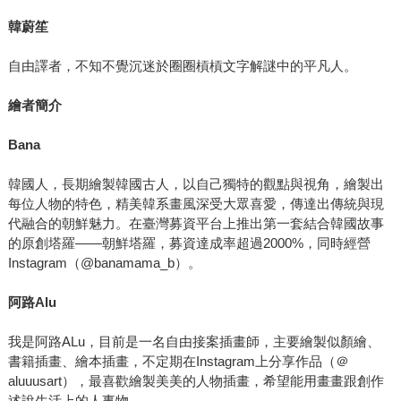
韓蔚笙
自由譯者，不知不覺沉迷於圈圈槓槓文字解謎中的平凡人。
繪者簡介
Bana
韓國人，長期繪製韓國古人，以自己獨特的觀點與視角，繪製出
每位人物的特色，精美韓系畫風深受大眾喜愛，傳達出傳統與現
代融合的朝鮮魅力。在臺灣募資平台上推出第一套結合韓國故事
的原創塔羅——朝鮮塔羅，募資達成率超過2000%，同時經營
Instagram（@banamama_b）。
阿路
Alu
我是阿路ALu，目前是一名自由接案插畫師，主要繪製似顏繪、
書籍插畫、繪本插畫，不定期在Instagram上分享作品（＠
aluuusart），最喜歡繪製美美的人物插畫，希望能用畫畫跟創作
述說生活上的人事物。