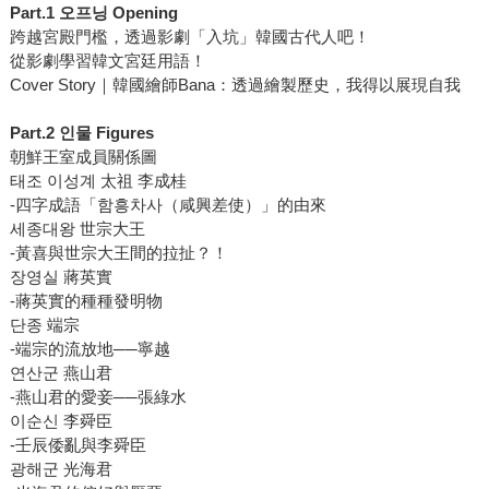
Part.1 오프닝 Opening
跨越宮殿門檻，透過影劇「入坑」韓國古代人吧！
從影劇學習韓文宮廷用語！
Cover Story｜韓國繪師Bana：透過繪製歷史，我得以展現自我
Part.2 인물 Figures
朝鮮王室成員關係圖
태조 이성계 太祖 李成桂
-四字成語「함흥차사（咸興差使）」的由來
세종대왕 世宗大王
-黃喜與世宗大王間的拉扯？！
장영실 蔣英實
-蔣英實的種種發明物
단종 端宗
-端宗的流放地──寧越
연산군 燕山君
-燕山君的愛妾──張綠水
이순신 李舜臣
-壬辰倭亂與李舜臣
광해군 光海君