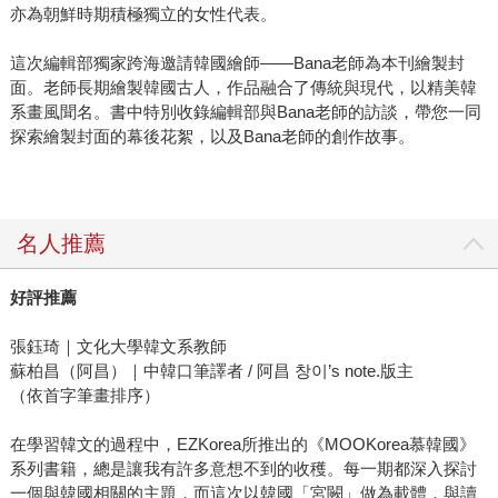
亦為朝鮮時期積極獨立的女性代表。
這次編輯部獨家跨海邀請韓國繪師——Bana老師為本刊繪製封
面。老師長期繪製韓國古人，作品融合了傳統與現代，以精美韓
系畫風聞名。書中特別收錄編輯部與Bana老師的訪談，帶您一同
探索繪製封面的幕後花絮，以及Bana老師的創作故事。
名人推薦
好評推薦
張鈺琦｜文化大學韓文系教師
蘇柏昌（阿昌）｜中韓口筆譯者 / 阿昌 창이’s note.版主
（依首字筆畫排序）
在學習韓文的過程中，EZKorea所推出的《MOOKorea慕韓國》
系列書籍，總是讓我有許多意想不到的收穫。每一期都深入探討
一個與韓國相關的主題，而這次以韓國「宮闕」做為載體，與讀