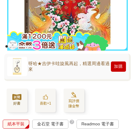
呀哈★吉伊卡哇旋風再起，精選周邊看過
加購
來
寫評價
好書
喜歡+1
賺金幣
?
紙本平裝
金石堂 電子書
Readmoo 電子書