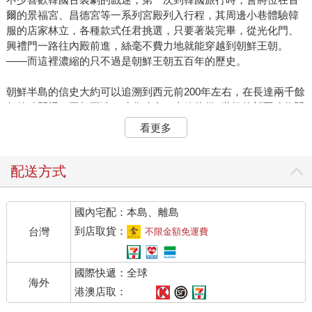
爾的景福宮、昌德宮等一系列宮殿列入行程，其周邊小巷體驗韓
服的店家林立，各種款式任君挑選，只要著裝完畢，從光化門、
興禮門一路往內殿前進，絲毫不費力地就能穿越到朝鮮王朝。
——而這裡濃縮的只不過是朝鮮王朝五百年的歷史。
朝鮮半島的信史大約可以追溯到西元前200年左右，在長達兩千餘
年的時間裡，王朝更迭、時分時合，本篇將從6世紀的新羅時代開
始，直至20世紀朝鮮王朝的最後一位公主為止，介紹十部以正史
看更多
為底本改編的韓國影劇。
（中略）
配送方式
《張玉貞
，為愛而生》（장옥정
,
사랑에 살다）
這是一齣意圖為張玉貞「平反」的韓劇。肅宗時代，以西人與南
國內宅配：本島、離島
人為兩大山頭的黨派鬥爭日趨嚴重，對立延燒到後宮。肅宗李焞
一方面迎娶西人薦舉的閔氏為妻（即仁顯王后），一方面又將南
到店取貨：
台灣
不限金額免運費
人出身的張玉貞納入後宮，後更因寵愛而將她拔陞為「禧嬪」。
國際快遞：全球
在後世的普遍評價裡，張禧嬪是心狠手辣、為了爭奪後宮高位不
海外
擇手段的著名「惡女」，而一度遭到廢黜又復位的仁顯王后則是
港澳店取：
忍辱負重、受到百姓愛戴的「賢妃」。在政局動盪的時代背景