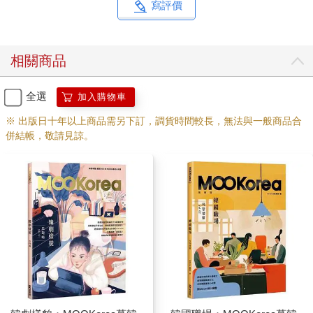
常或是朝廷上都難以取得共識。英祖不滿兒子的放蕩不羈，因為
寫評價
寄託了繼承王位的期待，加諸在李愃身上的壓力愈加膨脹，直到
他再也承受不了、精神崩潰為止。
相關商品
如果問朝鮮王朝最濃烈悲痛的一筆是什麼？將兒子關進米櫃活活
餓死後懊悔不已，只能透過「思悼」二字寄託身為人父的深沉苦
痛、度過餘生的英祖親手造就的「壬午士禍」，絕對是這個問題
全選
加入購物車
的唯一答案。英祖為何狠心對親兒痛下毒手？有人認為李愃是政
※ 出版日十年以上商品需另下訂，調貨時間較長，無法與一般商品合
爭的犧牲品，亦有一說李愃的精神狀態將損及王室聲譽。
併結帳，敬請見諒。
無論真實為何，從電影語言透露的，是英祖為了延續王朝命脈，
必須將親情放在國家社稷之後的無奈，是李愃（思悼）徒有才氣
卻礙於身分，無法隨心所欲、自在而活的悲歌。
《衣袖紅鑲邊》（옷소매 붉은 끝동）
思悼死後，王世孫李祘成為王位的第一繼承人，他不僅目睹了父
親李愃的悲慘終局，也因此背負「罪人之子」的罵名。然而，這
並沒有中止他成為聖君的目標，李祘終究在危機四伏的政局下生
存下來，成為朝鮮王朝後期一度復興國政的君主。
在《衣袖紅鑲邊》以前，因出演《李祘》而掀起熱潮的李瑞鎮就