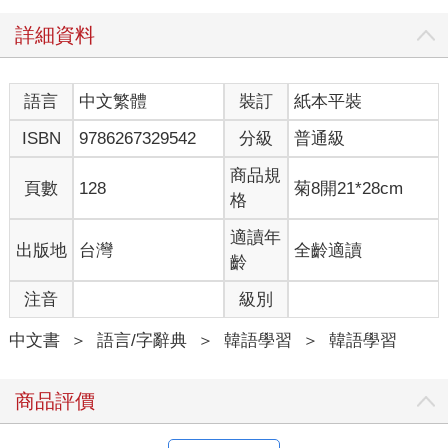
下，李焞、張玉貞與閔氏之間的愛恨情仇一直是改編創作的熱門
詳細資料
題材。例如火紅一時的《仁顯王后的男人》，就是以仁顯王后在
南人勢力壓制下，遭廢妃為背景事件的穿越劇。
語言
中文繁體
裝訂
紙本平裝
自1960年代起，以「張禧嬪」為名的影劇就有六部之多，而《張
玉貞》從劇名就展現了平反的野心——張玉貞（金泰希飾）不是
ISBN
9786267329542
分級
普通級
附屬於君王的嬪，而是擁有名字和夢想的獨立女性；戲劇的重點
也從過去著重的宮鬥，轉移到個人經歷與情感的描繪，顛覆了史
商品規
頁數
128
菊8開21*28cm
料中張禧嬪「憤恚妒嫉」、「怨毒次骨」的形象。就算戲劇最後
格
必須符合史實，肅宗（劉亞仁飾）終究得賜玉貞一死，至少玉貞
已轟轟烈烈活過一遭、明白「為愛而生」的美好。
適讀年
出版地
台灣
全齡適讀
齡
《逆倫王朝》（思悼，사도）
注音
級別
到了英祖時期，黨爭勢力變成西人分裂的老論、少論對峙，英祖
為了平衡政局採取「蕩平策」，並由他的二兒子李愃代理聽政。
中文書
＞
語言/字辭典
＞
韓語學習
＞
韓語學習
老論不滿李愃偏向少論，因而拉攏貞純王后，向英祖挑撥離間，
促使父子之間的對立矛盾日益加重。
商品評價
在電影《逆倫王朝》裡則著墨於英祖（宋康昊飾）與李愃（劉亞
仁飾）之間的互動，兩人的性格不同、處事作風相異，無論在日