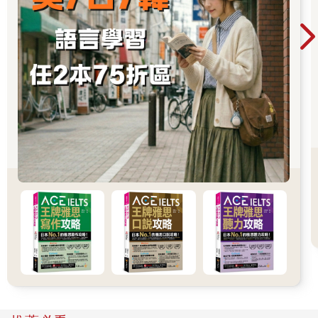
東金氏擁護了李昪即位，並安排他迎娶金氏為妻。因此哲宗表面
上看來是受到掌控的傀儡君主，在戲劇一開始也表現出不問政
事、懦弱懶散的樣子。除了主要角色是化用真實人物之外，在穿
越時空的奇幻設定下，《哲仁王后》的有趣劇情、宮殿日常幾乎
都是虛構的。
至於歷史上的哲宗是否像戲裡一般，因為哲仁王后的關係而逆轉
情勢，成為一代明君呢？答案是沒有的。編劇完全改寫了歷史，
「哲宗」進化成「哲祖」、開創盛世的戲碼全部都是杜撰的，不
過也因為此一安排，讓總是傻傻分不清「宗」、「祖」區別的觀
眾們得以理解，在朝鮮王朝五百年裡，只有對國家有顯著功績、
貢獻的君主才能被賜予「祖」的諡號。例如前面提到的李祘的阿
公「英祖」、以及李祘本人「正祖」。
（更多精彩內容請見本冊）