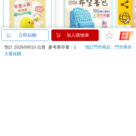
立即結帳
加入購物車
預計 2026/08/10 出貨
參考庫存量：1
預訂門市商品
門市庫存
可愛鉤織娃娃：可愛小
2026第12屆希望書包
可愛
大量採購
雞吹泡泡（附鑰匙圈）
組／文具組
咪吹
280
500
特價
元
51
折
特價
元
特價
加入購物車
加入購物車
您可能會喜歡