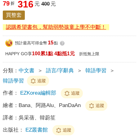
316
79
折
元
400
元
買整套
認購希望書包，幫助弱勢孩童上學不中斷！
15
預計最高可得金幣
點
?
100累1點 4點抵1元
HAPPY GO享
折抵無上限
分類：
中文書
＞
語言/字辭典
＞
韓語學習
＞
韓語學習
追蹤
作者：
EZKorea編輯部
追蹤
繪者：
Bana、阿路Alu、PanDaAn
追蹤
譯者：
吳采蒨、韓蔚笙
出版社：
EZ叢書館
追蹤