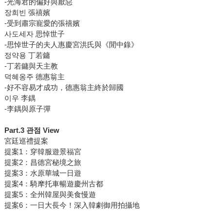
-光海君的偏好與厭惡
장희빈 張禧嬪
-受到肅宗寵愛的張禧嬪
사도세자 思悼世子
-思悼世子的夫人惠慶宮洪氏與《閒中錄》
정약용 丁若鏞
-丁若鏞與天主教
덕혜옹주 德惠翁主
-好不容易才成功，德惠翁主終於歸國
이우 李鍝
-李鍝與原子彈
Part.3 관점 View
宮廷巡禮提案
提案1：穿韓服遊景福宮
提案2：昌德宮秘境之旅
提案3：水原華城一日遊
提案4：騎摩托車暢遊慶州古都
提案5：全州韓屋與美食慢遊
提案6：一日大長今！深入韓劇御用拍攝地