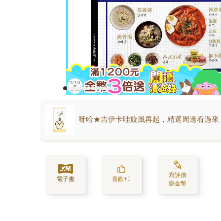
呀哈★吉伊卡哇旋風再起，精選周邊看過來
寫評價
電子書
喜歡+1
賺金幣