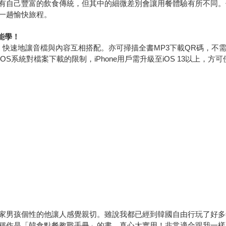
有自己豐富的飲食傳統，但其中的細微差別會讓用餐體驗有所不同。
一趟愉快旅程。
能學！
快速地讓音檔與內容互相搭配。亦可掃描全書MP3下載QR碼，不需
S系統對檔案下載的限制，iPhone用戶需升級至iOS 13以上，
家男孩個性的他讓人感覺親切。雖說我都已經到韓國自由行玩了好多
稱作是「韓食點餐教戰手冊」的書，真心太實用！非常適合跟我一樣