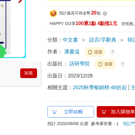
20
預計最高可得金幣
點
?
100累1點 4點抵1元
HAPPY GO享
折抵無
分類：
中文書
＞
語言/字辭典
＞
韓
作者：
潘慶溢
追蹤
?
出版社：
語研學院
追蹤
?
加購
出版日：
2023/12/28
相關主題：
2025秋季暢銷榜-66折起
立即結帳
加入購物車
預計 2026/08/08 出貨
參考庫存量：1
預訂