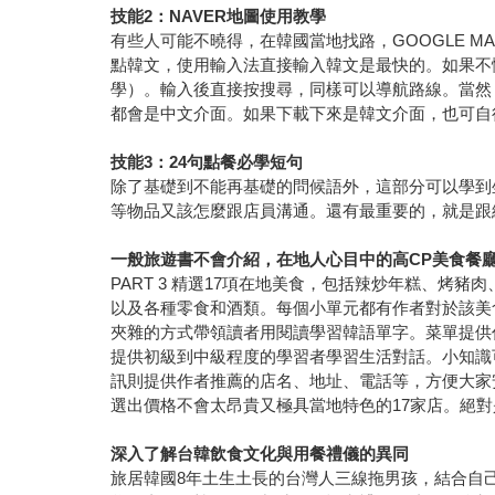
技能2：NAVER地圖使用教學
有些人可能不曉得，在韓國當地找路，GOOGLE 
點韓文，使用輸入法直接輸入韓文是最快的。如果不懂韓文，
學）。輸入後直接按搜尋，同樣可以導航路線。當然
都會是中文介面。如果下載下來是韓文介面，也可自
技能3：24句點餐必學短句
除了基礎到不能再基礎的問候語外，這部分可以學到
等物品又該怎麼跟店員溝通。還有最重要的，就是跟
一般旅遊書不會介紹，在地人心目中的高CP美食餐
PART 3 精選17項在地美食，包括辣炒年糕、
以及各種零食和酒類。每個小單元都有作者對於該美
夾雜的方式帶領讀者用閱讀學習韓語單字。菜單提供
提供初級到中級程度的學習者學習生活對話。小知識
訊則提供作者推薦的店名、地址、電話等，方便大家
選出價格不會太昂貴又極具當地特色的17家店。絕
深入了解台韓飲食文化與用餐禮儀的異同
旅居韓國8年土生土長的台灣人三線拖男孩，結合自