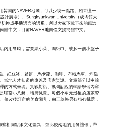
用韓國的NAVER地圖，可以少繞一點路。如果懂一
ungkyunkwan University（成均館大
自動切換成手機語言的語系，所以大家下載下來的應該
體中文，目前NAVER地圖僅支援簡體中文。
店內用餐時，需要續小菜、濕紙巾、或多一個小盤子
蔘雞、紅豆冰、鬆餅、馬卡龍、咖啡、布帳馬車、炸雞
、當地人才知道的事以及店家資訊。文章部分以中韓
譯的方式呈現。實戰對話、換句話說的韓語學習內容
是聊聊小八卦，增廣見聞。每個小單元最後的店家資
論、修改後訂定的美食類別，由三線拖男孩精心挑選，
哪些相同點跟文化差異，並比較兩地的用餐禮儀，帶