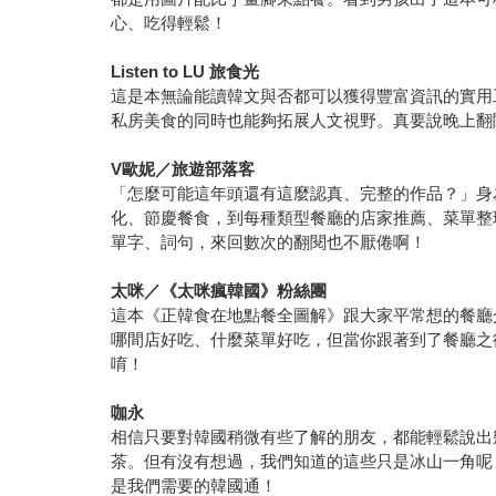
心、吃得輕鬆！
Listen to LU
旅食光
這是本無論能讀韓文與否都可以獲得豐富資訊的實用
私房美食的同時也能夠拓展人文視野。真要說晚上翻
V
歐妮／旅遊部落客
「怎麼可能這年頭還有這麼認真、完整的作品？」身
化、節慶餐食，到每種類型餐廳的店家推薦、菜單整
單字、詞句，來回數次的翻閱也不厭倦啊！
太咪／《太咪瘋韓國》粉絲團
這本《正韓食在地點餐全圖解》跟大家平常想的餐廳
哪間店好吃、什麼菜單好吃，但當你跟著到了餐廳之
唷！
咖永
相信只要對韓國稍微有些了解的朋友，都能輕鬆說出
茶。但有沒有想過，我們知道的這些只是冰山一角呢
是我們需要的韓國通！