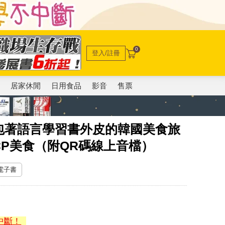
0
登入/註冊
電
居家休閒
日用食品
影音
售票
包著語言學習書外皮的韓國美食旅
P美食（附QR碼線上音檔）
 電子書
中斷！