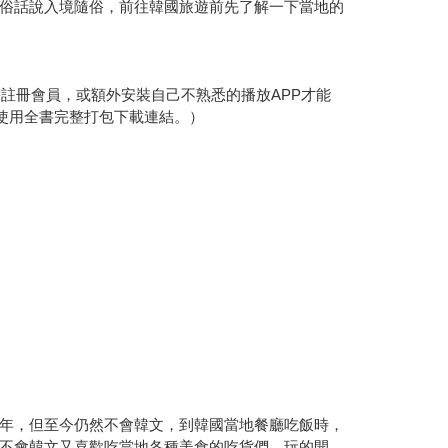
俗話說入境隨俗，前往韓國旅遊前先了解一下當地的
註冊會員，或額外安裝自己不熟悉的播放APP才能
方可使用全書完整打包下載連結。）
年，但至今仍然不會韓文，到韓國當地餐廳吃飯時，
不會韓文又喜歡吃當地各種美食的吃貨們，玩的開