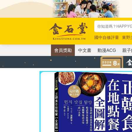
國中自修評量
東野
唯紅花綻放
奧德賽
會員獎勵
中文書
動漫ACG
親子