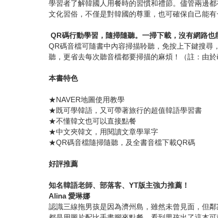
學習者了解韓國人用餐時的習慣和禮節。儘管兩邊都
文化習俗，不僅是對韓國的尊重，也可確保自己能有
QR
碼行動學習，隨掃隨聽。一掃下載，沒有網路也
QR碼音檔可隨書中內容掃描聆聽，免按上下鍵搜尋，
聽，更省去每次聽音檔都要掃描的麻煩！（註：由於iO
本書特色
★NAVER地圖使用教學
★既可學韓語，又可帶著旅行的超值韓語學習書
★不懂韓文也可以直接點餐
★中文夾韓文，用閱讀文章學單字
★QR碼音檔隨掃隨聽，及全書音檔下載QR碼
好評推薦
知名韓語老師、部落客、YT版主強力推薦！
Alina
愛琳娜
認識三線拖男孩是因為濟州島，雖然未曾見面，但鄰
都是用圖片配比手畫腳來點餐。看到男孩出了這本可