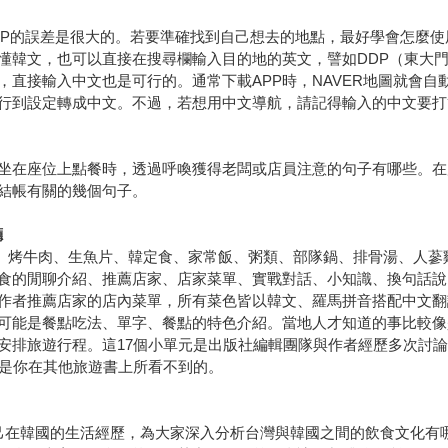
MAP的誤差是很大的。若要準確找到自己想去的地點，最好學會怎麼使
也可以直接在搜尋欄輸入目的地的英文，譬如DDP（東大門設計廣場）、S
，直接輸入中文也是可行的。通常下載APP時，NAVER地圖就會
行到設定轉成中文。不過，若想用中文導航，請記得輸入的中文要打簡
坐在座位上點餐時，透過呼喚獲得老闆或店員注意的句子有哪些。在
結帳有關的幾個句子。
廳
烤豬肉、烤牛肉、生魚片、韓定食、家常飯、粥類、部隊鍋、排骨湯、人
食的閒聊介紹、推薦店家、店家菜單、實戰對話、小知識、換句話說
作者推薦店家的店內菜單，所有菜色皆以韓文、羅馬拼音搭配中文翻
可能是餐點吃法、單字、餐點的特色介紹。當地人才知道的事比較像
安排旅遊行程。這17個小單元是出版社編輯團隊與作者經歷多次討
對是你在其他旅遊書上所看不到的。
己在韓國的生活經歷，為大家深入分析台灣與韓國之間的飲食文化有