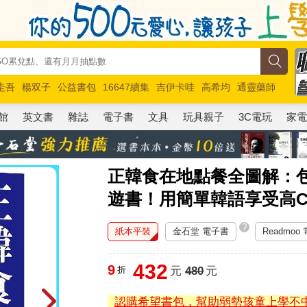
圭吾
楊双子
公益書包
16647續集
吉伊卡哇
高希均
通靈藥師
路邊攤新作
馬斯克
玩具總動員5
超慢跑
館
英文書
雜誌
電子書
文具
玩具親子
3C電玩
家
正韓食在地點餐全圖解：
遊書！用簡單韓語享受高C
?
紙本平裝
金石堂 電子書
Readmoo
432
9
折
元
480
元
認購希望書包，幫助弱勢孩童上學不