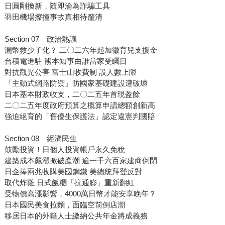
日圓剛換新，隨即淪為詐騙工具
羽田機場擦撞事故真相待釐清
Section 07 政治熱議
灑幣救少子化？ 二〇二六年起加徵育兒支援金
台積電進駐 熊本知事由誰當家受矚目
對抗觀光公害 富士山收費制 設人數上限
「主動式網路防禦」防國家基礎建設遭破壞
日本基本財政收支，二〇二五年首現盈餘
二〇二五年度政府預算之概算申請總額創新高
強迫絕育的「舊優生保護法」認定違憲判國賠
Section 08 經濟民生
鼓勵投資！日個人投資帳戶永久免稅
建築成本飆漲掀破產潮 逾一千六百家建商倒閉
日企捧兩兆收購美國鋼鐵 美總統拜登反對
取代炸雞 日式飯糰「抗通膨」重新翻紅
受物價高漲影響，4000萬日幣才能安享晚年？
日本國民美食拉麵，面臨空前倒店潮
移居日本的外籍人士繳納公共年金將成義務