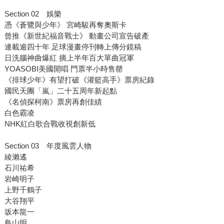
Section 02 娛樂
憑《蒼鷺與少年》 宮崎駿再奪奧斯卡
曾推《新世紀福音戰士》 動畫公司宣告破產
連載逾四十年 足球漫畫停刊轉上傳分鏡稿
日洗腦神曲爆紅 摘上半年百大單曲冠軍
YOASOBI美國開唱 門票半小時售罄
《排球少年》有望打破《灌籃高手》票房紀錄
國民天團「嵐」二十五周年新起點
《名偵探柯南》票房再創佳績
白色霸凌
NHK紅白歌合戰收視創新低
Section 03 年度風雲人物
綾瀨遙
石川祐希
岩崎明子
上野千鶴子
大谷翔平
坂本龍一
鳥山明