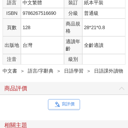
語言
中文繁體
裝訂
紙本平裝
困境。另外，熊本以豐富優質的地下水資源著稱，居民不免擔心
半導體製造需要大量水資源，如此一來水量與水質都可能受到影
ISBN
9786267516690
分級
普通級
響，甚至破壞環境。以上這些都是新任熊本知事亟需面對的問
題。
商品規
頁數
128
28*21*0.8
格
適讀年
出版地
台灣
全齡適讀
齡
注音
級別
中文書
＞
語言/字辭典
＞
日語學習
＞
日語課外讀物
商品評價
寫評價
相關主題