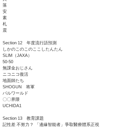
落
安
素
札
震
Section 12 年度流行語預測
しかのこのこのここしたんたん
SLIM（JAXA）
50-50
無課金おじさん
ニコニコ復活
地面師たち
SHOGUN 将軍
パルワールド
〇〇界隈
UCHIDA1
Section 13 教育課題
記性差 不努力？ 「邊緣智能者」爭取醫療體系正視