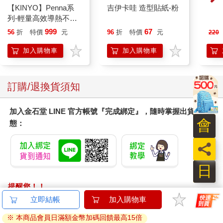
【KINYO】Penna系
吉伊卡哇 造型貼紙-粉
MAR
列-輕量高效導熱不沾
佳人0
平煎鍋30cm
999
67
56
折
特價
元
96
折
特價
元
220
加入購物車
加入購物車
訂購/退換貨須知
加入金石堂 LINE 官方帳號『完成綁定』，隨時掌握出貨動
會
態：
員
日
提醒您！！
金石堂及銀行均不會請您操作ATM! 如接獲電話要求您前往
立即結帳
加入購物車
ATM提款機，請不要聽從指示，以免受騙上當！
※ 本商品會員日滿額金幣加碼回饋最高15倍