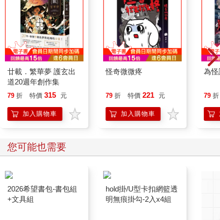
廿載．繁華夢 護玄出
怪奇微微疼
為怪
道20週年創作集
315
221
79
折
特價
元
79
折
特價
元
79
折
加入購物車
加入購物車
您可能也需要