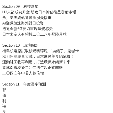
Section 09 科技新知
H3火箭成功升空 助攻日本搶佔衛星發射市場
角川集團網站遭癱瘓損失慘重
AI翻譯加速海外對日投資
透過全新6G技術重現味覺感受
日本太空人有望於二〇二八年登陸月球
Section 10 環境問題
福島核電廠試取核燃料碎塊 「裝錯了」急喊卡
秋刀魚漁獲量大減，日本庶民美食陷危機！
運動鞋回收再利用，打造環保永續新未來
森林保護稅於二〇二四年起正式開徵
二〇四〇年中暑人數倍增
Section 11 年度漢字預測
智
価
利
翔
災