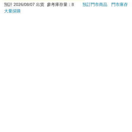
退換貨須知：
預計 2026/08/07 出貨
參考庫存量：8
預訂門市商品
門市庫存
大量採購
**提醒您，鑑賞期不等於試用期，退回商品須為全新狀態**
依據「消費者保護法」第19條及行政院消費者保護處公告之
「通訊交易解除權合理例外情事適用準則」，以下商品購買
後，除商品本身有瑕疵外，將不提供7天的猶豫期：
易於腐敗、保存期限較短或解約時即將逾期。（如：生
鮮食品）
依消費者要求所為之客製化給付。（客製化商品）
報紙、期刊或雜誌。（含MOOK、外文雜誌）
經消費者拆封之影音商品或電腦軟體。
非以有形媒介提供之數位內容或一經提供即為完成之線
上服務，經消費者事先同意始提供。（如：電子書、電
子雜誌、下載版軟體、虛擬商品…等）
已拆封之個人衛生用品。（如：內衣褲、刮鬍刀、除毛
刀…等）
若非上列種類商品，均享有到貨7天的猶豫期（含例假
日）。
辦理退換貨時，商品（組合商品恕無法接受單獨退貨）必須
是您收到商品時的原始狀態（包含商品本體、配件、贈品、