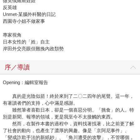
微笑俄羅斯娃娃
反英雄
Unmet-某腦外科醫的日記
西園寺小姐不做家事
專家視角
日本女性的「姓」自主
岸田外交亮眼但難挽內政頹勢
序／導讀
Opening：編輯室報告
真的是光陰似箭！終於來到了二〇二四年的尾聲。這一年，
有著讀者們的支持，心中滿是感謝。
雖然筆者喜歡日本，卻是一個喜惡分明、「挑食」的人。特
別是新聞、報導的領域，更是我至今不太接觸的東西。
然而，在製作本書的過程中，資料找著找著，比之前更了解
了社會的動向，也產生了濃厚的興趣。像是「京阿尼事件」、
「變成詐欺手法的新紙鈔」、「角川遭受的攻擊」，不管哪個，