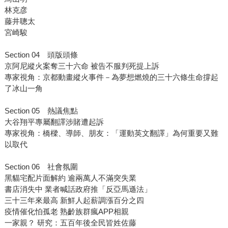
林克彦
藤井聰太
宮崎駿
Section 04 頭版頭條
京阿尼縱火案奪三十六命 被告不服判死提上訴
專家視角：京都動畫縱火事件－為夢想燃燒的三十六條生命撐起
了冰山一角
Section 05 熱議焦點
大谷翔平專屬翻譯涉賭遭起訴
專家視角：橋樑、導師、朋友：「運動英文翻譯」為何重要又難
以取代
Section 06 社會氛圍
黑貓宅配片面解約 逾兩萬人不滿突失業
書店消失中 業者喊話政府推「反亞馬遜法」
三十三年來最高 新鮮人起薪調漲百分之四
疫情催化怕孤老 熟齡族群瘋APP相親
一家親？ 研究：五百年後全民皆姓佐藤