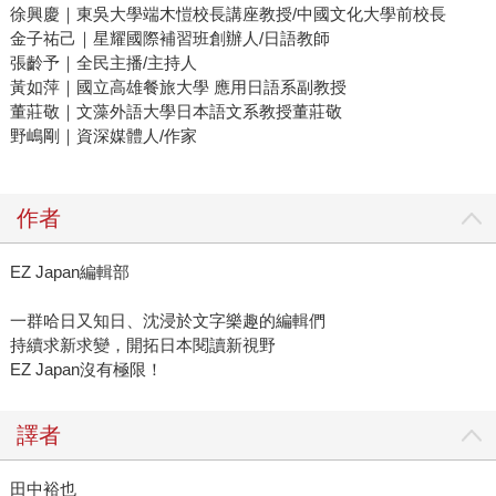
徐興慶｜東吳大學端木愷校長講座教授/中國文化大學前校長
金子祐己｜星耀國際補習班創辦人/日語教師
張齡予｜全民主播/主持人
黃如萍｜國立高雄餐旅大學 應用日語系副教授
董莊敬｜文藻外語大學日本語文系教授董莊敬
野嶋剛｜資深媒體人/作家
作者
EZ Japan編輯部
一群哈日又知日、沈浸於文字樂趣的編輯們
持續求新求變，開拓日本閱讀新視野
EZ Japan沒有極限！
譯者
田中裕也