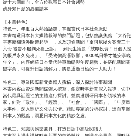
從十六個面向，全方位觀察日本社會趨勢
躋身知日派的必備讀本
【本書特色】
特色一、年度百大熱議話題，掌握當代日本社會脈動
本書精選日本各大媒體報導的熱門話題，包括熱議焦點 「大谷翔
平專屬翻譯涉賭遭起訴」，以及頭條新聞「京阿尼縱火案奪三十
六命 被告不服判死提上訴」，到民生議題「鼓勵投資！日個人投
資帳戶永久免稅」、「受物價高漲影響，4000萬日幣才能安享晚
年？」。內容網羅日本當代時事動態與年度趨勢，並搭配新聞關
鍵字彙，可提升日語讀解力，將是通過日檢的一大助力！
特色二、專業國際新聞媒體人撰稿，深入探討時事新聞
本書內容由資深新聞媒體人撰寫，鎖定時事新聞深入報導，切中
當代最具話題性的主體進行探討。並廣邀鑽研日本各領域的專
家，針對「政治」、「經濟」、「社會」、「國際」、「年度重
大事件」深入剖析文化與民情。藉助專家的分析探討，進而掌握
日本人的觀點，洞悉日本文化的精妙之處。
特色三、知識與娛樂兼具，打造日語中高級閱讀力
本書深入淺出講解時事新聞的前後脈絡，知識含金量高。同時涵