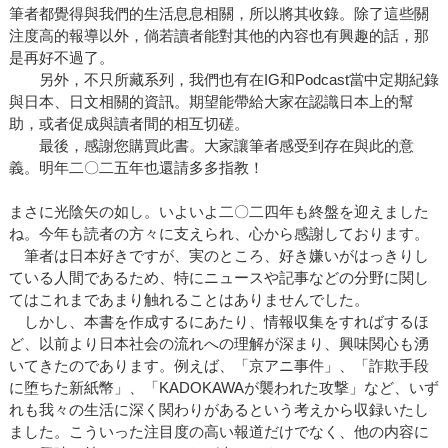
筆者都覺得與我們的生活息息相關，所以將其收錄。除了這些關
注度高的報導以外，倘若讀者能對其他的內容也有興趣的話，那
是再好不過了。
另外，不只所藏系列，我們也有在IG和Podcast當中定期紀錄
與日本、日文相關的資訊。期望能帶給大家在認識日本上的幫
助，或者促成與讀者間的相互切磋。
最後，感謝您購買此書。大家讓筆者感受到存在與此的意
義。明年二〇二五年也還請多多指教！
まさに光陰矢の如し。いよいよ二〇二四年も終盤を迎えました
ね。今年も読者の方々に支えられ、心から感謝しております。
筆者は日本好きですが、実のところ、好き嫌いがはっきりし
ている人間であるため、特にニュースや記事などの分野に関し
てはこれまであまり触れることはありませんでした。
しかし、本書を作成するにあたり、情報収集をすればするほ
ど、以前より日本社会の流れへの理解が深まり、興味関心も湧
いてきたのであります。例えば、「京アニ事件」、「詐欺手段
に堕ちた新紙幣」、「KADOKAWAが襲われた攻撃」など、いず
れも我々の生活に深く関わりがあるという考えから収録いたし
ました。こういった注目度の高い報道だけでなく、他の内容に