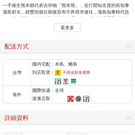
一手催生熊本縣代表吉祥物「熊本熊」，並打開知名度的前知事
蒲島郁夫，經歷四個任期後宣布不再尋求連任，蒲島知事時代告
終，熊本縣睽違十六年迎來新人角逐知事一職。這場選戰雖有四
名候選人，但實際上是兩強對抗：由四十九歲的熊本縣前副知事
看更多
木村敬，對上五十八歲的前熊本市長幸山政史。
木村有執政聯盟自民黨與公民黨的推薦，蒲島前知事也公開力挺
配送方式
這位自己在東京大學任教時的學生；幸山則有立憲民主黨等在野
四黨支持，可視為一場朝野之爭。這場選戰最終由木村敬獲選，
國內宅配：本島、離島
他將如何對應台積電進駐與後續相關建設與管理，在地人非常關
心。
到店取貨：
台灣
不限金額免運費
台積電新廠區約四點五個東京巨蛋這麼大，相關職員約一千七百
國際快遞：全球
人，所在的菊陽町人口僅約四點三萬，廠區最近的JR「原水站」
海外
還是個沒站務員的小車站。隨著廠區啟用，通勤時間突然湧現大
港澳店取：
量乘客，同時菊陽町及其周邊地區大眾運輸不發達，原有的塞車
問題也變得更嚴重。
詳細資料
其次，台積電開出大學畢業起薪廿八萬日圓（約台幣六點一萬
元）的誘人條件成功吸引人才，不過當地其他製造業卻陷入缺人