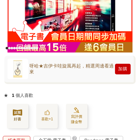
呀哈★吉伊卡哇旋風再起，精選周邊看過
加購
來
★
1
個人喜歡
寫評價
好書
喜歡+1
賺金幣
?