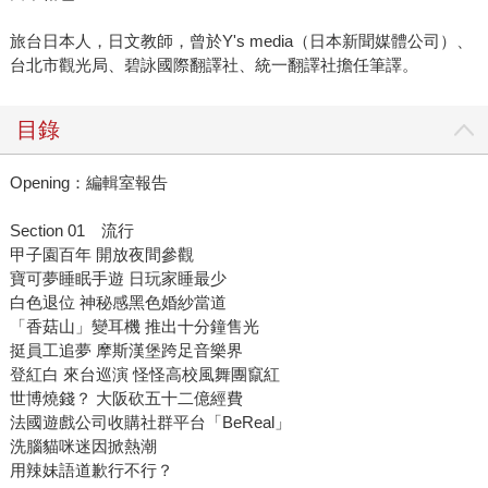
旅台日本人，日文教師，曾於Y's media（日本新聞媒體公司）、
台北市觀光局、碧詠國際翻譯社、統一翻譯社擔任筆譯。
目錄
Opening：編輯室報告
Section 01 流行
甲子園百年 開放夜間參觀
寶可夢睡眠手遊 日玩家睡最少
白色退位 神秘感黑色婚紗當道
「香菇山」變耳機 推出十分鐘售光
挺員工追夢 摩斯漢堡跨足音樂界
登紅白 來台巡演 怪怪高校風舞團竄紅
世博燒錢？ 大阪砍五十二億經費
法國遊戲公司收購社群平台「BeReal」
洗腦貓咪迷因掀熱潮
用辣妹語道歉行不行？