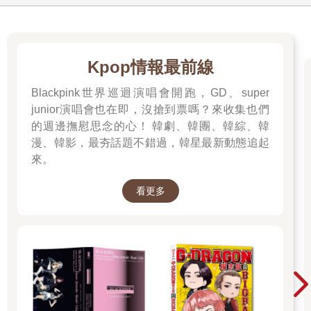
Kpop情報最前線
Blackpink世界巡迴演唱會開跑，GD、super
junior演唱會也在即，沒搶到票嗎？來收集也們
的週邊撫慰思念的心！ 韓劇、韓團、韓綜、韓
漫、韓影，最夯話題不錯過，韓星最新動態追起
來。
看更多