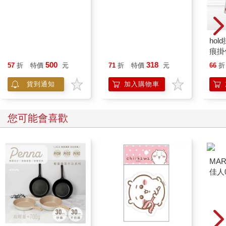
2026希望書包-書包組
hold掛/U型卡扣網籃透
ho
+文具組
明無痕掛勾-2入x4組
痕掛
500
318
57
折
特價
元
71
折
特價
元
66
折
貨到通知
加入購物車
您可能會喜歡