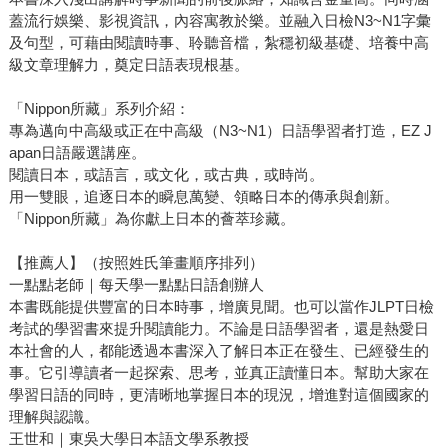
蓋流行娛樂、影視資訊，內容寓教於樂。並融入日檢N3~N1字彙
及句型，可藉由閱讀時事、聆聽音檔，紮穩初級基礎、培養中高
級文章理解力，奠定日語表現根基。
「Nippon所藏」系列介紹：
專為邁向中高級或正在中高級（N3~N1）日語學習者打造，EZ J
apan日語嚴選講座。
閱讀日本，或語言，或文化，或古典，或時尚。
用一雙眼，追逐日本的瞬息萬變、領略日本的傳承與創新。
「Nippon所藏」為你獻上日本的薈萃珍藏。
【推薦人】（按照姓氏筆畫順序排列）
一點點老師｜每天學一點點日語創辦人
本書既能提供豐富的日本時事，增廣見聞。也可以當作JLPT日檢
考試的學習書來提升閱讀能力。不論是日語學習者，還是熱愛日
本社會的人，都能透過本書深入了解日本正在發生、已經發生的
事。它引導讀者一起探索、思考，並真正讀懂日本。幫助大家在
學習日語的同時，更清晰地掌握日本的現況，增進對這個國家的
理解與認識。
王世和｜東吳大學日本語文學系教授