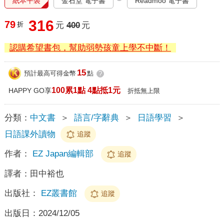
紙本平裝
金石堂 電子書
Readmoo 電子書
316
79
折
元
400
元
認購希望書包，幫助弱勢孩童上學不中斷！
15
預計最高可得金幣
點
?
100累1點 4點抵1元
HAPPY GO享
折抵無上限
分類：
中文書
＞
語言/字辭典
＞
日語學習
＞
日語課外讀物
追蹤
作者：
EZ Japan編輯部
追蹤
譯者：
田中裕也
出版社：
EZ叢書館
追蹤
出版日：
2024/12/05