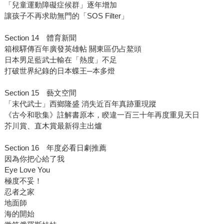
「兒童運動障礙症候群」逐年增加
讓孩子不再求助無門的「SOS Filter」
Section 14 體育新聞
箱根驛傳百年廣發英雄帖 關東區仍占鰲頭
日本男足藍武士輸在「熱度」不足
打破世界紀錄的日本蝶王─本多燈
Section 15 藝文空間
「末代武士」西鄉隆盛 消失近百年真跡重現蹤
《古今和歌集》註解書原本，睽違一百三十年再度重見天日
芥川賞、直木賞最新得主出爐
Section 16 年度必看日劇推薦
因為你把心給了我
Eye Love You
極度不妥！
忍者之家
地面師
海的開始