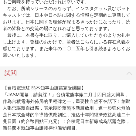
もご興味を持っていただければ幸いです。
なお、所蔵シリーズのみならず、インスタグラム及びポッド
キャストでは、日本や日本語に関する情報を定期的に更新して
おります。日本に関する理解が深まるきっかけになったり、読
者の皆様との交流の場になれればと思っております。
最後に、本書を手に取り、ご購入していただき心よりお礼申
し上げます。皆様のおかげで、筆者はこちらにいる存在意義を
感じております。また来年の二〇二五年も引き続きよろしくお
願いいたします。
試閱
【台積電進駐 熊本知事由誰當家受矚目】
「JASM開幕，請剪綵！」台積電熊本廠二月廿四日盛大開幕，
作為台積電海外佈局的里程碑之一，重要性自然不在話下！創辦
人張忠謀親自出席，表示期盼藉熊本新廠啟用，進一步強化無論
是日本或全球的半導體供應韌性，推估十年間經濟效益高達二十
兆日圓（約台幣四點三兆元）！台積電日本新廠成為話題之際，
新任熊本縣知事由誰接棒也備受矚目。