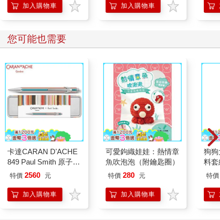
加入購物車
加入購物車
您可能也需要
卡達CARAN D'ACHE
可愛鉤織娃娃：熱情章
狗狗
849 Paul Smith 原子筆
魚吹泡泡（附鑰匙圈）
料套
ED.5 條紋銀
含全
2560
280
特價
元
特價
元
特價
加入購物車
加入購物車