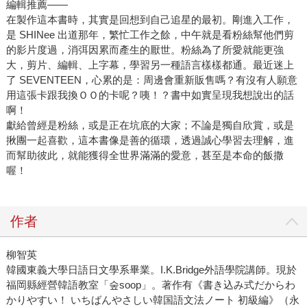
編輯推薦——
在製作這本書時，其實是回想到自己追星的最初。剛進入工作，
是 SHINee 出道那年，繁忙工作之餘，中午就是看粉絲幫他們剪
的影片度過，消弭因累而產生的厭世。粉絲為了所愛就能更強
大，剪片、編輯、上字幕，學習另一種語言樣樣都通。最近迷上
了 SEVENTEEN，心累的是：周邊會重新販售嗎？有沒有人願意
用這張卡跟我換ＯＯ的卡呢？咦！？書中如實呈現我想說出的話
啊！
獻給曾經是粉絲，或是正在坑底的大家；不論是獨自欣賞，或是
揪團一起喜歡，這本書像是善的循環，透過誠心學習去理解，進
而幫助彼此，就能獲得全世界滿滿的愛意，甚至是本命的飯撒
喔！
作者
柳智英
韓國東義大學日語日文學系畢業。I.K.Bridge外語學院講師。現於
福岡縣經營韓語教室「숲soop」。著作有《書き込み式だからわ
かりやすい！ いちばんやさしい韓国語文法ノート 初級編》（永