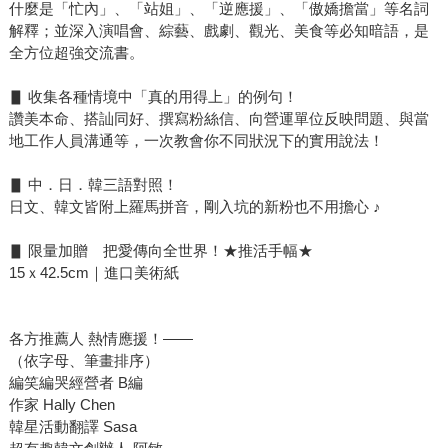
什麼是「忙內」、「站姐」、「逆應援」、「傲嬌擔當」等名詞
解釋；並深入演唱會、綜藝、戲劇、觀光、美食等必知暗語，是
全方位超強交流書。
▋ 收集各種情境中「真的用得上」的例句！
讚美本命、搭訕同好、撰寫粉絲信、向營運單位反映問題、與當
地工作人員溝通等，一次教會你不同狀況下的實用說法！
▋ 中．日．韓三語對照！
日文、韓文皆附上羅馬拼音，剛入坑的新粉也不用擔心 ♪
▋ 限量加贈 把愛傳向全世界！★推活手幅★
15ｘ42.5cm｜進口美術紙
各方推薦人 熱情應援！——
（依字母、筆畫排序）
編笑編哭經營者 B編
作家 Hally Chen
韓星活動翻譯 Sasa