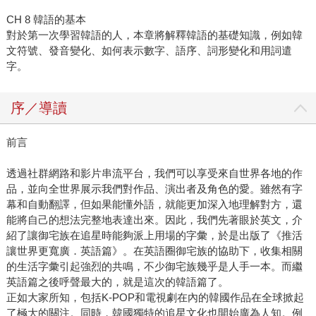
CH 8 韓語的基本
對於第一次學習韓語的人，本章將解釋韓語的基礎知識，例如韓
文符號、發音變化、如何表示數字、語序、詞形變化和用詞遣
字。
序／導讀
前言
透過社群網路和影片串流平台，我們可以享受來自世界各地的作
品，並向全世界展示我們對作品、演出者及角色的愛。雖然有字
幕和自動翻譯，但如果能懂外語，就能更加深入地理解對方，還
能將自己的想法完整地表達出來。因此，我們先著眼於英文，介
紹了讓御宅族在追星時能夠派上用場的字彙，於是出版了《推活
讓世界更寬廣．英語篇》。在英語圈御宅族的協助下，收集相關
的生活字彙引起強烈的共鳴，不少御宅族幾乎是人手一本。而繼
英語篇之後呼聲最大的，就是這次的韓語篇了。
正如大家所知，包括K-POP和電視劇在內的韓國作品在全球掀起
了極大的關注。同時，韓國獨特的追星文化也開始廣為人知。例