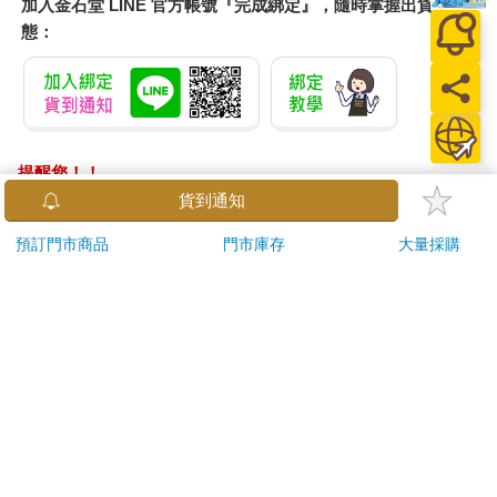
加入金石堂 LINE 官方帳號『完成綁定』，隨時掌握出貨動
態：
提醒您！！
金石堂及銀行均不會請您操作ATM! 如接獲電話要求您前往
貨到通知
ATM提款機，請不要聽從指示，以免受騙上當！
預訂門市商品
門市庫存
大量採購
退換貨須知：
**提醒您，鑑賞期不等於試用期，退回商品須為全新狀態**
依據「消費者保護法」第19條及行政院消費者保護處公告之
「通訊交易解除權合理例外情事適用準則」，以下商品購買
後，除商品本身有瑕疵外，將不提供7天的猶豫期：
易於腐敗、保存期限較短或解約時即將逾期。（如：生
鮮食品）
依消費者要求所為之客製化給付。（客製化商品）
報紙、期刊或雜誌。（含MOOK、外文雜誌）