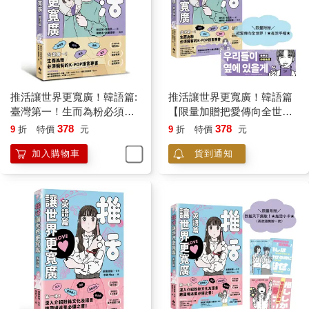
推活讓世界更寬廣！韓語篇:
推活讓世界更寬廣！韓語篇
臺灣第一！生而為粉必須擁
【限量加贈把愛傳向全世
有的K-POP語言專書
界！★推活手幅★】:臺灣第
378
378
9
折
特價
元
9
折
特價
元
一！生而為粉必須擁有的K-
加入購物車
貨到通知
POP語言專書