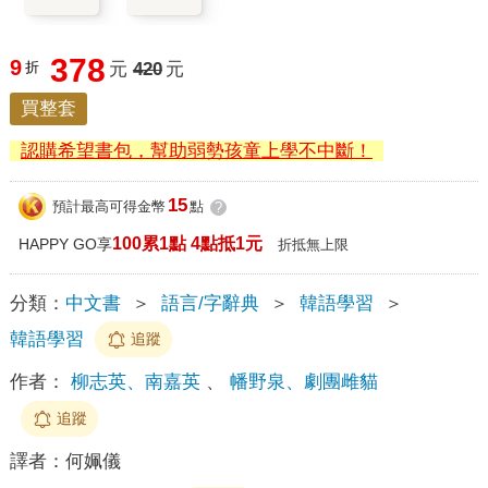
378
9
折
元
420
元
買整套
認購希望書包，幫助弱勢孩童上學不中斷！
15
預計最高可得金幣
點
?
100累1點 4點抵1元
HAPPY GO享
折抵無上限
分類：
中文書
＞
語言/字辭典
＞
韓語學習
＞
韓語學習
追蹤
作者：
柳志英、南嘉英
、
幡野泉、劇團雌貓
追蹤
譯者：
何姵儀