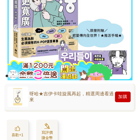
呀哈★吉伊卡哇旋風再起，精選周邊看過
加購
來
寫評價
喜歡+1
賺金幣