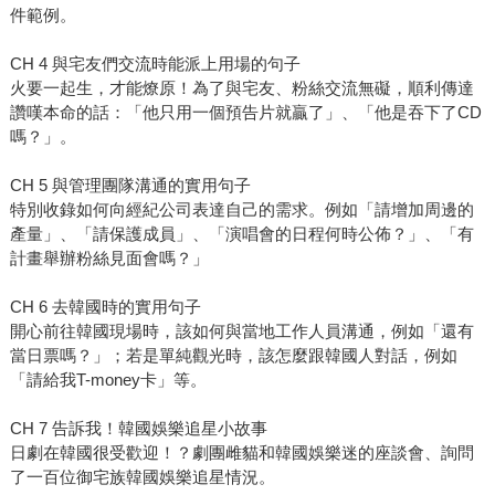
件範例。
CH 4 與宅友們交流時能派上用場的句子
火要一起生，才能燎原！為了與宅友、粉絲交流無礙，順利傳達
讚嘆本命的話：「他只用一個預告片就贏了」、「他是吞下了CD
嗎？」。
CH 5 與管理團隊溝通的實用句子
特別收錄如何向經紀公司表達自己的需求。例如「請增加周邊的
產量」、「請保護成員」、「演唱會的日程何時公佈？」、「有
計畫舉辦粉絲見面會嗎？」
CH 6 去韓國時的實用句子
開心前往韓國現場時，該如何與當地工作人員溝通，例如「還有
當日票嗎？」；若是單純觀光時，該怎麼跟韓國人對話，例如
「請給我T-money卡」等。
CH 7 告訴我！韓國娛樂追星小故事
日劇在韓國很受歡迎！？劇團雌貓和韓國娛樂迷的座談會、詢問
了一百位御宅族韓國娛樂追星情況。