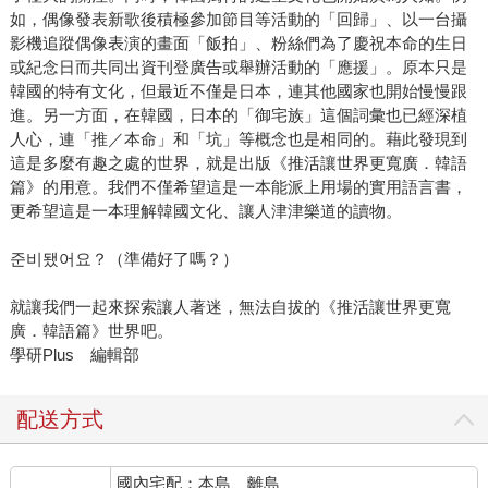
如，偶像發表新歌後積極參加節目等活動的「回歸」、以一台攝
影機追蹤偶像表演的畫面「飯拍」、粉絲們為了慶祝本命的生日
或紀念日而共同出資刊登廣告或舉辦活動的「應援」。原本只是
韓國的特有文化，但最近不僅是日本，連其他國家也開始慢慢跟
進。另一方面，在韓國，日本的「御宅族」這個詞彙也已經深植
人心，連「推／本命」和「坑」等概念也是相同的。藉此發現到
這是多麼有趣之處的世界，就是出版《推活讓世界更寬廣．韓語
篇》的用意。我們不僅希望這是一本能派上用場的實用語言書，
更希望這是一本理解韓國文化、讓人津津樂道的讀物。
준비됐어요？（準備好了嗎？）
就讓我們一起來探索讓人著迷，無法自拔的《推活讓世界更寬
廣．韓語篇》世界吧。
學研Plus 編輯部
配送方式
國內宅配：本島、離島