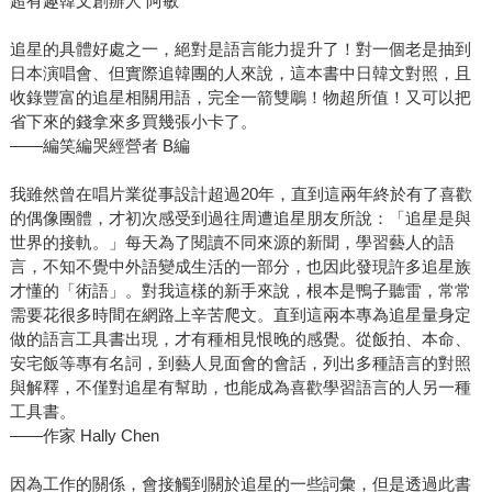
超有趣韓文創辦人 阿敏
追星的具體好處之一，絕對是語言能力提升了！對一個老是抽到
日本演唱會、但實際追韓團的人來說，這本書中日韓文對照，且
收錄豐富的追星相關用語，完全一箭雙鵰！物超所值！又可以把
省下來的錢拿來多買幾張小卡了。
——編笑編哭經營者 B編
我雖然曾在唱片業從事設計超過20年，直到這兩年終於有了喜歡
的偶像團體，才初次感受到過往周遭追星朋友所說：「追星是與
世界的接軌。」每天為了閱讀不同來源的新聞，學習藝人的語
言，不知不覺中外語變成生活的一部分，也因此發現許多追星族
才懂的「術語」。對我這樣的新手來說，根本是鴨子聽雷，常常
需要花很多時間在網路上辛苦爬文。直到這兩本專為追星量身定
做的語言工具書出現，才有種相見恨晚的感覺。從飯拍、本命、
安宅飯等專有名詞，到藝人見面會的會話，列出多種語言的對照
與解釋，不僅對追星有幫助，也能成為喜歡學習語言的人另一種
工具書。
——作家 Hally Chen
因為工作的關係，會接觸到關於追星的一些詞彙，但是透過此書