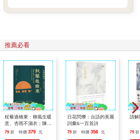
推薦必看
杖藜過橋東：柳風生暖
日花閃爍：台語的美麗
請解
意、杏雨不濕衣；陳亮
詞彙&一百首詩
恭談以心轉境的適齡漫
379
356
79
折
特價
元
79
折
特價
元
79
折
想