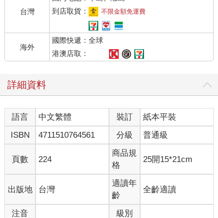
到店取貨：
台灣
不限金額免運費
國際快遞：全球
海外
港澳店取：
詳細資料
語言
中文繁體
裝訂
紙本平裝
ISBN
4711510764561
分級
普通級
商品規
頁數
224
25開15*21cm
格
適讀年
出版地
台灣
全齡適讀
齡
注音
級別