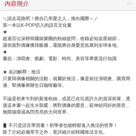
內容簡介
＼請走花路吧！將自己所愛之人，推向國際～／
第一本以K-POP切入的語言文化書
★
超過百位深耕韓國娛樂圈的粉絲提問，收錄必知追星細節，
讓你面對偶像獲得飯撒，還能將自身愛意拓展到全球各地。
★
囊括：演唱會、戲劇、電影、時尚、美容等專業流行知識
★ 名詞解釋：推活
只要與偶像相關的活動，就屬於推活，像是前往演唱會、購買周
邊、幫偶像舉辦生日咖啡廳等。
不論是初來乍到的新進粉絲，或是已在坑底許久的資深前輩，透
過這本書一起生火取暖，將對偶像的愛意，延伸給同好的善意，
無限循環成為閃亮亮的大同世界。
▋ 不只是語言學習書！初學者也能輕鬆進入推活的世界！
除了介紹必備單字之外，更詳細介紹韓國推活文化。