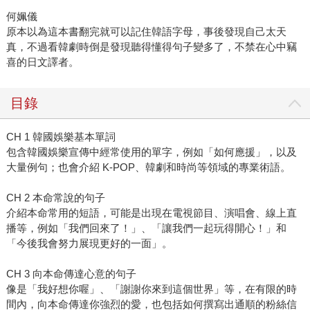
何姵儀
原本以為這本書翻完就可以記住韓語字母，事後發現自己太天
真，不過看韓劇時倒是發現聽得懂得句子變多了，不禁在心中竊
喜的日文譯者。
目錄
CH 1 韓國娛樂基本單詞
包含韓國娛樂宣傳中經常使用的單字，例如「如何應援」，以及
大量例句；也會介紹 K-POP、韓劇和時尚等領域的專業術語。
CH 2 本命常說的句子
介紹本命常用的短語，可能是出現在電視節目、演唱會、線上直
播等，例如「我們回來了！」、「讓我們一起玩得開心！」和
「今後我會努力展現更好的一面」。
CH 3 向本命傳達心意的句子
像是「我好想你喔」、「謝謝你來到這個世界」等，在有限的時
間內，向本命傳達你強烈的愛，也包括如何撰寫出通順的粉絲信