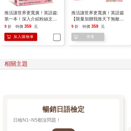
推活讓世界更寬廣！英語篇:
推活讓世界更寬廣！英語篇
第一本！深入介紹粉絲文化
【限量加贈我推天下無敵！
及語言，跨國境追星必備之
★推活小卡★】:第一本！深
359
359
9
折
特價
元
9
折
特價
元
書！
入介紹粉絲文化及語言，跨
加入購物車
停售
國境追星必備之書！
相關主題
暢銷日語檢定
日檢N1~N5都沒問題！