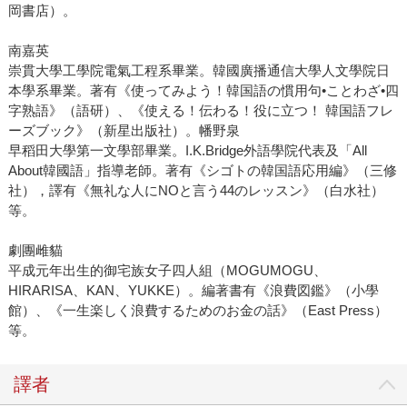
岡書店）。
南嘉英
崇貫大學工學院電氣工程系畢業。韓國廣播通信大學人文學院日
本學系畢業。著有《使ってみよう！韓国語の慣用句•ことわざ•四
字熟語》（語研）、《使える！伝わる！役に立つ！ 韓国語フレ
ーズブック》（新星出版社）。
幡野泉
早稻田大學第一文學部畢業。I.K.Bridge外語學院代表及「All
About韓國語」指導老師。著有《シゴトの韓国語応用編》（三修
社），譯有《無礼な人にNOと言う44のレッスン》（白水社）
等。
劇團雌貓
平成元年出生的御宅族女子四人組（MOGUMOGU、
HIRARISA、KAN、YUKKE）。編著書有《浪費図鑑》（小學
館）、《一生楽しく浪費するためのお金の話》（East Press）
等。
譯者