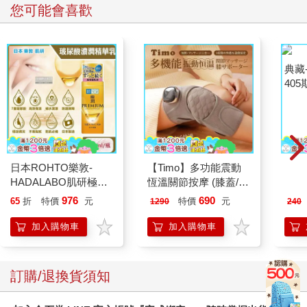
您可能會喜歡
日本ROHTO樂敦-
【Timo】多功能震動
典藏
HADALABO肌研極潤
恆溫關節按摩 (膝蓋/
405
金緻7重玻尿酸高效保
肩/手肘通用) 無線充電
976
690
65
折
特價
元
特價
元
1290
240
濕潤澤特濃精華乳液
加熱護膝 智能震動護
140ml/金瓶(Premium
膝熱敷 【單入組】
加入購物車
加入購物車
臉部肌膚護理乳霜,素
顏保養乾肌水凝乳)
訂購/退換貨須知