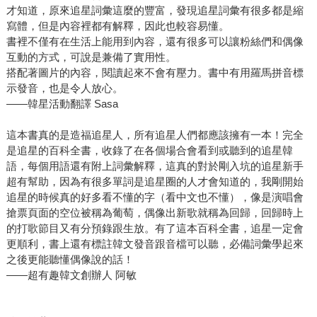
才知道，原來追星詞彙這麼的豐富，發現追星詞彙有很多都是縮
寫體，但是內容裡都有解釋，因此也較容易懂。
書裡不僅有在生活上能用到內容，還有很多可以讓粉絲們和偶像
互動的方式，可說是兼備了實用性。
搭配著圖片的內容，閱讀起來不會有壓力。書中有用羅馬拼音標
示發音，也是令人放心。
——韓星活動翻譯 Sasa
這本書真的是造福追星人，所有追星人們都應該擁有一本！完全
是追星的百科全書，收錄了在各個場合會看到或聽到的追星韓
語，每個用語還有附上詞彙解釋，這真的對於剛入坑的追星新手
超有幫助，因為有很多單詞是追星圈的人才會知道的，我剛開始
追星的時候真的好多看不懂的字（看中文也不懂），像是演唱會
搶票頁面的空位被稱為葡萄，偶像出新歌就稱為回歸，回歸時上
的打歌節目又有分預錄跟生放。有了這本百科全書，追星一定會
更順利，書上還有標註韓文發音跟音檔可以聽，必備詞彙學起來
之後更能聽懂偶像說的話！
——超有趣韓文創辦人 阿敏