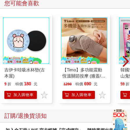
您可能會喜歡
吉伊卡哇吸水杯墊(古
【Timo】多功能震動
韓國S
本屋)
恆溫關節按摩 (膝蓋/
山鬼
肩/手肘通用) 無線充電
450
180
690
9
折
特價
元
特價
元
59
折
1290
加熱護膝 智能震動護
膝熱敷 【單入組】
加入購物車
加入購物車
訂購/退換貨須知