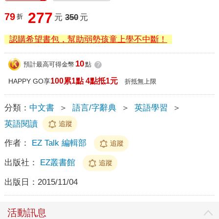
277
79
折
元
350
元
認購希望書包，幫助弱勢孩童上學不中斷！
10
預計最高可得金幣
點
?
100累1點 4點抵1元
HAPPY GO享
折抵無上限
分類：
中文書
＞
語言/字辭典
＞
英語學習
＞
英語閱讀
追蹤
作者：
EZ Talk 編輯部
追蹤
出版社：
EZ叢書館
追蹤
出版日：
2015/11/04
活動訊息