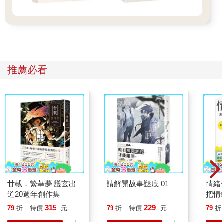
推薦必看
廿載．繁華夢 護玄出
請解開故事謎底 01
情緒
道20週年創作集
把情
誰都
315
229
79
折
特價
元
79
折
特價
元
79
折