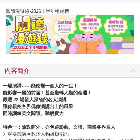
閱讀漫遊錄-2026上半年暢銷榜
內容簡介
一場演講⋯⋯能改變一個人的一生！
能影響一國的前途！甚至翻轉人類的命運！
嚴選 22 場發人深省的名人演講
讓你親炙各界偶像演講台上的風采
同時訓練英文閱讀、聽解實力
特色一：除政商外，亦包羅影藝、文壇、商業各界名人
》重要演講 ≠ 政治人物雄辯滔滔