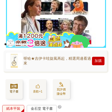
呀哈★吉伊卡哇旋風再起，精選周邊看過
加購
來
寫評價
電子書
喜歡+1
賺金幣
?
紙本平裝
金石堂 電子書