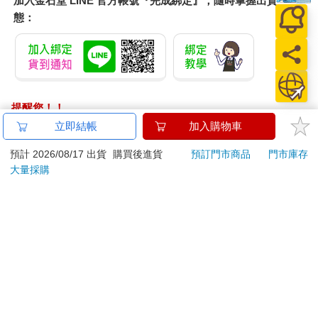
加入金石堂 LINE 官方帳號『完成綁定』，隨時掌握出貨動
態：
提醒您！！
金石堂及銀行均不會請您操作ATM! 如接獲電話要求您前往
立即結帳
加入購物車
ATM提款機，請不要聽從指示，以免受騙上當！
預計 2026/08/17 出貨
購買後進貨
預訂門市商品
門市庫存
退換貨須知：
大量採購
**提醒您，鑑賞期不等於試用期，退回商品須為全新狀態**
依據「消費者保護法」第19條及行政院消費者保護處公告之
「通訊交易解除權合理例外情事適用準則」，以下商品購買
後，除商品本身有瑕疵外，將不提供7天的猶豫期：
易於腐敗、保存期限較短或解約時即將逾期。（如：生
鮮食品）
依消費者要求所為之客製化給付。（客製化商品）
報紙、期刊或雜誌。（含MOOK、外文雜誌）