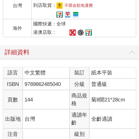
到店取貨：
台灣
不限金額免運費
國際快遞：全球
海外
港澳店取：
詳細資料
語言
中文繁體
裝訂
紙本平裝
ISBN
9789862485040
分級
普通級
商品規
頁數
144
菊8開21*28cm
格
適讀年
出版地
台灣
全齡適讀
齡
注音
級別