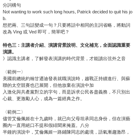
分詞構句
Not wanting to work such long hours, Patrick decided to quit his jo
b.
想把兩、三句話變成一句？只要將話中相同的主詞省略，將動詞
改為 Ving 或 Ved 即可，簡單吧？
特色三：主講者介紹、演講背景說明、文化補充，全面認識重要
演講。
》認識主講者，了解發表演講的時代背景，才能讀出弦外之音
〈範例一〉
美國前總統約翰甘迺迪發表就職演說時，越戰正持續進行、與蘇
聯的太空競賽也已展開，但他放棄在演說中加
入激化與共產黨對立的字句，而是訴求公民各盡義務，不只別出
心裁、更激勵人心，成為一篇經典之作。
〈範例二〉
儘管艾倫佩姬在十九歲時，就已向父母坦承同志身份，但在演藝
圈內一直用絕口不提和假緋聞來掩蓋。八分
半鐘的演說中，艾倫佩姬一路鋪陳同志的處境，語氣漸趨激昂，