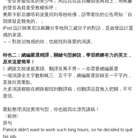
「全世界最知名的青少年」馬拉拉在諾貝爾頒獎典禮上，用稚嫩
的聲音為貧童受教權疾呼；
奧斯卡影后娜塔莉波曼回到母校哈佛，語帶羞怯的公告周知「自
我懷疑是難免的」；
iPod 設計師東尼法戴爾分享他與三歲兒子的對話，是啟發設計靈
感的泉源。
～～對政治無感的你，也能找到喜愛的演講。
特色二：總編嚴選精譯，關鍵句型解說，學習鏗鏘有力的英文，
原來這麼簡單！
》網路文稿連篇累牘、翻譯良莠不齊～～你需要總編嚴選
一場演講全文字數動輒三、五千字，總編嚴選節錄至一千字內，
直接欣賞重點。
大多演講都能在網路都找到翻譯稿，但翻譯品質無人把關，不可
盡信。
重點整理演說實用句型，你也能寫出漂亮講稿！
〈範例〉
原句
Patrick didn’t want to work such long hours, so he decided to quit
his job.