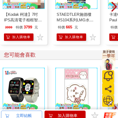
【Kodak 柯達】7吋
STAEDTLER施德樓
卡達C
IPS高清電子相框智能
MS104系列LMG水性
Paul
電子雲數位相框 RCF-
色鉛筆/ 12色
鉛筆
3799
665
特價
元
特價
元
特價
3999
702W
加入購物車
加入購物車
您可能會喜歡
Ergotech人因 SW216
吉伊卡哇 造型貼紙-粉
吉伊
立即結帳
加入購物車