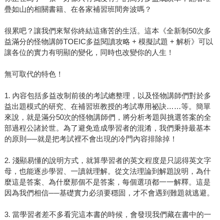
疊如山的相關書籍、在各家補習班間奔波嗎？
很累吧？讓我們來幫你終結這痛苦的生活。這本《全新制50次多
益滿分的怪物講師TOEIC多益閱讀攻略 + 模擬試題 + 解析》可以
讓各位的實力有明顯的變化，同時也改變你的人生！
無可取代的特色！
1. 內容包括多益改制前後的考試總整理，以及怪物講師們對於多
益出題模式的研究、在補習班教授的考試專用祕訣……等。簡單
來說，就是滿分50次的怪物講師們，將分析考題與挑選答案的全
部過程公諸於世。為了避免造成學習者的混淆，我們秉持最基本
的原則──就是把考試裡不會出現的冷門內容排除掉！
2. 淺顯易懂的說明方式，就算學習者的英文程度是只認得英文字
母，也能逐步學習、一讀就理解。從文法理論到解題說明，為什
麼這是答案、為什麼那個不是答案，每個選項都一一解釋。這是
因為我們相信──基礎實力必須要穩固，才不會遇到難題就逃避。
3. 當學習者差不多看完這本書的時候，會發現我們藏在書中的一