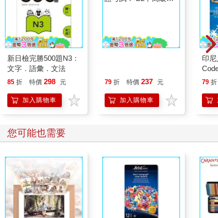
閔恩慶，28歲，中央大學，醫科專門研究所
分類清楚，馬上可以找到想要的部分！
新日檢完勝500題N3：
臺灣閩南語語言能力認
印尼
和其他的多益書籍比起來，我最滿意這本書的地方是Part 5單句填
文字．語彙．文法
證考試： B2中高級試
Co
空和Part 6短文填空的地方，讓我能很快找到解答。練習實戰習題
題彙編
298
237
85
折
特價
元
79
折
特價
元
79
折
時，遇到不懂的地方或是忘記文法時，可以像查字典般可以快速
地翻到要找的資料。
加入購物車
加入購物車
金煥錫，38歲，上班族
您可能也需要