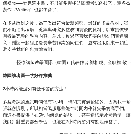
個禮物──看完這本書，不只能掌握多益閱讀考試的技巧，連多益
寫作（Writing）也都學會了。
在多益改制之後，為了做出符合最新趨勢、最好的多益教材，我
們不斷進出考場，蒐集與研究多益改制前後的資料，以求提供學
習者最完整的學習內容。為此，透過序言我們要向朋友們表達謝
意：謝謝一起經過漫長辛苦作業的同仁們，還有出版以來一如往
常支持我們的忠實讀者們。
怪物講師教學團隊（韓國）代表作者 鄭相虎、金映權 敬上
韓國讀者團一致好評推薦
2小時內能游刃有餘作答的方法！
多益考試的應試時間僅有2小時，時間其實滿緊繃的。因為我一緊
張就會慌亂，所以相當佩服那些能在時間內作答完畢的高手們。
而這本書提供「在5秒內解題的祕訣」，甚至還標示常考題型，讓
我能針對重要部分學習，也能在2小時內游刃有餘地作答了。