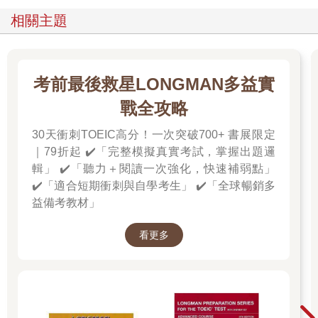
申瑟姬，28歲，首爾牙山病院，護士
相關主題
這不只是書而已，可說是老師了吧！
努力準備多益考試時，最煩惱的問題就是「拼命背下來的理論，
考前最後救星LONGMAN多益實
要怎麼活用在題目中？」如果因為看不懂而無法解答，是自己能
戰全攻略
力不足；但明明知道卻答不出來的話，更是令人感到懊惱！這本
書呈現出怪物講師們實際破解多益考題的過程，方便讀者可直接
30天衝刺TOEIC高分！一次突破700+ 書展限定
演練。鄭相虎和金映權老師，是連實戰習題的解答都仔細說明的
｜79折起 ✔️「完整模擬真實考試，掌握出題邏
又親切又聰明的怪物講師。
輯」 ✔️「聽力＋閱讀一次強化，快速補弱點」
權圭莉，23歲，龍仁大學，食品營養系
✔️「適合短期衝刺與自學考生」 ✔️「全球暢銷多
益備考教材」
怪物講師果然是解答怪物！我太喜歡了！
看更多
一個人自己埋頭準備多益又累又毫無動力，讓人容易中途放棄。
而這本《50次多益滿分的怪物講師全新制TOEIC多益閱讀攻略 +
模擬試題 + 解析》是自學者的最佳工具書。一般市面上的多益書
籍，不是沒有附題目的解析，就是解析過於冗長無重點。但本書
開門見山切入重點，詳細說明成為解答的原因，可說是引領著考