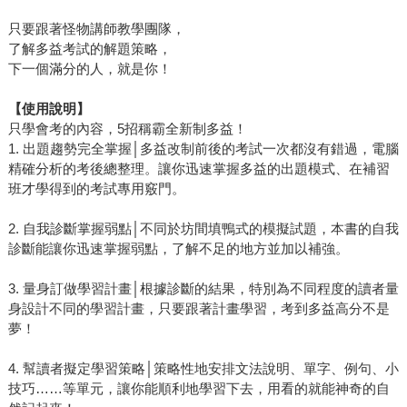
只要跟著怪物講師教學團隊，
了解多益考試的解題策略，
下一個滿分的人，就是你！
【使用說明】
只學會考的內容，5招稱霸全新制多益！
1. 出題趨勢完全掌握│多益改制前後的考試一次都沒有錯過，電腦
精確分析的考後總整理。讓你迅速掌握多益的出題模式、在補習
班才學得到的考試專用竅門。
2. 自我診斷掌握弱點│不同於坊間填鴨式的模擬試題，本書的自我
診斷能讓你迅速掌握弱點，了解不足的地方並加以補強。
3. 量身訂做學習計畫│根據診斷的結果，特別為不同程度的讀者量
身設計不同的學習計畫，只要跟著計畫學習，考到多益高分不是
夢！
4. 幫讀者擬定學習策略│策略性地安排文法說明、單字、例句、小
技巧……等單元，讓你能順利地學習下去，用看的就能神奇的自