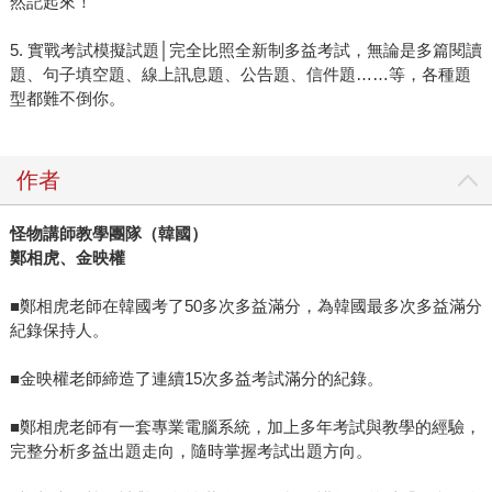
然記起來！
5. 實戰考試模擬試題│完全比照全新制多益考試，無論是多篇閱讀
題、句子填空題、線上訊息題、公告題、信件題……等，各種題
型都難不倒你。
作者
怪物講師教學團隊（韓國）
鄭相虎、金映權
■鄭相虎老師在韓國考了50多次多益滿分，為韓國最多次多益滿分
紀錄保持人。
■金映權老師締造了連續15次多益考試滿分的紀錄。
■鄭相虎老師有一套專業電腦系統，加上多年考試與教學的經驗，
完整分析多益出題走向，隨時掌握考試出題方向。