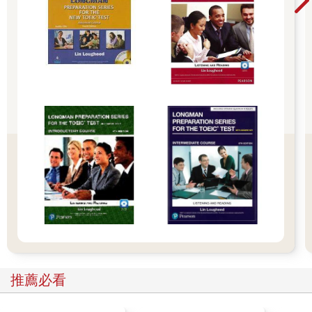
生往目標分數前進的重要後盾。
李孝真，26歲，又石大學，教育學系
補習班老師都不教的Part 7攻略法！
我最想要學的就是Part 7文章理解題的攻略法。因為考試時，Part
7會需要花最多時間做答，但分數卻是最不理想的。看到這本書
時，真是令人眼睛一亮！讓我發現答題時的盲點。在補習班裡從
來沒有老師提示過解題順序與重點的祕訣。現在，我心中不禁偷
偷期待下次的考試到來。
安治勳，28歲，仁荷大學，建築研究所
明快、確實、基礎穩固，最佳應考攻略！
準備多益考試時，多做題目固然很重要，但累積「正確地分析題
目的基礎實力」也很重要，面對題目時才能不慌張並提高分數。
推薦必看
現在你手上拿的這本書，就是可以替各位鞏固基礎的優良工具
書。明快的解說、不枯燥的架構、怪物講師的解題祕訣，只要擁