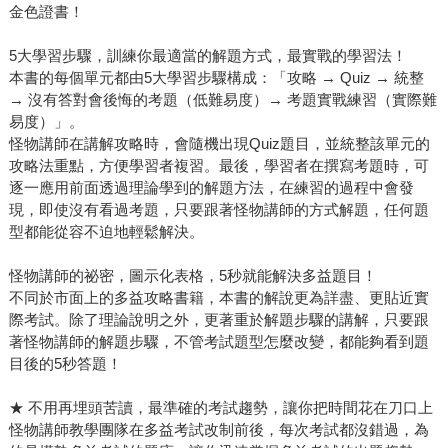
金色證書！
5大學習步驟，訓練你最適當的解題方式，最實戰的學習法！
本書的每個單元都由5大學習步驟構成：「攻略 → Quiz → 統整
→ 沒有答對會後悔的考題（低難易度）→ 考題實戰練習（實際難
易度）」。
怪物講師在講解攻略時，會隨機出現Quiz題目，並統整該單元的
攻略法重點，方便學習者複習。最後，學習者在撰寫考題時，可
逐一應用前面透過理論學到的解題方法，在練習的過程中會發
現，即使沒有看過考題，只要跟著怪物講師的方式解題，任何題
型都能從容不迫地輕鬆解決。
怪物講師的祕密，圖示化表格，5秒就能解決多益題目！
不同於市面上的多益攻略書籍，本書的解說更為詳盡、更貼近實
際考試。除了理論說明之外，更著重於解題步驟的講解，只要跟
著怪物講師的解題步驟，不管考試題型怎麼改變，都能夠看到題
目後的5秒答題！
★ 不用再埋頭苦讀，最準確的考試趨勢，讓你把時間花在刀口上
怪物講師教學團隊在多益考試改制前後，每次考試都沒錯過，為