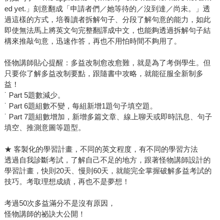
ed yet.」刻意翻成「申請者們／她等待的／沒到達／尚未。」透
過這樣的方式，培養讀者拆解句子、分段了解句意的能力，如此
即使無法馬上將英文句完整翻譯成中文，也能夠透過拆解句子結
構來推敲句意，迅速作答，再也不用怕時間不夠用了。
怪物講師貼心提醒：多益改制愈改愈難，就是為了考倒學生。但
只要你了解多益改制要點，跟隨書中攻略，就能征服全新制多
益！
˙ Part 5題數減少。
˙ Part 6題組數不變，每組新增1題句子填空題。
˙ Part 7題組數增加，新增多篇文章、線上聊天或即時訊息、句子
填空、推測意圖等題型。
★ 客製化的學習計畫，不同的英文程度，有不同的學習方法
透過自我診斷考試，了解自己不足的地方，跟著怪物講師設計的
學習計畫，快則20天、慢則60天，就能完全掌握破解多益考試的
技巧。考取理想成績，再也不是夢想！
考過50次多益滿分不是沒有原因，
怪物講師的祕訣大公開！