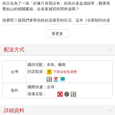
你正在為了一張「好像只有我沒有」的高分多益成績單，翻著堆
疊如山的相關書籍、在各家補習班間奔波嗎？
很累吧？讓我們來幫你終結這痛苦的生活。這本《全新制50次多
益滿分的怪物講師TOEIC多益閱讀攻略 + 模擬試題 + 解析》可以
讓各位的實力有明顯的變化，同時也改變你的人生！
看更多
無可取代的特色！
配送方式
1. 內容包括多益改制前後的考試總整理，以及怪物講師們對於多
益出題模式的研究、在補習班教授的考試專用祕訣……等。簡單
國內宅配：本島、離島
來說，就是滿分50次的怪物講師們，將分析考題與挑選答案的全
部過程公諸於世。為了避免造成學習者的混淆，我們秉持最基本
到店取貨：
台灣
不限金額免運費
的原則──就是把考試裡不會出現的冷門內容排除掉！
國際快遞：全球
2. 淺顯易懂的說明方式，就算學習者的英文程度是只認得英文字
海外
母，也能逐步學習、一讀就理解。從文法理論到解題說明，為什
港澳店取：
麼這是答案、為什麼那個不是答案，每個選項都一一解釋。這是
因為我們相信──基礎實力必須要穩固，才不會遇到難題就逃避。
詳細資料