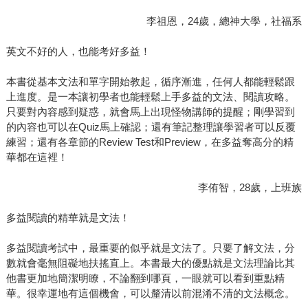
李祖恩，24歲，總神大學，社福系
英文不好的人，也能考好多益！
本書從基本文法和單字開始教起，循序漸進，任何人都能輕鬆跟
上進度。是一本讓初學者也能輕鬆上手多益的文法、閱讀攻略。
只要對內容感到疑惑，就會馬上出現怪物講師的提醒；剛學習到
的內容也可以在Quiz馬上確認；還有筆記整理讓學習者可以反覆
練習；還有各章節的Review Test和Preview，在多益奪高分的精
華都在這裡！
李侑智，28歲，上班族
多益閱讀的精華就是文法！
多益閱讀考試中，最重要的似乎就是文法了。只要了解文法，分
數就會毫無阻礙地扶搖直上。本書最大的優點就是文法理論比其
他書更加地簡潔明瞭，不論翻到哪頁，一眼就可以看到重點精
華。很幸運地有這個機會，可以釐清以前混淆不清的文法概念。