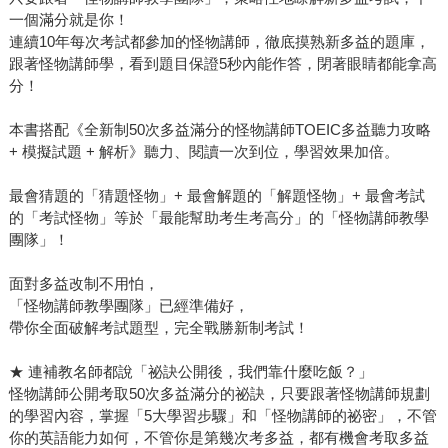
一個滿分就是你！
連續10年每次考試都參加的怪物講師，徹底摸熟新多益的題庫，
跟著怪物講師學，看到題目保證5秒內能作答，閉著眼睛都能拿高
分！
本書搭配《全新制50次多益滿分的怪物講師TOEIC多益聽力攻略
+ 模擬試題 + 解析》聽力、閱讀一次到位，學習效果加倍。
最會猜題的「猜題怪物」+ 最會解題的「解題怪物」+ 最會考試
的「考試怪物」等於「最能幫助考生考高分」的「怪物講師教學
團隊」！
面對多益改制不用怕，
「怪物講師教學團隊」已經準備好，
帶你全面破解考試題型，完全戰勝新制考試！
★ 連補教名師都說「祕訣公開後，我們靠什麼吃飯？」
怪物講師公開考取50次多益滿分的祕訣，只要跟著怪物講師規劃
的學習內容，掌握「5大學習步驟」和「怪物講師的祕密」，不管
你的英語能力如何，不管你是第幾次考多益，都有機會考取多益