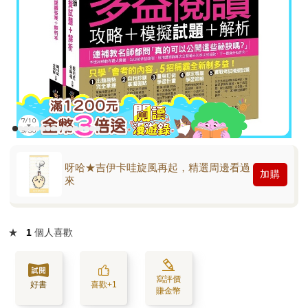
呀哈★吉伊卡哇旋風再起，精選周邊看過
加購
來
★
1
個人喜歡
寫評價
好書
喜歡+1
賺金幣