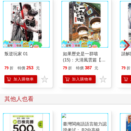
有這本書就能一手掌握多益考試祕訣。
李祖恩，24歲，總神大學，社福系
英文不好的人，也能考好多益！
本書從基本文法和單字開始教起，循序漸進，任何人都能輕鬆跟
上進度。是一本讓初學者也能輕鬆上手多益的文法、閱讀攻略。
只要對內容感到疑惑，就會馬上出現怪物講師的提醒；剛學習到
叛逆玩家 01
如果歷史是一群喵
請解
的內容也可以在Quiz馬上確認；還有筆記整理讓學習者可以反覆
(15)：大清風雲篇【萌
練習；還有各章節的Review Test和Preview，在多益奪高分的精
貓漫畫學歷史】
253
387
79
折
特價
元
79
折
特價
元
79
折
華都在這裡！
加入購物車
加入購物車
李侑智，28歲，上班族
多益閱讀的精華就是文法！
其他人也看
多益閱讀考試中，最重要的似乎就是文法了。只要了解文法，分
數就會毫無阻礙地扶搖直上。本書最大的優點就是文法理論比其
他書更加地簡潔明瞭，不論翻到哪頁，一眼就可以看到重點精
華。很幸運地有這個機會，可以釐清以前混淆不清的文法概念。