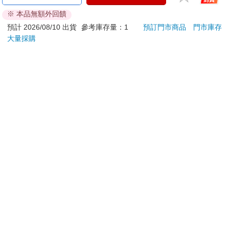
2.01吋衡動智慧腕錶
黃
※ 本品無額外回饋
890
67
特價
元
96
折
特價
元
95
折
1590
預計 2026/08/10 出貨
參考庫存量：1
預訂門市商品
門市庫存
大量採購
加入購物車
加入購物車
訂購/退換貨須知
加入金石堂 LINE 官方帳號『完成綁定』，隨時掌握出貨動
態：
提醒您！！
金石堂及銀行均不會請您操作ATM! 如接獲電話要求您前往
ATM提款機，請不要聽從指示，以免受騙上當！
退換貨須知：