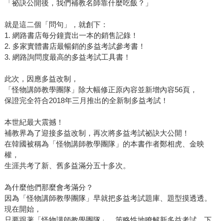
「祕訣公開後，我們補教名師靠什麼吃飯？」
就是這二個「問句」，就創下：
1. 網路書店每分鐘賣出一本的銷售記錄！
2. 多家實體書店最暢銷的多益考試參考書！
3. 網路詢問度最高的多益考試工具書！
此次，因應多益改制，
「怪物講師教學團隊」除大幅修正原內容並新增內容56頁，
保證完全符合2018年三月推出的全新制多益考試！
本世紀最大震撼！
補教界為了迎接多益改制，再次將多益考試祕訣大公開！
在韓國被稱為「怪物講師教學團隊」的本書作者鄭相虎、金映
權，
生涯共考了新、舊多益滿分五十多次。
為什麼他們那麼會考滿分？
因為「怪物講師教學團隊」早就把多益考試題庫、題型摸透透。
現在開始，
只要跟著「怪物講師教學團隊」，策略性地瞭解新多益考試，下