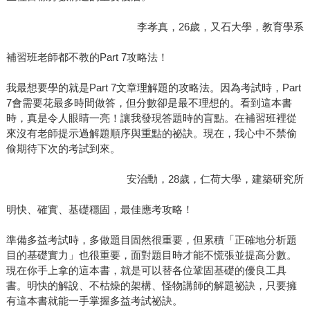
李孝真，26歲，又石大學，教育學系
補習班老師都不教的Part 7攻略法！
我最想要學的就是Part 7文章理解題的攻略法。因為考試時，Part
7會需要花最多時間做答，但分數卻是最不理想的。看到這本書
時，真是令人眼睛一亮！讓我發現答題時的盲點。在補習班裡從
來沒有老師提示過解題順序與重點的祕訣。現在，我心中不禁偷
偷期待下次的考試到來。
安治勳，28歲，仁荷大學，建築研究所
明快、確實、基礎穩固，最佳應考攻略！
準備多益考試時，多做題目固然很重要，但累積「正確地分析題
目的基礎實力」也很重要，面對題目時才能不慌張並提高分數。
現在你手上拿的這本書，就是可以替各位鞏固基礎的優良工具
書。明快的解說、不枯燥的架構、怪物講師的解題祕訣，只要擁
有這本書就能一手掌握多益考試祕訣。