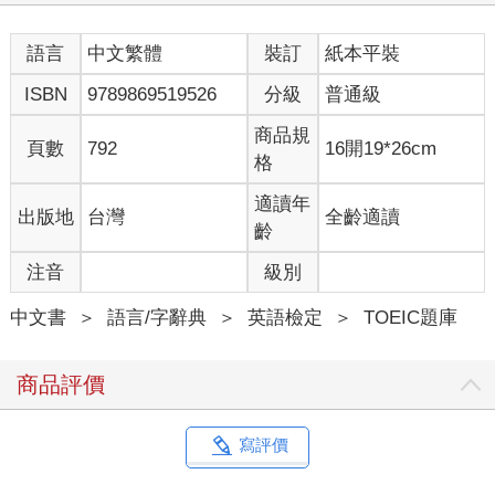
3. 當學習者差不多看完這本書的時候，會發現我們藏在書中的一
個禮物──看完這本書，不只能掌握多益閱讀考試的技巧，連多益
語言
中文繁體
裝訂
紙本平裝
寫作（Writing）也都學會了。
ISBN
9789869519526
分級
普通級
在多益改制之後，為了做出符合最新趨勢、最好的多益教材，我
們不斷進出考場，蒐集與研究多益改制前後的資料，以求提供學
商品規
頁數
792
16開19*26cm
習者最完整的學習內容。為此，透過序言我們要向朋友們表達謝
格
意：謝謝一起經過漫長辛苦作業的同仁們，還有出版以來一如往
常支持我們的忠實讀者們。
適讀年
出版地
台灣
全齡適讀
齡
怪物講師教學團隊（韓國）代表作者 鄭相虎、金映權 敬上
注音
級別
韓國讀者團一致好評推薦
中文書
＞
語言/字辭典
＞
英語檢定
＞
TOEIC題庫
2小時內能游刃有餘作答的方法！
商品評價
多益考試的應試時間僅有2小時，時間其實滿緊繃的。因為我一緊
張就會慌亂，所以相當佩服那些能在時間內作答完畢的高手們。
而這本書提供「在5秒內解題的祕訣」，甚至還標示常考題型，讓
寫評價
我能針對重要部分學習，也能在2小時內游刃有餘地作答了。