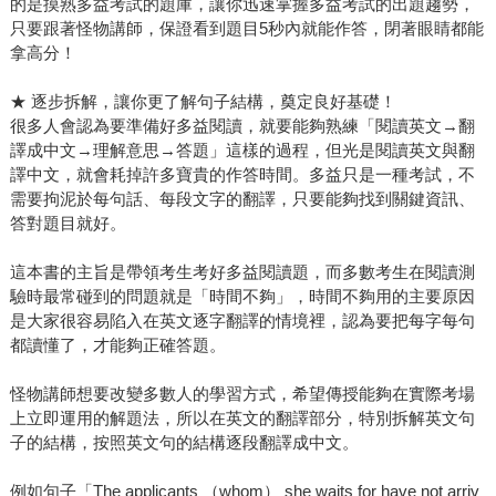
的是摸熟多益考試的題庫，讓你迅速掌握多益考試的出題趨勢，
只要跟著怪物講師，保證看到題目5秒內就能作答，閉著眼睛都能
拿高分！
★ 逐步拆解，讓你更了解句子結構，奠定良好基礎！
很多人會認為要準備好多益閱讀，就要能夠熟練「閱讀英文→翻
譯成中文→理解意思→答題」這樣的過程，但光是閱讀英文與翻
譯中文，就會耗掉許多寶貴的作答時間。多益只是一種考試，不
需要拘泥於每句話、每段文字的翻譯，只要能夠找到關鍵資訊、
答對題目就好。
這本書的主旨是帶領考生考好多益閱讀題，而多數考生在閱讀測
驗時最常碰到的問題就是「時間不夠」，時間不夠用的主要原因
是大家很容易陷入在英文逐字翻譯的情境裡，認為要把每字每句
都讀懂了，才能夠正確答題。
怪物講師想要改變多數人的學習方式，希望傳授能夠在實際考場
上立即運用的解題法，所以在英文的翻譯部分，特別拆解英文句
子的結構，按照英文句的結構逐段翻譯成中文。
例如句子「The applicants （whom） she waits for have not arriv