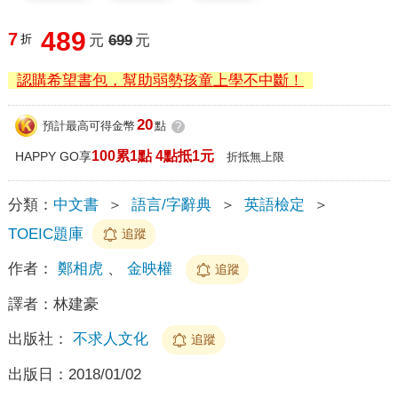
489
7
折
元
699
元
認購希望書包，幫助弱勢孩童上學不中斷！
20
預計最高可得金幣
點
?
100累1點 4點抵1元
HAPPY GO享
折抵無上限
分類：
中文書
＞
語言/字辭典
＞
英語檢定
＞
TOEIC題庫
追蹤
作者：
鄭相虎
、
金映權
追蹤
譯者：
林建豪
出版社：
不求人文化
追蹤
出版日：
2018/01/02