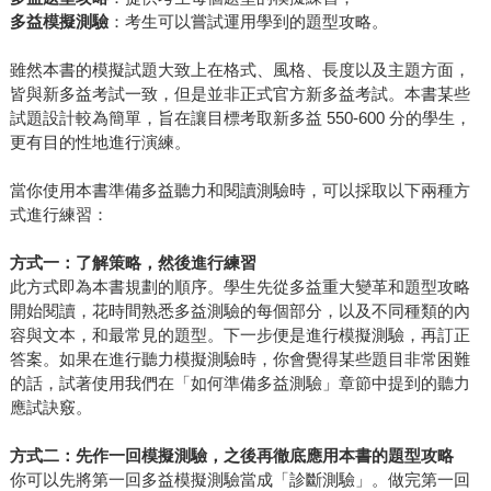
多益模擬測驗
：考生可以嘗試運用學到的題型攻略。
雖然本書的模擬試題大致上在格式、風格、長度以及主題方面，
皆與新多益考試一致，但是並非正式官方新多益考試。本書某些
試題設計較為簡單，旨在讓目標考取新多益 550-600 分的學生，
更有目的性地進行演練。
當你使用本書準備多益聽力和閱讀測驗時，可以採取以下兩種方
式進行練習：
方式一：了解策略，然後進行練習
此方式即為本書規劃的順序。學生先從多益重大變革和題型攻略
開始閱讀，花時間熟悉多益測驗的每個部分，以及不同種類的內
容與文本，和最常見的題型。下一步便是進行模擬測驗，再訂正
答案。如果在進行聽力模擬測驗時，你會覺得某些題目非常困難
的話，試著使用我們在「如何準備多益測驗」章節中提到的聽力
應試訣竅。
方式二：先作一回模擬測驗，之後再徹底應用本書的題型攻略
你可以先將第一回多益模擬測驗當成「診斷測驗」。做完第一回