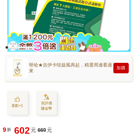
呀哈★吉伊卡哇旋風再起，精選周邊看過
加購
來
寫評價
喜歡+1
賺金幣
602
9
折
元
669
元