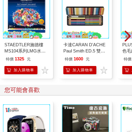
STAEDTLER施德樓
卡達CARAN D'ACHE
PL
MS104系列LMG水性
Paul Smith ED.5 雙色
色毛
色鉛筆/ 24色
鉛筆組
1325
1600
特價
元
特價
元
特價
加入購物車
加入購物車
您可能會喜歡