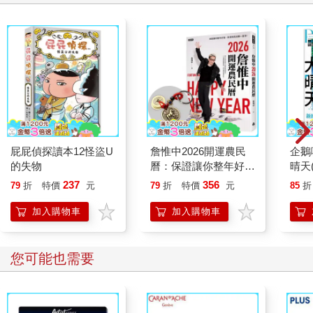
屁屁偵探讀本12怪盜U
詹惟中2026開運農民
企鵝
的失物
曆：保證讓你整年好
晴天(
運、財源快馬加鞭一直
237
356
79
折
特價
元
79
折
特價
元
85
折
來！【首刷限量馬上有
錢五帝錢吊飾】
加入購物車
加入購物車
您可能也需要