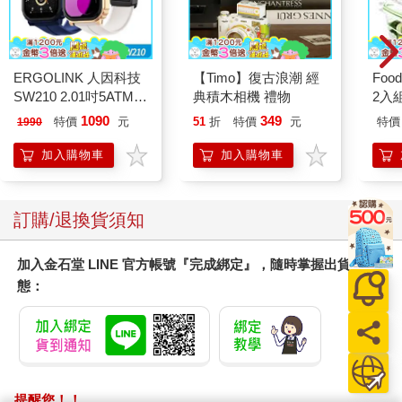
ERGOLINK 人因科技
【Timo】復古浪潮 經
Foo
SW210 2.01吋5ATM游
典積木相機 禮物
2入
泳心率血氧藍牙通話腕
1090
349
特價
元
51
折
特價
元
特價
1990
錶
加入購物車
加入購物車
訂購/退換貨須知
加入金石堂 LINE 官方帳號『完成綁定』，隨時掌握出貨動
態：
提醒您！！