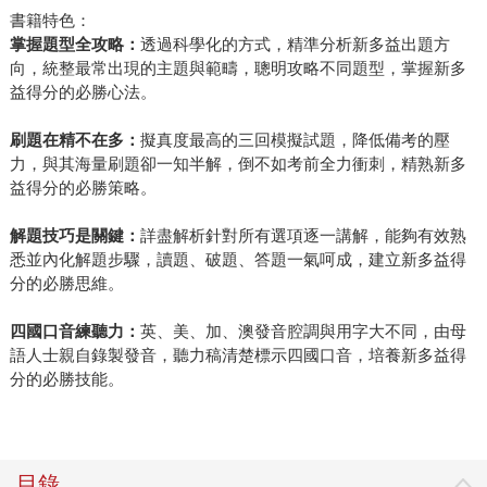
書籍特色：
掌握題型全攻略：
透過科學化的方式，精準分析新多益出題方
向，統整最常出現的主題與範疇，聰明攻略不同題型，掌握新多
益得分的必勝心法。
刷題在精不在多：
擬真度最高的三回模擬試題，降低備考的壓
力，與其海量刷題卻一知半解，倒不如考前全力衝刺，精熟新多
益得分的必勝策略。
解題技巧是關鍵
：
詳盡解析針對所有選項逐一講解，能夠有效熟
悉並內化解題步驟，讀題、破題、答題一氣呵成，建立新多益得
分的必勝思維。
四國口音練聽力
：
英、美、加、澳發音腔調與用字大不同，由母
語人士親自錄製發音，聽力稿清楚標示四國口音，培養新多益得
分的必勝技能。
目錄