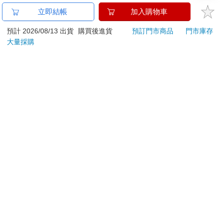
金石堂及銀行均不會請您操作ATM! 如接獲電話要求您前往
立即結帳
加入購物車
ATM提款機，請不要聽從指示，以免受騙上當！
預計 2026/08/13 出貨
購買後進貨
預訂門市商品
門市庫存
退換貨須知：
大量採購
**提醒您，鑑賞期不等於試用期，退回商品須為全新狀態**
依據「消費者保護法」第19條及行政院消費者保護處公告之
「通訊交易解除權合理例外情事適用準則」，以下商品購買
後，除商品本身有瑕疵外，將不提供7天的猶豫期：
易於腐敗、保存期限較短或解約時即將逾期。（如：生
鮮食品）
依消費者要求所為之客製化給付。（客製化商品）
報紙、期刊或雜誌。（含MOOK、外文雜誌）
經消費者拆封之影音商品或電腦軟體。
非以有形媒介提供之數位內容或一經提供即為完成之線
上服務，經消費者事先同意始提供。（如：電子書、電
子雜誌、下載版軟體、虛擬商品…等）
已拆封之個人衛生用品。（如：內衣褲、刮鬍刀、除毛
刀…等）
若非上列種類商品，均享有到貨7天的猶豫期（含例假