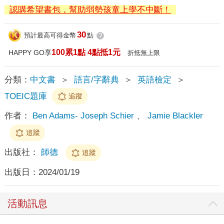
認購希望書包，幫助弱勢孩童上學不中斷！
30
預計最高可得金幣
點
?
100累1點 4點抵1元
HAPPY GO享
折抵無上限
分類：
中文書
＞
語言/字辭典
＞
英語檢定
＞
TOEIC題庫
追蹤
作者：
Ben Adams- Joseph Schier
、
Jamie Blackler
追蹤
出版社：
師德
追蹤
出版日：
2024/01/19
活動訊息