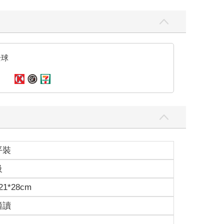
全球
平裝
級
1*28cm
適讀