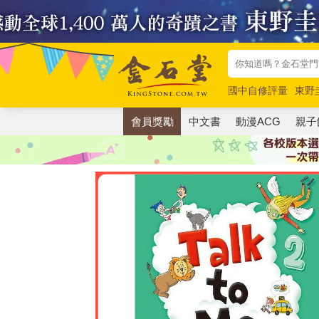
國中自修評量
東野
唯紅花綻放
奧德賽
會員獎勵
中文書
動漫ACG
親子