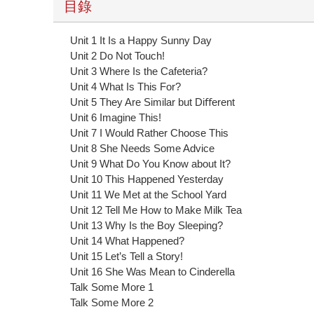
目錄
Unit 1 It Is a Happy Sunny Day
Unit 2 Do Not Touch!
Unit 3 Where Is the Cafeteria?
Unit 4 What Is This For?
Unit 5 They Are Similar but Diﬀerent
Unit 6 Imagine This!
Unit 7 I Would Rather Choose This
Unit 8 She Needs Some Advice
Unit 9 What Do You Know about It?
Unit 10 This Happened Yesterday
Unit 11 We Met at the School Yard
Unit 12 Tell Me How to Make Milk Tea
Unit 13 Why Is the Boy Sleeping?
Unit 14 What Happened?
Unit 15 Let’s Tell a Story!
Unit 16 She Was Mean to Cinderella
Talk Some More 1
Talk Some More 2