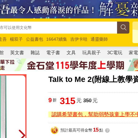
圭吾
楊双子
公益書包
16647續集
吉伊卡哇
通靈藥師
路邊攤新作
馬斯克
玩具總動員5
超慢跑
館
英文書
雜誌
電子書
文具
玩具親子
3C電玩
家
Talk to Me 2(附線上教學
315
9
折
元
350
元
認購希望書包，幫助弱勢孩童上學不
15
預計最高可得金幣
點
?