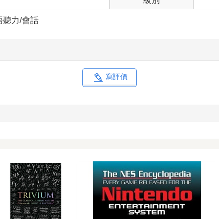
級別
語聽力/會話
寫評價