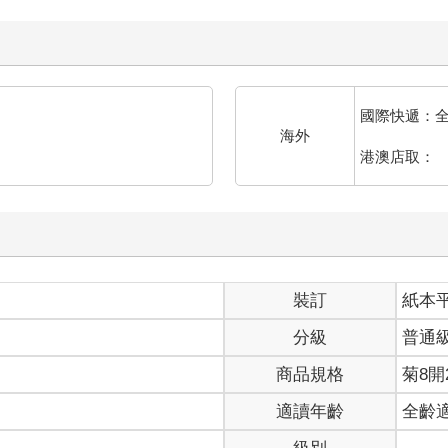
國際快遞：
海外
港澳店取：
裝訂
紙本
分級
普通
商品規格
菊8開2
適讀年齡
全齡