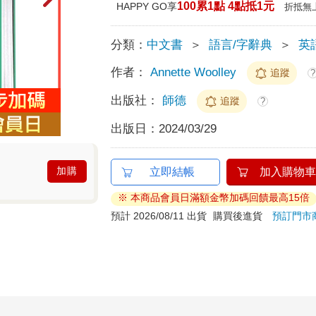
100累1點 4點抵1元
HAPPY GO享
折抵無
分類：
中文書
＞
語言/字辭典
＞
英
作者：
Annette Woolley
追蹤
?
出版社：
師德
追蹤
?
出版日：
2024/03/29
加購
立即結帳
加入購物車
※ 本商品會員日滿額金幣加碼回饋最高15倍
預計 2026/08/11 出貨
購買後進貨
預訂門市