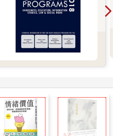
本本
同主
過情
學日
會忘
看