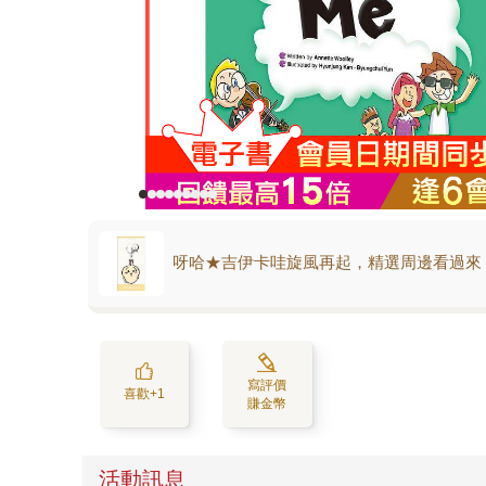
呀哈★吉伊卡哇旋風再起，精選周邊看過來
寫評價
喜歡+1
賺金幣
活動訊息