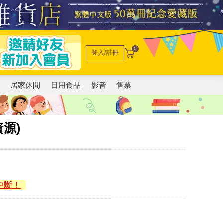
0
登入/註冊
電
居家休閒
日用食品
影音
售票
資源)
中斷！