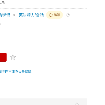
上限
語學習
＞
英語聽力/會話
追蹤
?
商品
門市庫存
大量採購