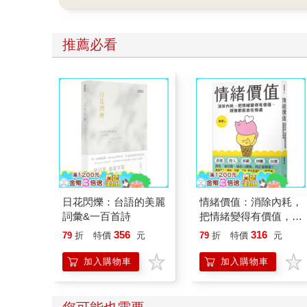
呢？1.可給予適當的安撫玩具也許
是熟悉的玩偶增加安全感 2.與孩
推薦必看
子分開時請好好堅定道別不可哄
騙,並保證會回到身邊3.準時守約
的接回孩子 好好的渡這個時期，
爸爸媽媽和孩子一起迎接成長的
過程！真是太好了！ 🎉金石堂開
學季！爸媽好輕鬆教你一站購
足！文具、書包、書套參展品全
面5折起！👉文具滿777送80元電
日花閃爍：台語的美麗
情緒價值：消除內耗，
子禮券 👉全站商品滿1200回饋
詞彙&一百首詩
把情緒變得有價值，跟
4%金幣
誰都能自在相處
356
316
79
折
特價
元
79
折
特價
元
加入購物車
加入購物車