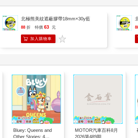
北極熊美紋遮蔽膠帶18mm×30y藍
63
88
折
特價
元
8
加入購物車
Bluey: Queens and
MOTOR汽車百科8月
Other Stories: 4
2026第489期