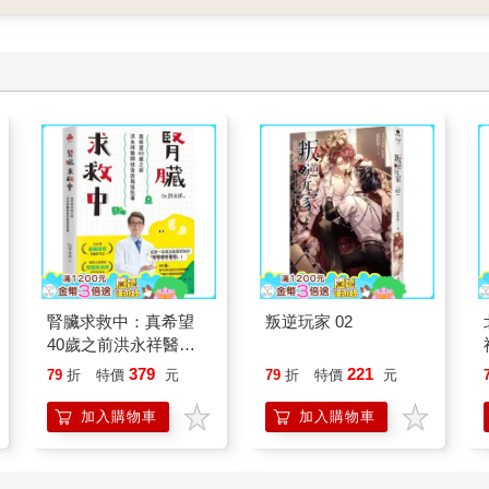
腎臟求救中：真希望
叛逆玩家 02
40歲之前洪永祥醫師
就告訴我這些事
379
221
79
折
特價
元
79
折
特價
元
加入購物車
加入購物車