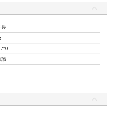
平裝
級
.7*0
適讀