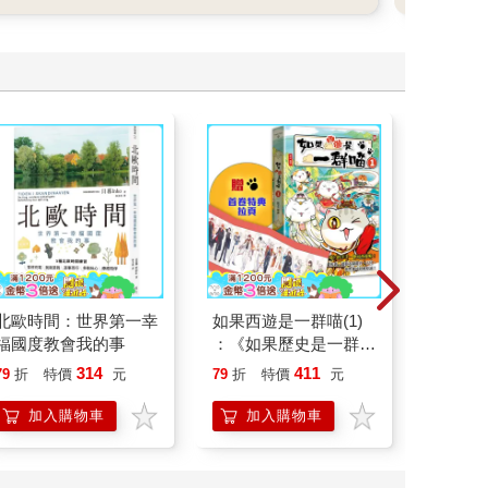
北歐時間：世界第一幸
如果西遊是一群喵(1)
演員們
福國度教會我的事
：《如果歷史是一群
底外傳
喵》作者最新力作，附
314
411
79
折
特價
元
79
折
特價
元
79
折
【首卷特典】拉頁
加入購物車
加入購物車
加