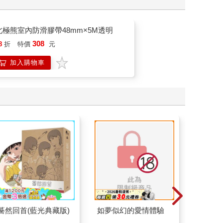
北極熊室內防滑膠帶48mm×5M透明
308
8
折
特價
元
加入購物車
驀然回首(藍光典藏版)
如夢似幻的愛情體驗
FoodS
2入組（