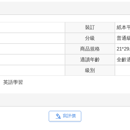
裝訂
紙本
分級
普通
商品規格
21*29
適讀年齡
全齡
級別
＞
英語學習
寫評價