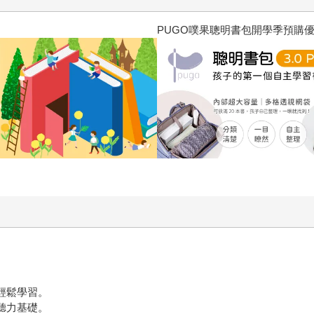
三采童書滿額送防水袋
輕鬆學習。
聽力基礎。