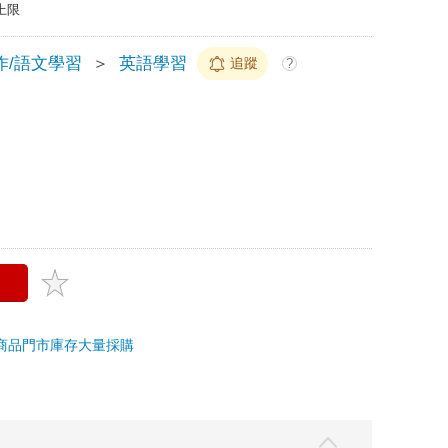
上限
作/語文學習
＞
英語學習
追蹤
?
商品
門市庫存
大量採購