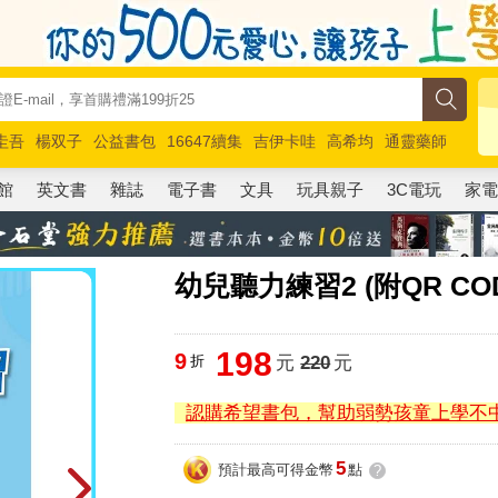
圭吾
楊双子
公益書包
16647續集
吉伊卡哇
高希均
通靈藥師
路邊攤新作
馬斯克
玩具總動員5
超慢跑
館
英文書
雜誌
電子書
文具
玩具親子
3C電玩
家
幼兒聽力練習2 (附QR C
198
9
折
元
220
元
認購希望書包，幫助弱勢孩童上學不
5
預計最高可得金幣
點
?