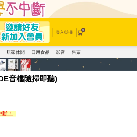
0
登入/註冊
電
居家休閒
日用食品
影音
售票
ODE音檔隨掃即聽)
中斷！