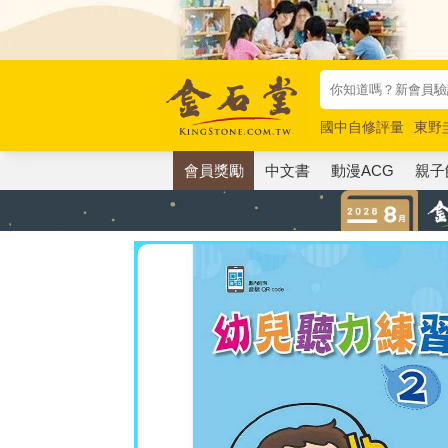
國中自修評量
東野
唯紅花綻放
奧德賽
會員獎勵
中文書
動漫ACG
親子