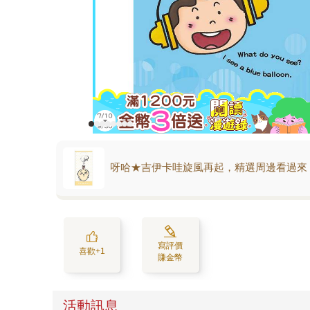
呀哈★吉伊卡哇旋風再起，精選周邊看過來
寫評價
喜歡+1
賺金幣
活動訊息