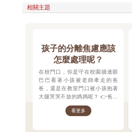
相關主題
孩子的分離焦慮應該
怎麼處理呢？
在校門口，你是守在校園牆邊眼
巴巴看著小孩被老師牽走的爸
爸，還是在教室門口被小孩抱著
大腿哭哭不放的媽媽呢？ 👉爸媽
的分離焦慮應該怎麼處理呢？1.認
看更多
知到不安是正常的 2.讓注意力轉
移忙碌3.不要對著孩子發洩焦慮；
👉那小朋友該如何適應過渡期