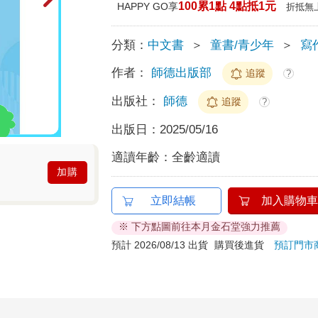
100累1點 4點抵1元
HAPPY GO享
折抵無
分類：
中文書
＞
童書/青少年
＞
寫
作者：
師德出版部
追蹤
?
出版社：
師德
追蹤
?
出版日：
2025/05/16
適讀年齡：
全齡適讀
加購
立即結帳
加入購物車
※ 下方點圖前往本月金石堂強力推薦
預計 2026/08/13 出貨
購買後進貨
預訂門市