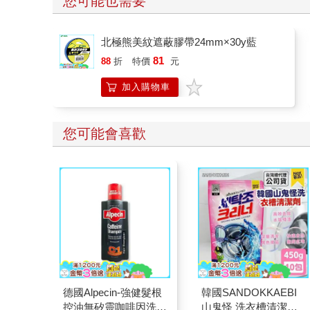
您可能也需要
北極熊美紋遮蔽膠帶24mm×30y藍
81
88
折
特價
元
加入購物車
您可能會喜歡
德國Alpecin-強健髮根
韓國SANDOKKAEBI
控油無矽靈咖啡因洗髮
山鬼怪 洗衣槽清潔劑