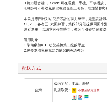
3.聽力題音檔 QR code 可在電腦、手機、平板播
4.教師可引導幼兒練習在線條圖上著色，增加樂趣與
本書是專門針對幼兒所設計的聽力練習，題型設計難易
t 1, 2, 3) 各有五~六回練習，第四部分則提供兩回
連看為主，若課堂有彈性時間，教師可引導幼兒做塗
適用對象
1.準備參加KITE幼兒英檢第二級的學生
2.需要為幼兒補充聽力練習的英語教師
配送方式
國內宅配：本島、離島
到店取貨：
台灣
不限金額免運費