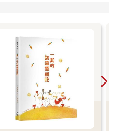
傳
流
預防
苗以
（A
冒更
燒（
痛、
趕緊