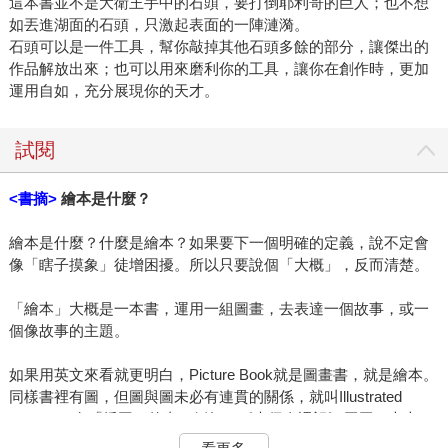
這本書並不是大衛王手中的石頭，要打倒耶利哥的巨人；也不想
如丟進湖面的石頭，只激起表面的一陣漣漪。
石頭可以是一件工具，幫你敲掉其他石頭多餘的部分，讓傑出的
作品解放出來；也可以用來磨利你的工具，讓你在創作時，更加
運用自如，充分展現你的天才。
試閱
<書摘>
繪本是什麼？
繪本是什麼？什麼是繪本？如果要下一個明確的定義，說不定會
像「瞎子摸象」徒增困擾。所以只要說個「大概」，反而清楚。
「繪本」大概是一本書，運用一組圖畫，去表達一個故事，或一
個像故事的主題。
如果用英文來看就更明白，Picture Book就是圖畫書，就是繪本。
同樣書裡有圖，但圖與圖未必有連貫的關係，就叫Illustrated
Book——有「插圖」的書。例如：《木偶奇遇記》厚厚一大本，
裡面有20張插圖，這就不算繪本，算是有插圖的書。