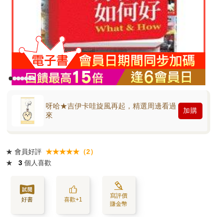
呀哈★吉伊卡哇旋風再起，精選周邊看過
加購
來
★
會員好評
★★★★★（2）
★
3
個人喜歡
寫評價
好書
喜歡+1
賺金幣