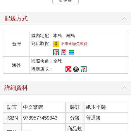
看更多
有了繪本這個大概的定義，那繪本的第一個概念就像冰山一樣浮
出來了，那就是「畫面的連貫」。因為繪本是用一組圖畫在說故
配送方式
事，畫面連貫韻律的好壞，決定繪本的成敗。圖畫連貫不起來，
故事就提不出來。
國內宅配：本島、離島
一本繪本就像一串珍珠項鍊，要有一根線把珠子串起來。否則大
到店取貨：
台灣
不限金額免運費
珠小珠散落四處，連不成串。如何找出一本繪本畫面的韻律？有
個簡單的方法，我們可以把書的每一張翻頁連在一起看，等於就
國際快遞：全球
是書拆開，兩頁兩頁一張，連起來就一目了然。
海外
港澳店取：
我們來看義大利名插畫家朱里安諾（Giuliano Ferri）的《小石
佛》，當我們把書頁攤開，一張一張連接起來，就會發現他的圖
詳細資料
畫配置，是先用一張跨頁全景，然後接小圖配單張，再過來是單
張配小圖，對稱安排。接著又是一張全景……以此類推，形成一
個簡單明瞭的閱讀韻律。
<書摘>
引導
語言
中文繁體
裝訂
紙本平裝
讀者的眼睛需要被引導，就像上菜有一個順序，才能使菜色彼此
ISBN
9789577459343
分級
普通級
協調，互相烘托。不只每一道菜要做得好，菜與菜的組合，更考
驗師傅的功力和創造性。比方我們吃壽司，就要從味道淡的食材
商品規