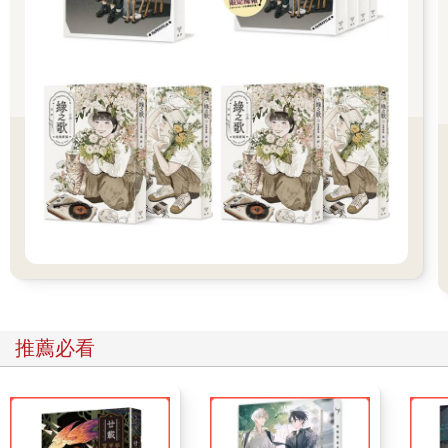
和青年的戀情。巧妙用遠景和人物的配置，形成和前圖重疊相當
的對應。
接著，畫面出現青年在沈思自己的未來。他站立在下半部，周邊
空白，更顯明他的突出。上方利用兇猛的烏鴉飛過，形成沈重的
壓力。下一個跨頁，佈局完全相同，一樣用青年獨自在畫面下方
的中間，往上抬頭，和看熱鬧的群眾眾目交會。
基本的韻律是兩張跨頁為一組，兩兩對稱，形成張力。
青年看見公主的暗示。作者另外安排了小丑和狗在公主身邊，表
達公主內心的複雜。
青年開門了，門中以空白來醞釀懸疑。下一頁公主的走向，正好
和青年背對背。人群向青年的方向看，小丑回頭，公主和狗垂頭
向前……是喜？是悲？用眼神、動作來回拉扯，強烈牽動讀者的
推薦必看
心。
結局畫面拉開，空曠的背景，空寂的競技場，只見公主帶著狗的
寥落身影。是美女？還是老虎？繪者不能超越故事的界線，但幾
隻白鴿的飛影，是繪者自己的答案嗎？