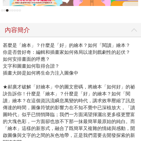
方價值觀，不要一開始就扣錯了釦子。若是扣到最後一顆釦
子才發現錯，是要假裝不在乎，或者解開重扣？無論怎樣選
擇都很麻煩，愛得越深越是錯綜複雜，「所以還是不扣錯就
內容簡介
不扣錯的好。」 而什麼又是愛情的最後一顆釦子呢？「我說
是兩個人的『價值觀』」。 郝廣才原來只想用一篇文章表達
甚麼是「繪本」？什麼是「好」的繪本？如何「閱讀」繪本？
他對愛情的領悟，卻受到皇冠大家長平鑫濤鼓勵再接再續，
你是否曾好奇：編輯和插畫家如何佈局以達到戲劇性的起伏？
於是有接下來一個多月焚膏繼晷的狂野寫作，從釦子寫到梯
如何安排畫面的呼應？
子、鏟子、瓶子、鍊子、網子……並非他具有橫空出世的談
文字和圖畫如何取得合諧？
情說愛才華，實是多年修練與累積的一夕迸發。魏德聖以
插畫大師是如何將生命力注入圖像中
「一鍋熬了二十多年的牛肉湯頭」來說明「海角七號」與好
萊塢電影的差異，對郝廣才來說，他也有一鍋有別於其他愛
★郝廣才破解「好繪本」中的圖文密碼，將繪本「如何好」的祕
訣告訴你！什麼是「繪本」？什麼是「好」的繪本？如何「閱
情賣家的湯頭，裡頭攙合自身數十年來的戀愛實戰經歷、匪
讀」繪本？在這個資訊流瞬息萬變的時代，講求效率壓縮了訊息
夷所思的朋友故事，又從大量的小說和電影提取教訓，加上
傳達的時間，圖像符號的影響力在不知不覺中已深植放大，「讀
行為科學知識佐證，這缺一不可的原料經過長時間的神秘熬
圖時代」似乎已悄悄降臨；我們一方面渴望揮灑出更多樣更豐富
煮，最後端出來一碗《愛情不用這麼瞎》牛肉麵。 「我想我
的大塊色彩，一方面卻也放不下那一抹最簡單最原始的純白。而
的角色比較像個愛情教練。」郝廣才說。 有些話題人人皆可
「繪本」這樣的新形式，融合了既簡單又複雜的情緒與感動，開
高談闊論之，恣意點評之，政治是一個，愛情是另一個。愛
啟圖像與文字的之間的灰色地帶，正是我們需要去開發探索的新