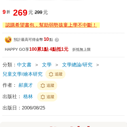
269
9
折
元
299
元
認購希望書包，幫助弱勢孩童上學不中斷！
10
預計最高可得金幣
點
?
100累1點 4點抵1元
HAPPY GO享
折抵無上限
分類：
中文書
＞
文學
＞
文學總論/研究
＞
兒童文學/繪本研究
追蹤
作者：
郝廣才
追蹤
出版社：
格林
追蹤
出版日：
2006/08/25