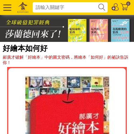
0
好繪本如何好
郝廣才破解「好繪本」中的圖文密碼，將繪本「如何好」的祕訣告訴
你！