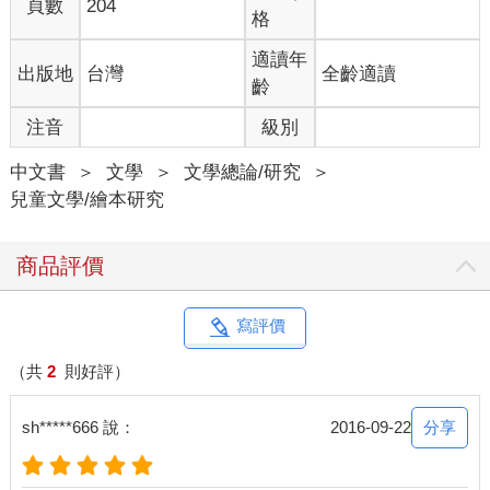
頁數
204
先吃，再吃味道重的。如果入口的順序錯誤，就嚐不到真正的美
格
味。像鰻魚壽司通常擺在最後一道，因為鰻魚多半沾醬油去烤，
味道重，如果先吃，其他的生鮮食材就嚐不出個道理。記不記得
適讀年
出版地
台灣
全齡適讀
漫畫《將太的壽司》裡面，有個壽司老闆只要一聽到客人先點鰻
齡
魚壽司，就把客人趕出去，因為這個傢伙是個味覺白癡，不配欣
注音
級別
賞他的壽司。這雖屬漫畫誇張，但其中確有道理。將太在一次比
賽中，壽司雖做得完美，但因上菜的順序錯誤，結果被師父判定
中文書
＞
文學
＞
文學總論/研究
＞
失敗，也是這個道理。
兒童文學/繪本研究
有了好的韻律，讀者就能跟著創作者的引導，進入繪本的世界。
就像傑出的小說家，引導我們用不凡的眼光，來看世界。
商品評價
再來看一本比較複雜的連貫韻律，蘇俄插畫家麥克努雪夫
（Alexander Mikhnushev）的《美女還是老虎？》。故事是說：
寫評價
很久以前，有個想像力豐富的國王，他蓋了一座圓形的競技場。
但是人們在競技場，看到的不是人與人或人與野獸的決鬥，而是
（共
2
則好評）
人的命運。
分享
sh*****666 說：
2016-09-22
國王創造一條法律，如果有人犯了重罪，就要犯人到圓形競技
場，有兩個門讓犯人來選。其中一個門裡面是一隻兇猛的老虎，
如果開了這個門，犯人就會被老虎吃掉，這表示犯人真的有罪，