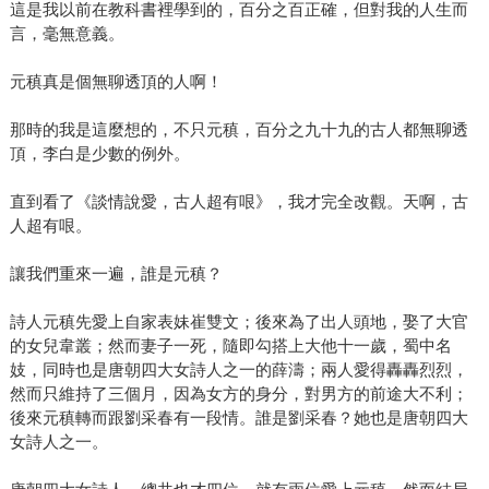
這是我以前在教科書裡學到的，百分之百正確，但對我的人生而
言，毫無意義。
元稹真是個無聊透頂的人啊！
那時的我是這麼想的，不只元稹，百分之九十九的古人都無聊透
頂，李白是少數的例外。
直到看了《談情說愛，古人超有哏》，我才完全改觀。天啊，古
人超有哏。
讓我們重來一遍，誰是元稹？
詩人元稹先愛上自家表妹崔雙文；後來為了出人頭地，娶了大官
的女兒韋叢；然而妻子一死，隨即勾搭上大他十一歲，蜀中名
妓，同時也是唐朝四大女詩人之一的薛濤；兩人愛得轟轟烈烈，
然而只維持了三個月，因為女方的身分，對男方的前途大不利；
後來元稹轉而跟劉采春有一段情。誰是劉采春？她也是唐朝四大
女詩人之一。