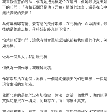
我喜歡怡慧的說法，乍看她把元稹定位在渣男，但她最後提出如
下的叩問：「海枯石爛只是他（元稹）慣說的謊言，還是在心中
無法實現的美夢？
為何每樁郎有情、妾有意的美好姻緣，在元稹的生命系譜裡，最
後總是荒腔走板、落得始亂終棄的下場？」
怡慧的反覆扣問，讓我有機會重新認識以前被我錯過的作家，例
如元稹。
做為一個凡人，我討厭元稹。
但做為一個作家，我理解元稹。
作家常常活在兩個世界裡，一個是絢爛淒美的幻想世界，一個是
現實生活的無能者。
然而悲劇的是他們沒有切換鍵，無法一次活一個世界，他們的現
實與幻想混在一塊兒，同時存在，而且都無比真實。
我相信崔雙文、韋叢、薛濤、劉采春，這四個美好的名字都是元