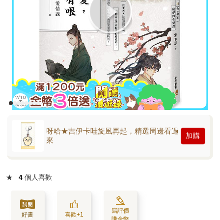
呀哈★吉伊卡哇旋風再起，精選周邊看過
加購
來
★
4
個人喜歡
寫評價
好書
喜歡+1
賺金幣