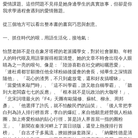
愛情課題。這些問題不見得是她身邊學生的真實故事，但卻是你
我求學過程會遇到的愛情難題。
從三個地方可以看出整本書的書寫巧思與創意。
一、抓住時代的哏，用語生活化，接地氣：
怡慧老師不是住在象牙塔裡的老派國學女，對於社會脈動、年輕
人的時代哏及用語掌握得相當清楚。她的文章不時會出現令人眼
睛為之一亮的哏句。像是：「陸游喜歡在社交網站曬恩愛」、
「連杜甫都甘願擔任他全球粉絲後援會的會長，傾畢生之深情跟
隨他」、「花心的渣男，不只到處放電，還和好友搞曖昧」、
「當愛情來敲門時」、「這不叫學霸，誰又敢自稱學霸」、「聽
到大老闆森七七的反應」、「根本就不是玩政治的大咖呀！」、
「北宋詞壇最火的『F4』天團有歐陽修、蘇軾、柳永、周邦
彥」、「他選擇了許氏，就不怕酸民們的訕笑」、「後人常把李
白列為詩人排行榜首席，李白的爆紅，來自他願意經營個人粉絲
團，加上疼愛粉絲的貼心行徑，算是詩人界首屈一指的圈粉
王」、「新聞在秦淮河畔上了當日頭版，還登上熱搜排行首
榜」、「自古才子多風流，撩姐撩妹套路深」、「納蘭性德是清