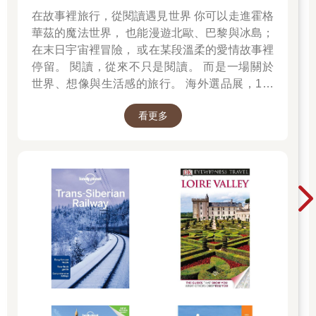
使命，不能再繼續兒女私情。陸游不是不愛了，這次他卡在不夠
在故事裡旅行，從閱讀遇見世界 你可以走進霍格
勇敢的泥淖，也注定他與唐琬此生無言的結局。
華茲的魔法世界， 也能漫遊北歐、巴黎與冰島；
陸游和唐琬這對郎才女貌的佳偶，約好生生世世同甘共苦，卻被
在末日宇宙裡冒險， 或在某段溫柔的愛情故事裡
現實生活折騰得內外交迫，曾經熾熱的愛也走到了死胡同。下定
決心不做妻寶、回歸媽寶行列的陸游，成為愛情沙場上的逃兵。
停留。 閱讀，從來不只是閱讀。 而是一場關於
愛情是一道沒有標準答案的習題，婚姻則是一堂永遠學不完的
世界、想像與生活感的旅行。 海外選品展，1折
課，而唐琬沒學會的是愛自己，把自己搞得委屈又神傷。
起 限量空運商品，先搶先贏 週週商品更新
兩人不再放閃，互動也變得生疏，坊間開始有人傳出他們婚變的
看更多
消息。
結婚三年，陸游科舉未中，加上婆媳兩人三觀不合，婆婆用唐琬
無法為陸家傳宗接代，「無後無大」為由，要求陸游休妻，並以
死相逼，兩人因而簽下了離婚協議書。
擺渡在愛情與理想之中，陸游不得不做個大丈夫，「北定中
原」、「統一祖國」的愛國情懷，成為壓垮夫妻情緣的最後一根
稻草。
愛情再美，錯過了就不再
── 陸游與唐琬的〈 釵頭鳳 〉
愛情慧客室
怡慧老師：