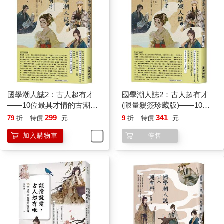
游甚至公開在社交平臺上明示「生人勿近，陸游、唐琬交往
ing」！
老派的愛情告白，讓唐琬動了心，不僅兩人私下交流互動頻繁，
陸游也視唐琬為未來老婆的人選。不久，正值弱冠之年的陸游，
透過媒妁之言，用家傳的鳳釵做為訂親信物，把佳人迎娶進門。
陸游真心愛著唐琬，婚後天天對著她高唱「我永遠愛妳到老，一
生只愛妳一人」。
年輕的兩人在相愛的世界裡，眼中只有彼此；陸游每寫完一首
國學潮人誌2：古人超有才
國學潮人誌2：古人超有才
詩，立刻送給唐琬搶先讀，才華出眾的唐琬也以詩唱和，互訴衷
——10位最具才情的古潮
(限量親簽珍藏版)——10位
情。
人，成敗起伏的生命中，有
最具才情的古潮人，成敗起
299
341
79
折
特價
元
9
折
特價
元
由於兩人什麼話題都能聊，常常聊到星星都睡了，還欲罷不能！
哪些與眾不同的求生姿態、
伏的生命中，有哪些與眾不
偶爾，他們也會到山上住個幾宿，享受甜蜜的兩人世界。陸游喜
加入購物車
停售
不同的「潮」
同的求生姿態、不同的
歡在社交網站曬恩愛，並且常PO妻子為愛上菜時，兩人與食物同
「潮」
框的甜寵樣── 香菇雞湯、清炒山蘇、香煎鱈魚、海鮮蒸蛋、佳
釀一甕……加碼說道：「美食美酒當前，女神只為我一人傷
神。」隨後，唐琬秒回：「人妻不都這樣寵愛著老公嗎？」這位
圈粉無數、一身仙氣的女神甚至素顏陪著陸游牽手逛市集，惹得
愛慕的粉絲心碎一地。
不是不愛了，只是卡在不夠勇敢