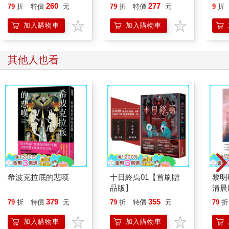
女神駕到，上演甜寵戲
【去你的正常世界2】
《金剛經》+繪寫書籤
箋
260
277
79
折
特價
元
79
折
特價
元
9
折
2款】
陸游（1125-1210），字務觀，號放翁，越州山陰（今紹興）人。
加入購物車
加入購物車
陸家是江南的名門望族，高祖陸軫官至吏部郎中；祖父陸佃，師
從王安石，官至尚書右丞，所著《春秋後傳》、《爾雅新義》是
陸氏家學的傳家典籍。陸游的父親陸宰是著名的藏書大家，因主
其他人也看
張抗金，與主和派立場不同，南渡後，居家不仕。母親唐氏則是
北宋宰相唐介的孫女，看來能在陸家出入者，非富者即貴者。
陸游自幼聰穎過人，先後與毛德昭、韓有功、陸彥遠等神人老師
學習，精通詩文。閒暇時，詩心瘋一起，他三天就可以寫出一首
詩，自言「六十年間萬首詩」，堪稱地表產量最多的詩作製造
機。
陸游在抗金殺敵的環境成長，耳濡目染之下，渾身散發堅貞愛
國、捨身取義的豪情，不僅讓他成為南宋詩壇領袖，也是歷史上
重量級愛國詩人。
陸游受到家族恩蔭，年輕時就被授予登仕郎之職。春風少年兄的
希波克拉底的悲嘆
十日終焉01【首刷贈
黎明
陸游，在名門雲集的宴會巧遇唐琬。這場專門為官二代交流而辦
品版】
清晨
的饗宴，每年只邀請才學兼具的官二代參加，除了家世顯赫之
下的
379
355
79
折
特價
元
79
折
特價
元
79
折
外，還要學問、教養都屬出類拔萃者，才有機會拿到入場請柬。
當天，官二代名媛唐琬以一襲仙氣逼人的禮服，驚豔全場！而意
加入購物車
加入購物車
氣風發、氣宇軒昂的陸游自然也攫住了眾人的眼球。兩人興趣相