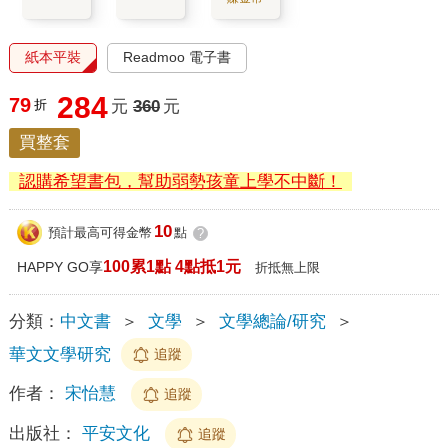
紙本平裝
Readmoo 電子書
284
79
折
元
360
元
買整套
認購希望書包，幫助弱勢孩童上學不中斷！
10
預計最高可得金幣
點
?
100累1點 4點抵1元
HAPPY GO享
折抵無上限
分類：
中文書
＞
文學
＞
文學總論/研究
＞
華文文學研究
追蹤
作者：
宋怡慧
追蹤
出版社：
平安文化
追蹤