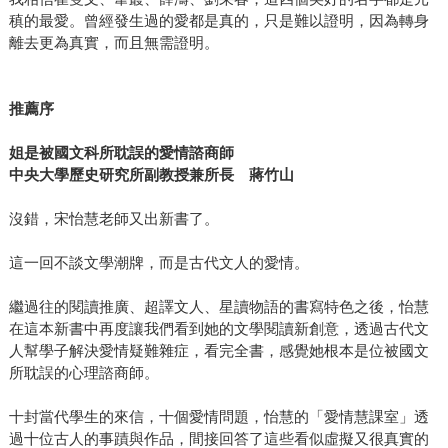
稹的最愛。曾經發生過的愛都是真的，只是難以證明，因為轉身
離去更為真實，而且無需證明。
推薦序
姐是被國文科所耽誤的愛情諮商師
中央大學歷史研究所副教授兼所長 蔣竹山
沒錯，宋怡慧老師又出新書了。
這一回不談文學潮牌，而是古代文人的愛情。
繼過往的閱讀推廣、超譯文人、星讀物語的書寫特色之後，怡慧
在這本新書中再度讓我們看到她的文學閱讀新創意，透過古代文
人幫學子解決愛情疑難雜症，看完全書，感覺她根本是位被國文
所耽誤的心理諮商師。
十封當代學生的來信，十個愛情問題，怡慧的「愛情慧課室」透
過十位古人的事蹟與作品，間接回答了這些看似虛擬又很真實的