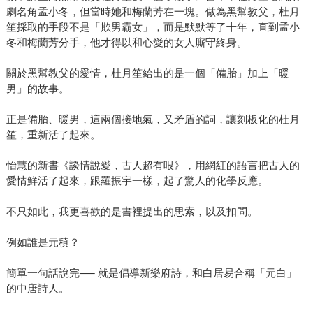
劇名角孟小冬，但當時她和梅蘭芳在一塊。做為黑幫教父，杜月
笙採取的手段不是「欺男霸女」，而是默默等了十年，直到孟小
冬和梅蘭芳分手，他才得以和心愛的女人廝守終身。
關於黑幫教父的愛情，杜月笙給出的是一個「備胎」加上「暖
男」的故事。
正是備胎、暖男，這兩個接地氣，又矛盾的詞，讓刻板化的杜月
笙，重新活了起來。
怡慧的新書《談情說愛，古人超有哏》，用網紅的語言把古人的
愛情鮮活了起來，跟羅振宇一樣，起了驚人的化學反應。
不只如此，我更喜歡的是書裡提出的思索，以及扣問。
例如誰是元稹？
簡單一句話說完── 就是倡導新樂府詩，和白居易合稱「元白」
的中唐詩人。