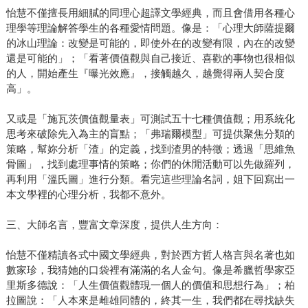
怡慧不僅擅長用細膩的同理心超譯文學經典，而且會借用各種心
理學等理論解答學生的各種愛情問題。像是：「心理大師薩提爾
的冰山理論：改變是可能的，即使外在的改變有限，內在的改變
還是可能的」；「看著價值觀與自己接近、喜歡的事物也很相似
的人，開始產生『曝光效應』，接觸越久，越覺得兩人契合度
高」。
又或是「施瓦茨價值觀量表」可測試五十七種價值觀；用系統化
思考來破除先入為主的盲點；「弗瑞爾模型」可提供聚焦分類的
策略，幫妳分析「渣」的定義，找到渣男的特徵；透過「思維魚
骨圖」，找到處理事情的策略；你們的休閒活動可以先做羅列，
再利用「溫氏圖」進行分類。看完這些理論名詞，姐下回寫出一
本文學裡的心理分析，我都不意外。
三、大師名言，豐富文章深度，提供人生方向：
怡慧不僅精讀各式中國文學經典，對於西方哲人格言與名著也如
數家珍，我猜她的口袋裡有滿滿的名人金句。像是希臘哲學家亞
里斯多德說：「人生價值觀體現一個人的價值和思想行為」；柏
拉圖說：「人本來是雌雄同體的，終其一生，我們都在尋找缺失