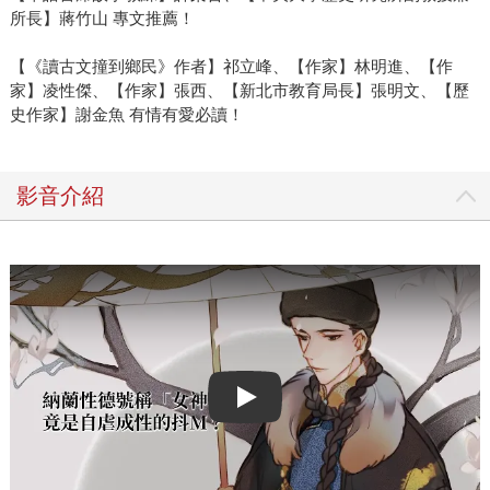
潮人，他們各有什麼特質，又分別與哪些思辨議題相關呢？
所長】蔣竹山 專文推薦！
新課綱羅列19大議題可以結合課程設計，帶起學生的批判力
與思考力。我們掩卷重思屈原寂寞的人生旅程時，對於他孤
【《讀古文撞到鄉民》作者】祁立峰、【作家】林明進、【作
介特立的性格，是否會有心疼與難過呢？生命的坎都是關關
家】凌性傑、【作家】張西、【新北市教育局長】張明文、【歷
難過關關過的，一個完美的人卻受困於情緒的牢籠，憂憤之
史作家】謝金魚 有情有愛必讀！
情日積月累，導致屈原的抑鬱寡歡、有志難伸。此刻，若結
合生命議題－－如果你是屈原，你會選擇投汨羅江自盡，以
影音介紹
彰顯自己的愛國情操嗎？透過四角辯論活動，學生釐清生命
的價值與受挫力的重要。屈原的生命故事與議題課程的設
計，促進學生學習理性溝通的對話方式。同時，面對生命的
苦難，再堅強的人，也會陷入自我的懷疑。因此，讓自己找
到快樂的渠道，分辨幸福的奧義，覺察內在需求，建立知、
情、意、行的至善人生。 屈原面對楚王的決絕，若是全力以
赴去拚搏，就要坦然接受最後的結果，這樣的屈原，才能找
到愛自己、愛別人、愛世界的生命意義。我們都要相信：即
Play video
便失敗，世界仍會為我們留一條路，存有乘風破浪的勇氣才
是最珍貴的，它讓我們找到正能量去橫渡人生的諸多險境。
4.針對喜歡《國學潮人誌》這兩本書的讀者，您會不會建議他