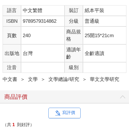
安的情緒泥淖裡。如果妳願意坦然分享自己內心的脆弱與無助，
語言
中文繁體
裝訂
紙本平裝
說不定會讓對方更能理解妳所面對的處境。
心理大師薩提爾提出的冰山理論（Iceberg Theory），解釋了人類
ISBN
9789579314862
分級
普通級
行為的內在經驗與外在歷程不一致的種種原因。我們可以從對方
行為的表現（冰山上方），找到問題背後的成因，避免治標不治
商品規
頁數
240
25開15*21cm
本；透過冰山下的情緒探索，層層向下挖掘，探究事件背後的心
格
智模式，接近行為或問題的本質，找尋根本的解決之道。
面對剪不斷、理還亂的愛情，我們若能坦率一點，往往就不會卡
適讀年
出版地
台灣
全齡適讀
關，坦白與溝通更容易找到彼此面對困難的應對方法。一如薩提
齡
爾的信念：「改變是可能的，即使外在的改變有限，內在的改變
注音
級別
還是可能的。」
被譽為愛國詩人的陸游，在愛情上的表現並不勇敢，面對舊有傳
中文書
＞
文學
＞
文學總論/研究
＞
華文文學研究
統的束縛與媽寶的枷鎖，選擇以閃躲與逃避來處理與心愛的人之
間的感情糾葛，讓伊人最後成為一縷哀愁的輕煙而永逝，留下了
難以撫平的傷痕。
商品評價
陸游的曖昧讓唐琬受盡委屈，猜忌與誤解是愛情變色的元兇。唯
有用真誠的態度、理性的方式來解決問題，才能讓彼此的關係堅
若磐石，不受他人耳語而動搖，活出自在與愜意的相愛人生。
寫評價
女神駕到，上演甜寵戲
（共
1
則好評）