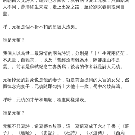
唐朝四大女詩人，總共也才四位，就有兩位愛上元稹，然而結局
大不同，薛濤終生未嫁，走上出家之路，至於劉采春則投河自
盡。
呼，元稹是個不折不扣的超級大渣男。
誰是元稹？
我個人以為世上最深情的兩首詩詞，分別是「十年生死兩茫茫，
不思量，自難忘」，以及「曾經滄海難為水，除卻巫山不是
雲」。前者是蘇軾紀念亡妻所寫，後者的作者就是詩人元稹。
元稹悼念的對象也是他的妻子，就是前面提到的大官的女兒，然
而悼念完妻子，元稹隨即勾搭上大他十一歲，蜀中名妓薛濤。
呼呼，元稹的才華和無恥，程度同樣爆表。
誰是元稹？
元稹不只寫詩，還寫傳奇故事，這一寫還寫成了六才子書（《莊
子》、《離騷》、《史記》、《杜詩》、《水滸傳》、《西廂