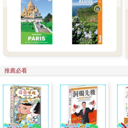
我是十七歲的高三女生，正是情竇初開的年紀。
前幾天，前男友突然傳訊息告訴我，他想要專心準備學測，希望
一直到放榜前，我們都不要再聯絡了。面對未來，他認為先把大
學入場券拿到最重要。之後就音訊全無，甚至把我的LINE封鎖，
讓我好傷心。
即便我們因無緣而分手，他需要這樣快刀斬亂麻嗎？事情已經過
了兩個星期，我想知道的是，他與我分手的真正原因？我曾去男
友的教室找過他幾次，想當面問清楚原因，但他總是刻意閃閃躲
躲、支支吾吾的……我的心情真的很沉重，做任何事都提不起勁
來，請告訴我，我該如何做才能撫平受了傷的心，重新回到正常
的生活軌道呢？
推薦必看
猜忌與誤解是愛情的殺手
親愛的：
我很心疼妳的遭遇，但是一個即將面臨學測的高三生，如果忘記
今夕是何夕，天天陪女朋友吃飯、逛街，累到無心念書，相信沒
有哪家的父母會舉雙手支持的，是不是？到了倒數計時的時刻，
收心念書才是正確的選擇。
在一段親密關係中，如果能夠給予對方足夠的安全感，就能讓彼