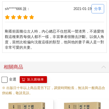
陸游（1125-1210），字務觀，號放翁，越州山陰（今紹興）人。
分享
sh*****666 說：
2021-01-19
陸家是江南的名門望族，高祖陸軫官至吏部郎中；祖父陸佃，師
從王安石，官至尚書右丞，所著《春秋後傳》、《爾雅新義》是
陸氏家學的傳家典籍。陸游的父親陸宰是著名的藏書大家，因主
張抗金，與主和派立場不同，南渡後，居家不仕。母親唐氏則是
剛看前面幾位古人時，內心總忍不住想罵一聲渣男，不過愛情
北宋宰相唐介的孫女，看來能在陸家出入者，非富者即貴者。
觀這種東西每個人都不一樣，非當事者很難去評斷。以個人角
陸游自幼聰穎過人，先後與毛德昭、韓有功、陸彥遠等神人老師
度，當然比較偏向沈復這樣的類型，他與他的妻子兩人是一對
學習，精通詩文。閒暇時，詩心瘋一起，他三天就可以寫出一首
詩，自言「六十年間萬首詩」，堪稱地表產量最多的詩作製造
機。
陸游在抗金殺敵的環境成長，耳濡目染之下，渾身散發堅貞愛
國、捨身取義的豪情，不僅讓他成為南宋詩壇領袖，也是歷史上
相關商品
重量級愛國詩人。
陸游受到家族恩蔭，年輕時就被授予登仕郎之職。春風少年兄的
全選
加入購物車
陸游，在名門雲集的宴會巧遇唐琬。這場專門為官二代交流而辦
的饗宴，每年只邀請才學兼具的官二代參加，除了家世顯赫之
※ 出版日十年以上商品需另下訂，調貨時間較長，無法與一般商品合
外，還要學問、教養都屬出類拔萃者，才有機會拿到入場請柬。
併結帳，敬請見諒。
當天，官二代名媛唐琬以一襲仙氣逼人的禮服，驚豔全場！而意
氣風發、氣宇軒昂的陸游自然也攫住了眾人的眼球。兩人興趣相
投，家世相近，一拍即合，產生了「今生非你莫屬」的情愫，陸