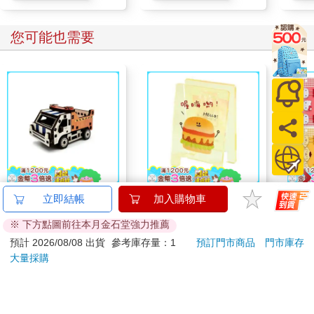
投，家世相近，一拍即合，產生了「今生非你莫屬」的情愫，陸
游甚至公開在社交平臺上明示「生人勿近，陸游、唐琬交往
您可能也需要
ing」！
老派的愛情告白，讓唐琬動了心，不僅兩人私下交流互動頻繁，
陸游也視唐琬為未來老婆的人選。不久，正值弱冠之年的陸游，
透過媒妁之言，用家傳的鳳釵做為訂親信物，把佳人迎娶進門。
陸游真心愛著唐琬，婚後天天對著她高唱「我永遠愛妳到老，一
生只愛妳一人」。
年輕的兩人在相愛的世界裡，眼中只有彼此；陸游每寫完一首
詩，立刻送給唐琬搶先讀，才華出眾的唐琬也以詩唱和，互訴衷
情。
由於兩人什麼話題都能聊，常常聊到星星都睡了，還欲罷不能！
偶爾，他們也會到山上住個幾宿，享受甜蜜的兩人世界。陸游喜
迷你拼拼車-重載砂石
哩哩扣扣招牌壓克力夾
【日本
立即結帳
加入購物車
歡在社交網站曬恩愛，並且常PO妻子為愛上菜時，兩人與食物同
車
(漢堡)
鷗】
※ 下方點圖前往本月金石堂強力推薦
(8款
框的甜寵樣── 香菇雞湯、清炒山蘇、香煎鱈魚、海鮮蒸蛋、佳
162
75
9
折
特價
元
88
折
特價
元
69
折
Kit
釀一甕……加碼說道：「美食美酒當前，女神只為我一人傷
預計 2026/08/08 出貨
參考庫存量：1
預訂門市商品
門市庫存
企鵝
神。」隨後，唐琬秒回：「人妻不都這樣寵愛著老公嗎？」這位
大量採購
加入購物車
加入購物車
圈粉無數、一身仙氣的女神甚至素顏陪著陸游牽手逛市集，惹得
愛慕的粉絲心碎一地。
您可能會喜歡