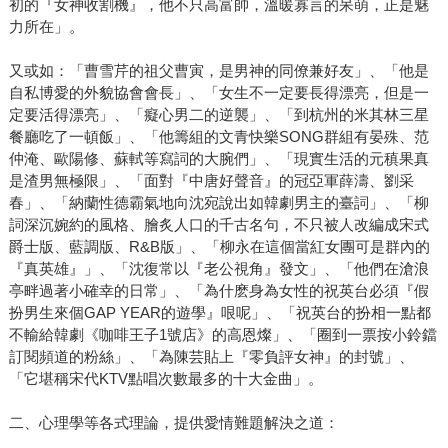
初的『女神收割機』，他不只高富帥，溫暖寡言的呆萌，正是魅
力所在」。
又或如：「曹雪芹的祖父曹寅，是男神的同僚兼好友」、「他是
自私博愛的外貌協會會長」、「女生不一定要長得漂亮，但是一
定要活得漂亮」、「癡心男二的逆襲」、「到杭州的米其林三星
餐廳吃了一頓飯」、「他籌組的文青快樂SONG群組有晏殊、范
仲淹、歐陽修、蘇軾等寫詞的大腕們」、「現實生活的元稹果真
是渣男無極限」、「面對『中唐好聲音』的冠亞軍薛濤、劉采
春」、「納蘭性德霸氣地向沈宛說出如韓劇男主的臺詞」、「柳
詞深沉婉約的風格、膾炙人口的千古名句，不只被人改編成宋式
爵士版、藍調版、R&B版」、「柳永在這個當紅女團可是群內的
『真英雄』」、「沈復常以『老公視角』發文」、「他們在滄浪
亭畔過著小確幸的日常」、「為什麽身為女性的祝英台必須『假
扮男生來個GAP YEAR的遊學』哏呢」、「祝英台的扮相一點都
不輸給韓劇《咖啡王子1號店》的高恩燦」、「圈到一票按小鈴鐺
訂閱頻道的粉絲」、「為陳芸貼上『零負評女神』的封號」、
「它堪稱宋代KTV點唱次數最多的十大金曲」。
二、心理學等各式理論，提供愛情難題解決之道：