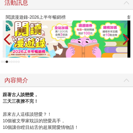
活動訊息
年輕運動員的恆毅力與拚勁，不只展現跨世代運動家的風
度，堅持到底無論輸贏的熱情，也十分振奮人心。此刻，讓
閱讀漫遊錄-2026上半年暢銷榜
飢
我想起書中的十位古潮人，若能用十項全能的運動項目，與
他們卓越的才能與精采的人生做類比，是不是能吸引更多讀
者走進文人的潮世界呢？ 奧運結束後，我透過十項全能項目
的列舉，和十位古人的生命情韻進行連結。沒想到，每位古
人恰好能與不同運動專項巧妙串接，因此，我著手將文稿重
新整理，為運動員和古潮人設計主題能量金句。例如：諸葛
亮就像1500公尺選手，中距離跑步講究配速、肌耐力、速耐
力、意志力等，這與諸葛亮的生命系譜不謀而合，澹泊明志
內容簡介
的隱居隆中，就像起跑不能逞能求快，劉備三顧茅廬之後，
諸葛亮獻策，讓生命能量加速前進，接著，一鳴驚人的赤壁
跟著古人談戀愛，
之戰，形成三國鼎立之勢，諸葛亮跑出自己的生命姿態，最
三天三夜撩不完！
後國君託孤與北伐之志，他用盡最後的力量，鞠躬盡瘁、死
而後已。因而，每位古潮人堅持到底的精神，讓我們窺見生
原來古人這樣談戀愛？！
命獨一無二的光芒。 2.《國學潮人誌》介紹了12位古人，
10個被文學家耽誤的戀愛高手，
《國學潮人誌2》介紹了10位。請問老師是如何「選角」的？
10個讓你瞠目結舌的超展開愛情物語！