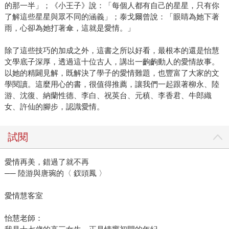
的那一半」；《小王子》說：「每個人都有自己的星星，只有你
了解這些星星與眾不同的涵義」；泰戈爾曾說：「眼睛為她下著
雨，心卻為她打著傘，這就是愛情。」
除了這些技巧的加成之外，這書之所以好看，最根本的還是怡慧
文學底子深厚，透過這十位古人，講出一齣齣動人的愛情故事。
以她的精闢見解，既解決了學子的愛情難題，也豐富了大家的文
學閱讀。這麼用心的書，很值得推薦，讓我們一起跟著柳永、陸
游、沈復、納蘭性德、李白、祝英台、元稹、李香君、牛郎織
女、許仙的腳步，認識愛情。
試閱
愛情再美，錯過了就不再
── 陸游與唐琬的〈 釵頭鳳 〉
愛情慧客室
怡慧老師：