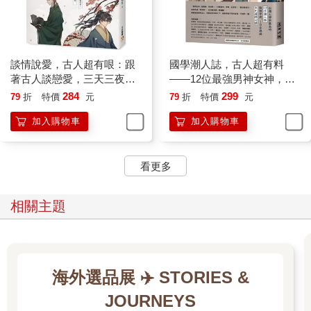
有人說，婚禮只是一彈指的幸福，婚姻才是一輩子的承諾。世人
都以為王子與公主婚後，過著幸福與快樂的日子。錯錯錯！如果
是這樣，這齣世紀虐心大戲還演得下去嗎？
談情說愛，古人超有哏：跟
國學潮人誌，古人超有料
每齣戲都有個大魔王，這次卡在兩人甜蜜世界裡，做出大破壞
著古人談戀愛，三天三夜撩
——12位最強男神女神，成
的，就是男主最親近的陌生人── 陸游的母親。陸母忍耐唐琬很
不完！10堂文學家瘋傳的愛
敗起伏的生命中，有哪些與
284
299
79
折
特價
元
79
折
特價
元
久了，她眼看原本胸懷大志的陸游婚後竟就忘記男兒志在四方，
情課
眾不同的求生姿態、不同的
整天繞著美媳婦兒打轉，書本再沒打開過，酒卻一杯一杯地喝，
加入購物車
加入購物車
「潮」
沉迷於談情說愛的浪漫，將考取功名、為家爭光當作過耳東風，
十分痛心。
陸母相信「女子無才便是德」，不懂嫁為人婦的唐琬，為何天天
看更多
在家搞藝文沙龍、品酒辦趴踢？
陸母從早到晚開始頻頻追問唐琬的行蹤，三不五時敲他們的房門
相關主題
碎唸，逼得唐琬淚眼婆娑。看到愛妻受氣，陸游怎能默不作聲，
開始對陸母臭臉相待。陸母也不是省油的燈，祭出「你要是再和
唐琬成天廝混，明天就見不到媽媽了！如果我走了，列祖列宗也
不會原諒你的！把什麼驅逐金人、恢復大宋榮光都放在一邊，你
還是我們陸家的子孫嗎？」。
海外選品展 ✈️ STORIES &
面對母親用傳統儒家以孝道為先的旗幟進行「情緒勒索」，陸游
JOURNEYS
猶豫了、遲疑了！他知道自己必須擔負起振興陸家、光復國土的