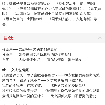
人道實踐家，內心爆棚的大愛與關懷，讓我每讀一次＜公輸
讀：讓孩子學會27種關鍵能力》、《說個好故事，讓世界記住
＞，就會渾身竄熱，為他人的摩頂放踵而敬重，為他的聰明
你！》、《療癒26顆破碎的心：怡慧老師的閱讀課》、《見字如
機智而讚嘆。 墨子絕對不是一個舌燦蓮花的巧辯者，是用生
晤》、《星讀物語：怡慧老師十二星座的閱讀配對處方箋》、
《用書脫魯的一生閱讀術》、《國學潮人誌，古人超有料》等
命去愛世人的務實者。同時，他讓弱者有能力變強大，讓弱
書。
勢團體有機會去串連，他的非攻絕對是有能力捍衛敵手的欺
侮與掠奪。看到烏俄之戰，就忍不住在心底叫喚著墨子，如
果你穿越到現代，你要怎麼保護烏克蘭的子民，免於戰爭的
目錄
迫害與戰火的侵襲？墨子的兼愛與非攻也是我所期待的未來
世界圖像。 6.去年老師統籌，聯合了新北市閱讀績優學校、
推薦序── 曾經發生過的愛都是真的
與金石堂網路書店合作，主推了「D-I-BOOK」選書師系統，
推薦序── 姐是被國文科所耽誤的愛情諮商師
自序── 古人愛情煉金術——讓你秒懂愛、變神隊友
對閱讀的推廣不遺餘力。想問老師覺得「閱讀」對學生的真
正價值是什麼？是否可以推薦三本書給金石堂的讀者呢？ 閱
輯一 文人也情癡
讀就像氧氣，不能一刻沒有它。雖然它看似不存在，卻是生
想要愛得長久，除了喜歡還要經營？── 柳永愛情的美麗與哀愁
存的必要品。面對變化快速的AI時代，唯有不斷學習新知，
愛情再美，錯過了就不再── 陸游與唐琬的〈釵頭鳳〉
才能跟上時代潮流。因此，數位原住民世代並非抗拒閱讀，
我們的不完美，造就了彼此── 沈復與芸娘的愛情童話
而是他們生命有許多有趣的事物等著他們去探究與試探，如
沒有說出口的愛不是愛── 《納蘭詞》愛你猶如初見的虐心愛情
果，我們可以透過遊戲化、科技化的方式，引領他們認識閱
愛情只是回眸一笑的塵緣？── 天上謫仙人李白不想提的情史
讀的多元風貌，輔以閱讀習慣的培養，逐步搭建閱讀能力，