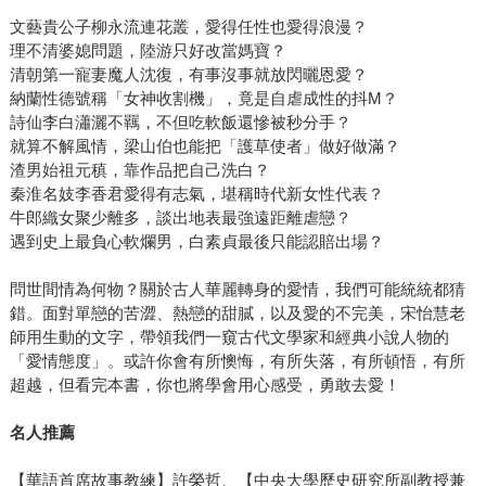
過程中有沒有遺珠之憾？還是，有繼續創作第三本的構想？
文藝貴公子柳永流連花叢，愛得任性也愛得浪漫？
每個古潮人們都是刻在自己心底的美麗名字。我從學生熟悉
理不清婆媳問題，陸游只好改當媽寶？
的古人開始書寫，以「翻案」的心情，讓古人變得可愛可
清朝第一寵妻魔人沈復，有事沒事就放閃曬恩愛？
親。同時，以通靈少女的心情，來替他們擦亮他們身上的潮
納蘭性德號稱「女神收割機」，竟是自虐成性的抖M？
牌。《國學潮人誌》系列，每一集至少要有一位美麗才女來
詩仙李白瀟灑不羈，不但吃軟飯還慘被秒分手？
撐腰，例如：李清照從萌少女到為自己的婚戀權戰鬥的身
就算不解風情，梁山伯也能把「護草使者」做好做滿？
影，讓我每讀一次＜聲聲慢＞，就忍不住為她美麗又哀愁的
渣男始祖元稹，靠作品把自己洗白？
人生流下熱淚來。至於，魏晉詠絮之才謝道韞的實力與魅
秦淮名妓李香君愛得有志氣，堪稱時代新女性代表？
力，她，無懼門閥婚姻的束縛，勇敢活出自己獨家限量版的
牛郎織女聚少離多，談出地表最強遠距離虐戀？
遇到史上最負心軟爛男，白素貞最後只能認賠出場？
人生。每位古潮人若是穿越時空而來，各個都是美學大師、
生活藝術家、斜槓再斜槓的智慧家，因此，選角的過程常常
問世間情為何物？關於古人華麗轉身的愛情，我們可能統統都猜
是揪心又痛苦的，要符合每項潮人指標，真的不是件容易的
錯。面對單戀的苦澀、熱戀的甜膩，以及愛的不完美，宋怡慧老
事。書寫的過程，的確會產生左右為難的遺珠之憾，期待有
師用生動的文字，帶領我們一窺古代文學家和經典小說人物的
機會再把心底喜愛的潮人們，重新演繹，介紹給讀者們，讓
「愛情態度」。或許你會有所懊悔，有所失落，有所頓悟，有所
他們成為我們生命的「隱形好朋友」。 3.《國學潮人誌2》
超越，但看完本書，你也將學會用心感受，勇敢去愛！
介紹的10位「古潮人」，讀者從他們的人生故事中，可以得
名人推薦
到許多借鏡和思考。聽說在挑選古潮人時，老師有特別扣合
新課綱所強調的思辨議題，可不可以舉出一、兩位書中的古
【華語首席故事教練】許榮哲、【中央大學歷史研究所副教授兼