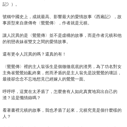
記》）。
號稱中國史上，成就最高、影響最大的愛情故事《西廂記》，故
事原型來自唐傳奇〈鶯鶯傳〉，作者就是元稹。
讓人詫異的是〈鶯鶯傳〉並不是虛構的故事，而是作者元稹和他
的初戀表妹崔雙文之間的愛情故事。
還有更令人詫異的嗎？還真的有！
〈鶯鶯傳〉裡的主人翁張生是個徹徹底底的渣男，為了功名對女
主角崔鶯鶯始亂終棄，然而矛盾的是主人翁先是說鶯鶯的壞話，
最後卻念念不忘地想見已經嫁人的鶯鶯一面。
呼呼呼，這實在太矛盾了，怎麼會有人如此真實地寫出自己的
渣？這是懺情錄嗎？
看著書裡元稹的故事，我也矛盾了起來，元稹究竟是個什麼樣的
人？