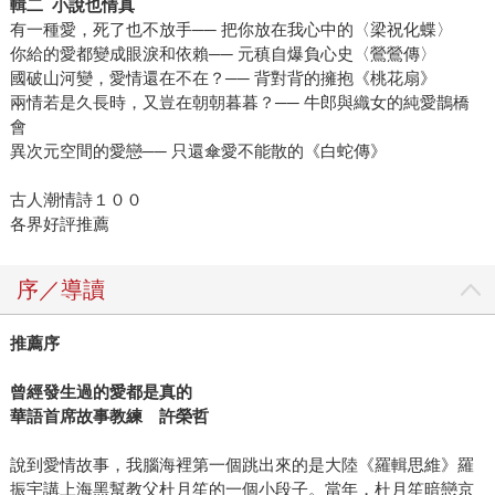
輯二 小說也情真
那麼，新世代的閱讀品味與素養，自能展現奔放的熱力與能
有一種愛，死了也不放手── 把你放在我心中的〈梁祝化蝶〉
量。 同時，閱讀是我們與孤獨共處時最好的朋友，看似無聲
你給的愛都變成眼淚和依賴── 元稹自爆負心史〈鶯鶯傳〉
卻勝有聲，它安靜地陪伴，給予我們靜享孤獨的快樂。最
國破山河變，愛情還在不在？── 背對背的擁抱《桃花扇》
後，想推薦給金石堂朋友的書籍是：《不敗學習力》、《大
兩情若是久長時，又豈在朝朝暮暮？── 牛郎與織女的純愛鵲橋
概是時間在煮我吧》、《蛤蟆先生去看心理師》三本好書，
會
有的實用、有的文藝、有的思辨，讓你閱讀更適性多元。
異次元空間的愛戀── 只還傘愛不能散的《白蛇傳》
★★★金石堂獨家抽獎★★★ 【FB 互動抽獨家宋怡慧老師
古人潮情詩１００
簽名版】 活動期間：3/10~4/10 活動辦法：凡於活動期間，
各界好評推薦
於金石堂官方粉絲專頁活動區，留言「如果身在古代，最喜
歡或最想當哪一位古潮人？」，並tag2位好友。 贈品：宋怡
慧老師親簽簽名版 名額：FB抽7位/IG抽3位 抽獎公布：4/11
序／導讀
中午前於金石堂官方FB/IG粉專公布名單，並統一於4/20前寄
出贈品。 活動頁面連結：
推薦序
FB→https://www.facebook.com/kingstonefb/posts/10158645
曾經發生過的愛都是真的
IG→https://www.instagram.com/p/Ca6DMTKtiBy 前往看更
華語首席故事教練 許榮哲
多→宋怡慧老師作品
說到愛情故事，我腦海裡第一個跳出來的是大陸《羅輯思維》羅
振宇講上海黑幫教父杜月笙的一個小段子。當年，杜月笙暗戀京