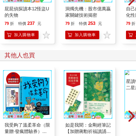
此的關係處於安心狀態，而不是常常被困在恐懼、害怕、忐忑不
屁屁偵探讀本12怪盜U
洞燭先機：股市億萬贏
自己
安的情緒泥淖裡。如果妳願意坦然分享自己內心的脆弱與無助，
的失物
家關鍵技術揭密
化性
說不定會讓對方更能理解妳所面對的處境。
【暢
心理大師薩提爾提出的冰山理論（Iceberg Theory），解釋了人類
237
253
79
折
特價
元
79
折
特價
元
79
折
行為的內在經驗與外在歷程不一致的種種原因。我們可以從對方
加入購物車
加入購物車
行為的表現（冰山上方），找到問題背後的成因，避免治標不治
本；透過冰山下的情緒探索，層層向下挖掘，探究事件背後的心
智模式，接近行為或問題的本質，找尋根本的解決之道。
其他人也買
面對剪不斷、理還亂的愛情，我們若能坦率一點，往往就不會卡
關，坦白與溝通更容易找到彼此面對困難的應對方法。一如薩提
爾的信念：「改變是可能的，即使外在的改變有限，內在的改變
還是可能的。」
被譽為愛國詩人的陸游，在愛情上的表現並不勇敢，面對舊有傳
統的束縛與媽寶的枷鎖，選擇以閃躲與逃避來處理與心愛的人之
間的感情糾葛，讓伊人最後成為一縷哀愁的輕煙而永逝，留下了
難以撫平的傷痕。
陸游的曖昧讓唐琬受盡委屈，猜忌與誤解是愛情變色的元兇。唯
有用真誠的態度、理性的方式來解決問題，才能讓彼此的關係堅
若磐石，不受他人耳語而動搖，活出自在與愜意的相愛人生。
我受夠了溫柔革命（限
如是我聞：金剛經筆記
星讀
量贈‧發瘋體驗券）
【加贈蔣勳祈福讀誦
二星