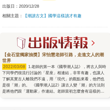
出版日：
2020/12/28
相關主題：
【潮讀古文】國學這樣讀才有趣
【金石堂獨家抽獎】宋怡慧老師引路，走進文人的潮
世界
2022/03/08
1.老師的第一本《國學潮人誌》，將古人與時
下同學們很流行討論的「星座」相連結，非常有趣，也讓人
了解其實古人離我們不遠，用「現代」的觀點來看，他們也
是很「潮」的。 《國學潮人誌2》讓古人變「潮」的方法則
是將他們跟「運動家」作連結。老師當初怎麼會有這樣的構
想？在寫作過程中有遇到什麼困難或樂趣嗎？ 去年七月東京
奧運，因為疫情來襲、人心惶惶，在電視機看轉播的我，卻
被台灣選手優異的表現，感動到熱淚盈眶。所謂世代交替，