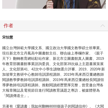
們也找出自己心目中的「最潮古人」？又該怎麼進行呢？ 每
個人心裡都有一位熠熠閃耀光芒的偶像，他讓我們學會「未
來我也要變成和他一樣：魅力四射、利他利己」的人。因
此，這本書怡慧老師設計了「你最像哪位古人」的心理測
作者
驗，也請傅文豪老師繪製Q版古潮人，讓讀者可以透過心理測
驗，先去閱讀命定的古潮人，從中思考：如果你是他，是不
是和他的價值觀很雷同？人生的選擇是不是很相似？當你找
宋怡慧
到古人朋友時，他/她彷彿穿越時空，來到你身邊，變成溫暖
國立台灣師範大學國文系、國立政治大學國文教學碩士班畢業。
的生命提燈者。未來若是遇到困難、關卡，潮人就會溫柔地
現任新北市立丹鳳高中圖書館主任、聯合線上專欄作家、《親子
給出解方，提供兩難抉擇時，不至於迷茫與困惑。同時，你
天下》翻轉教育網站駐站作家、新北市立圖書館真人圖書、2019
會發現潮人們都是心理堅強，用才能去填補生命缺憾的智
年教育部圖書館事業諮詢委員、文化部第39次線上主題書展策展
者，從未盲目地人云亦云，即便被討厭也要活出自己的亮
人、文化部第41、42次中小學生讀物選介評審、2019、2020年新
眼，讓我們學會古潮人，自由活出自己的亮麗人生的自信
加坡華文教研中心教師培訓課程講師、2019年馬來西亞董總教師
吧！ 5.如果老師能夠「穿越」回古代，老師最渴望能跟哪位
閱讀教學夢教師培訓課程講師、2019年馬來西亞董總校長閱讀領
導夢教師培訓課程講師。推動閱讀經歷豐厚完整，曾受邀台灣各
古人結交？為什麼？ 如果可以穿越的話，我最想和誰當朋
大報章雜誌及電視節目進行閱讀教育議題之專訪，被媒體譽為
友，這個問題我難倒我了。畢竟，每寫一個古人，就好像穿
「閱讀傳道士」。
越一次了，瞬間也愛上古人的生命故事。但，若真要選擇的
話，我應會熱淚盈眶地說：就是你了，墨子。他身為最早的
另著有《愛讀書：我如何翻轉8000個孩子的閱讀信仰》、《大閱