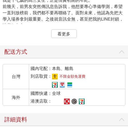
我是十七歲的高三女生，正是情竇初開的年紀。
前幾天，前男友突然傳訊息告訴我，他想要專心準備學測，希望
一直到放榜前，我們都不要再聯絡了。面對未來，他認為先把大
學入場券拿到最重要。之後就音訊全無，甚至把我的LINE封鎖，
讓我好傷心。
即便我們因無緣而分手，他需要這樣快刀斬亂麻嗎？事情已經過
看更多
了兩個星期，我想知道的是，他與我分手的真正原因？我曾去男
友的教室找過他幾次，想當面問清楚原因，但他總是刻意閃閃躲
躲、支支吾吾的……我的心情真的很沉重，做任何事都提不起勁
配送方式
來，請告訴我，我該如何做才能撫平受了傷的心，重新回到正常
的生活軌道呢？
國內宅配：本島、離島
猜忌與誤解是愛情的殺手
到店取貨：
台灣
不限金額免運費
親愛的：
國際快遞：全球
我很心疼妳的遭遇，但是一個即將面臨學測的高三生，如果忘記
海外
今夕是何夕，天天陪女朋友吃飯、逛街，累到無心念書，相信沒
港澳店取：
有哪家的父母會舉雙手支持的，是不是？到了倒數計時的時刻，
收心念書才是正確的選擇。
詳細資料
在一段親密關係中，如果能夠給予對方足夠的安全感，就能讓彼
此的關係處於安心狀態，而不是常常被困在恐懼、害怕、忐忑不