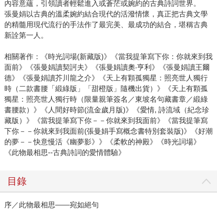
內容意蘊，引領讀者輕鬆進入或蒼茫或婉約的古典詩詞世界。
張曼娟以古典的溫柔婉約結合現代的活潑情懷，真正把古典文學
的精髓用現代流行的手法作了最完美、最成功的結合，堪稱古典
新詮第一人。
相關著作：《時光詞場(新藏版)》《當我提筆寫下你：你就來到我
面前》《張曼娟讀契訶夫》《張曼娟讀奧‧亨利》《張曼娟讀王爾
德》《張曼娟讀芥川龍之介》《天上有顆孤獨星：照亮世人獨行
時（二款書腰「緞綠版」「甜橙版」隨機出貨）》《天上有顆孤
獨星：照亮世人獨行時（限量親筆簽名／東坡名句藏書章／緞綠
書腰款）》《人間好時節(流金歲月版)》《愛情, 詩流域（紀念珍
藏版）》《當我提筆寫下你－－你就來到我面前》《當我提筆寫
下你－－你就來到我面前(張曼娟手寫概念書特別套裝版)》《好潮
的夢－－快意慢活《幽夢影》》《柔軟的神殿》《時光詞場》
《此物最相思--古典詩詞的愛情體驗》
目錄
序／此物最相思——宛如絕句