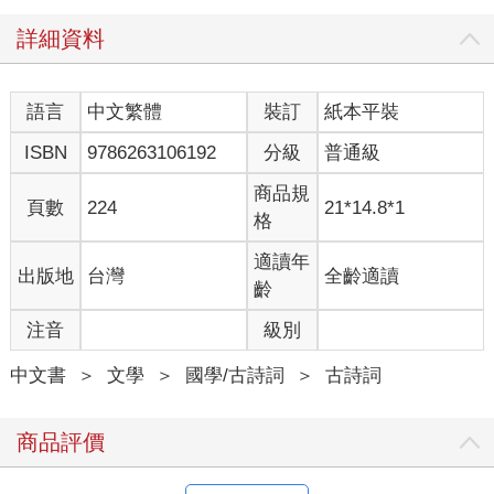
詳細資料
語言
中文繁體
裝訂
紙本平裝
ISBN
9786263106192
分級
普通級
商品規
頁數
224
21*14.8*1
格
適讀年
出版地
台灣
全齡適讀
齡
注音
級別
中文書
＞
文學
＞
國學/古詩詞
＞
古詩詞
商品評價