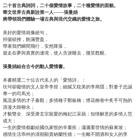
二十首古典詩詞，二十個愛情故事，二十種愛情的面貌。
華文世界古典新詮第一人───張曼娟
將帶領我們體驗一場古典與現代交織的愛情之旅。
美好的愛情就像絕句，
抑揚頓挫，飽滿豐盈，
帶著我們瞬間飛行，安然降落，
遊走在夢與真實的邊境，使人含淚睡去，微笑甦醒。
張曼娟結合古今的動人愛情書。
本書精選二十位古代名人的「愛情詩」：
坎坷卻癡情的文人皇帝李煜；細膩又耽美的李商隱；對妻子忠誠
專一的司馬光；
風流多情的才子秦觀；多情種子鄭板橋；煙花柳巷中炙手可熱的
浪漫大師柳永；
才貌雙全、深受唐玄宗寵愛的梅妃江采蘋；知情解意的多情人范
成大；
一生的愛情都獻給國仇家恨的辛棄疾；瀟灑看世情的蘇東坡；
感情生活乖舛的清朝顯貴納蘭性德；一生離不開酒和女人的李