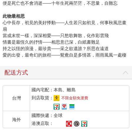
便是死亡也不會消逝——十年生死兩茫茫，不思量，自難忘
此物最相思
心中長存，初見的美好悸動——人生若只如初見，何事秋風悲畫
扇
當成末世一樣，深深相愛——只愁歌舞散，化作彩雲飛
情書是最恆久的抒情——相思意已深，白紙書難足
持之以恆的浪漫，最珍貴——采之欲遺誰？所思在遠道
愛的出發，最奇幻的旅程——鴛鴦自是多情甚，雨雨風風一處棲
配送方式
國內宅配：本島、離島
到店取貨：
台灣
不限金額免運費
國際快遞：全球
海外
港澳店取：