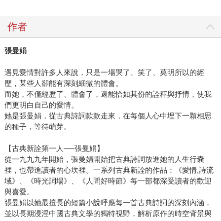
作者
張曼娟
遇見愛情對許多人來說，只是一場哭了、笑了、莫明所以的經
歷，某些人卻能有深刻細微的體會。
而她，不僅經歷了、體會了，還能恰如其份的詮釋與抒情，使我
們更明白自己的愛情。
她是張曼娟，從古典詩詞款款走來，在每個人心中埋下一顆相思
的種子，等待萌芽。
【古典新詮第一人──張曼娟】
從一九九九年開始，張曼娟開始把古典詩詞放進她的人生行囊
裡，也帶進讀者的心坎裡。一系列古典新詮的作品：《愛情,詩流
域》、《時光詞場》、《人間好時節》每一部都深受讀者的歡迎
與喜愛。
張曼娟以她最擅長的短篇小說呼應每一首古典詩詞的深刻內涵，
並以長期浸淫中國古典文學的獨特視野，解析原作的時空背景與