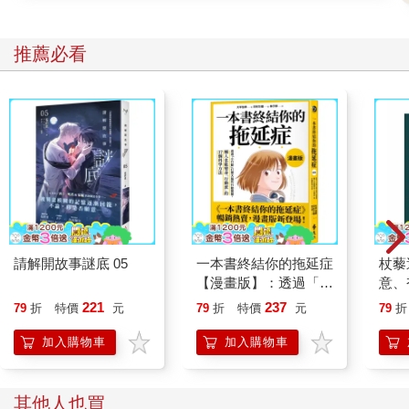
推薦必看
請解開故事謎底 05
一本書終結你的拖延症
杖藜
【漫畫版】：透過「小
意、
行動」打開大腦的行動
恭談
221
237
79
折
特價
元
79
折
特價
元
79
折
開關，懶人也能變身
想
「行動派」的37個科
加入購物車
加入購物車
學方法
其他人也買