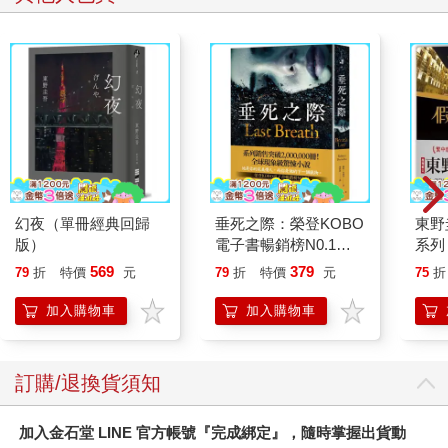
幻夜（單冊經典回歸
垂死之際：榮登KOBO
東野
版）
電子書暢銷榜N0.1！
系列
全球現象級驚悚小說，
《假
569
379
79
折
特價
元
79
折
特價
元
75
折
系列銷售突破
之夜
2,000,000冊！
加入購物車
加入購物車
訂購/退換貨須知
加入金石堂 LINE 官方帳號『完成綁定』，隨時掌握出貨動