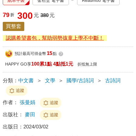
紙本平裝
金石堂 電子書
Readmoo 電子書
300
79
折
元
380
元
買整套
認購希望書包，幫助弱勢孩童上學不中斷！
15
預計最高可得金幣
點
?
100累1點 4點抵1元
HAPPY GO享
折抵無上限
分類：
中文書
＞
文學
＞
國學/古詩詞
＞
古詩詞
追蹤
作者：
張曼娟
追蹤
出版社：
麥田
追蹤
出版日：
2024/03/02