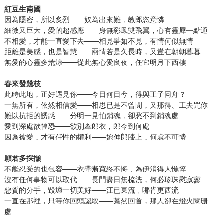
紅豆生南國
因為隱密，所以炙烈——奴為出來難，教郎恣意憐
細微又巨大，愛的超感應——身無彩鳳雙飛翼，心有靈犀一點通
不相愛，才能一直愛下去——相見爭如不見，有情何似無情
距離是美感，也是智慧——兩情若是久長時，又豈在朝朝暮暮
無愛的心靈多荒涼——從此無心愛良夜，任它明月下西樓
春來發幾枝
此時此地，正好遇見你——今日何日兮，得與王子同舟？
一無所有，依然相信愛——相思已是不曾閒，又那得、工夫咒你
難以抗拒的誘惑——分明一見怕銷魂，卻愁不到銷魂處
愛到深處欲惶恐——欲別牽郎衣，郎今到何處
因為被愛，才有任性的權利——婉伸郎膝上，何處不可憐
願君多採擷
不能忍受的也包容——衣帶漸寬終不悔，為伊消得人憔悴
沒有任何事物可以取代——長門盡日無梳洗，何必珍珠慰寂寥
惡質的分手，毀壞一切美好——江已東流，哪肯更西流
一直在那裡，只等你回頭認取——驀然回首，那人卻在燈火闌珊
處