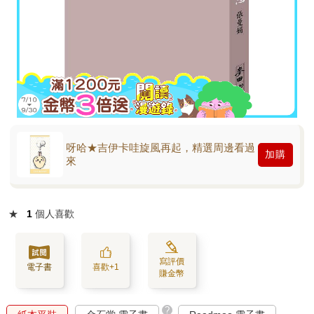
呀哈★吉伊卡哇旋風再起，精選周邊看過
加購
來
★
1
個人喜歡
寫評價
電子書
喜歡+1
賺金幣
?