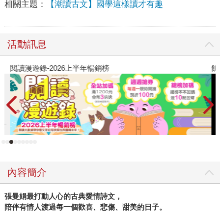
相關主題：
【潮讀古文】國學這樣讀才有趣
活動訊息
閱讀漫遊錄-2026上半年暢銷榜
飢
內容簡介
張曼娟最打動人心的古典愛情詩文，
陪伴有情人渡過每一個歡喜、悲傷、甜美的日子。