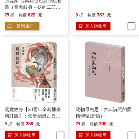
張曼娟 古典異色短篇小說套
妖的二三事【妖物誌全新插
書（鴛鴦紋身＋妖的二三
畫增訂版】：張曼娟最異色
事）
短篇小說
622
387
75
折
特價
元
9
折
特價
元
貨到通知
加入購物車
鴛鴦紋身【30週年全新插畫
此物最相思：古典詩詞的愛
增訂版】：張曼娟最古典短
情體驗(新版)
篇小說
359
300
9
折
特價
元
79
折
特價
元
加入購物車
加入購物車