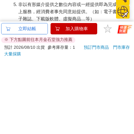
非以有形媒介提供之數位內容或一經提供即為完成之線
上服務，經消費者事先同意始提供。（如：電子書、電
子雜誌、下載版軟體、虛擬商品…等）
已拆封之個人衛生用品。（如：內衣褲、刮鬍刀、除毛
立即結帳
加入購物車
刀…等）
※ 下方點圖前往本月金石堂強力推薦
若非上列種類商品，均享有到貨7天的猶豫期（含例假
日）。
預計 2026/08/10 出貨
參考庫存量：1
預訂門市商品
門市庫存
大量採購
辦理退換貨時，商品（組合商品恕無法接受單獨退貨）必須
是您收到商品時的原始狀態（包含商品本體、配件、贈品、
保證書、所有附隨資料文件及原廠內外包裝…等），請勿直
接使用原廠包裝寄送，或於原廠包裝上黏貼紙張或書寫文
字。
退回商品若無法回復原狀，將請您負擔回復原狀所需費用，
嚴重時將影響您的退貨權益。