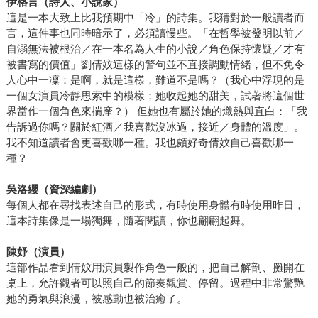
伊格言（詩人、小說家）
這是一本大致上比我預期中「冷」的詩集。我猜對於一般讀者而
言，這件事也同時暗示了，必須讀慢些。「在哲學被發明以前／
自溺無法被根治／在一本名為人生的小說／角色保持懷疑／才有
被書寫的價值」劉倩妏這樣的警句並不直接調動情緒，但不免令
人心中一凜：是啊，就是這樣，難道不是嗎？（我心中浮現的是
一個女演員冷靜思索中的模樣；她收起她的甜美，試著將這個世
界當作一個角色來揣摩？） 但她也有屬於她的熾熱與直白：「我
告訴過你嗎？關於紅酒／我喜歡沒冰過，接近／身體的溫度」。
我不知道讀者會更喜歡哪一種。我也頗好奇倩妏自己喜歡哪一
種？
吳洛纓（資深編劇）
每個人都在尋找表述自己的形式，有時使用身體有時使用昨日，
這本詩集像是一場獨舞，隨著閱讀，你也翩翩起舞。
陳妤（演員）
這部作品看到倩妏用演員製作角色一般的，把自己解剖、攤開在
桌上，允許觀者可以照自己的節奏觀賞、停留。過程中非常驚艷
她的勇氣與浪漫，被感動也被治癒了。