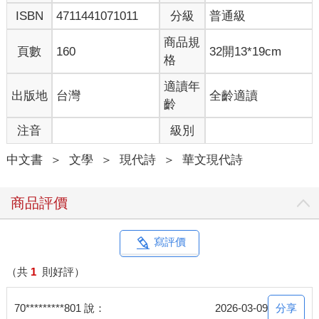
ISBN
4711441071011
分級
普通級
餐桌漂流
商品規
頁數
160
32開13*19cm
時間把我放進木碗
格
端上餐桌
心臟像未熟透的蛋白
適讀年
出版地
台灣
全齡適讀
不安地跳動
齡
注音
級別
鼻尖是被調味過的番茄
攪和眼睛灑下的蔥花
中文書
＞
文學
＞
現代詩
＞
華文現代詩
卻始終散發不出香氣
像真正的蘆薈
商品評價
應該有純潔血液
或許只要來得及
在凝固之前倒入木碗
寫評價
我就能停止
在生命餐桌上漂流
（共
1
則好評）
分享
70*********801 說：
2026-03-09
我們的迷宮