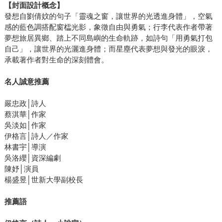
【封面設計概念】
發想自劉倩妏的句子「靈魂之窗，讓世界的光透進身體」，空氣
感的藍色調搭配窗櫺光影，象徵自由與勇氣；行李代表作者帶著
夢想旅居異鄉、踏上不同島嶼的生命軌跡，如詩句「用勇氣打包
自己」，讓世界的光灑進身體；而星塵代表夢想與發光的眼淚，
承載著作者對生命的深刻體會。
名人誠意推薦
嚴忠政│詩人
蔡淇華│作家
吳淡如│作家
伊格言│詩人／作家
林書宇│導演
吳洛纓│資深編劇
陳妤│演員
楊盛昱│世新大學副校長
推薦語