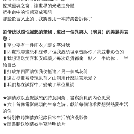
擦拭靈魂之窗，讓世界的光透進身體
把生命中的情感寫成密語
那些欲言又止的，我將要用一本詩集告訴你了
劉倩妏以感性誠懇的筆觸，道出一個異鄉人（演員）的美麗與哀
愁：
▍至少要有一件雨衣／讓文字淋我
▍四處找尋畫紙和線條／但我必須坦承告訴你／我並非彩色的
▍我想運送笑容和安眠藥／每次送貨都偷一點／一半給你，一半
給自己
▍打破第四面牆後我便抵達／另一個萬花筒
▍遠古壁畫被發現以前／山洞用什麼語言示愛？
▍我們都在試探中／變成了單位量詞
★劉倩妏以直覺誠懇的詩意詞彙，書寫演員的內心風景
★六十首像電影鏡頭的生命之詩，獻給每個追求夢想與熱愛生活
的你
★特別收錄劉倩妏記錄日常生活的浪漫影像
★隨書贈送劉倩妏手寫詩明信片