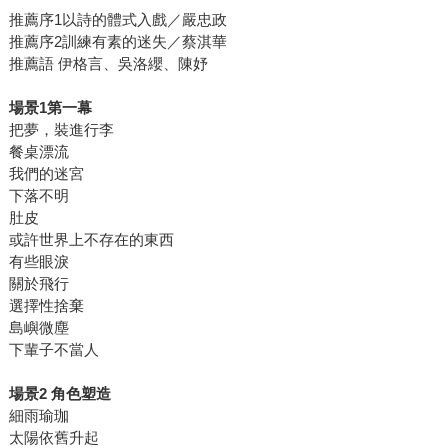
推薦序1以詩的體式入戲／嚴忠政
推薦序2訓練有素的迷失／蔡淇華
推薦語 伊格言、吳洛纓、陳妤
場景1第一幕
把夢，裝進行李
餐桌漂流
我們的迷宮
下落不明
肚皮
或許世界上不存在的東西
有些眼淚
關於飛行
選擇性捨棄
島嶼微塵
下輩子不當人
場景2 角色塑造
細雨瑜珈
太陽依舊升起