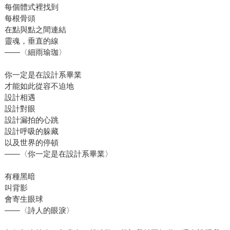
每個體式裡找到
每根骨頭
在點與點之間連結
靈魂，垂直的線
——〈細雨瑜珈〉
你一定是在設計系畢業
才能如此從容不迫地
設計相遇
設計對眼
設計漏拍的心跳
設計呼吸的躲藏
以及世界的停頓
——〈你一定是在設計系畢業〉
有種黑暗
叫背影
會寄生眼球
——〈詩人的眼淚〉