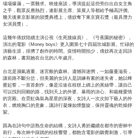
場場爆滿，一票難求。映後座談，導演提起這些旁白出自女主角
之手，觀眾反應熱烈，連影展主席、策展人等都給予極高評價。
幾天後東京影展的頒獎典禮上，倩妏奪下東京寶石獎（最具潛力
女演員獎）。
這幾年倩妏陸續主演公視《生死接線員》、《弓蕉園的秘密》，
演出的電影《Money boys》更入圍第七十四屆坎城影展。忙碌的
演藝生涯，排擠了創作的時間。疫情時開拍少，倩妏再次走回詩
的森林，書寫她在台北的八年歲月。
台北是濕氣過重、迷宮般的森林。遺憾與迷惘，一如藤蔓滋長，
讓前路不斷分岔，但美麗的女詩人是訓練有素的迷失者，她以蜂
蜜起誓，一首首創作，像是沿途在枝枒上綁上的黃絲帶，讓自己
可以找到回鄉的路，找到天上的外婆、暴雨的決心、和栽種愛情
的宮殿。在霓虹偽裝為星星的深夜，女詩人一次次卸下藝人的外
衣，燃燒胸口的意象，讓詩行凝煉如煙盤旋，保持靈魂的乾燥靜
絜。
因為在詩句中諳熟生命的結構，女詩人勇於繼續在都市的密林中
前行，每次林中踩踏的枯枝響聲，都飽含電影的聽覺刺激，引導