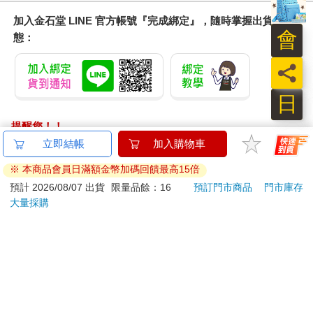
加入金石堂 LINE 官方帳號『完成綁定』，隨時掌握出貨動
會
態：
員
日
提醒您！！
金石堂及銀行均不會請您操作ATM! 如接獲電話要求您前往
ATM提款機，請不要聽從指示，以免受騙上當！
退換貨須知：
**提醒您，鑑賞期不等於試用期，退回商品須為全新狀態**
依據「消費者保護法」第19條及行政院消費者保護處公告之
「通訊交易解除權合理例外情事適用準則」，以下商品購買
後，除商品本身有瑕疵外，將不提供7天的猶豫期：
易於腐敗、保存期限較短或解約時即將逾期。（如：生
鮮食品）
依消費者要求所為之客製化給付。（客製化商品）