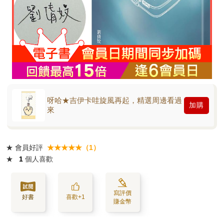
呀哈★吉伊卡哇旋風再起，精選周邊看過
加購
來
★
會員好評
★★★★★（1）
★
1
個人喜歡
寫評價
好書
喜歡+1
賺金幣