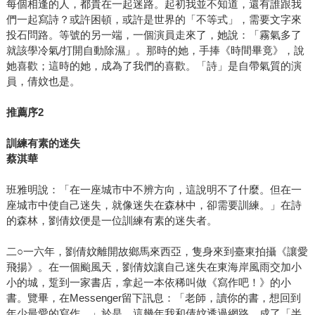
每個相逢的人，都貴在一起迷路。起初我並不知道，還有誰跟我
們一起寫詩？或許困頓，或許是世界的「不等式」，需要文字來
投石問路。等號的另一端，一個演員走來了，她說：「霧氣多了
就該學冷氣/打開自動除濕」。那時的她，手捧《時間畢竟》，說
她喜歡；這時的她，成為了我們的喜歡。「詩」是自帶氣質的演
員，倩妏也是。
推薦序2
訓練有素的迷失
蔡淇華
班雅明說：「在一座城市中不辨方向，這說明不了什麼。但在一
座城市中使自己迷失，就像迷失在森林中，卻需要訓練。」在詩
的森林，劉倩妏便是一位訓練有素的迷失者。
二○一六年，劉倩妏離開故鄉馬來西亞，隻身來到臺東拍攝《讓愛
飛揚》。在一個颱風天，劉倩妏讓自己迷失在東海岸風雨交加小
小的城，踅到一家書店，拿起一本依稀叫做《寫作吧！》的小
書。覽畢，在Messenger留下訊息：「老師，讀你的書，想回到
年少最愛的寫作。」於是，這幾年我和倩妏透過網路，成了「半