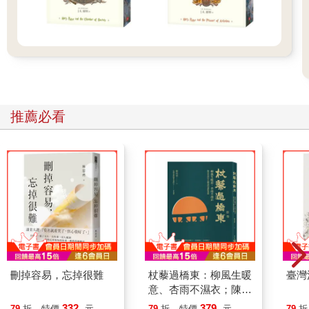
像日出抓住地平線的根
在獲取新的人格之前
先被羊水灌醉睡眠
當強光睜開雙眼
臍帶一把剪斷我的夢
打破第四面牆後我便抵達
另一個萬花筒
推薦必看
或許世界上不存在的東西
那天只是剛好揚著船帆
卻在天空溫柔注視下
遇見漂浮的你
海水清徹陪伴著
你的眼睛在尋覓
刪掉容易，忘掉很難
杖藜過橋東：柳風生暖
臺灣
或許世界上不存在的東西
意、杏雨不濕衣；陳亮
恭談以心轉境的適齡漫
知道你終將回到大海
332
379
79
折
特價
元
79
折
特價
元
79
折