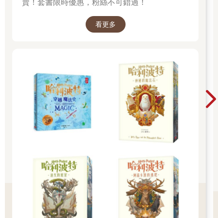
賣！套書限時優惠，粉絲不可錯過！
愛在無聲指控裡
被發配邊疆
看更多
最後
下落不明
肚皮
我記得一片熱帶雨林
每晚隔著天空傾聽，母親
用悄悄話輕撫我十月的夢
溫暖濕潤，細小嚶嚀
孕育火種需要耐心
躲進巨人體內革命
顛倒世界的骨骼
長出四季週期
想趕快讓你手臂線條爬行我