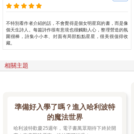
繁星是座迷宫
我常受困在過去
不特別看作者介紹的話，不會覺得是個女明星寫的書，而是像
在一團星雲中
個天生詩人。每篇詩作很有意境也很觸動人心，整理營造的氛
找尋通往你的星座
圍很棒，詩集小小本、封面有局部點點星星，很美很值得收
如果給我星圖和你
我會選擇你
一起迷路
相關主題
下落不明
你的話
過於冰涼
片片飄落
準備好入學了嗎？進入哈利波特
如雪花
的魔法世界
在我心中結冰
哈利波特歡慶25週年，電子書萬眾期待下終於開
凍傷期待