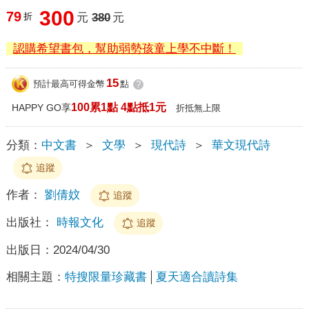
300
79
折
元
380
元
認購希望書包，幫助弱勢孩童上學不中斷！
15
預計最高可得金幣
點
?
100累1點 4點抵1元
HAPPY GO享
折抵無上限
分類：
中文書
＞
文學
＞
現代詩
＞
華文現代詩
追蹤
作者：
劉倩妏
追蹤
出版社：
時報文化
追蹤
出版日：
2024/04/30
相關主題：
特搜限量珍藏書
夏天適合讀詩集