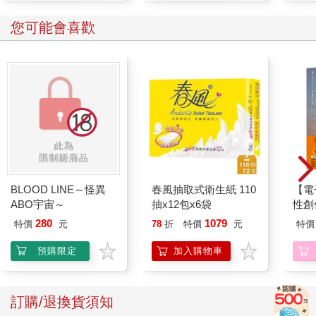
有時候會分不清天上的雲或海上的浪
分不清。風聲海浪聲，還是飛機的現在
您可能會喜歡
也分不清現實和異境，或是說
分不清路過的是天使，或是鬼魂
分不清過客與靈魂伴侶
因為關於飛行，永遠是蔚藍與純白的交談
此刻你遞來一面鏡子
（我還在靈魂的邊界迷路）
你要帶領我走出這片藍色的純白嗎
在這樣的狀態過了太久
我忘了自己的顏色
BLOOD LINE～怪異
春風抽取式衛生紙 110
【電
忘了幸福的第一句對白是什麼
ABO宇宙～
抽x12包x6袋
性創
你是天使或鬼魂？或是兩者皆非
我療
280
1079
特價
元
78
折
特價
元
特價
或是，我還不能落地
藏）
只能在雲間拉出一條棉線
預購限定
加入購物車
一條青春的換日線
關於飛行
訂購/退換貨須知
發表於《創世紀詩刊190期》