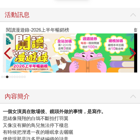
活動訊息
閱讀漫遊錄-2026上半年暢銷榜
飢
內容簡介
一個女演員在散場後、鏡頭外做的事情，是寫作。
思緒像飛翔的白鴿不斷拍打羽翼
又像沒有腳的鳥兒無法停下棲息
有時候把溼透一夜的睡眠拿去曬曬
便發現那是許多思緒編織的詩意