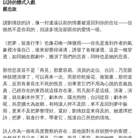
以詩的體式入戲
嚴忠政
讀劉倩妏的詩，像一封遙遠以前的情書被退回到你的住址——信
雖然不是你寫的，但諸多境況卻跟你的愛情一樣。
《把夢，裝進行李》也像召喚一陣微雨——你先是進到作者的氣
象裡冷落自己，後來卻覺得淋漓，誘發了各種滲透。這是一種穿
透，如同她在戲劇中，搬演了我們的悲喜，同時也是她的悲喜。
那些悲喜並不是「再見」那麼容易。演員的走位、台詞，乃至眼
神肢體演壞了，可以再來一次。而那些乾燥花、複製畫，那些道
具，反而有著長生不死的恨意，但畢竟它們不用為心跳的意義負
責，已經存在的東西就這樣存在著。而凡胎不是這樣。演著，演
著，就在劇本外哭了。劇本內，陽光煦煦，台詞從容；劇本外
呢，烏雲擴大為故鄉，有時讓人猝不及防，來不及回到夢中躲
雨，更來不及把夢整理好。還好，劉倩妏是來得及的。她選擇把
詩，把夢，裝進行李。帶著它，抵達自己所想的境地。
詩人作為一個有高度覺察的存在，當他面對生存狀態中的客體，
自然就不是只有「看見」它們，而是「看穿」那些物態，那些虛