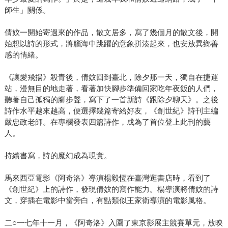
師生」關係。
倩妏一開始寄過來的作品，散文居多，寫了幾個月的散文後，開
始想以詩的形式，將腦海中跳躍的意象拼湊起來，也安放異鄉善
感的情緒。
《讓愛飛揚》殺青後，倩妏回到臺北，除夕那一天，獨自在捷運
站，漫無目的地走著，看著加快腳步準備回家吃年夜飯的人們，
聽著自己孤獨的腳步聲，寫下了一首新詩《跟除夕聊天》。之後
詩作水平越來越高，便選擇幾篇寄給好友，《創世紀》詩刊主編
嚴忠政老師。在專欄發表四篇詩作，成為了首位登上此刊的藝
人。
持續書寫，詩的魔幻成為現實。
馬來西亞電影《阿奇洛》導演楊毅恆在臺灣逛書店時，看到了
《創世紀》上的詩作，發現倩妏的寫作能力。楊導演將倩妏的詩
文，穿插在電影中當旁白，有點類似王家衛導演的電影風格。
二○一七年十一月，《阿奇洛》入圍了東京影展主競賽單元，放映