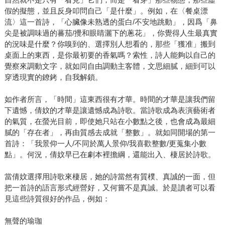
假的擬態，並且反身叩問自己「是什麼」。例如，在〈餐桌漂
流〉這一首詩，「心臟像未熟透的蛋白/不安地跳動」，因爲「鼻
尖是被調味過的蕃茄/攪和眼睛灑下的蔥花」，你覺得人生最真實
的況味是什麼？你嗅到的、選擇別人想看的，那些「獲准」搬到
桌面上的東西，是你最初要的香氣嗎？索性，詩人能夠以自己的
覺察來調動文字，就如同自由調動主客體，文思細膩，細到可以
穿透現實的鐐銬，自我解鎖。
如作者所言，「時間」這東西很有才華。時間的才華是讓我們留
下遺憾，倩妏的才華是讓遺憾成為詩歌。當詩歌成為表演藝術者
的氣質，在螢光目前，即使她只站在小數點之後，也會成為最細
膩的「存在者」，再由質感去成就「整數」。就如同開場的第一
首詩：「我景仰一人/不同於萬人景仰/我喜歡整數/更蒐集小數
點」。何況，倩妏早已在劇本裡擔綱，還能出入、棲居於詩歌。
當倩妏選擇用詩歌來棲居，她的詩當然有質樸、真誠的一面，但
把一首詩的語言形式經營好，又何嘗不是真誠。於是讀者可以看
見這些詩質很好的作品，例如：
無聲的瑜珈