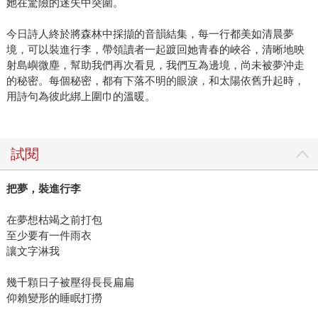
她在驚險的迷失中突圍。
今日詩人終於將森林中採擷的音韻結集，每一行都美如清晨夢
境，可以裝進行李，帶領讀者一起踱回她青春的峽谷，清晰地映
射島嶼微塵，幫助我們再次看見，我們互為邊境，尚未被夢沖走
的秘密。每個秘密，都有下落不明的眼淚，和太陽依舊升起時，
用詩句為彼此綁上圍巾的溫暖。
試閱
把夢，裝進行李
在夢想枯竭之前打包
至少要有一件雨衣
讓文字淋我
幾千顆日子被壓得長長扁扁
仰賴變形的睡眠打撈