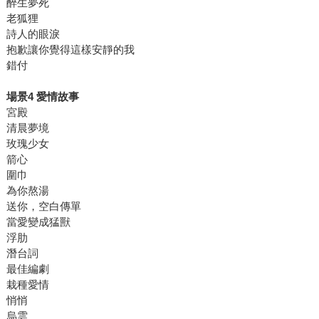
醉生夢死
老狐狸
詩人的眼淚
抱歉讓你覺得這樣安靜的我
錯付
場景4 愛情故事
宮殿
清晨夢境
玫瑰少女
箭心
圍巾
為你熬湯
送你，空白傳單
當愛變成猛獸
浮肋
潛台詞
最佳編劇
栽種愛情
悄悄
烏雲