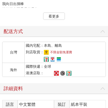
我向日出揮棒
枕頭從來不是我的壘包
那不屬於我的賽道
看更多
於是走一條新路
右腳可以是昨日碎石繁星
配送方式
左腳便是感恩
國內宅配：本島、離島
我景仰一人
不同於萬人景仰
到店取貨：
台灣
不限金額免運費
我喜歡整數
更蒐集小數點
國際快遞：全球
海外
把夢裝進行李
港澳店取：
在夢想成為整數之前
用勇氣打包自己
詳細資料
時間的才華是留下遺憾
而我讓遺憾留下詩歌
語言
中文繁體
裝訂
紙本平裝