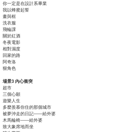
你一定是在設計系畢業
我以蜂蜜起誓
畫與框
洗衣服
飛輪課
關於紅酒
冬夜電影
相對濕度
回家的路
阿奇洛
狠角色
場景3 內心衝突
超市
三個心願
遊樂人生
多麼羨慕你住的那個城市
被夢沖走的日記——給外婆
木馬輪椅——給外婆
致大象席地而坐