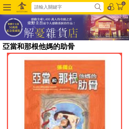
0
亞當和那根他媽的助骨