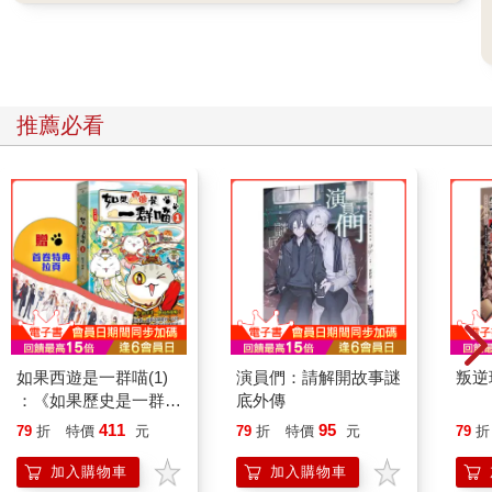
推薦必看
如果西遊是一群喵(1)
演員們：請解開故事謎
叛逆
：《如果歷史是一群
底外傳
喵》作者最新力作，附
411
95
79
折
特價
元
79
折
特價
元
79
折
【首卷特典】拉頁
加入購物車
加入購物車