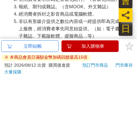
會
報紙、期刊或雜誌。（含MOOK、外文雜誌）
員
經消費者拆封之影音商品或電腦軟體。
非以有形媒介提供之數位內容或一經提供即為完成之線
日
上服務，經消費者事先同意始提供。（如：電子書、電
子雜誌、下載版軟體、虛擬商品…等）
已拆封之個人衛生用品。（如：內衣褲、刮鬍刀、除毛
立即結帳
加入購物車
刀…等）
※ 本商品會員日滿額金幣加碼回饋最高15倍
若非上列種類商品，均享有到貨7天的猶豫期（含例假
日）。
預計 2026/08/12 出貨
購買後進貨
預訂門市商品
門市庫存
大量採購
辦理退換貨時，商品（組合商品恕無法接受單獨退貨）必須
是您收到商品時的原始狀態（包含商品本體、配件、贈品、
保證書、所有附隨資料文件及原廠內外包裝…等），請勿直
接使用原廠包裝寄送，或於原廠包裝上黏貼紙張或書寫文
字。
退回商品若無法回復原狀，將請您負擔回復原狀所需費用，
嚴重時將影響您的退貨權益。