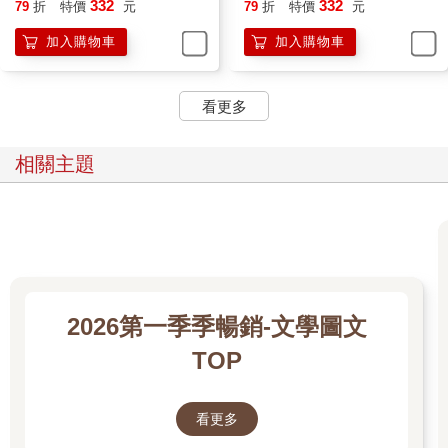
＋雨漸耳金屬書籤)
332
332
79
折
特價
元
79
折
特價
元
加入購物車
加入購物車
看更多
相關主題
2026第一季季暢銷-文學圖文
TOP
看更多