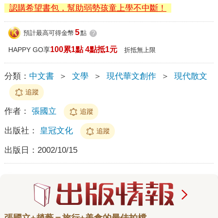
認購希望書包，幫助弱勢孩童上學不中斷！
5
預計最高可得金幣
點
?
100累1點 4點抵1元
HAPPY GO享
折抵無上限
分類：
中文書
＞
文學
＞
現代華文創作
＞
現代散文
追蹤
作者：
張國立
追蹤
出版社：
皇冠文化
追蹤
出版日：
2002/10/15
張國立+趙薇＝旅行+美食的最佳拍檔