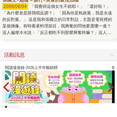
2008/08/04
「我覺得這個女生不錯耶！」 「還好啦！」
「為什麼老是跟我唱反調？」 「因為你是執政黨，我是永遠
的反對黨。」 這是我和張國立的日常對話，主題是電視裡的
某個偶像。有時看著料理節目，我興奮的問他要選哪一邊？
這人偏潑冷水說：「反正都吃不到那麼興奮幹嘛？」這人脖
子後面有根反骨，總是有藉口讓別人熱衷的事不能如願。有
時氣不過就問：「為什麼這麼討人厭？」他還得意的說：
「我就是要討每個人的厭，辦公室的人快被我搞瘋了。哈哈
活動訊息
哈……」 工作太忙、太累，這個在公司板著一張撲克臉的社
長回到家來繼續打擺子，有時候一句話也不說，有時候卻又
閱讀漫遊錄-2026上半年暢銷榜
飢
瘋瘋癲癲拿他沒奈何。剛開始抓不住他的情緒起伏搞得我也
快「起肖」，後來發現要對付他發洩壓力的方法就是給他吃
好吃的東西，這人平常很有原則，碰到美食就沒輒。 沒輒在
張國立的字典裡是毫無節制。一次吃掉三支紅豆冰棒是常有
的事、有時早上發現前一天買的半條吐司和麵包屍骨無存。
為了健康講了他兩句，有一次半夜嗑掉一桶冰淇淋，還故意
把空盒留在冷凍庫裡。 朋友從周刊「本期發言人」上看到