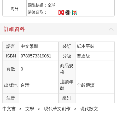
俗一點形容就是一個像拉稀，一個便秘。我們最近出了一本
國際快遞：全球
《2016710008593》（時周文化），期間經歷兩年多，為了
海外
港澳店取：
最後、最新的訊息，我覺得出書前應該再去一趟感受日新月
異的北京城，他拿出了工作上的嚴格態度：「不用了，你把
文章統統給我，我來整理就好。」當然，最後我以「那就不
詳細資料
要出我這一半」的賴皮態度獲勝。 碰上一個十八歲就立志要
當小說家的人，我肯定寫不過他。但就算用我電視人的專長
語言
中文繁體
裝訂
紙本平裝
我也「說」不過他。每次一說：「好想再去東京噢！」他一
定說：「打斷你的狗腿。」我拉朋友下水，說是ｘｘ找我去
ISBN
9789573319061
分級
普通級
的，「那打斷你們兩個人的狗腿。」 看在今年還沒出門的份
商品規
上，我不能說他壞話，否則旅行計劃會泡湯。我以「戶長」
頁數
0
格
之名發誓；以上所述全都是讚美張國立的，套句他常對我說
的話：「你是我的生命、真理和道路。」張國立，請帶我出
適讀年
出版地
台灣
全齡適讀
去玩吧！暑假都快過完了…… ＊文中張國立和趙薇合照，由
齡
時周文化提供。
注音
級別
中文書
＞
文學
＞
現代華文創作
＞
現代散文