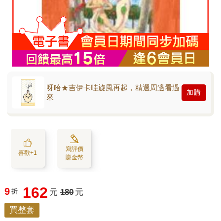
呀哈★吉伊卡哇旋風再起，精選周邊看過
加購
來
寫評價
喜歡+1
賺金幣
162
9
折
元
180
元
買整套