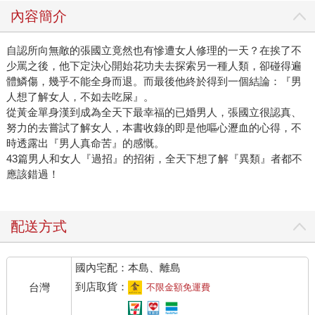
「戶長」（他賜給我的封號）的消息，都怪我為什麼叫他吃
內容簡介
泡麵還叫他去洗碗！真是老天有眼，自稱廚藝很好的張國立
婚後從沒下過廚，他只是寫得一口好菜。 知道我要寫一篇有
自認所向無敵的張國立竟然也有慘遭女人修理的一天？在挨了不
關他的文章，他一臉正經建議：「你就寫我腦筋超好、過目
少罵之後，他下定決心開始花功夫去探索另一種人類，卻碰得遍
不忘、每星期要讀五本書；還有我是一個好人，拯救了三十
體鱗傷，幾乎不能全身而退。而最後他終於得到一個結論：『男
多歲還沒找到Mr.Right的妳，而且對妳很好，每星期天帶妳吃
人想了解女人，不如去吃屎』。
美食，一年旅行一大兩小……。」 提到旅行，和美食一樣，
從黃金單身漢到成為全天下最幸福的已婚男人，張國立很認真、
是他的最愛。其實他最最最愛的是寫小說，最最愛的是睡
努力的去嘗試了解女人，本書收錄的即是他嘔心瀝血的心得，不
覺，同列最最愛的是運動。我總是抱怨不知道排第幾？他還
時透露出『男人真命苦』的感慨。
43篇男人和女人『過招』的招術，全天下想了解『異類』者都不
安慰我說除了寫小說，其他事情都可以跟他一起做，總分更
應該錯過！
高。 感謝他的大恩大德，幸好美食和旅行也是我的最愛。美
中不足的是每一次的經驗都要寫成文章出書，剛開始覺得有
趣，後來發現遊玩變成工作反而壓力更大。牡羊座對上處女
配送方式
座的旅行就是：牡羊的隨意會把處女的計劃全部搞亂，單純
出遊就罷了，但是考量到出書的內容，處女座的我就要鉅細
靡遺，常常說還沒玩遍沒靈感。那傢伙就回：「要去幾次才
國內宅配：本島、離島
能寫？我不用出門就可以寫兩萬字。」 張國立寫文章行雲流
到店取貨：
台灣
不限金額免運費
水，而且非常快，而我則是八竿子打不出一個「字」來，粗