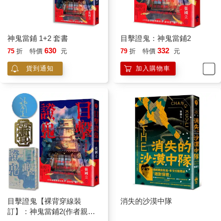
神鬼當鋪 1+2 套書
目擊證鬼：神鬼當鋪2
630
332
75
折
特價
元
79
折
特價
元
貨到通知
加入購物車
目擊證鬼【裸背穿線裝
消失的沙漠中隊
訂】：神鬼當鋪2(作者親簽