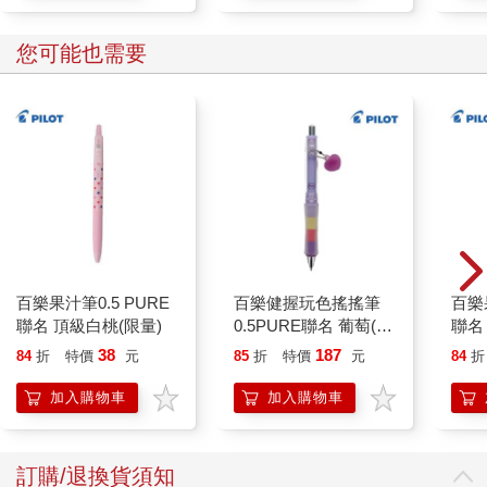
您可能也需要
百樂果汁筆0.5 PURE
百樂健握玩色搖搖筆
百樂果
聯名 頂級白桃(限量)
0.5PURE聯名 葡萄(限
聯名
量)
38
187
84
折
特價
元
85
折
特價
元
84
折
加入購物車
加入購物車
訂購/退換貨須知