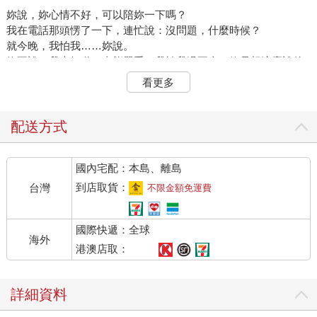
妳說，妳心情不好，可以陪妳一下嗎？
我在電話那頭愣了一下，連忙說：沒問題，什麼時候？
就今晚，我怕我……妳說。
妳不說，我也知道，事態嚴重。我怕我過不去。妳是想這麼說的
吧。
看更多
這些年，妳經歷的事情曲折到難以想像：接二連三的，哥哥車禍
身亡，姊姊得了憂鬱症，父親又被診斷出了癌症──一波接著一
波，都沒有打垮妳。妳只是聳聳肩說：再難應付的，如果是現
配送方式
實，還是得應付，一直問：為什麼會這樣，其實是於事無補的。
又過不了多久，妳發現，看來穩定的婚姻，出現了第三者，他表
國內宅配：本島、離島
明想分手，說：「這是我第一次有被愛的感覺。」
「他竟然說，如果我離開她，她會活不下去。可是認識這麼多
到店取貨：
台灣
不限金額免運費
年，他知道我可以沒有他，沒有他，我會活得很好。」
妳跟我說起這件事時，語氣仍然平靜，無波無瀾。
國際快遞：全球
從一個愛過自己的男人口中聽到這樣的話，多麼傷人。妳也只是
海外
嘆了口氣，很爽快的答應，好吧，那我們分手。不到一個星期，
港澳店取：
即刻搬出去，似乎要證明，妳不想眷戀這一份已經變調的感情。
「他一點也不想騙我，我真佩服他的坦白。」
詳細資料
我曾說，妳能夠分手分得如此灑脫，有一半的原因在於，愛本來
已經稀薄。