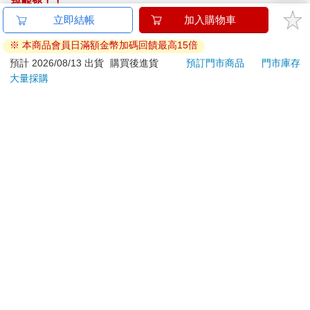
提醒您！！
不能表達，常把手機摔出工作室的窗外，今年已經摔了三支出
金石堂及銀行均不會請您操作ATM! 如接獲電話要求您前往
立即結帳
加入購物車
去，還好沒砸到人。
ATM提款機，請不要聽從指示，以免受騙上當！
人在氣急敗壞時，都像發了瘋，根本不明白自己為何要這樣做。
※ 本商品會員日滿額金幣加碼回饋最高15倍
難怪很多兇殺案的嫌犯都說自己著了魔，清醒之後才知犯了大
退換貨須知：
預計 2026/08/13 出貨
購買後進貨
預訂門市商品
門市庫存
錯。
大量採購
**提醒您，鑑賞期不等於試用期，退回商品須為全新狀態**
一個驚人大案的導火線，常只是一句話，說者無心，聽者有意，
依據「消費者保護法」第19條及行政院消費者保護處公告之
竟可以讓當事人怒火攻心、不擇手段，就是要出氣。
「通訊交易解除權合理例外情事適用準則」，以下商品購買
有時就是一個隨意飄過來的眼神，都可以被解釋為蓄意挑釁。
後，除商品本身有瑕疵外，將不提供7天的猶豫期：
別人的話到底什麼意思並不重要，自己怎麼解讀才是重點。
易於腐敗、保存期限較短或解約時即將逾期。（如：生
每個人都會有像迷宮老鼠的時候──只是撞門的頻率不同、用力大
鮮食品）
小不同，還有：老鼠要撞多久。
我看過不少人，對別人的事情很理性，對自己的非理性行為卻難
依消費者要求所為之客製化給付。（客製化商品）
以掌控。自己說話一針見血，毒辣萬分，卻容不得別人含沙射
報紙、期刊或雜誌。（含MOOK、外文雜誌）
影。一點點小事，千般計較，萬分在意。
經消費者拆封之影音商品或電腦軟體。
會不會撞門這件事，或許不是由我們的理性完全控制。
非以有形媒介提供之數位內容或一經提供即為完成之線
唯一能夠控制的，只是要撞多久吧。
上服務，經消費者事先同意始提供。（如：電子書、電
就算是大老闆，也常會碰到老鼠撞門的時候。美國房地產鉅子川
子雜誌、下載版軟體、虛擬商品…等）
普曾悟出如下道理：「在問題裡鑽牛角尖，會失去預見解決方案
已拆封之個人衛生用品。（如：內衣褲、刮鬍刀、除毛
的能力。比如說，如果你跟某個難纏的員工處不好，一心想著這
刀…等）
傢伙有多壞，就會讓辦公室的士氣變得很糟，只想著別人過錯，