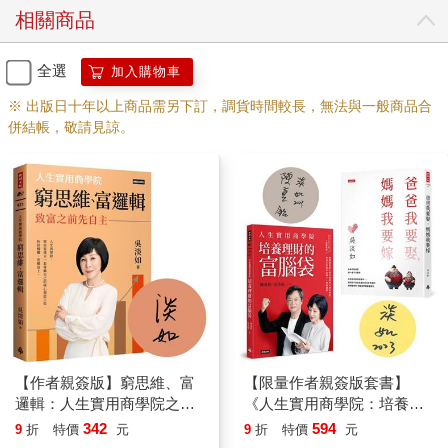
男友認識多年，已論及婚嫁，某天卻接到男友電話，男友悶悶的
相關商品
要求分手。她沒有問為什麼，只是在電話這頭沉默了一會兒，說
「我知道了」，掛掉電話。之後，她打電話給我，說：「唉，我
失戀了。」語帶哽咽。
全選
加入購物車
不知為何，電話斷訊。我再回電時，她已經關機。
※ 出版日十年以上商品需另下訂，調貨時間較長，無法與一般商品合
我非常怕她想不開，第二天繼續撥打她的電話。下午，她終於接
併結帳，敬請見諒。
了，說：「沒怎樣，我睡一覺就好了，沒事。」
我曾說，失戀應該要有效率，但這麼有效率，也未免太恐怖了一
點。
都是強人，但如此堅強，無益健康。
任何的傷痛都有復原期。
假裝沒事是一種堅強，每一個傷疤都不能強迫它凝血，太會逞強
的人，會把傷口往裡藏，血水與膿包深埋在心，恐怕更難好。仔
細想來，並不值得鼔勵。
我慢慢的學會，不只要傾聽別人的痛苦，也要懂得傾吐。一個人
如果真要有朋友，不能只是想要幫忙人，卻拒絕別人的幫忙。有
一回，我在事過境遷之後說起當時「實在活不下去」的坎坷困
境，一位朋友忽然插嘴：「妳啊，實在不夠朋友。什麼事都不
【作者親簽版】窮思維、富
【限量作者親簽版套書】
講，實在見外，沒把我們當自己人。」
邏輯：人生實用商學院之致
《人生實用商學院：培養理
為什麼不同情我，還這麼說……我就是怕朋友擔心，所以才不講
富之前先自主
財的富腦袋》＋《爸爸要再
342
594
9
折
特價
元
9
折
特價
元
的。
娶，媽媽要再嫁》