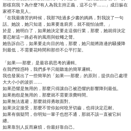
安全感來自閱讀」吳淡如再一次強調。 ＊文中吳淡如圖片，
那樣寫我？為什麼?有人為我主持正義，這不公平……」成日躲在
由方智出版提供。
家裡不敢見人。
「在我最痛苦的時候，我那?唸過多少書的媽媽，對我說了一句
話。她說，她只知道，如果要進廚房，就不能怕油煙。」
於是，她明白了，如果她決定要走這個行業，那麼，她就得決定
要忍耐這一路必有的風雨與蚊蠅之聲。
她告訴自己，如果要走向目的地，那麼，她只能將路邊的騷擾降
到最低，不需要花時間和那些不公平打架。
「如果──那麼」是最容易思考的邏輯。
在我們惶惑時，我們多半只能聽進的簡單邏輯。
我也發展出了一些簡單的「如果──那麼」的原則，提供自己處理
大大小小的波折……
如果恐懼是無用的，那麼只得讓自己被恐懼的影響降到最低。
如果抱怨是無用的，那麼就不需要浪費時間。
如果無法逃避，那麼就得勇敢面對。
如果決定接受，那麼不管你如何咬牙切齒，也得決定忍耐。
如果有個疑問，你明知一輩子也想不通，那就不該一直被它糾
纏。
如果靠別人反而麻煩，你最好靠自己。