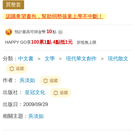
買整套
認購希望書包，幫助弱勢孩童上學不中斷！
10
預計最高可得金幣
點
?
100累1點 4點抵1元
HAPPY GO享
折抵無上限
分類：
中文書
＞
文學
＞
現代華文創作
＞
現代散文
追蹤
作者：
吳淡如
追蹤
出版社：
皇冠文化
追蹤
出版日：
2009/09/29
相關主題：
吳淡如