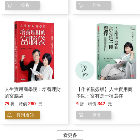
停售
停售
「如果妳連發生大事都不說，讓真正的朋友想幫都幫不上忙，是
陷朋友於不仁不義。等事情都過了才講，誰同情妳？」
說得有道理。
之後，我學會：心情惡劣時，未必要自己獨自忍受，朋友雖然未
必能夠分憂解勞，他們的同理心卻可陪你度過最難受的時光。
學會這件事之後，我不再拿孤單來虐待自己，也比較少有自憐的
情緒。
個性再強，都要學會柔軟，學會示弱。偶爾示弱並非弱者；不要
太剛硬，才有人敢親近。
所有好面子愛逞強的人，不管再怎麼優秀，都是難以親近的。現
實世界已如寒冬，何必一直當一面冰涼的鐵板？就算是刺蝟，也
需收起刺來，在刺骨的天氣裡，相互取暖。
這些年來，我學會的最重要的事
人生實用商學院：培養理財
【作者親簽版】人生實用商
的富腦袋
學院：富有是一種選擇
我最近作的最可怕的噩夢，應該是這一個吧──看一撥頭髮，竟然
260
342
79
折
特價
元
9
折
特價
元
發現自己的髮根全白。我慌張失措的問旁邊模模糊糊的面孔們：
貨到通知
停售
「啊，怎麼會這樣呢？」
有個聲音回答：「妳不知道嗎？妳的頭髮本來就已經全白的啊，
妳只是染了頭髮而已。噓，別告訴別人。」
看更多
半夜驚醒，驀然坐起，一身冷汗。然後，又糊裡糊塗的睡了。