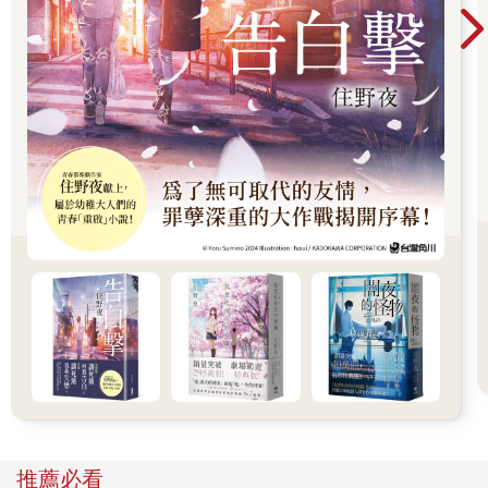
隨著時光推移，究竟有什麼不能改變？
變化才是不變的唯一真理。
忽然想起了「二十餘年如一夢，此身雖在堪驚」的句子。
二十歲時讀它，不過是強說愁而已，誰怕，人生多得是時間啊。
而如今，滄海桑田，有些二十歲時的朋友，因為意外事件，竟然
已經永永遠遠的失去了聯繫的可能。
我不知道該不該慶幸，自己還在同一個世界上，在半夜裡夢到了
白髮皤皤、即將老去？
這是我這些年來學得的第一件重要的事：接受現實。如果這個事
實已經是事實，那麼，我必須用最快的時間接受它，而不是逃避
它。
接受總比逃避快樂。
不久前，有一位朋友在健康檢查後，發現自己的胸部有了惡性腫
瘤。之前一年，她承受的災難很多。她的父親中風、兄弟因車去
世、然後丈夫有外遇，要求分手，也許內心負荷過重，因而影響
了健康。她比我成熟得多，醫生在手術後告訴她：狀況沒想像中
嚴重，不需經過整人的化療──她才欣喜的告訴我，算是老天饒她
一命，幫她慶祝一下吧！
她才三十多歲，看待命運如此平和。當我聽到這個消息的時候，
已經是她認定自己「苦盡甘來」的時候了。
推薦必看
我問她為何能夠在遭遇那麼多變化後，還能平靜如昔？