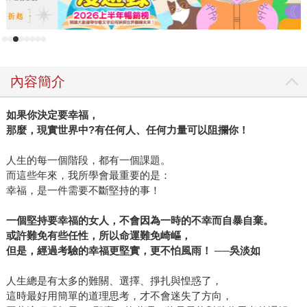
北重慶南路的書街有那麼多的書在向她招手，她立志考上北
一女，到台北持續看書，更深埋閱讀的國度，自稱內向的她
在書海中卻像條活躍的魚，自由自在呼吸著，玩耍著，一輩
子流連忘返。 針對閱讀，吳淡如並沒有特別的偏好，「不看
內容簡介
不好看的書！」卻是真的。她說最不喜歡像論文形式的書，
內容有限卻過度泡水成三、四百頁的厚度。有時為節目訪談
如果你決定要幸福，
不得不看某些書，如不好看，十分鐘了解內容後旋及放下。
那麼，現實世界中?有任何人、任何力量可以阻攔你！
已從EMBA畢業的她，期許自己可以跨文法商領域，所以也看
了不少有關企管及經營類的書。有時上節目，現場沒有可看
人生的每一個階段，都有一個課題。
的書，也會要助理到附近買本《VOGUE》或《美麗佳人》等
而這些年來，我所學會最重要的是：
女性雜誌，「沒有書在身旁，總覺不安！」旅行中也一定看
幸福，是一件需要不斷堅持的事！
書，二、三本書看完，目的地也到了，下機時覺得很豐富也
一個堅持要幸福的女人，不會因為一時的不幸而自暴自棄。
很幸福，像小說類書看完就丟，留給下一個有緣人。如果旅
或許難免有些任性，所以命運難免崎嶇，
行路經香港，她一定會買亦舒的小說在飛行中看，當下了飛
但是，經過考驗的幸福更堅實，更不怕風雨！ ──吳淡如
機時，感覺像吃了大餐一樣滿足，吳淡如覺得有一完整的時
空沉浸在傷春悲秋的情境中，也是紛擾生活中的一種調劑。
人生總是有太多的難關、選擇、掙扎與惶惑了，
因為閱讀是很自我的活動，吳淡如享受一種自在閱讀的速
這時最好用簡單的道理思考，才不會迷失了方向，
度，她不喜歡讀書會，不喜歡刻意的聚眾討論一本書，她喜