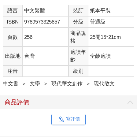
妳曾經愛過他嗎？這一件事，連妳自己也懷疑。
語言
中文繁體
裝訂
紙本平裝
像妳這樣的人，一旦鬆口求援，一定是天塌下來到了某種自己也
ISBN
9789573325857
分級
普通級
不能承受的地步。
我也是這樣的人，我知道的。怕被拒絕，所以不易開口求援。除
商品規
頁數
256
25開15*21cm
非很清楚的明白，自己不會被拒絕。「陪我借酒澆愁唱唱歌
格
吧。」妳說。
能者多勞，但能者的寂寞和辛酸誰知道？別人不知道自己苦，半
適讀年
出版地
台灣
全齡適讀
因自己也在逞強，不到最痛的時候不叫出聲。人都是物以類聚
齡
的。我身邊的朋友，個個都好強。
注音
級別
這樣的人，有十分值得崇拜的人格特質：不示弱，不喜歡輸，不
計較，有事一肩挑。不論男女，都是硬漢。
中文書
＞
文學
＞
現代華文創作
＞
現代散文
有了這些特質，在事業上多半都有成績，但在內心深處常有他人
不能了解的落寞。
我有這樣的朋友：二十多歲時創業，自以為體力無限，寫程式可
商品評價
以連寫二十四個小時，煙連抽三包，一頓飯也沒記得吃。自以為
刻苦耐勞，不到幾年，身體就搞壞了，雖然事業成功，但也換得
終生洗腎。
寫評價
一般人失戀，好歹也要花一、兩個月黯然神傷。但偏偏有人的復
原力比海星還強。某位女性友人，內在溫和，外在個性卻強，與