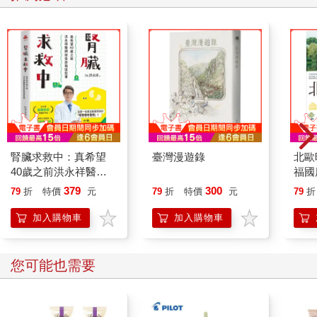
她說：我並不平靜，我也問過老天──為什麼是我。只是知道，這
時哀嚎無益，是我，就是輪到我！
她在一家投信公司工作多年，她說：還好，過去看過股票崩盤──
在所有專家都看好時，股市忽然重重摔下──這一摔使她失去過去
十年辛苦工作的積蓄，曾使她痛苦萬分，但若不接受現實，又能
怎麼樣呢？不斷下挫的大盤指數，是現實，不可以逃避，越逃傷
得越重，只好斷頭殺出，留得一點存款。幸好她這麼做了。
以前想來，那是禍，否則她早已是億萬富婆。現在想來，那是
福，使她明白她必須在最短時間內採取止血行動。
聽她這麼說，我為自己這麼被動的關心朋友，感到十分愧疚。但
腎臟求救中：真希望
臺灣漫遊錄
北歐
仔細思考她的話語，我也有相同領悟：
40歲之前洪永祥醫師
福國
可不是嗎？我看過背叛。我看過欺騙。我也曾被口口聲聲說最愛
就告訴我這些事
379
300
79
折
特價
元
79
折
特價
元
79
折
我的人重重的傷害過，然後發現自己固執得很愚蠢。這些事情都
曾使我感覺自己面臨世界末日──當時都覺得老天爺對不起我──
加入購物車
加入購物車
我這麼努力，自己的所做所為似無瑕疵，為什麼還會判斷錯誤，
還會這麼倒楣？往事不必再細數，然而這些經歷讓我明白，與其
怨天尤人，不如接受現實。告訴自己：是的，這已是事實，那麼
您可能也需要
妳想怎麼辦呢？
唯一的方式，只有接受現實，才能想到，自己是不是有能力離開
這樣的現實？而人生，總在接受現實後有了新的起點，靜靜的開