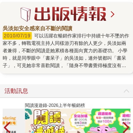
吳淡如安全感來自不斷的閱讀
2010/07/19
可以活躍在暢銷作家排行中持續十年不墜的作
家不多，轉戰電視主持人同樣游刃有餘的人更少，吳淡如兩
者兼得，不斷的閱讀是她累積各種面向實力的基礎功。 小學
時，就是同學眼中「書呆子」的吳淡如，連外號都叫「書呆
子」，可見她非常喜歡閱讀，「隨身不帶書覺得極度沒有安
全感」。她說自己從小就很孤僻，有個不愉快的童年，即使
有玩伴也常覺得很無聊，直到發現書的世界才知道生活可以
不無聊，原來書中有典範，有真實的花木蘭、秋瑾的故事，
活動訊息
看她們生命的發光發熱，對照現實中女人的抱怨或數落丈夫
的不是等，常覺自己處在虛幻和現實的代溝中。 隨書遁入不
閱讀漫遊錄-2026上半年暢銷榜
飢
同時空 既然無法避免身處外在紛纋的世界，吳淡如選擇進入
另一個世界，書成為如哈利波特那九又四分之三的車站一
般，透過書她隨時可以遁入不同的時空，可以安全的鑽進不
同的故事情境中。因為自覺把宜蘭的書都看遍了，當知道台