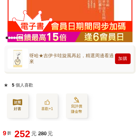
呀哈★吉伊卡哇旋風再起，精選周邊看過
加購
來
★
5
個人喜歡
寫評價
好書
喜歡+1
賺金幣
252
9
折
元
280
元