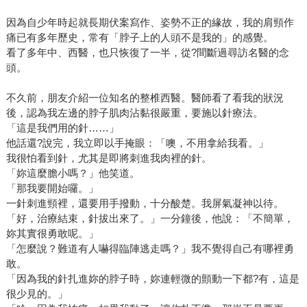
為然，重點談論人活著不論貧窮或富裕，重要的是態度問
題，人活著可以是窮而有品味而快樂。以手機而言，以前是
因為自少年時起就長期伏案寫作、姿勢不正的緣故，我的肩頸作
富人、要人的專利，現在則是不被需要的人才需要有手機，
痛已有多年歷史，常有「脖子上的人頭不是我的」的感覺。
有錢有權有勢的人說失聯就失聯，不是嗎？ 《在漫長的旅途
看了多年中、西醫，也只恢復了一半，從?間斷過尋訪名醫的念
頭。
中》描寫一位攝影家適得其所的死在阿拉斯加的故事，如何
用全部人生賭幾幅撼人的攝影作品，不問意義而求仁得仁的
不久前，朋友介紹一位知名的整椎西醫。醫師看了看我的狀況
過程，此書讓吳淡如覺得感動，她說一直崇拜為了堅持某一
後，認為我左邊的脖子肌肉沾黏很嚴重，要施以針療法。
件事，而一生不後悔的人。 《敗犬的遠犬》則是有趣的書，
「這是我們用的針……」
提及單身未婚者的立場，猶如戰敗的狗，作者的立場不無社
他話還?說完，我立即以手掩眼：「噢，不用拿給我看。」
會壓力但並非不快樂，承認輸了反而比較舒服，人無忮無求
我很怕看到針，尤其是即將刺進我肉裡的針。
自然快樂，有自我嘲笑的意味，態度卻是不卑不亢。對此
「妳這麼膽小嗎？」他笑道。
「那我要開始囉。」
書，吳淡如覺得書名很重要，讓人有好奇心想一睹為快，也
一針刺進頸裡，還要用手撥動，十分酸楚。我屏氣凝神以待。
是暢銷一因。 寫作三十餘年，出書也有二十年了，閱讀時間
「好，治療結束，針拔出來了。」一分鐘後，他說：「不簡單，
則更長的吳淡如表示，很難受單一作者的影響而寫作。倒是
妳其實很勇敢呢。」
在閱讀上，吳淡如自認是實踐派的讀者。 對閱讀她有天真的
「怎麼說？難道有人嚇得臨陣逃走嗎？」我不覺得自己有哪裡勇
一面，像因為看了海明威寫的《流動的饗宴》（九歌）屝頁
敢。
中所言「如果你夠幸運，在年輕時待過巴黎，那麼巴黎將永
「因為我的針扎進妳的脖子時，妳連輕微的顫動一下都?有，這是
遠跟隨著你，因為巴黎是一座流動的饗宴。」而受了感動，
很少見的。」