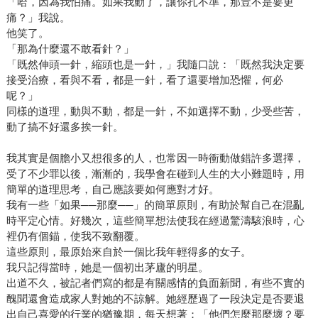
「哈，因為我怕痛。如果我動了，讓你扎不準，那豈不是要更
吳淡如真的去了巴黎，也留下不錯的回憶；或者像看了《哈
痛？」我說。
利波特》（皇冠）作者J.K.羅琳寫了當年失婚時帶小孩到咖啡
他笑了。
廳寫作的事，她趁著到訪愛丁堡，也真的找到那家咖啡廳，
「那為什麼還不敢看針？」
坐在羅琳坐過的座位上，感想則是「大丈夫當如是也！」吳
「既然伸頭一針，縮頭也是一針，」我隨口說：「既然我決定要
淡如深信人在貧窮時，反而有無窮的想像力和爆發力，可以
接受治療，看與不看，都是一針，看了還要增加恐懼，何必
超乎自己預期的精采演出。 另外，吳淡如說張愛玲影響自己
呢？」
的，不是文字上的雕琢，而是教會她避開某一些命運的糾
同樣的道理，動與不動，都是一針，不如選擇不動，少受些苦，
纏，人有時會在無法拓展視野下步入可以避免的錯，像《半
動了搞不好還多挨一針。
生緣》（皇冠）中的故事一樣。另像作者安德烈．科斯特蘭
我其實是個膽小又想很多的人，也常因一時衝動做錯許多選擇，
妮，結合股市和人生的智慧所書寫的書《一個投機者的告
受了不少罪以後，漸漸的，我學會在碰到人生的大小難題時，用
白》（商智文化）也讓她深受影響，不單是有關人生見解部
簡單的道理思考，自己應該要如何應對才好。
分，吳淡如也曾經嘗試用作者的方法投資股票，的確也賺到
我有一些「如果──那麼──」的簡單原則，有助於幫自己在混亂
錢；看了潛水攝影的書而學潛水；看旅遊的書，她也會實際
時平定心情。好幾次，這些簡單想法使我在經過驚濤駭浪時，心
體驗心得；看奧修的書，她實際利用三年的過年期間到印度
裡仍有個錨，使我不致翻覆。
體驗修行，對此她說自己不是光說不練的讀者，對人生更
這些原則，最原始來自於一個比我年輕得多的女子。
我只記得當時，她是一個初出茅廬的明星。
是，她深信由實踐中可以展現出無法預期的力量。 對未來，
出道不久，被記者們寫的都是有關感情的負面新聞，有些不實的
人或有許許多多的不確定性，但吳淡如可以肯定，天天閱
醜聞還會造成家人對她的不諒解。她經歷過了一段決定是否要退
讀，天天寫作的這件事，她一輩子堅信不移。「其實自己的
出自己喜愛的行業的猶豫期，每天想著：「他們怎麼那麼壞？要