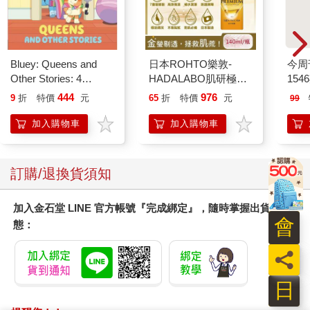
自行創業的她跟幾個朋友眉飛色舞的談及該公司不久後即將新推
出的產品。另一位向來直率的友人小靜聽她說完後，說：「嗯，
我可以讓妳生意做得更好。」
聽來很善意的一句話。誰都希望能幫朋友，不是嗎？小靜是個創
意工作者，雖然與她的行業無關，但鬼點子很多，雖然常會天外
Bluey: Queens and
日本ROHTO樂敦-
今周
飛來一筆，但若願意跟她深談，也會有些很有建設性的意見出
Other Stories: 4
HADALABO肌研極潤
154
現。
Stories in 1 Book.
金緻7重玻尿酸高效保
444
976
9
折
特價
元
65
折
特價
元
99
「請問，妳聽完這話的感覺是什麼？她對我的行業一點也不懂，
Hooray!
濕潤澤特濃精華乳液
140ml/金瓶(Premium
根本是個門外漢，憑什麼來教我。在大家面前這麼說，讓我很不
加入購物車
加入購物車
臉部肌膚護理乳霜,素
舒服。」
顏保養乾肌水凝乳)
在她聽來，全不是那個意思。她竟然認為，小靜這句話是在示
威，意味著「妳對這門生意應該很不知所措吧，我比妳知道該怎
訂購/退換貨須知
麼辦」，顯現出一種倨傲的優越感。
「我很確定她沒這意思。妳啊，想像力豐富，沒來寫小說真可
加入金石堂 LINE 官方帳號『完成綁定』，隨時掌握出貨動
惜。」我說：「小靜平時都說很佩服妳，只是想要看看能不能幫
會
態：
點忙而已。」
「真的嗎……那我還真無聊……妳知道嗎？我昨天半夜越想越
員
氣，不好意思找人訴苦，竟然在家裡摔東西，把一個漂亮的琉璃
紙鎮摔壞了……」她的語氣變溫和了。
日
真令人哭笑不得。唉，有那麼嚴重嗎？
她也不是我碰過最嚴重的。另一位友人的專長是摔手機，不高興