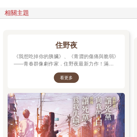
第二天早上，夢境猶新，刷牙的時候，不經意的撥了撥頭髮，還
好，髮根還是黑的，雖然，仔細尋找，已經可以看見幾縷銀絲閃
相關主題
爍了。
半是喜來半是憂。我知道，這樣的夢境，並不真實，但卻是必然
會發生的事情──總有一天，總有一天，烏絲會變成銀髮，一點也
不容你說不，如果有一天，夢境真能實現，你還得感謝自己的幸
運，老天還願意讓你擁有慢慢變老的時間。
住野夜
一如往昔，我在同樣的時間裡，搭了車到廣播電台做現場節目。
《我想吃掉你的胰臟》、《青澀的傷痛與脆弱》
在我的節目開始之前，有一段重點新聞播報，我聽見了，冥王星
被「幹掉」的消息。
——青春群像劇作家．住野夜最新力作！滿是錯
是這樣的，在某個國際天文學聯合會議裡，經過了上千位天文科
誤的「告白大作戰」，屬於幼稚大人們的青春
學家的激辯，原來我們所認定的「太陽系九大行星」之一的冥王
看更多
「重啟」小說！我想要，讓死黨向我告白。然
星被降級了，它太小了，和它一般大小的星星，並不只有它呀。
後，讓死黨為我失戀。
我們背得滾瓜爛熟的冥王星只是一顆「矮行星」，所以──太陽系
只剩下八大行星。
我驚愕得張開了嘴，卻啞口無言。
怎麼，連九大行星的真理，被公認為幾億年早已存在的事實，竟
然已經改變。
這只是一個平常人不認為太重要的小消息，對我來說，卻如天打
雷劈。它是一個刺耳的警鈴：怎麼連這個都已經改變了呢？啊，