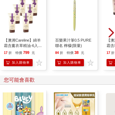
始。
這是這些年來我所學會的最重要的事。活在現實，接受我們不願
接受卻已經發生的事，就好像接受比我們巨大幾億萬倍的冥王星
也可能不是行星的事實。
深深吸一口氣接受現實，多麼容易，又多麼艱辛。相信疤痕會痊
癒，相信時間的療癒力，相信自己還可以有小小努力。相信我們
所不願承受的一切畢竟已經來臨，然後，我們才能跟自己內心裡
【澳洲Careline】綿羊
百樂果汁筆0.5 PURE
【澳洲
受傷的靈魂交談，和全世界握手言歡，因為接受了那原以為不能
霜含薰衣草精油-6入組
聯名 檸檬(限量)
霜含
接受的事，我們的視線更寬廣，破繭而出的力道更強壯。
100ml/瓶
E-6
799
38
老鼠請別再撞牛角尖
17
折
特價
元
84
折
特價
元
17
折
加入購物車
加入購物車
每個人都會有像迷宮老鼠的時候──
只是撞門的頻率不同、用力大小不同，還有：老鼠要撞多久……
您可能會喜歡
一清早，我才剛澆完花、餵完魚，就接到她的電話，聲音氣急敗
壞的電話。
她說她快氣瘋了，一夜沒睡。
什麼事這麼讓人氣惱呢？「妳昨天沒赴約，我去了，不過我很懊
惱，我告訴妳，我真的很不高興……」
原來是這樣的：