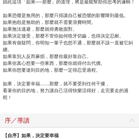
因此這項「如果──那麼」的道理，將是最能幫助你思考的邏輯！
歡沉浸在閱讀中那種無聲勝有聲的節奏。當然，看書時，手
中一定有筆，看到重要的、有趣的一定畫線在右邊，看到哪
如果恐懼是無用的，那麼只得讓自己被恐懼的影響降到最低。
如果抱怨是無助的，那麼就不需要浪費時間。
裏折記號到哪裏，所以她看過的書都有明顯的記號，她進一
如果無法逃避，那麼就得勇敢面對。
步解釋「不習慣看別人的書，是因為她一定會破壞別人的書
如果決定接受，那麼不管你如何咬牙切齒，也得決定忍耐。
的乾淨度。」 吳淡如總是同時幾本書交叉著看，但其中如有
如果有個疑問，你明知一輩子也想不通，那麼就不該一直被它糾
小說，一定先一口氣看完。 閱讀時，她並不喜歡在咖啡廳看
纏。
書，也不喜歡固定的坐姿，她喜歡在家中的池塘邊或舒服的
如果靠別人反而麻煩，那麼你最好靠自己。
躺在太妃椅或按摩椅旁，整排燈相伴，享受放鬆的閱讀，畢
如果你真心想要一些東西，那麼你就得付出代價。
竟閱讀對她像寫作一樣，像呼吸、像吃飯般自然。 實踐派的
如果你想要達到目的地，那麼一定得忍受過程。
讀者 除了出版社送書，買書，是她固定的生活習慣。如問吳
如果，決定要幸福……那麼，就不要受到任何干擾，
淡如最近三個月看了哪些書，她說「少說也有一百本書。」
看著你的目的地，努力讓自己活得快樂活得好，走完要走的過
受訪當天她隨身帶了三本書，都是當天想閱讀的書，分別是
程！
《敗犬的遠犬》（麥田）、《窮得有品味》（商周出版）及
《在漫長的旅途中》（先覺）。吳淡如說，原以為《窮得有
品味》一書，可能不是很有內容的書，一看內容發現是介紹
序／導讀
歐洲空有伯爵名號的貴族，如何靠打工只賺一、二百元而自
得其樂；看別人追逐名牌，那早就是家裏的日常用品而不以
【自序】如果，決定要幸福