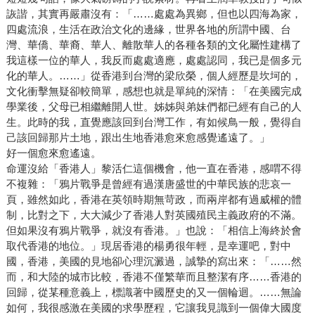
詼諧，其實再嚴肅沒有：「……處處為異鄉，但也以四海為家，
四處流浪，生活在政治文化的邊緣，世界各地的所謂中國、台
灣、華僑、華裔、華人、離散華人的各種各類的文化屬性建構了
我這樣一位的華人，我反而處處適應，處處認同，我已是個多元
化的華人。……」從香港到台灣的梁欣榮，個人經歷是坎坷的，
文化衝擊無疑卻較簡單，感想也就是單純的深情：「在美國完成
學業後，父母已相繼離開人世。姊姊與弟妹們都已經有自己的人
生。此時的我，直覺應該回到台灣工作，有如候鳥一般，覺得自
己該回歸那片土地，跟出生地香港愈來愈感覺遙遠了。」
好一個愈來愈遙遠。
命運沒給「香港人」黎活仁這個機會，他一直在香港，感喟不得
不複雜：「鴉片戰爭是曾經有過漢唐盛世的中華民族的悲哀一
頁，雖然如此，香港在英領時期無苛政，而兩岸都有過威權的體
制，比對之下，大大減少了香港人對英國殖民主義政府的不滿。
但如果沒有鴉片戰爭，就沒有香港。」也說：「相信上海終於會
取代香港的地位。」現居香港的楊勇很年輕，是幸運吧，對中
國，香港，美國的見地卻心理沉澱過，誠摯的寫出來：「……然
而，和大陸的城市比較，香港不僅繁華而且整潔有序……香港的
回歸，從某種意義上，標識著中國歷史的又一個輪迴。……無論
如何，我很感激在美國的求學歷程，它讓我見識到一個偉大國度