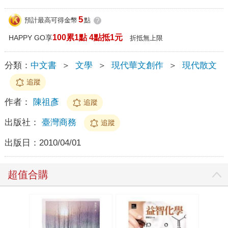
5
預計最高可得金幣
點
?
100累1點 4點抵1元
HAPPY GO享
折抵無上限
分類：
中文書
＞
文學
＞
現代華文創作
＞
現代散文
追蹤
作者：
陳祖彥
追蹤
出版社：
臺灣商務
追蹤
出版日：
2010/04/01
超值合購