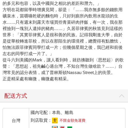
的多元和包容，以及中國與之相比的差距和潛力。」
方明在花都留學時增廣見聞，卻是：「……我亦無多餘的錢飲用
礦泉水，當嚼嚥乾硬的麵包時，只好到廁所內飲用水龍頭的生
水……只有週末到露天市場買些青菜碎肉拌飯，有一次，我在那
裡撿到一塊別人遺掉的豬肉……」久居菲律賓的秋笛見到這樣的
世界：「其實菲律賓人是很和善的民族。記得我剛進大學，由於
是從華校轉進菲校，所以在那陌生的環境裡，總覺得有點膽怯，
怕無法跟菲律賓同學打成一片；但幾個星期之後，我已經和前後
左右的同學打成一片了。」
從斗六到美國的Mark，讓人看到時，就彷彿聽到〈思想起〉的歌
聲：「思想起，祖先鹹心過台灣，不知台灣生做啥款？……」台
灣常見的認分表情，成了普林斯頓Nassau Street上的街景。
正是精采處有幽微，幽微處有精采。
配送方式
國內宅配：本島、離島
到店取貨：
台灣
不限金額免運費