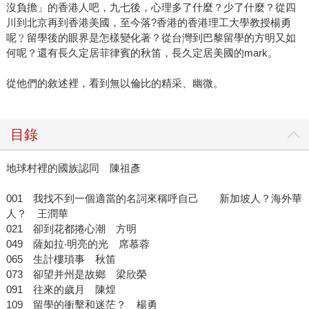
沒負擔」的香港人吧，九七後，心理多了什麼？少了什麼？從四
川到北京再到香港美國，至今落?香港的香港理工大學教授楊勇
呢﹖留學後的眼界是怎樣變化著？從台灣到巴黎留學的方明又如
何呢？還有長久定居菲律賓的秋笛，長久定居美國的mark。
從他們的敘述裡，看到無以倫比的精采、幽微。
目錄
地球村裡的國族認同 陳祖彥
001 我找不到一個適當的名詞來稱呼自己 新加坡人？海外華
人？ 王潤華
021 卻到花都捲心潮 方明
049 薩如拉‧明亮的光 席慕蓉
065 生計樓瑣事 秋笛
073 卻望并州是故鄉 梁欣榮
091 往來的歲月 陳煌
109 留學的衝擊和迷茫？ 楊勇