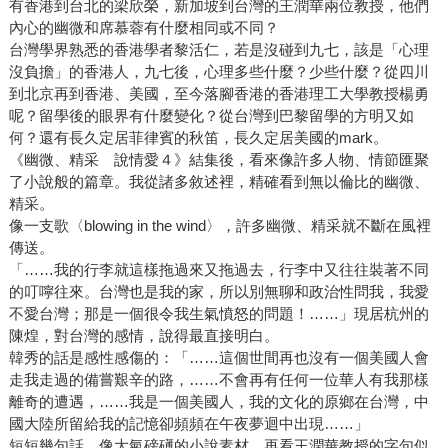
有香港到台北的梁欣榮，新加坡到台灣的王潤華兩位教授，他們
內心的幽微和席慕蓉有什麼相同或不同？
台灣學界熟悉的香港學者黎活仁，若是沒碰到九七，該是「心理
沒負擔」的香港人，九七後，心理多些什麼？少些什麼？從四川
到北京再到香港、美國，至今落腳香港的香港理工大學教授楊勇
呢？留學後的眼界有什麼變化？從台灣到巴黎留學的方明又如
何？還有長久定居菲律賓的秋笛，長久定居美國的mark。
《幽微、精采 說情愛４》結集後，看來像許多人物、情節匯聚
了小說般的篇章。我從諸多敘述裡，精確看到無以倫比的幽微、
精采。
像一支歌〈blowing in the wind〉，許多幽微、精采就不斷在風裡
傳送。
「……我的行李就這樣拖過來又拖過去，行李中又往往裝著不同
的叮嚀往來。台灣也是我的家，所以別無聊和政治性問我，我愛
不愛台灣；那是一個很令我生氣憤怒的問題！……」現居杭州的
陳煌，對台灣的感情，說得最直接明白。
韓秀的話是感性感傷的：「……這個世間再也沒有一個美國人會
走我走過的備嘗艱辛的路，……不會再有任何一位華人有我那樣
離奇的遭遇，……我是一個美國人，我的文化的原鄉在台灣，中
國大陸所留給我的記憶卻頻頻在午夜夢迴中出現……」
短短幾句話，像大氣磅礡的小說素材。再看王潤華教授的字句似