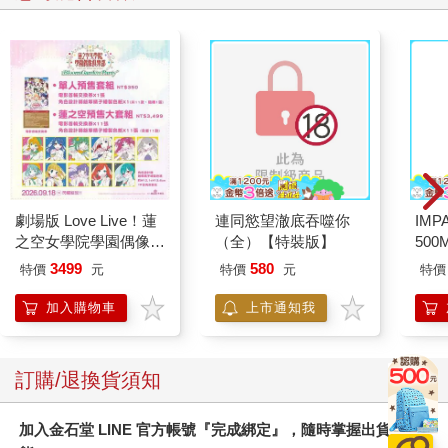
劇場版 Love Live！蓮
連同慾望澈底吞噬你
IM
之空女學院學園偶像俱
（全）【特裝版】
500
樂部 Bloom Garden
IM0
3499
580
特價
元
特價
元
特價
Party蓮之空預售大套
組
加入購物車
上市通知我
訂購/退換貨須知
加入金石堂 LINE 官方帳號『完成綁定』，隨時掌握出貨動