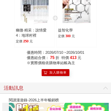
幽微‧精采：說情愛
益智化學
4：地球村裡
定價
300
元
定價
250
元
優惠時間：2026/07/10 ~2026/10/01
優惠組合價：
75
折
特價
413
元
※實際價格依購物車結帳為主
加入購物車
活動訊息
閱讀漫遊錄-2026上半年暢銷榜
飢