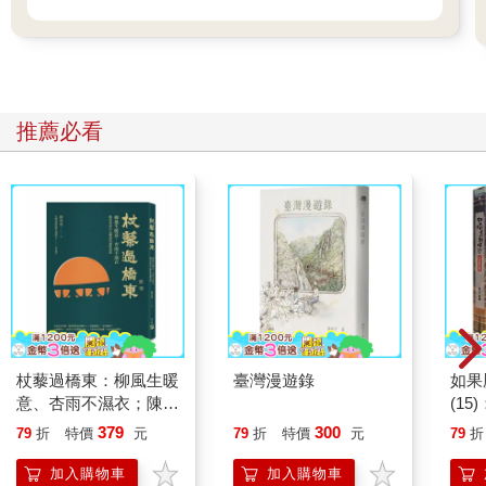
推薦必看
杖藜過橋東：柳風生暖
臺灣漫遊錄
如果
意、杏雨不濕衣；陳亮
(1
恭談以心轉境的適齡漫
貓漫
379
300
79
折
特價
元
79
折
特價
元
79
折
想
加入購物車
加入購物車