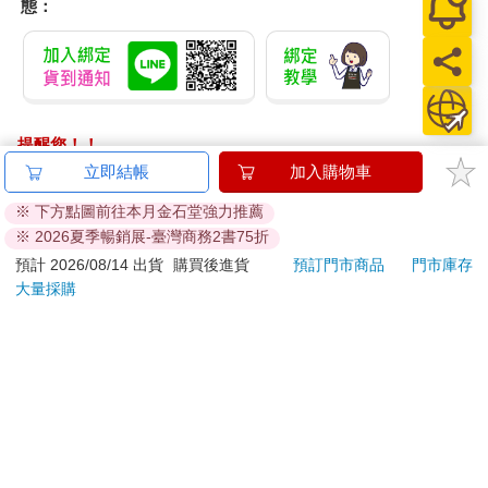
態：
提醒您！！
金石堂及銀行均不會請您操作ATM! 如接獲電話要求您前往
立即結帳
加入購物車
ATM提款機，請不要聽從指示，以免受騙上當！
※ 下方點圖前往本月金石堂強力推薦
※ 2026夏季暢銷展-臺灣商務2書75折
退換貨須知：
**提醒您，鑑賞期不等於試用期，退回商品須為全新狀態**
預計 2026/08/14 出貨
購買後進貨
預訂門市商品
門市庫存
大量採購
依據「消費者保護法」第19條及行政院消費者保護處公告之
「通訊交易解除權合理例外情事適用準則」，以下商品購買
後，除商品本身有瑕疵外，將不提供7天的猶豫期：
易於腐敗、保存期限較短或解約時即將逾期。（如：生
鮮食品）
依消費者要求所為之客製化給付。（客製化商品）
報紙、期刊或雜誌。（含MOOK、外文雜誌）
經消費者拆封之影音商品或電腦軟體。