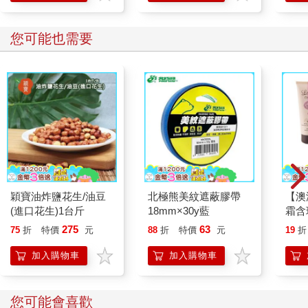
您可能也需要
穎寶油炸鹽花生/油豆
北極熊美紋遮蔽膠帶
【澳洲
(進口花生)1台斤
18mm×30y藍
霜含
E-4
275
63
75
折
特價
元
88
折
特價
元
19
折
加入購物車
加入購物車
您可能會喜歡