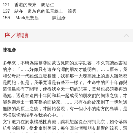
121 香港的未來 黎活仁
137 站在一道灰色的風景線上 韓秀
159 Mark思想起…… 陳祖彥
序／導讀
陳祖彥
多年來，不時為席慕蓉回蒙古見聞的文字動容，不久前讀她書裡
的序：「……好像只有遠在台灣的朋友才能明白。……原來，我
和父母那一代雖然血脈相連，我和那一大塊高原上的族人雖然都
是同胞，但是，我畢竟還是有些不一樣了。生命中的四十年都與
這個島嶼有了關聯，使得我今天一切的悲喜，竟然也必須要再透
過她，透過在這四十年間和我一起成長的朋友們的胸懷之後，才
能夠顯示出一種完整的面貌來。……只有在終於來到了一塊無邊
無際的高原上之後，才開始發現，有一個小小的南方的島嶼，是
怎樣親切地端坐在我的心中。」
文字魅力在於素樸感性真誠，讓我想起從台灣到北京，如今落腳
杭州的陳煌，從北京到美國，每年回台灣和朋友相聚的韓秀，還