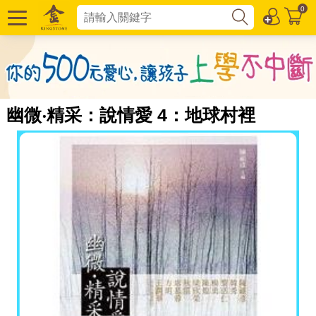
0
幽微‧精采：說情愛 4：地球村裡