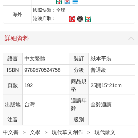
國際快遞：全球
海外
港澳店取：
詳細資料
語言
中文繁體
裝訂
紙本平裝
ISBN
9789570524758
分級
普通級
商品規
頁數
192
25開15*21cm
格
適讀年
出版地
台灣
全齡適讀
齡
注音
級別
中文書
＞
文學
＞
現代華文創作
＞
現代散文