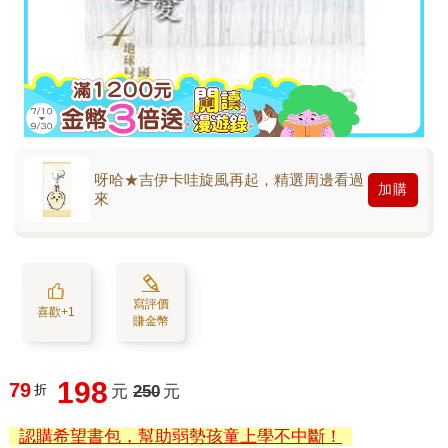
呀哈★吉伊卡哇旋風再起，精選周邊看過
加購
來
寫評價
喜歡+1
賺金幣
198
79
折
元
250
元
認購希望書包，幫助弱勢孩童上學不中斷！