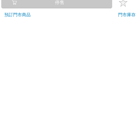
停售
刀…等）
若非上列種類商品，均享有到貨7天的猶豫期（含例假
預訂門市商品
門市庫存
日）。
辦理退換貨時，商品（組合商品恕無法接受單獨退貨）必須
是您收到商品時的原始狀態（包含商品本體、配件、贈品、
保證書、所有附隨資料文件及原廠內外包裝…等），請勿直
接使用原廠包裝寄送，或於原廠包裝上黏貼紙張或書寫文
字。
退回商品若無法回復原狀，將請您負擔回復原狀所需費用，
嚴重時將影響您的退貨權益。