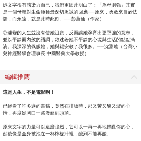
媽文字很有感染力而已，我們更因此明白了：「為母則強」其實
是一個母親對生命種種最深切坦誠的回應──原來，勇敢來自於怯
懦，而永遠，就是此時此刻。──彭蕙仙（作家）
◎遽變的人生並沒有使她沮喪，反而讓她孕育出更堅強的意志，
並以平靜而內斂的語調，敘述著她不平靜的心境與生活的點點滴
滴。我深深的佩服她，她與錫安教了我很多。──沈淵瑤（台灣小
兒神經醫學會理事長‧中國醫藥大學教授）
編輯推薦
這是人生，不是電影啊！
已經看了許多遍的書稿，竟然在排版時，那又苦又酸又澀的心
情，再度從胸口一路漫延到頭頂。
原來文字的力量可以這麼強烈，它可以一再一再地攪亂你的心，
然後像是全身被泡在一杯檸檬汁裡，酸到不能再酸。