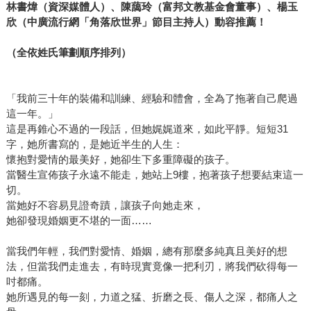
林書煒（資深媒體人）、陳藹玲（富邦文教基金會董事）、楊玉
欣（中廣流行網「角落欣世界」節目主持人）動容推薦！
（全依姓氏筆劃順序排列）
「我前三十年的裝備和訓練、經驗和體會，全為了拖著自己爬過
這一年。」
這是再錐心不過的一段話，但她娓娓道來，如此平靜。短短31
字，她所書寫的，是她近半生的人生：
懷抱對愛情的最美好，她卻生下多重障礙的孩子。
當醫生宣佈孩子永遠不能走，她站上9樓，抱著孩子想要結束這一
切。
當她好不容易見證奇蹟，讓孩子向她走來，
她卻發現婚姻更不堪的一面……
當我們年輕，我們對愛情、婚姻，總有那麼多純真且美好的想
法，但當我們走進去，有時現實竟像一把利刃，將我們砍得每一
吋都痛。
她所遇見的每一刻，力道之猛、折磨之長、傷人之深，都痛人之