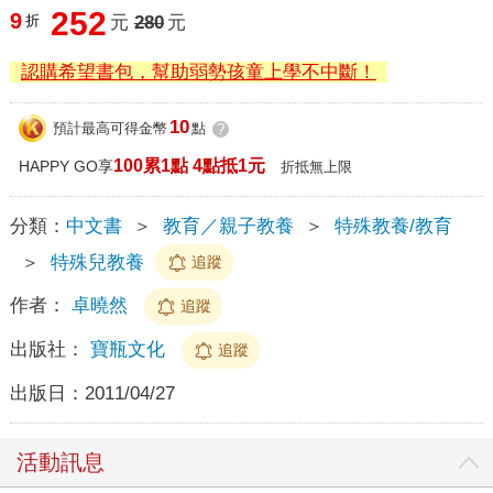
252
9
折
元
280
元
認購希望書包，幫助弱勢孩童上學不中斷！
10
預計最高可得金幣
點
?
100累1點 4點抵1元
HAPPY GO享
折抵無上限
分類：
中文書
＞
教育／親子教養
＞
特殊教養/教育
＞
特殊兒教養
追蹤
作者：
卓曉然
追蹤
出版社：
寶瓶文化
追蹤
出版日：
2011/04/27
活動訊息