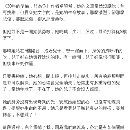
《30年的準備，只為你》作者卓曉然，她的文筆當然沒話說，無
可挑剔，但貫穿她文字的，是她的生命故事，那麼濃烈，卻那麼
悲傷，那麼悲傷，卻又那麼勇敢。
但她並不是一開始就勇敢，她吶喊、尖叫、哭泣，甚至打算從9樓
墜下。
那時她站在9樓陽台，抱著兒子，想一躍而下。身旁的風呼呼的
吹，兒子卻在她懷裡沈沈的睡。有一瞬間，兒子好像想打噴嚏，
但後來終究作罷。
只要幾秒鐘，她心想，閉上眼，再往前走幾步，所有的麻煩與問
題都可以解決。她的恐懼會完全消失，恐懼患有多重障礙的兒
子，當她年老了、不在了，她的兒子不會沒人照護。
她的身旁沒有出現奇異的光，安慰她絕望的心，也沒有蝴蝶飛
過，提醒她生命的不易，她只是看著兒子皺起鼻尖的模樣，突然
轉念，不想跳了！
這段過程，完全震撼了我，因為我們總以為，必定是有某個關鍵