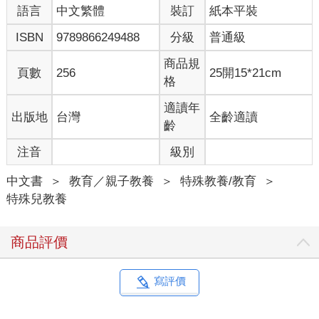
語言
中文繁體
裝訂
紙本平裝
ISBN
9789866249488
分級
普通級
商品規
頁數
256
25開15*21cm
格
適讀年
出版地
台灣
全齡適讀
齡
注音
級別
中文書
＞
教育／親子教養
＞
特殊教養/教育
＞
特殊兒教養
商品評價
寫評價