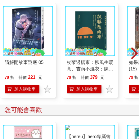
請解開故事謎底 05
杖藜過橋東：柳風生暖
如果
意、杏雨不濕衣；陳亮
(1
恭談以心轉境的適齡漫
貓漫
221
379
79
折
特價
元
79
折
特價
元
79
折
想
加入購物車
加入購物車
您可能會喜歡