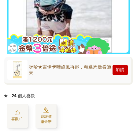
呀哈★吉伊卡哇旋風再起，精選周邊看過
加購
來
★
24
個人喜歡
寫評價
喜歡+1
賺金幣