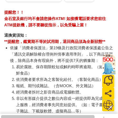
提醒您！！
金石堂及銀行均不會請您操作ATM! 如接獲電話要求您前往
ATM提款機，請不要聽從指示，以免受騙上當！
退換貨須知：
**提醒您，鑑賞期不等於試用期，退回商品須為全新狀態**
依據「消費者保護法」第19條及行政院消費者保護處公告之
「通訊交易解除權合理例外情事適用準則」，以下商品購買
後，除商品本身有瑕疵外，將不提供7天的猶豫期：
易於腐敗、保存期限較短或解約時即將逾期。（如：生
鮮食品）
依消費者要求所為之客製化給付。（客製化商品）
報紙、期刊或雜誌。（含MOOK、外文雜誌）
經消費者拆封之影音商品或電腦軟體。
非以有形媒介提供之數位內容或一經提供即為完成之線
上服務，經消費者事先同意始提供。（如：電子書、電
子雜誌、下載版軟體、虛擬商品…等）
已拆封之個人衛生用品。（如：內衣褲、刮鬍刀、除毛