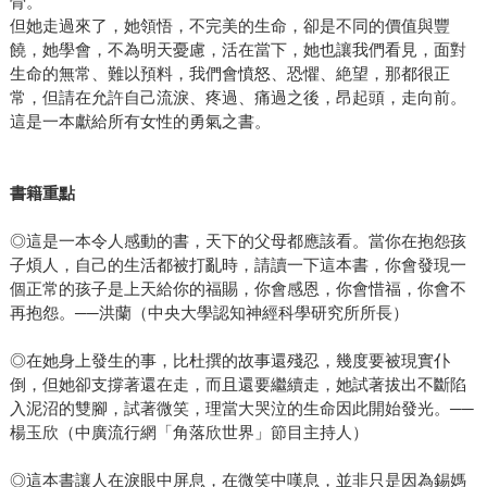
骨。
但她走過來了，她領悟，不完美的生命，卻是不同的價值與豐
饒，她學會，不為明天憂慮，活在當下，她也讓我們看見，面對
生命的無常、難以預料，我們會憤怒、恐懼、絶望，那都很正
常，但請在允許自己流淚、疼過、痛過之後，昂起頭，走向前。
這是一本獻給所有女性的勇氣之書。
書籍重點
◎這是一本令人感動的書，天下的父母都應該看。當你在抱怨孩
子煩人，自己的生活都被打亂時，請讀一下這本書，你會發現一
個正常的孩子是上天給你的福賜，你會感恩，你會惜福，你會不
再抱怨。──洪蘭（中央大學認知神經科學研究所所長）
◎在她身上發生的事，比杜撰的故事還殘忍，幾度要被現實仆
倒，但她卻支撐著還在走，而且還要繼續走，她試著拔出不斷陷
入泥沼的雙腳，試著微笑，理當大哭泣的生命因此開始發光。──
楊玉欣（中廣流行網「角落欣世界」節目主持人）
◎這本書讓人在淚眼中屏息，在微笑中嘆息，並非只是因為錫媽