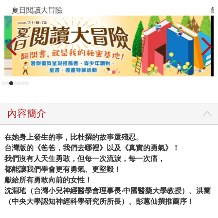
夏日閱讀大冒險
飢
內容簡介
在她身上發生的事，比杜撰的故事還殘忍。
台灣版的《爸爸，我們去哪裡》以及《真實的勇氣》！
我們沒有人天生勇敢，但每一次流淚，每一次痛，
都能讓我們學會更有勇氣、更堅毅！
獻給所有勇敢向前的女性！
沈淵瑤（台灣小兒神經醫學會理事長‧中國醫藥大學教授）、洪蘭
（中央大學認知神經科學研究所所長）、彭蕙仙撰推薦序！