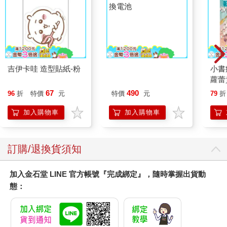
吉伊卡哇 造型貼紙-粉
【hereu】hero專屬替
小書
換電池
蘿蕾
67
490
96
折
特價
元
特價
元
79
折
加入購物車
加入購物車
訂購/退換貨須知
加入金石堂 LINE 官方帳號『完成綁定』，隨時掌握出貨動
態：