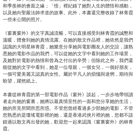
和季羨林的會面之緣；「悟」裡紀錄了她對人生的體悟和感動，
以及她向聖嚴法師求道的故事。此外，本書還完整收錄了林青霞
一些未公開的照片。
《窗裏窗外》的文字真誠流暢，可以直接感受到林青霞的誠懇和
溫暖，體會到她的真情流露。在她的散文作品裡，她依然是我們
認識的大明星林青霞，她樂意分享她與電影圈友人的交誼，讓熟
悉她的電影作品的我們，可以從她的文字中看到她的工作場景，
及她對於電影的熱情和曾為之付出的辛勞；但除此之外，我們還
能從她的文字中看到，她是一位母親，一個女兒，一個好朋友，
一個可愛美麗又認真的女性。屬於平凡人的煩惱與迷惘，期待與
盼望，躍然紙上。
本書從林青霞的第一部電影作品《窗外》談起，一步步地帶領讀
者走向她的窗裏，她將以最真情至性的一面和您分享她的生活，
她的所見所聞所思所惑。不管您曾經看過多少部她的電影，不管
您熟悉的是瓊瑤電影裡的她，還是香港武俠片裡的她，您都不該
錯過以散文再出發的她，歡迎您一起來認識《窗裏窗外》的林青
霞。