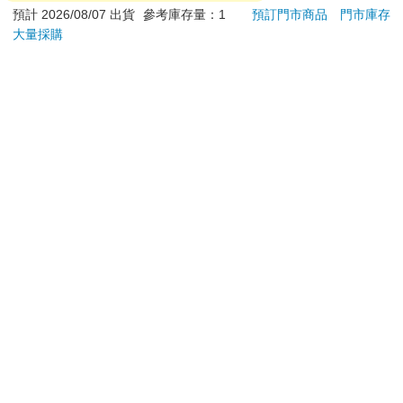
日）。
預計 2026/08/07 出貨
參考庫存量：1
預訂門市商品
門市庫存
大量採購
辦理退換貨時，商品（組合商品恕無法接受單獨退貨）必須
是您收到商品時的原始狀態（包含商品本體、配件、贈品、
保證書、所有附隨資料文件及原廠內外包裝…等），請勿直
接使用原廠包裝寄送，或於原廠包裝上黏貼紙張或書寫文
字。
退回商品若無法回復原狀，將請您負擔回復原狀所需費用，
嚴重時將影響您的退貨權益。