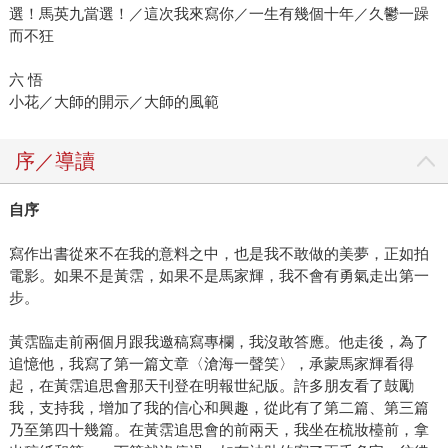
選！馬英九當選！／這次我來寫你／一生有幾個十年／久鬱一躁
而不狂
六 悟
小花／大師的開示／大師的風範
序／導讀
自序
寫作出書從來不在我的意料之中，也是我不敢做的美夢，正如拍
電影。如果不是黃霑，如果不是馬家輝，我不會有勇氣走出第一
步。
黃霑臨走前兩個月跟我邀稿寫專欄，我沒敢答應。他走後，為了
追憶他，我寫了第一篇文章〈滄海一聲笑〉，承蒙馬家輝看得
起，在黃霑追思會那天刊登在明報世紀版。許多朋友看了鼓勵
我，支持我，增加了我的信心和興趣，從此有了第二篇、第三篇
乃至第四十幾篇。在黃霑追思會的前兩天，我坐在梳妝檯前，拿