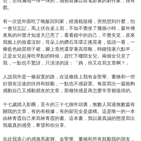
丟，丟得滿地一球一球的，感覺就像以前電影裏的窮作家，很有
戲。
有一次從外面吃了晚飯回到家，經過梳妝檯，突然想到什麼，怕
一會兒忘記，馬上伏在桌上寫，不知不覺坐了幾個小時，窗外傳
來鳥的叫聲才知道天已亮了，看看鏡中的自己，不覺失笑，原來
我臉上的妝還沒卸，耳朵上的鑽石耳環正搖晃著，低頭一看，一
條藍色絲質褶子裙，腳上竟然還穿著高筒靴，時鐘指著六點半，
正是女兒起身吃早點的時候，趕忙下樓陪女兒。兩個女兒見了
我，一點也不驚訝，只淡淡的說：「媽，你又在寫文章啊？」
人說寫作是一條寂寞的路，在這條路上我有金聖華、董橋和一些
好朋友沿途的扶持和鼓勵，一點也不感寂寞。每當寫出一篇能夠
感動自己又感動朋友的文章，那種快感是再怎麼辛苦都值得的。
十七歲踏入影圈，至今的三十七個年頭裏，無數人寫過無數篇有
關我的文章，有的有根據，有的卻完全是虛構。這是唯一的一本
由林青霞自己來寫林青霞的書。這本書，我以最真誠的態度寫出
我最真的感受，希望和你分享。
在此我衷心的感激馬家輝、金聖華、董橋和所有鼓勵我的朋友，