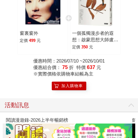
老爺笑一笑」，請好友劉家昌幫忙修詞作曲，主唱者就是現
在當紅的劉子千。「只要老爺你笑一笑，老爺老爺您好，我
到台灣來看你，只要老爺你笑一笑……」林老爺每次聽這首
歌都笑開懷。離鄉在外的她不時用一些行動讓老人家開心，
窗裏窗外
一個孤獨漫步者的遐
這就是貼心的林青霞，「我喜歡讓老人家高興。」她說。 而
想：啟蒙思想大師盧梭
定價
499
元
她說著和龍應台的往事時，也讓我覺得有趣，看到她對朋友
的人生告白
定價
350
元
的真心。 龍應台在香港教書時，住的地方較偏僻，在忙著寫
稿時，常忘了吃飯。有一次已經很晚了，龍應台還沒吃晚
優惠時間：2026/07/10 ~2026/10/01
優惠組合價：
75
折
特價
637
元
餐，於是林青霞和她的助理提著一些食物去送餐。車在蜿蜒
※實際價格依購物車結帳為主
的山路中前行，一路漆黑，到了龍應台住的地方，走在燈火
不夠明亮的樓梯間，林青霞低頭看著自己穿著一身白袍，回
加入購物車
頭看到助理兩手提著一堆食物，忽然覺得像是白蛇青蛇去探
許仙的戲碼…… 聽到這裡我心裡想：她真是個戲癡，心裡想
活動訊息
的都是戲啊！ 進而也自問：我會為了朋友深夜去送餐嗎？若
不是有對朋友的真心，應該沒這個動力吧！ 至於談到三個女
閱讀漫遊錄-2026上半年暢銷榜
飢
兒幫她寫的序，更是笑的闔不攏嘴。她開玩笑說，以前女兒
都笑她是家裡吃閒飯的，但看到她在寫書時的努力，現在都
對他肅然起敬呢！而她也很驕傲、很堅持的要當場將三個女