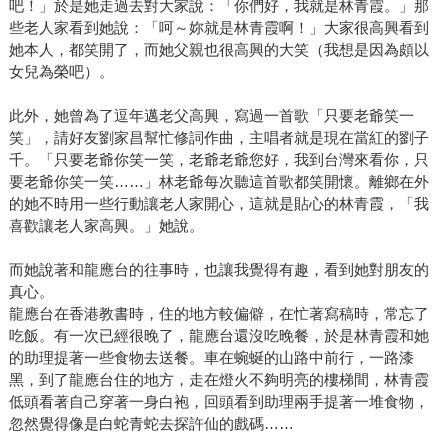
吧！」於是她走過去對大家說：「你們好，我就是林青霞。」那
些老人家看到她說：「呵～妳就是林青霞啊！」大家很高興看到
她本人，都笑開了，而她父親也很高興的大笑（我想是因為頗以
女兒為榮吧）。
此外，她曾為了逗年邁老父高興，寫過一首歌「只要老爺笑一
笑」，請好友劉家昌幫忙修詞作曲，主唱者就是現在當紅的劉子
千。「只要老爺你笑一笑，老爺老爺您好，我到台灣來看你，只
要老爺你笑一笑……」林老爺每次聽這首歌都笑開懷。離鄉在外
的她不時用一些行動讓老人家開心，這就是貼心的林青霞，「我
喜歡讓老人家高興。」她說。
而她說著和龍應台的往事時，也讓我覺得有趣，看到她對朋友的
真心。
龍應台在香港教書時，住的地方較偏僻，在忙著寫稿時，常忘了
吃飯。有一次已經很晚了，龍應台還沒吃晚餐，於是林青霞和她
的助理提著一些食物去送餐。車在蜿蜒的山路中前行，一路漆
黑，到了龍應台住的地方，走在燈火不夠明亮的樓梯間，林青霞
低頭看著自己穿著一身白袍，回頭看到助理兩手提著一堆食物，
忽然覺得像是白蛇青蛇去探許仙的戲碼……