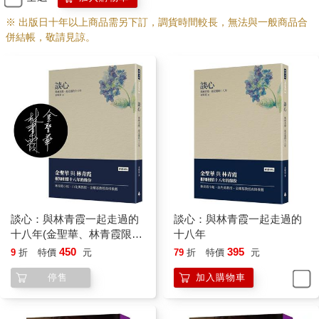
※ 出版日十年以上商品需另下訂，調貨時間較長，無法與一般商品合
併結帳，敬請見諒。
談心：與林青霞一起走過的
談心：與林青霞一起走過的
十八年(金聖華、林青霞限量
十八年
雙簽版)
450
395
9
折
特價
元
79
折
特價
元
停售
加入購物車