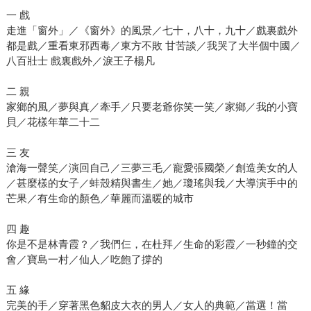
一 戲
走進「窗外」／《窗外》的風景／七十，八十，九十／戲裏戲外
都是戲／重看東邪西毒／東方不敗 甘苦談／我哭了大半個中國／
八百壯士 戲裏戲外／淚王子楊凡
二 親
家鄉的風／夢與真／牽手／只要老爺你笑一笑／家鄉／我的小寶
貝／花樣年華二十二
三 友
滄海一聲笑／演回自己／三夢三毛／寵愛張國榮／創造美女的人
／甚麼樣的女子／蚌殼精與書生／她／瓊瑤與我／大導演手中的
芒果／有生命的顏色／華麗而溫暖的城市
四 趣
你是不是林青霞？／我們仨，在杜拜／生命的彩霞／一秒鐘的交
會／寶島一村／仙人／吃飽了撐的
五 緣
完美的手／穿著黑色貂皮大衣的男人／女人的典範／當選！當