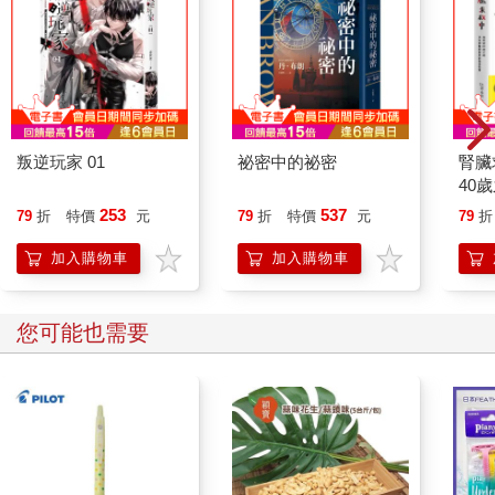
叛逆玩家 01
祕密中的祕密
腎臟
40
就告
253
537
79
折
特價
元
79
折
特價
元
79
折
加入購物車
加入購物車
您可能也需要