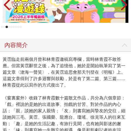
兒的序唸給大家聽，讓我感受到林青霞對她們滿滿的愛。
「我哪敢做明星夢，只敢做車掌小姐、老師夢，明星就好像
天上星星遙不可及。」這是她小時後的白日夢。而現在她雖
成為「天上星星」，看似遙不可及，但她的「真」，卻平實
的讓人感動。她說：「我被人家寫了幾十年，這是唯一一本
林青霞寫林青霞，裡面每一句話都是我心裡面湧出來的，希
內容簡介
望大家放在桌上或床頭，經過時翻一翻，就會想著『她是我
的朋友』。」這，就是表裡如一、誠懇真心，大家心目中永
黃霑臨走前兩個月曾和林青霞邀稿寫專欄，當時林青霞不敢答
遠不變的林青霞！
應。但當黃霑辭世之後，為了追憶他，她於是開始執筆寫了第一
篇文章〈滄海一聲笑〉，在黃霑追思會那天刊登在《明報》上。
這篇文章得到了許多迴響與鼓勵，於是有了第二篇、第三篇……
林青霞從此以寫作的方式復出了。
《窗裏窗外》收錄了林青霞數十篇散文作品，共分為六個章節：
「戲」裡說的是她的出道故事、拍戲的甘苦、對於作品的內心
話；「親」談她的家人親情；「友」則書寫她與摯友的交往，細
談她與三毛、黃霑、張國榮、龍應台、瓊瑤、徐克等人的往來互
動；「趣」是她的生活記趣，有旅行見聞，也有她與影迷的邂
逅；「緣」則書寫她一生難忘的相遇，像是和影劇記者的友誼，