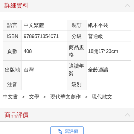
詳細資料
語言
中文繁體
裝訂
紙本平裝
ISBN
9789571354071
分級
普通級
商品規
頁數
408
18開17*23cm
格
適讀年
出版地
台灣
全齡適讀
齡
注音
級別
中文書
＞
文學
＞
現代華文創作
＞
現代散文
商品評價
寫評價