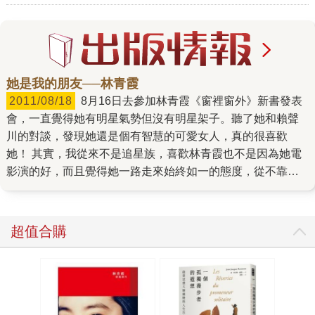
她是我的朋友──林青霞
2011/08/18
8月16日去參加林青霞《窗裡窗外》新書發表
會，一直覺得她有明星氣勢但沒有明星架子。聽了她和賴聲
川的對談，發現她還是個有智慧的可愛女人，真的很喜歡
她！ 其實，我從來不是追星族，喜歡林青霞也不是因為她電
影演的好，而且覺得她一路走來始終如一的態度，從不靠炒
作八卦緋聞撐人氣，而是靠她最佳的實力和親和力。例如她
在對談中說的一個小故事： 某天推著林老爺（她爸爸）在國
父紀念館散步，隱約聽到一旁的老人家們在談論林青霞，她
超值合購
心裡就想「去讓老人家高興一下吧！」於是她走過去對大家
說：「你們好，我就是林青霞。」那些老人家看到她說：
「呵～妳就是林青霞啊！」大家很高興看到她本人，都笑開
了，而她父親也很高興的大笑（我想是因為頗以女兒為榮
吧）。 此外，她曾為了逗年邁老父高興，寫過一首歌「只要