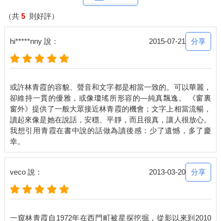
（共
5
則好評）
分享
hi*****nny 說：
2015-07-21
或許林青霞的容貌、聲音和文字都是相當一致的。可以華麗，
卻維持一貫的優雅，或像瓊瑤所形容的—純真飄逸。 《窗裏
窗外》提供了一般大眾接近林青霞的機會；文字上相當流暢，
讀起來像是她在說話，安穩、平靜，而且很真，讓人很放心。
我想引用青霞在書中說的話做為讀後感：少了遺憾，多了慶
分享
veco 說：
2013-03-20
一窺林青霞自1972年在西門町被星探挖掘，從影以來到2010