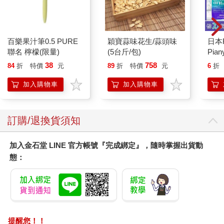
百樂果汁筆0.5 PURE
穎寶蒜味花生/蒜頭味
日本
聯名 檸檬(限量)
(5台斤/包)
Pi
腋下
38
758
84
折
特價
元
89
折
特價
元
6
折
PI
毛量
加入購物車
加入購物車
仕女
刮腋
訂購/退換貨須知
加入金石堂 LINE 官方帳號『完成綁定』，隨時掌握出貨動
態：
提醒您！！