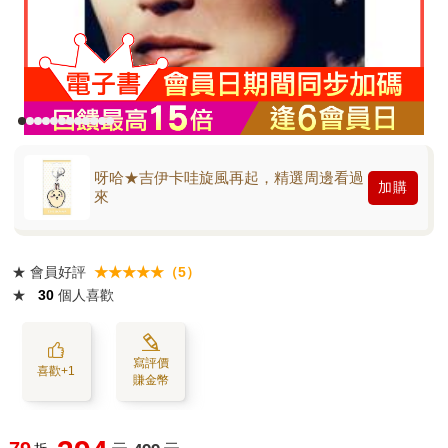
呀哈★吉伊卡哇旋風再起，精選周邊看過
加購
來
★
會員好評
★★★★★（5）
★
30
個人喜歡
寫評價
喜歡+1
賺金幣