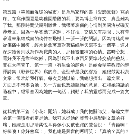
第五篇〈華麗而溫暖的城市〉是為馬家輝的書《愛戀無聲》寫的
序。在寫作圈還是幼稚園階段的我，要為博士寫序文，真是難為
了我。那段時間父親剛離世，我帶著哀傷的心情到美國洛杉磯安
葬老父。因為一早答應了家輝，不好推，交稿又有期限，只有帶
著還未集結成書的稿件在飛機上一張一張的閱讀。因為情緒尚未
從傷痛中回復，經常是拿著筆對著稿紙半天寫不出一個字，這才
深深體會到以寫作為職業的人，那種被催稿的心情。當時心想，
還好我不是靠筆吃飯，因為那寫不出東西又要準時交稿的煎熬，
實在太痛苦了。第十一篇〈有生命的顏色〉是給金聖華教授的翻
譯詩集《彩夢世界》寫的序。金聖華是我的繆斯，她很鼓勵我寫
文章，常常給我打氣。每次見她以前，我總想擠出一篇文章，一
方面是不想辜負她，另一方面也想聽聽她的意見。在和她談話的
過程中，經常會因為她的一句話，觸動了我的靈感而完成一篇文
章。
從我的第三篇〈小花〉開始，她就成了我的把關師父，每篇文章
的第一個讀者必定是她。我可以從她的聲音中感覺到文章的好
壞，她總是用那清柔悅耳得像小女孩雀躍的聲音說：「青霞啊！
好棒噢！你好會寫！」我也總是興奮的呵呵笑：「真的？真的？