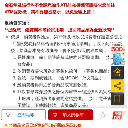
金石堂及銀行均不會請您操作ATM! 如接獲電話要求您前往
ATM提款機，請不要聽從指示，以免受騙上當！
退換貨須知：
**提醒您，鑑賞期不等於試用期，退回商品須為全新狀態**
依據「消費者保護法」第19條及行政院消費者保護處公告之
「通訊交易解除權合理例外情事適用準則」，以下商品購買
後，除商品本身有瑕疵外，將不提供7天的猶豫期：
易於腐敗、保存期限較短或解約時即將逾期。（如：生
鮮食品）
會
依消費者要求所為之客製化給付。（客製化商品）
報紙、期刊或雜誌。（含MOOK、外文雜誌）
員
經消費者拆封之影音商品或電腦軟體。
非以有形媒介提供之數位內容或一經提供即為完成之線
日
上服務，經消費者事先同意始提供。（如：電子書、電
子雜誌、下載版軟體、虛擬商品…等）
已拆封之個人衛生用品。（如：內衣褲、刮鬍刀、除毛
立即結帳
加入購物車
刀…等）
※ 本商品會員日滿額金幣加碼回饋最高15倍
若非上列種類商品，均享有到貨7天的猶豫期（含例假