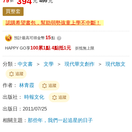
394
79
折
元
499
元
買整套
認購希望書包，幫助弱勢孩童上學不中斷！
15
預計最高可得金幣
點
?
100累1點 4點抵1元
HAPPY GO享
折抵無上限
分類：
中文書
＞
文學
＞
現代華文創作
＞
現代散文
追蹤
作者：
林青霞
追蹤
出版社：
時報文化
追蹤
出版日：
2011/07/25
相關主題：
那些年，我們一起追星的日子