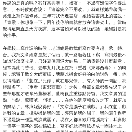
你說的是真的嗎？我好高興噢！」接著：「不過有幾個字你要注
意。」有時候她會說：「這篇完全不用改。」就這樣她帶著我一
路走上寫作這條路。三年前我們逛書店，她指著書架上的書說：
「青霞，你想像一下，兩年後你的書就會放在這書架上。」當時
覺得這簡直是天方夜譚。這本書如果可以出版的話，她絕對是我
的推手。
在學校上寫作課的時候，老師總是教我們寫作要有起、承、轉、
合。我寫文章經常是想了個頭，就一路順著往下寫，寫到最後不
知道該怎麼收尾，只好寫個圓滿大結局，但總覺得沒什麼新意，
經常為此而苦惱。去年九月我正在寫〈重看《東邪西毒》〉的時
候，認識了散文大師董橋，我藉此機會好好的向他討教一番，他
說得瀟洒：「想在那兒停，就在那兒停。」有大師的一句話，我
輕鬆多了。〈重看《東邪西毒》〉之後，每篇文章都得先過了金
聖華那關才敢拿給董橋看。董橋很注重標點符號。我文章裏的逗
點、句點、驚嘆號、問號……，在他的調度和修改之下，就更加
的鮮活了。林燕妮說得好：「文章是腦子在演戲。」我在想，戲
是我的文章，攝影機是我的筆，導演是我的腦子。我的寫作過程
不過是換一種型式演戲罷了。現在人都喜歡用電腦寫字，我喜歡
一個字一個字的寫在稿紙上，寫不好就把稿紙搓成一團往地上