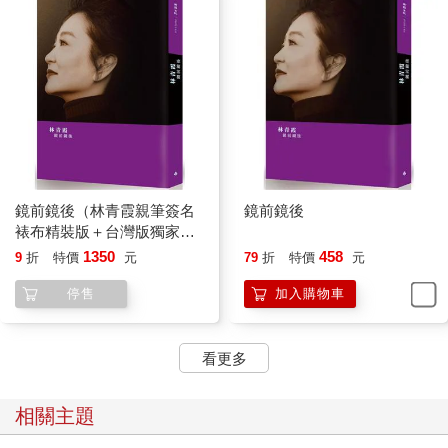
鏡前鏡後（林青霞親筆簽名
鏡前鏡後
裱布精裝版＋台灣版獨家珍
藏海報）
1350
458
9
折
特價
元
79
折
特價
元
停售
加入購物車
看更多
相關主題