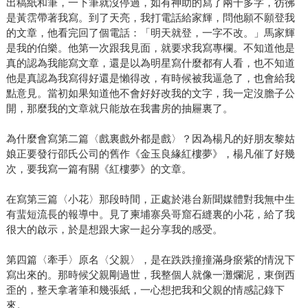
出稿紙和筆，一下筆就沒停過，如有神助的寫了兩千多字，彷彿
是黃霑帶著我寫。到了天亮，我打電話給家輝，問他願不願登我
的文章，他看完回了個電話：「明天就登，一字不改。」馬家輝
是我的伯樂。他第一次跟我見面，就要求我寫專欄。不知道他是
真的認為我能寫文章，還是以為明星寫什麼都有人看，也不知道
他是真認為我寫得好還是懶得改，有時候被我逼急了，也會給我
點意見。當初如果知道他不會好好改我的文字，我一定沒膽子公
開，那麼我的文章就只能放在我書房的抽屜裏了。
為什麼會寫第二篇〈戲裏戲外都是戲〉？因為楊凡的好朋友黎姑
娘正要發行邵氏公司的舊作《金玉良緣紅樓夢》，楊凡催了好幾
次，要我寫一篇有關《紅樓夢》的文章。
在寫第三篇〈小花〉那段時間，正處於港台新聞媒體對我無中生
有蜚短流長的報導中。見了柬埔寨吳哥窟石縫裏的小花，給了我
很大的啟示，於是想跟大家一起分享我的感受。
第四篇〈牽手〉原名〈父親〉，是在跌跌撞撞滿身瘀紫的情況下
寫出來的。那時候父親剛過世，我整個人就像一灘爛泥，東倒西
歪的，整天拿著筆和幾張紙，一心想把我和父親的情感記錄下
來。