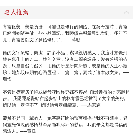
名人推薦
青霞很美，美是負擔，可能也是修行的開始。在吳哥窟時，青霞
已經開始隨手做一些小品筆記，我陸續在報章雜誌看到。多年不
見，青霞要以文字開始修行了。──蔣勳
她的文字流暢，簡潔，許多小品，寫得親切感人，我這才驚覺到
她在寫作上的才華。她的文章，沒有華麗的詞藻，沒有誇張的描
寫，只是自然而然的，把她的所見所聞所感，或是她的人生小體
驗，她某段時期的心路歷程，一篇一篇，寫成了這本散文集。──
瓊瑤
不管是築蓋房子抑或經營花園終究都不容易, 而最難得的是亮麗起
步。 我隱隱感覺站在起步點上的林青霞已經嘗到了文字的美好,
所以她一定停不了, 所以她肯定繼續寫。──馬家輝
縱然不是同一輩的人，她字裏行間的執著和操持我不再陌生，偶
爾靈光乍現的感悟甚至給過我綿綿的慰藉：我們畢竟都是惜福的
舊派人。──董橋