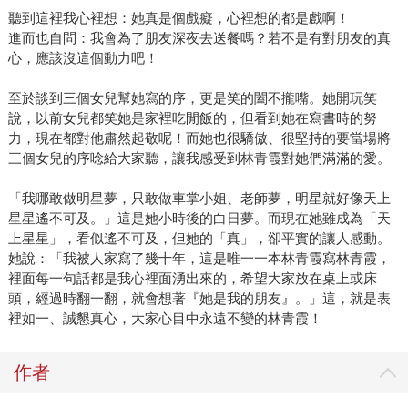
聽到這裡我心裡想：她真是個戲癡，心裡想的都是戲啊！
進而也自問：我會為了朋友深夜去送餐嗎？若不是有對朋友的真
心，應該沒這個動力吧！
至於談到三個女兒幫她寫的序，更是笑的闔不攏嘴。她開玩笑
說，以前女兒都笑她是家裡吃閒飯的，但看到她在寫書時的努
力，現在都對他肅然起敬呢！而她也很驕傲、很堅持的要當場將
三個女兒的序唸給大家聽，讓我感受到林青霞對她們滿滿的愛。
「我哪敢做明星夢，只敢做車掌小姐、老師夢，明星就好像天上
星星遙不可及。」這是她小時後的白日夢。而現在她雖成為「天
上星星」，看似遙不可及，但她的「真」，卻平實的讓人感動。
她說：「我被人家寫了幾十年，這是唯一一本林青霞寫林青霞，
裡面每一句話都是我心裡面湧出來的，希望大家放在桌上或床
頭，經過時翻一翻，就會想著『她是我的朋友』。」這，就是表
裡如一、誠懇真心，大家心目中永遠不變的林青霞！
作者