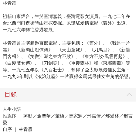
林青霞
祖籍山東煙台，生於臺灣嘉義，臺灣電影女演員。一九七二年在
台北西門町逛街時由星探發掘。以瓊瑤愛情電影《窗外》出道。
一九七六年轉往香港發展。
林青霞曾主演超過百部電影，主要包括：《窗外》、《我是一片
雲》、《新蜀山劍俠傳》、《天山童姥》、《刀馬旦》、《新龍
門客棧》、《笑傲江湖之東方不敗》、《東方不敗-風雲再起》、
《白髮魔女傳》、《刀劍笑》、《重慶森林》和《東邪西毒》等
等。一九七五年以《八百壯士》，奪得了亞太影展最佳女主角；
一九九○年則以《滾滾紅塵》一片贏得金馬獎最佳女主角的榮譽。
目錄
人生小語
推薦序 ｜ 蔣勳／金聖華／董橋／馬家輝／邢嘉倩／邢愛林／邢言
愛
自序 ｜ 林青霞