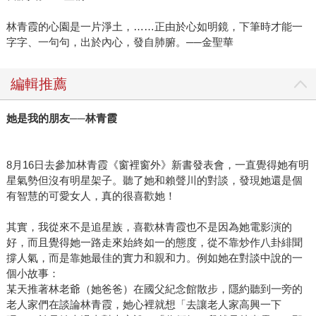
林青霞的心園是一片淨土，……正由於心如明鏡，下筆時才能一
字字、一句句，出於內心，發自肺腑。──金聖華
編輯推薦
她是我的朋友──林青霞
8月16日去參加林青霞《窗裡窗外》新書發表會，一直覺得她有明
星氣勢但沒有明星架子。聽了她和賴聲川的對談，發現她還是個
有智慧的可愛女人，真的很喜歡她！
其實，我從來不是追星族，喜歡林青霞也不是因為她電影演的
好，而且覺得她一路走來始終如一的態度，從不靠炒作八卦緋聞
撐人氣，而是靠她最佳的實力和親和力。例如她在對談中說的一
個小故事：
某天推著林老爺（她爸爸）在國父紀念館散步，隱約聽到一旁的
老人家們在談論林青霞，她心裡就想「去讓老人家高興一下