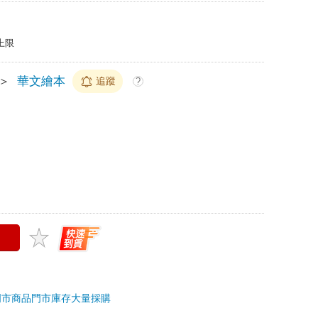
上限
＞
華文繪本
追蹤
?
門市商品
門市庫存
大量採購