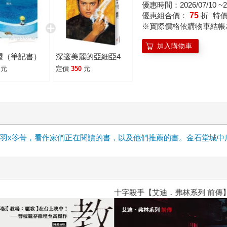
優惠時間：2026/07/10 ~20
優惠組合價：
75
折
特
※實際價格依購物車結帳
加入購物車
望（筆記書）
深邃美麗的亞細亞4
元
定價
350
元
雲x晨羽x笭菁，看作家們正在閱讀的書，以及他們推薦的書。金石堂城
十字殺手【艾迪．弗林系列 前傳