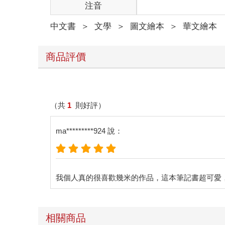
注音
中文書
＞
文學
＞
圖文繪本
＞
華文繪本
商品評價
（共
1
則好評）
ma*********924 說：
相關商品