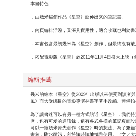
本書特色
．由幾米暢銷作品《星空》延伸出來的筆記書。
．內頁編排活潑，又深具實用性，適合收藏也利於書
．本書包含最初幾米為《星空》創作，但最終沒有放
．搭配電影版《星空》於2011年11月4日盛大上
編輯推薦
幾米的繪本《星空》從2009年出版以來便受到讀
風》而大受矚目的電影導演林書宇著手改編、籌備拍
為了讓書迷可以有另一種方式貼近《星空》，我們特
曆，也有可愛的通訊錄，還有各式各樣的筆記頁面設
可以一窺幾米原先創作《星空》時的想法。為了兼顧
書衣，防水耐污，利於隨時隨地攜帶使用。（文／大