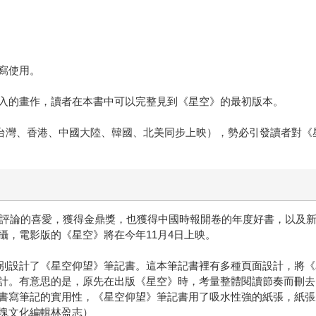
寫使用。
入的畫作，讀者在本書中可以完整見到《星空》的最初版本。
映（台灣、香港、中國大陸、韓國、北美同步上映），勢必引發讀者對
者與評論的喜愛，獲得金鼎獎，也獲得中國時報開卷的年度好書，以及
攝，電影版的《星空》將在今年11月4日上映。
別設計了《星空仰望》筆記書。這本筆記書裡有多種頁面設計，將《
計。有意思的是，原先在出版《星空》時，考量整體閱讀節奏而刪去
書寫筆記的實用性，《星空仰望》筆記書用了吸水性強的紙張，紙張
塊文化編輯林盈志）