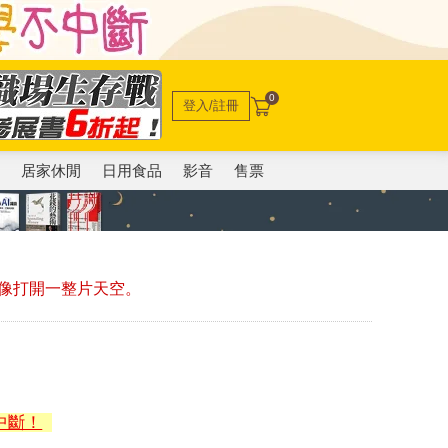
0
登入/註冊
電
居家休閒
日用食品
影音
售票
像打開一整片天空。
中斷！