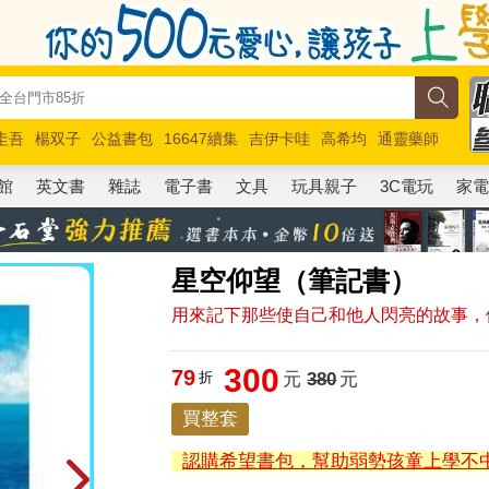
圭吾
楊双子
公益書包
16647續集
吉伊卡哇
高希均
通靈藥師
路邊攤新作
馬斯克
玩具總動員5
超慢跑
館
英文書
雜誌
電子書
文具
玩具親子
3C電玩
家
星空仰望（筆記書）
用來記下那些使自己和他人閃亮的故事，
300
79
折
元
380
元
買整套
認購希望書包，幫助弱勢孩童上學不