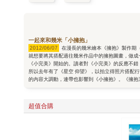
一起來和幾米「小擁抱」
2012/06/07
在漫長的幾米繪本《擁抱》製作期（從畫完圖進行書籍設計製做的討論開始，大約一年的時間），因為書中小孩與動物擁抱的畫面實在很可愛，所以
就想要將其搭配過往幾米作品中的擁抱圖畫，做成
《小完美》開始的。讀者對《小完美》的反應不錯
所以去年有了《星空 仰望》，以拍立得照片搭配
的內容大調動，連帶也影響到《小擁抱》。《擁抱
隻動物頭上的書（啥？！砸！這樣不是虐待動物？
種不同語言的版本。（因為很多語言在台灣都很難
語言的不同動物擁抱書封設計集，也和《擁抱》裡
超值合購
是另一本畫集、作品集，當然也有筆記本功能。 