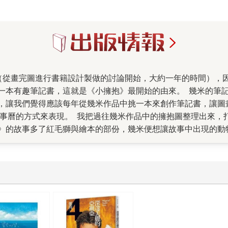
一本有趣筆記書，這就是《小擁抱》最開始的由來。 幾米的筆
，讓我們覺得應該每年從幾米作品中挑一本來創作筆記書，讓圖
行事曆的方式來表現。 我把過往幾米作品中的擁抱圖整理出來，
》的故事多了紅毛獅與繪本的部份，幾米便想讓故事中出現的動
別急，看過《擁抱》就知道囉，絕對沒有虐待動物喔）。於是，
接觸到，只能去查資料，所以如果知道有更好的翻譯，也請讀者
的故事有了延伸連結，也放了幾張過往的擁抱圖（好囉，有顧到
這是幾米今年「玩」出來的小成果，跟大家分享。