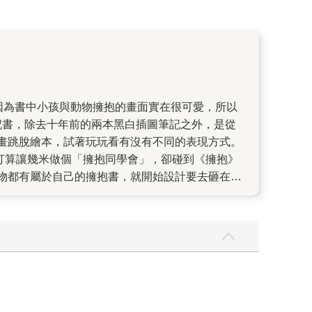
記書，除去十年前的兩本黑白插圖筆記之外，是從
畫跳脫繪本，試著玩玩看有沒有不同的表現方式。
打算讓幾米做個「擁抱同學會」，卻碰到《擁抱》
物都有屬於自己的擁抱書，就開始設計要去砸在每
就出現了有著不同動物當封面的擁抱書，而且是各
告訴我們。） 於是乎，《小擁抱》變成了一本各種
「擁抱同學會」，很像是一本《擁抱》番外篇，也