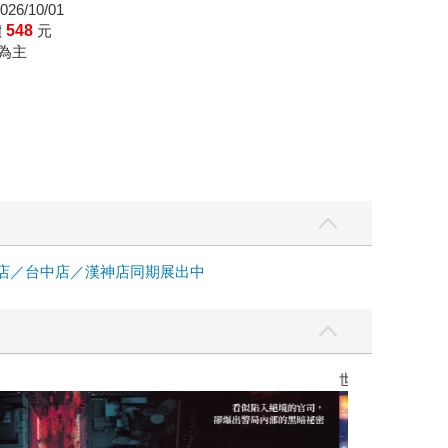
26/10/01
價
548
元
為主
中店／台中店／漢神店同期展出中
】
世界上最透明的