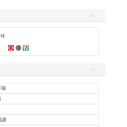
全球
平裝
級
適讀