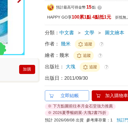
15
預計最高可得金幣
點
?
100累1點 4點抵1元
HAPPY GO享
折抵無
分類：
中文書
＞
文學
＞
圖文繪本
作者：
幾米
追蹤
?
繪者：
幾米
追蹤
?
出版社：
大塊
追蹤
?
加購
出版日：
2011/09/30
立即結帳
加入購物車
※ 下方點圖前往本月金石堂強力推薦
※ 2026夏季暢銷展-大塊2書75折
預計 2026/08/08 出貨
參考庫存量：1
預訂