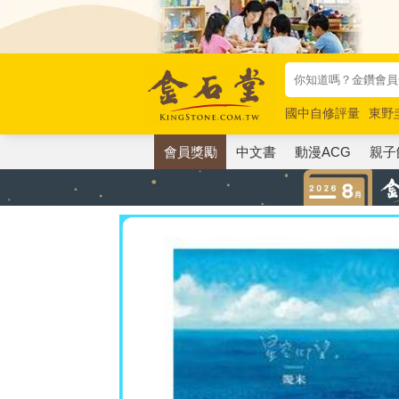
國中自修評量
東野
唯紅花綻放
奧德賽
會員獎勵
中文書
動漫ACG
親子