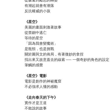
從躲避到勵志的轉變
有潮起就會有潮落
反抗權威的小孩
《星空》
美麗的畫面刺激著故事
從禁錮中逃亡
等待的星空
「因為我會變魔術」
是瓶頸，也是挑戰
關於圖與文的佈局，有著微妙的拿捏
找出來又故意蓋去的線索 ── 一個奇妙的角色的設定
筆觸的感覺
《星空》電影
電影是創作的神祕魔窟
不必強求人懂的感動
《走向春天的下午》
實作才是王道
不敢說的故事