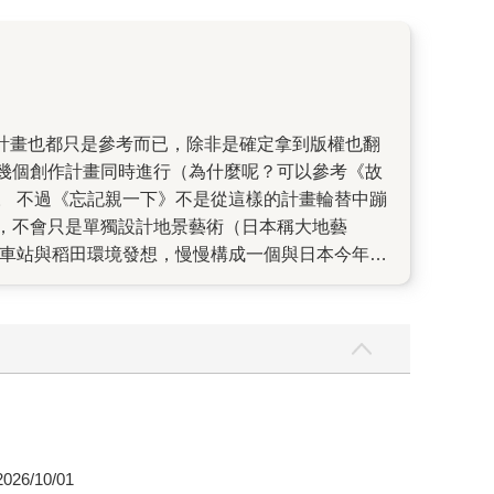
幾個創作計畫同時進行（為什麼呢？可以參考《故
。 不過《忘記親一下》不是從這樣的計畫輪替中蹦
，不會只是單獨設計地景藝術（日本稱大地藝
R車站與稻田環境發想，慢慢構成一個與日本今年現
孩），慢慢看到場景以及對於製作設計的想法，到最
所有的擔心全都不見，原先覺得憂慮的地方，在圖
 幾米常說，創作越久，越覺得創作難以捉摸。這次
的樂章，像是莫札特最具童趣的音樂作品，但裡面
26/10/01