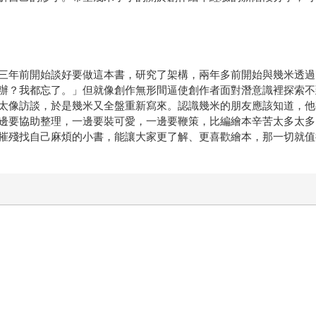
三年前開始談好要做這本書，研究了架構，兩年多前開始與幾米透過
辦？我都忘了。」但就像創作無形間逼使創作者面對潛意識裡探索不
太像訪談，於是幾米又全盤重新寫來。認識幾米的朋友應該知道，他
邊要協助整理，一邊要裝可愛，一邊要鞭策，比編繪本辛苦太多太多
摧殘找自己麻煩的小書，能讓大家更了解、更喜歡繪本，那一切就值