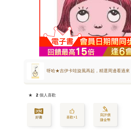
呀哈★吉伊卡哇旋風再起，精選周邊看過來
★
2
個人喜歡
寫評價
好書
喜歡+1
賺金幣