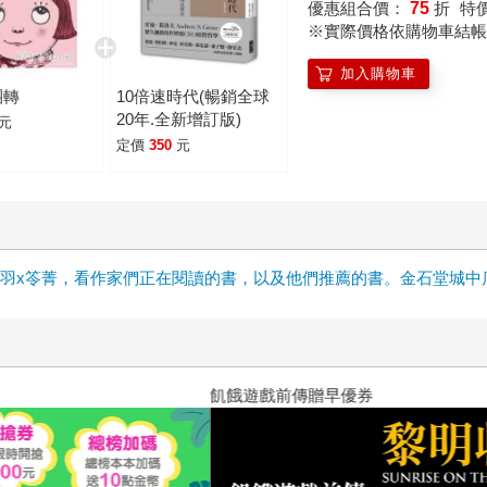
優惠組合價：
75
折
特
※實際價格依購物車結帳
加入購物車
團轉
10倍速時代(暢銷全球
20年.全新增訂版)
元
定價
350
元
雲x晨羽x笭菁，看作家們正在閱讀的書，以及他們推薦的書。金石堂城
十字殺手【艾迪．弗林系列 前傳