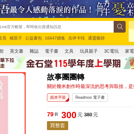
圭吾
楊双子
公益書包
16647續集
吉伊卡哇
通靈藥師
路邊攤新作
馬斯克
玩具總動員5
超慢跑
館
英文書
雜誌
電子書
文具
玩具親子
3C電玩
家
故事團團轉
關於幾米創作時最深沈的思考與取捨，是
紙本平裝
Readmoo 電子書
300
79
折
元
380
元
買整套