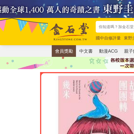
國中自修評量
東野
唯紅花綻放
奧德賽
會員獎勵
中文書
動漫ACG
親子