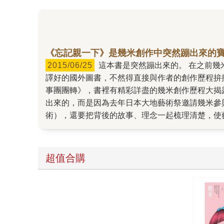
《忘記親一下》是幾米創作中突然蹦出來的
2015/06/25
這本書是突然蹦出來的。 在之前幾米與我討論的出版計畫裡，從來沒有出現過這本書——雖然出版計畫也都只是參考而已，除非是確定拿到版權也翻
譯好的國外圖書，不然得直接與作者的創作歷程拚
事團團轉》，書裡有精彩詳盡的幾米創作歷程大揭
出來的，而是因為去年日本大地藝術祭邀請幾米參
術），還要把背後的故事、理念一起梳理清楚，使
況結合又穿透國界撫慰人心的故事。 身為編輯，
後變成完整的繪本。過程當中我不是沒擔心過，但
文結合之下變得好美，且充滿韻律感，繪本裡的圖
超值合購
的經驗應該也是難以捉摸但最後變成美妙成果的例
卻傳達創作者最深刻的凝視與關懷。 像是突然蹦