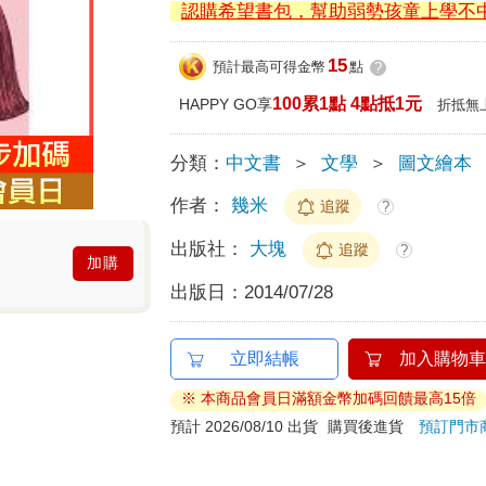
認購希望書包，幫助弱勢孩童上學不
15
預計最高可得金幣
點
?
100累1點 4點抵1元
HAPPY GO享
折抵無
分類：
中文書
＞
文學
＞
圖文繪本
作者：
幾米
追蹤
?
出版社：
大塊
追蹤
?
加購
出版日：
2014/07/28
立即結帳
加入購物車
※ 本商品會員日滿額金幣加碼回饋最高15倍
預計 2026/08/10 出貨
購買後進貨
預訂門市