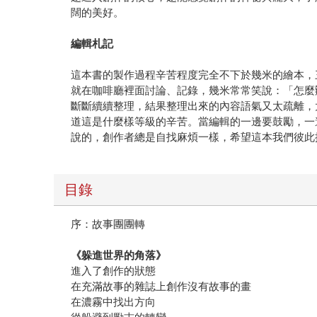
闊的美好。
編輯札記
這本書的製作過程辛苦程度完全不下於幾米的繪本，
就在咖啡廳裡面討論、記錄，幾米常常笑說：「怎麼
斷斷續續整理，結果整理出來的內容語氣又太疏離，
道這是什麼樣等級的辛苦。當編輯的一邊要鼓勵，一
說的，創作者總是自找麻煩一樣，希望這本我們彼此
目錄
序：故事團團轉
《躲進世界的角落》
進入了創作的狀態
在充滿故事的雜誌上創作沒有故事的畫
在濃霧中找出方向