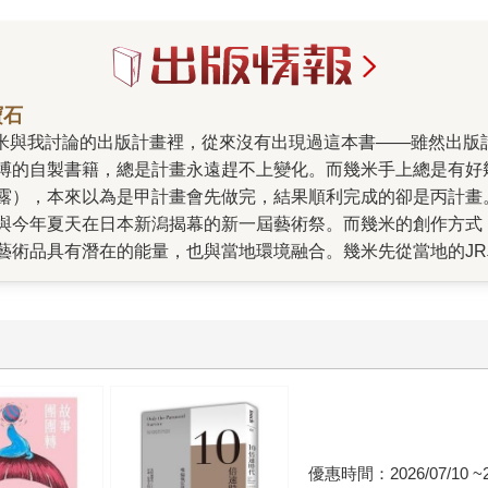
寶石
搏的自製書籍，總是計畫永遠趕不上變化。而幾米手上總是有好
露），本來以為是甲計畫會先做完，結果順利完成的卻是丙計畫
與今年夏天在日本新潟揭幕的新一屆藝術祭。而幾米的創作方式
藝術品具有潛在的能量，也與當地環境融合。幾米先從當地的J
得以從開始的人物角色設定一路跟隨（原先的主角設定是個小女
到最後幾番討論將文字定稿配上畫面，神奇的事情發生了。之前
像與文字音韻產生的律動，帶給人閱讀時實際感受得到的美感。
子。在很壓縮的時間，面對很困難的主題，但卻變成了一段輕巧
出來的，卻讓人愛不釋手的值得反覆賞玩的寶石。
優惠時間：2026/07/10 ~20