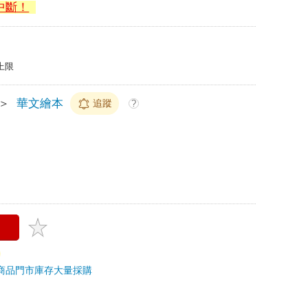
中斷！
上限
＞
華文繪本
追蹤
?
商品
門市庫存
大量採購