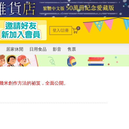
0
登入/註冊
電
居家休閒
日用食品
影音
售票
幾米創作方法的祕笈，全面公開。