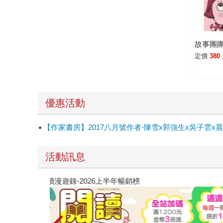
故事團
定價
380
優惠活動
【作家書房】2017八月號作者-陳雪x郭強生x吳子
活動訊息
教場電影版