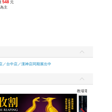
價
548
元
為主
中店／台中店／漢神店同期展出中
】
世界上最透明的