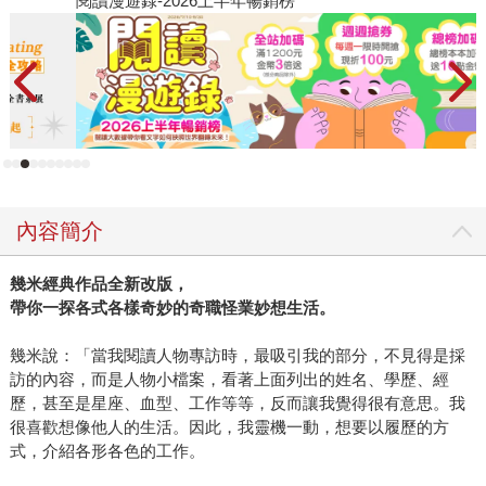
閱讀漫遊錄-2026上半年暢銷榜
飢
找的人，愛情，總有一天會來…… 而幾米的《忽遠忽近》則
畫出了我們當下這時代，在變動中渴求平穩、充滿選擇卻又
難以確定、千瘡百孔但不想再受傷的人們的共同縮影。
內容簡介
幾米經典作品全新改版，
帶你一探各式各樣奇妙的奇職怪業妙想生活。
幾米說：「當我閱讀人物專訪時，最吸引我的部分，不見得是採
訪的內容，而是人物小檔案，看著上面列出的姓名、學歷、經
歷，甚至是星座、血型、工作等等，反而讓我覺得很有意思。我
很喜歡想像他人的生活。因此，我靈機一動，想要以履歷的方
式，介紹各形各色的工作。