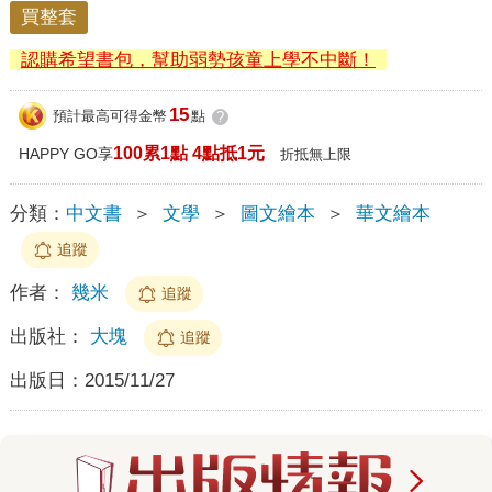
買整套
認購希望書包，幫助弱勢孩童上學不中斷！
15
預計最高可得金幣
點
?
100累1點 4點抵1元
HAPPY GO享
折抵無上限
分類：
中文書
＞
文學
＞
圖文繪本
＞
華文繪本
追蹤
作者：
幾米
追蹤
出版社：
大塊
追蹤
出版日：
2015/11/27