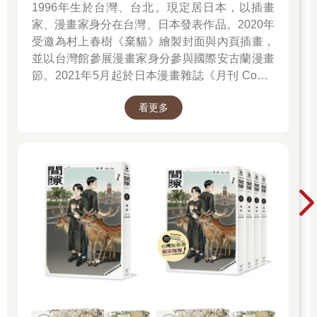
1996年生於台灣、台北。現定居日本，以插畫
家、漫畫家身分在台灣、日本發表作品。2020年
受邀為村上春樹《棄貓》繪製封面與內頁插畫，
並以台灣館參展漫畫家身分參與國際安古蘭漫畫
節。2021年5月起於日本漫畫雜誌《月刊 Comic
Beam》初次連載作品《綠之歌-收集群風-》，並
看更多
於2022年5月於台日同步發行單行本，爾後獲得
日本「這本漫畫真厲害2023」、THE BEST
MANGA 2023入選、台灣金漫獎年度漫畫獎入圍
等肯定。2023年4月起再度於《月刊 Comic
Beam》連載新作《間隙》。