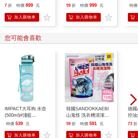
系
組 - 膚色系
899
999
7
折
特價
元
59
折
特價
元
特價
加入購物車
加入購物車
您可能會喜歡
IMPACT大耳狗 水壺
韓國SANDOKKAEBI
德國A
(500ml)#淺藍
山鬼怪 洗衣槽清潔劑
控油
IMCMB01LB
450公克-10包組
凝露3
539
591
特價
元
59
折
特價
元
73
折
髮根
調理
加入購物車
加入購物車