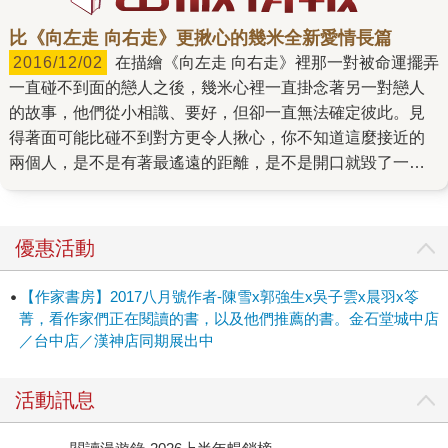
比《向左走 向右走》更揪心的幾米全新愛情長篇
2016/12/02
在描繪《向左走 向右走》裡那一對被命運擺弄
一直碰不到面的戀人之後，幾米心裡一直掛念著另一對戀人
的故事，他們從小相識、要好，但卻一直無法確定彼此。見
得著面可能比碰不到對方更令人揪心，你不知道這麼接近的
兩個人，是不是有著最遙遠的距離，是不是開口就毀了一
切，因此懸著，懸著??他們是如此地靠近，卻又如此地遙
遠。 這是每個人心裡面都有著那樣一個人：朋友以上、戀人
未滿。 跟朋友相比，他總是更加知道你的痛處，很願意隨時
優惠活動
戳戳你；跟戀人相比，他陪伴你更久，更知道你的喜好，共
同分享大大小小好的壞的各種記憶，願意隨時在你身邊而沒
【作家書房】2017八月號作者-陳雪x郭強生x吳子雲x晨羽x笭
有壓力。 明明在一起那麼合拍，但卻擔心一跨界就打壞了默
菁，看作家們正在閱讀的書，以及他們推薦的書。金石堂城中店
契。 只在某次醉後裝傻說：「到35歲那一天，如果我們都還
／台中店／漢神店同期展出中
單身，那就在一起吧！」 這對《忽遠忽近》的戀人，可能就
是你我在愛情裡的樣子。 幾米在1999年出版《向左走．向右
活動訊息
走》之中，讓我們在愛情所帶來的震顫中，知道自己並不寂
寞。無論此刻你仍在盲然地摸索愛情的身影，還是那個被尋