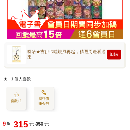
呀哈★吉伊卡哇旋風再起，精選周邊看過
加購
來
★
1
個人喜歡
寫評價
喜歡+1
賺金幣
315
9
折
元
350
元