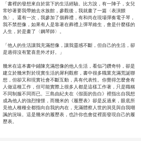
「書裡的發想來自於當下的生活經驗。比方說，有一陣子，女兒
常吵著要我帶她去水族館，參觀後，我就畫了一篇〈表演餵
魚〉。還有一次，我參加了個葬禮，有和尚在現場彈奏電子琴，
我不禁想像，如果有人是靠著在葬禮上彈琴維生，會是什麼樣的
人生，於是畫了〈鋼琴師〉。
「他人的生活讓我充滿想像，讓我靈感不斷，但自己的生活，卻
是過得沒有驚喜意外才好。」
幾米在這本書中鋪陳充滿想像的他人生活，看似刁鑽奇特，卻是
建立於幾米對於現實生活的犀利觀察，書中很多職業充滿荒誕聯
想，但卻又和現實社會不斷互動，具有代表性。你覺得怎麼會有
人做這種工作，但可能實際上很多人都是這樣工作著，只是職稱
不同制服不同而已。三島由紀夫在《假面的告白》裡指出自我想
成為他人的強烈憧憬，而幾米的《履歷表》卻是反過來，眼底所
見他人種種全都指向自我的內在，充滿體察人世的洞見與自我嘲
諷的況味。這是幾米的履歷表，也許你也會從裡面發現自己的履
歷表。