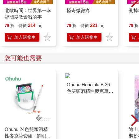
北歐時間：世界第一幸
怪奇微微疼
刪掉
福國度教會我的事
314
221
79
折
特價
元
79
折
特價
元
79
折
加入購物車
加入購物車
您可能也需要
Ohuhu 24色雙頭酒精
Ohuhu Honolulu B 36
迪士
性麥克筆套組 - 鮮明色
色雙頭酒精性麥克筆套
裝扮