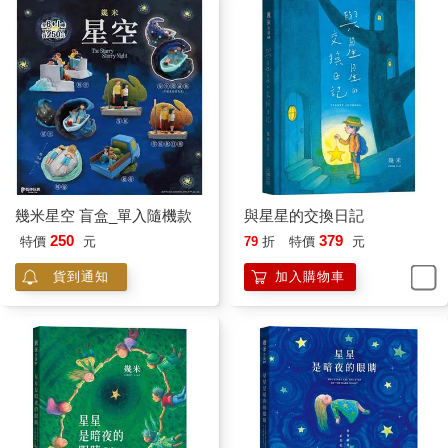
幾米星空 盲盒_單入隨機款
與星星的交換日記
250
379
特價
元
79
折
特價
元
貨到通知
加入購物車