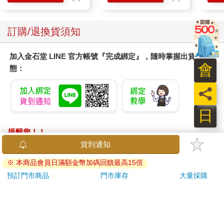
滋潤
質適
訂購/退換貨須知
加入金石堂 LINE 官方帳號『完成綁定』，隨時掌握出貨動
會
態：
員
日
提醒您！！
金石堂及銀行均不會請您操作ATM! 如接獲電話要求您前往
ATM提款機，請不要聽從指示，以免受騙上當！
退換貨須知：
**提醒您，鑑賞期不等於試用期，退回商品須為全新狀態**
依據「消費者保護法」第19條及行政院消費者保護處公告之
「通訊交易解除權合理例外情事適用準則」，以下商品購買
後，除商品本身有瑕疵外，將不提供7天的猶豫期：