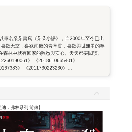
，喜歡天空，喜歡雨後的青草香，喜歡與世無爭的寧
在森林中就有回家的熟悉與安心。天天都要閱讀、
190061》 《2018610665401》
167383》 《2011730223230》
皆無法外求，而是要回到內心去找尋。 該有這麼一個地方，在
靜的，完全屬於你的地方， 它溫柔地安慰你，溫暖
自己可以來去。 有時候，在筆直的道路上，你仍然
身處心裡某個角落，讓你感到孤獨卻安心； 也會發
學習愛別人之前，先練習全心全意地愛自己。 前往
】
世界上最透明的