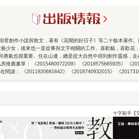
文藝少女，後來也一直從事與文字相關的工作。喜歡貓，喜歡花
和勇氣也很重要。住在山邊，總是從大自然中得到創作靈感，走
2015480072209》 《2018575665935》 《2012260
在閱讀： 《2011920681642》 《2018740932015》 《2017310
11》 新書著作：《2018551770295》 親愛的，你想要的一切
暫時離開人群的時候，可以收留你。 沒有任何人會打擾，一個安
秘密基地，只屬於你自己； 就像你心裡的某個寧靜的角落，只有
悲傷。 朵朵說，渴望喘口氣的你，該往心內探尋。 你會發現，
己。 讀朵朵，在心裡的秘密基地，耐心等待痊癒； 讀朵朵，在
十字殺手【艾迪．弗林系列 前傳