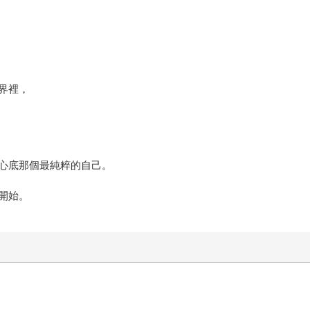
界裡，
心底那個最純粹的自己。
開始。