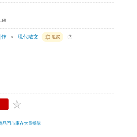
上限
創作
＞
現代散文
追蹤
?
商品
門市庫存
大量採購