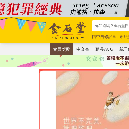
國中自修評量
東野
唯紅花綻放
奧德賽
會員獎勵
中文書
動漫ACG
親子