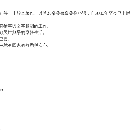
》等二十餘本著作。以筆名朵朵書寫朵朵小語，自2000年至今已出
直從事與文字相關的工作。
歡與世無爭的寧靜生活。
重要。
中就有回家的熟悉與安心。
uo
。