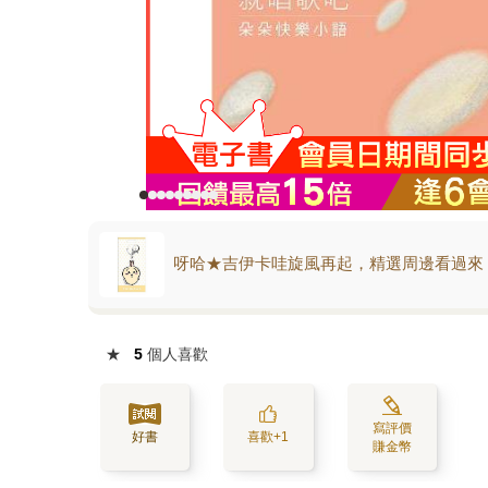
呀哈★吉伊卡哇旋風再起，精選周邊看過來
★
5
個人喜歡
寫評價
好書
喜歡+1
賺金幣