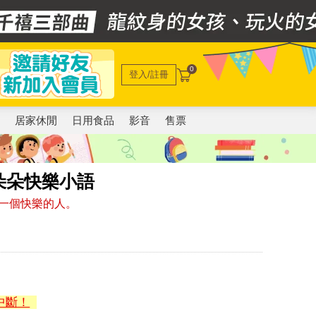
0
登入/註冊
電
居家休閒
日用食品
影音
售票
朵朵快樂小語
一個快樂的人。
中斷！