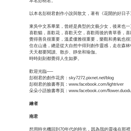
本名彭樹君。
以本名彭樹君創作小說與散文，著有《花開的好日子
東吳中文系畢業，曾經是典型的文藝少女，後來也一
喜歡貓，喜歡花，喜歡天空，喜歡雨後的青草香，喜
覺得善良很重要，溫柔優雅很重要，樂觀和勇氣也很
住在山邊，總是從大自然中得到創作靈感，走在森林
天天都要閱讀、散步、靜坐和瑜伽。
時時刻刻都覺得人生如夢。
歡迎光臨──
彭樹君的創作花房：sky7272.pixnet.net/blog
彭樹君的臉書專頁：www.facebook.com/lightriver
朵朵小語臉書專頁：www.facebook.com/flower.duod
繪者
南君
想用時光機回到70年代的時光，因為我的靈魂在那裡