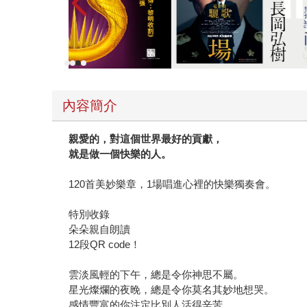
內容簡介
親愛的，對這個世界最好的貢獻，
就是做一個快樂的人。
120首美妙樂章，1場唱進心裡的快樂獨奏會。
特別收錄
朵朵親自朗讀
12段QR code！
雲淡風輕的下午，總是令你神思不屬。
星光燦爛的夜晚，總是令你莫名其妙地想哭。
感情豐富的你注定比別人活得辛苦，