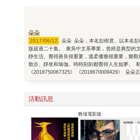
朵朵
2017/06/12
朵朵 朵朵，本名彭樹君。以本名彭樹君創作小說與散文，著有《花開的好日子》等二十餘本著作。以筆名朵朵書寫《朵朵小語》，自2000年至今已出
版超過二十集。 東吳中文系畢業，曾經是典型的
靜生活。覺得善良很重要，溫柔優雅很重要，樂觀
散步、靜坐和瑜伽。時時刻刻都覺得人生如夢。 私房推薦書單： 《
《2018750067325》 《2018670009429》 朵朵正
《2011780078613》 《20137000151
你或是沮喪失落，或是傷心疲憊， 總之是你想要
地包裹你。 該有這麼一個地方，是你休養生息的
活動訊息
跌跌撞撞； 有時候，時間沖淡了一切，你依然感覺
現，你並非不懂愛，只是忙著愛人，卻忘記了愛自
教場電影版
【作家書房】網頁看更多作家推薦