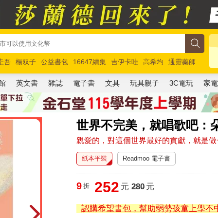
圭吾
楊双子
公益書包
16647續集
吉伊卡哇
高希均
通靈藥師
路邊攤新作
馬斯克
玩具總動員5
超慢跑
館
英文書
雜誌
電子書
文具
玩具親子
3C電玩
家
世界不完美，就唱歌吧：
親愛的，對這個世界最好的貢獻，就是做
紙本平裝
Readmoo 電子書
252
9
折
元
280
元
認購希望書包，幫助弱勢孩童上學不