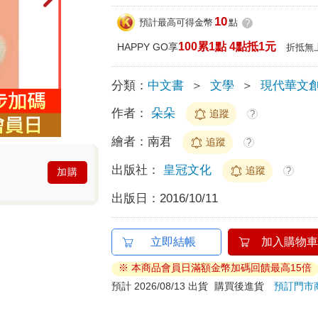
10
預計最高可得金幣
點
?
100累1點 4點抵1元
HAPPY GO享
折抵無
分類：
中文書
＞
文學
＞
現代華文
作者：
朵朵
追蹤
?
繪者：
南君
追蹤
?
出版社：
皇冠文化
追蹤
?
加購
出版日：
2016/10/11
立即結帳
加入購物車
※ 本商品會員日滿額金幣加碼回饋最高15倍
預計 2026/08/13 出貨
購買後進貨
預訂門市