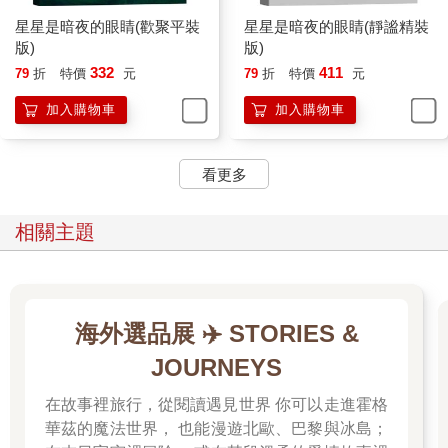
星星是暗夜的眼睛(歡聚平裝
星星是暗夜的眼睛(靜謐精裝
版)
版)
332
411
79
折
特價
元
79
折
特價
元
加入購物車
加入購物車
看更多
相關主題
海外選品展 ✈️ STORIES &
JOURNEYS
在故事裡旅行，從閱讀遇見世界 你可以走進霍格
華茲的魔法世界， 也能漫遊北歐、巴黎與冰島；