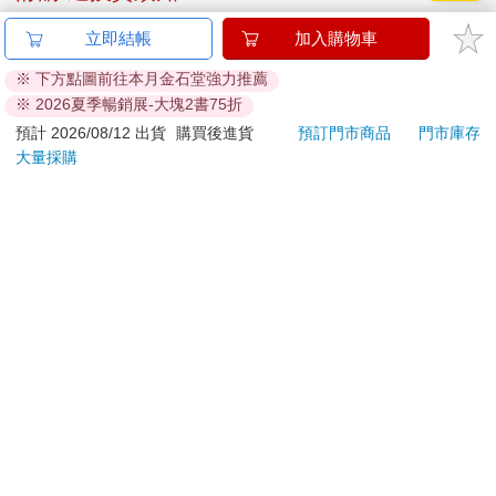
立即結帳
加入購物車
加入金石堂 LINE 官方帳號『完成綁定』，隨時掌握出貨動
態：
※ 下方點圖前往本月金石堂強力推薦
※ 2026夏季暢銷展-大塊2書75折
預計 2026/08/12 出貨
購買後進貨
預訂門市商品
門市庫存
大量採購
提醒您！！
金石堂及銀行均不會請您操作ATM! 如接獲電話要求您前往
ATM提款機，請不要聽從指示，以免受騙上當！
退換貨須知：
**提醒您，鑑賞期不等於試用期，退回商品須為全新狀態**
依據「消費者保護法」第19條及行政院消費者保護處公告之
「通訊交易解除權合理例外情事適用準則」，以下商品購買
後，除商品本身有瑕疵外，將不提供7天的猶豫期：
易於腐敗、保存期限較短或解約時即將逾期。（如：生
鮮食品）
依消費者要求所為之客製化給付。（客製化商品）