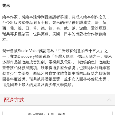
幾米
繪本作家，將繪本延伸到普羅讀者群裡，開成人繪本創作之先，
至今出版各式作品逾五十種。幾米的作品被翻譯成英、法、荷、
西、葡、義、日、希、德、韓、泰、俄、越、波蘭、愛沙尼亞、
瑞典等多種語言，也與英國、美國、日本的出版社合作原創繪
本。
幾米曾被Studio Voice雜誌選為「亞洲最有創意的五十五人」之
一，亦為Discovery頻道選為「台灣人物誌」傑出人物之一。幾米
多部作品被改編成音樂劇、電視劇及電影，《微笑的魚》改編動
畫曾獲柏林影展獎項。幾米得過多座金鼎獎，也獲得比利時維塞
勒青少年文學獎、西班牙教育文化體育部主辦的出版獎之藝術類
圖書年度首獎、瑞典彼得潘銀星獎，並多次入圍林格倫紀念獎，
這是國際上最大的兒童及青少年文學獎項。
配送方式
國內宅配：本島、離島