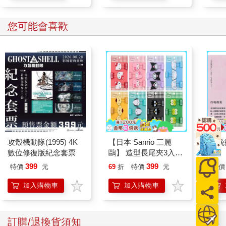
您可能會喜歡
攻殼機動隊(1995) 4K
【日本 Sanrio 三麗
向晚
數位修復版紀念套票
鷗】 造型長尾夾3入組
(8款可選) 凱蒂貓 Hello
399
399
特價
元
69
折
特價
元
特價
Kitty 庫洛米 布丁狗 酷
企鵝
加入購物車
加入購物車
訂購/退換貨須知