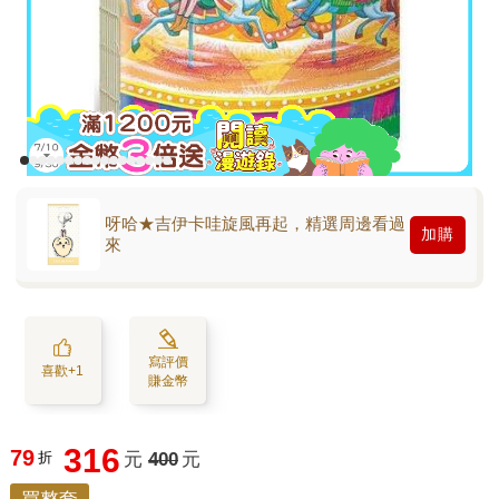
呀哈★吉伊卡哇旋風再起，精選周邊看過
加購
來
寫評價
喜歡+1
賺金幣
316
79
折
元
400
元