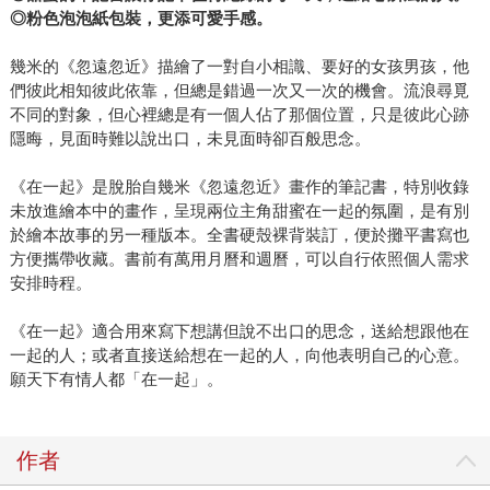
◎
粉色泡泡紙包裝，更添可愛手感。
幾米的《忽遠忽近》描繪了一對自小相識、要好的女孩男孩，他
們彼此相知彼此依靠，但總是錯過一次又一次的機會。流浪尋覓
不同的對象，但心裡總是有一個人佔了那個位置，只是彼此心跡
隱晦，見面時難以說出口，未見面時卻百般思念。
《在一起》是脫胎自幾米《忽遠忽近》畫作的筆記書，特別收錄
未放進繪本中的畫作，呈現兩位主角甜蜜在一起的氛圍，是有別
於繪本故事的另一種版本。全書硬殼裸背裝訂，便於攤平書寫也
方便攜帶收藏。書前有萬用月曆和週曆，可以自行依照個人需求
安排時程。
《在一起》適合用來寫下想講但說不出口的思念，送給想跟他在
一起的人；或者直接送給想在一起的人，向他表明自己的心意。
願天下有情人都「在一起」。
作者