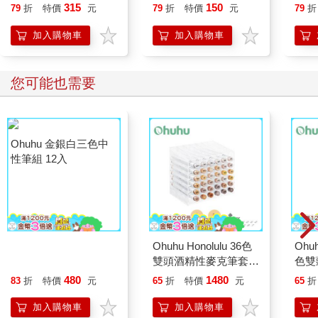
315
150
79
折
特價
元
79
折
特價
元
79
折
加入購物車
加入購物車
您可能也需要
Ohuhu 金銀白三色中
Ohuhu Honolulu 36色
Ohuh
性筆組 12入
雙頭酒精性麥克筆套組
色雙
- 膚色系
組 -
480
1480
83
折
特價
元
65
折
特價
元
65
折
加入購物車
加入購物車