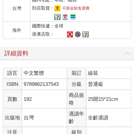
到店取貨：
台灣
不限金額免運費
國際快遞：全球
海外
港澳店取：
詳細資料
語言
中文繁體
裝訂
線裝
ISBN
9789862137543
分級
普通級
商品規
頁數
192
25開15*21cm
格
適讀年
出版地
台灣
全齡適讀
齡
注音
級別