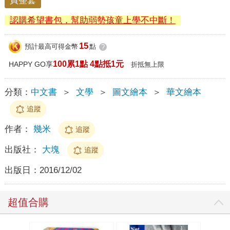
買整套
認購希望書包，幫助弱勢孩童上學不中斷！
15
預計最高可得金幣
點
?
100累1點 4點抵1元
HAPPY GO享
折抵無上限
分類：
中文書
＞
文學
＞
圖文繪本
＞
華文繪本
追蹤
作者：
幾米
追蹤
出版社：
大塊
追蹤
出版日：
2016/12/02
超值合購