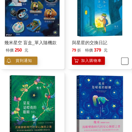
幾米星空 盲盒_單入隨機款
與星星的交換日記
250
379
特價
元
79
折
特價
元
貨到通知
加入購物車