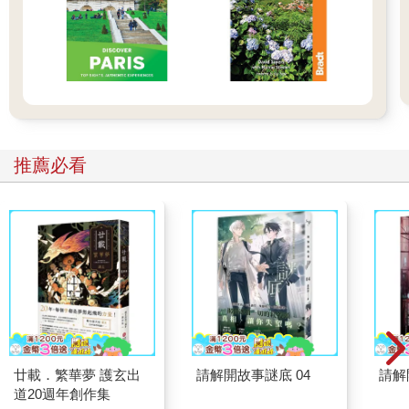
推薦必看
廿載．繁華夢 護玄出
請解開故事謎底 04
請解
道20週年創作集