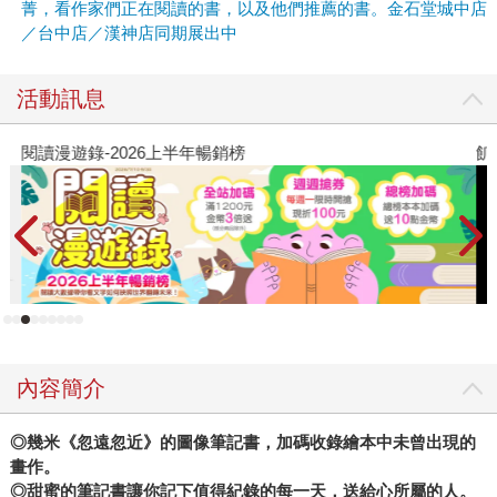
菁，看作家們正在閱讀的書，以及他們推薦的書。金石堂城中店
／台中店／漢神店同期展出中
活動訊息
閱讀漫遊錄-2026上半年暢銷榜
飢
內容簡介
◎
幾米《忽遠忽近》的圖像筆記書，加碼收錄繪本中未曾出現的
畫作。
◎
甜蜜的筆記書讓你記下值得紀錄的每一天，送給心所屬的人。