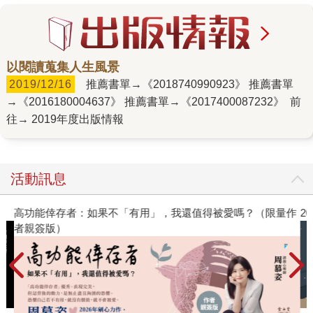
以閱讀蒐集人生風景
2019/12/16
推薦書單→《2018740990923》 推薦書單
→《2016180004637》 推薦書單→《2017400087232》 前
往→ 2019年度出版情報
活動訊息
高功能倖存者：如果不「有用」，我還值得被愛嗎？（限量作
2
者親簽版）