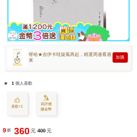
呀哈★吉伊卡哇旋風再起，精選周邊看過
加購
來
★
1
個人喜歡
寫評價
喜歡+1
賺金幣
360
9
折
元
400
元