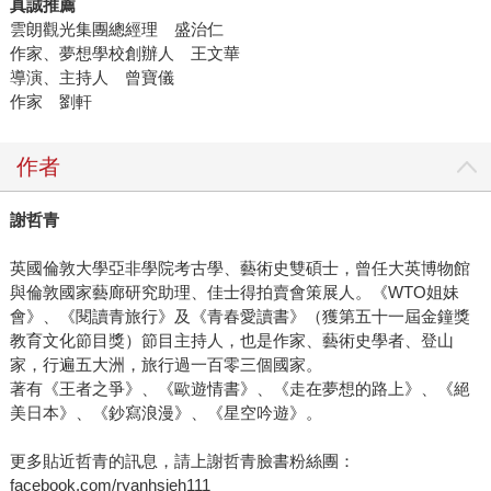
真誠推薦
雲朗觀光集團總經理 盛治仁
作家、夢想學校創辦人 王文華
導演、主持人 曾寶儀
作家 劉軒
作者
謝哲青
英國倫敦大學亞非學院考古學、藝術史雙碩士，曾任大英博物館
與倫敦國家藝廊研究助理、佳士得拍賣會策展人。《WTO姐妹
會》、《閱讀青旅行》及《青春愛讀書》（獲第五十一屆金鐘獎
教育文化節目獎）節目主持人，也是作家、藝術史學者、登山
家，行遍五大洲，旅行過一百零三個國家。
著有《王者之爭》、《歐遊情書》、《走在夢想的路上》、《絕
美日本》、《鈔寫浪漫》、《星空吟遊》。
更多貼近哲青的訊息，請上謝哲青臉書粉絲團：
facebook.com/ryanhsieh111