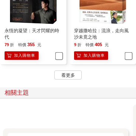
永恆的凝望：天才閃耀的時
穿越撒哈拉：流浪，走向風
代
沙未竟之地
355
405
79
折
特價
元
9
折
特價
元
加入購物車
加入購物車
看更多
相關主題