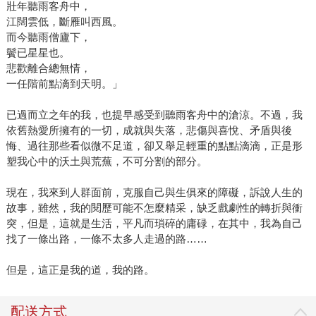
壯年聽雨客舟中，
江闊雲低，斷雁叫西風。
而今聽雨僧廬下，
鬢已星星也。
悲歡離合總無情，
一任階前點滴到天明。」
已過而立之年的我，也提早感受到聽雨客舟中的滄涼。不過，我
依舊熱愛所擁有的一切，成就與失落，悲傷與喜悅、矛盾與後
悔、過往那些看似微不足道，卻又舉足輕重的點點滴滴，正是形
塑我心中的沃土與荒蕪，不可分割的部分。
現在，我來到人群面前，克服自己與生俱來的障礙，訴說人生的
故事，雖然，我的閱歷可能不怎麼精采，缺乏戲劇性的轉折與衝
突，但是，這就是生活，平凡而瑣碎的庸碌，在其中，我為自己
找了一條出路，一條不太多人走過的路……
但是，這正是我的道，我的路。
配送方式