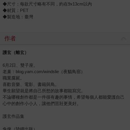
◆尺寸：每款尺寸略有不同，約在9x13cm以內
◆材質：PET
◆製造地：臺灣
作者
護玄（離玄）
6月2日、雙子座。
老巢：blog.yam.com/windslie（夜貓鳥宿）
職業腐屍。
喜歡音樂、電影、書籍與鳥。
畢生願望就是將自己所想的故事都能寫完。
不論哪種創作都是一件很有趣的事情，希望每個人都能愛護自己
心中的創作小小人，讓他們茁壯更美好。
護玄作品集
兔俠（陸續出版）