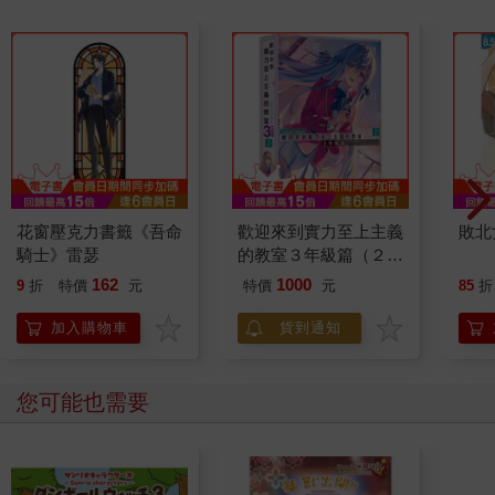
花窗壓克力書籤《吾命
歡迎來到實力至上主義
敗北
騎士》雷瑟
的教室３年級篇（２）
【特裝版】
162
1000
9
折
特價
元
特價
元
85
折
加入購物車
貨到通知
您可能也需要