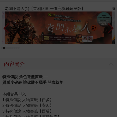
春光ｘ奇幻基地｜全書系展
閱
內容簡介
特殊傳說 角色造型書籤──
質感度破表 讓你愛不釋手 開卷就笑
本組合共11入
1.特殊傳說 人物書籤【伊多】
2.特殊傳說 人物書籤【安因】
3.特殊傳說 人物書籤【西瑞】
4.特殊傳說 人物書籤【阿斯利安】