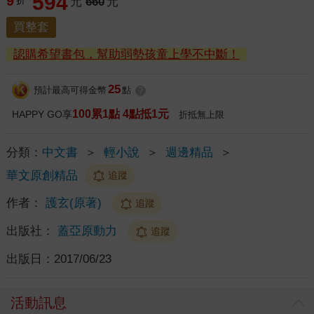
594
9
折
元
660
元
買整套
認購希望書包，幫助弱勢孩童上學不中斷！
25
預計最高可得金幣
點
?
100累1點 4點抵1元
HAPPY GO享
折抵無上限
分類：
中文書
＞
輕小說
＞
週邊精品
＞
華文原創精品
追蹤
作者：
護玄(原著)
追蹤
出版社：
蓋亞原動力
追蹤
出版日：
2017/06/23
活動訊息