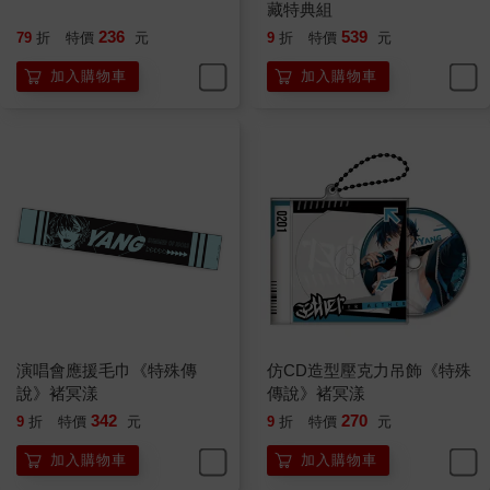
藏特典組
236
539
79
折
特價
元
9
折
特價
元
加入購物車
加入購物車
演唱會應援毛巾《特殊傳
仿CD造型壓克力吊飾《特殊
說》褚冥漾
傳說》褚冥漾
342
270
9
折
特價
元
9
折
特價
元
加入購物車
加入購物車