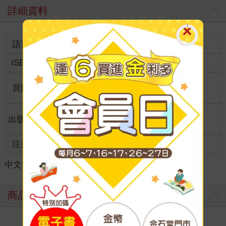
詳細資料
語言
中文繁體
裝訂
紙本平裝
ISBN
4715243776631
分級
普通級
商品規
頁數
0
9*13
格
適讀年
出版地
台灣
全齡適讀
齡
注音
級別
中文書
＞
輕小說
＞
週邊精品
＞
華文原創精品
商品評價
寫評價