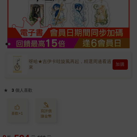
呀哈★吉伊卡哇旋風再起，精選周邊看過
加購
來
★
3
個人喜歡
寫評價
喜歡+1
賺金幣