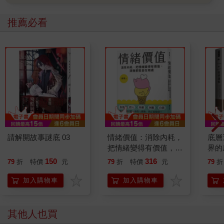
推薦必看
請解開故事謎底 03
情緒價值：消除內耗，
底層
把情緒變得有價值，跟
界的
誰都能自在相處
150
316
79
折
特價
元
79
折
特價
元
79
折
加入購物車
加入購物車
其他人也買