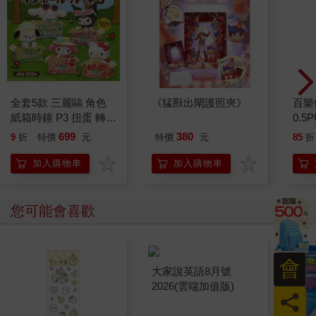
全套5款 三麗鷗 角色
《猛獸出閘護照夾》
百樂
紙箱時鐘 P3 扭蛋 轉蛋
0.5
電子鐘 凱蒂貓 美樂蒂
量)
699
380
9
折
特價
元
特價
元
85
折
酷洛米 帕恰狗 大耳狗
KITAN 奇譚
加入購物車
加入購物車
您可能會喜歡
會
員