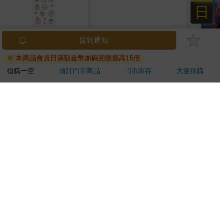
日
吉伊卡哇 可愛小貼紙-
大家說英語8月號
The 
貨到通知
黃
2026(雲端加值版)
Gala
※ 本商品會員日滿額金幣加碼回饋最高15倍
Peac
38
209
95
折
特價
元
特價
元
9
折
220
Surpri
搶購一空
預訂門市商品
門市庫存
大量採購
Mari
加入購物車
加入購物車
Stor
訂購/退換貨須知
加入金石堂 LINE 官方帳號『完成綁定』，隨時掌握出貨動
態：
提醒您！！