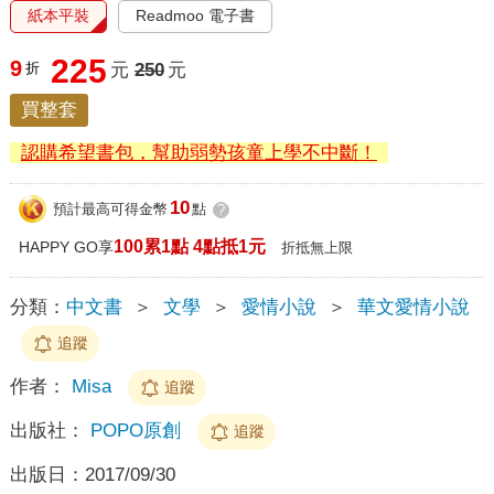
紙本平裝
Readmoo 電子書
225
9
折
元
250
元
買整套
認購希望書包，幫助弱勢孩童上學不中斷！
10
預計最高可得金幣
點
?
100累1點 4點抵1元
HAPPY GO享
折抵無上限
分類：
中文書
＞
文學
＞
愛情小說
＞
華文愛情小說
追蹤
作者：
Misa
追蹤
出版社：
POPO原創
追蹤
出版日：
2017/09/30