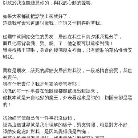
以致於我沒能聽見你的，與我的心動的聲響。
如果大家都能把話說出來就好了，
這樣我就會知道誰討厭我，而誰又悄悄喜歡著我。
從國中就開始交往的男友，居然在我生日前夕跟我提分手，
而且他還背著我、劈、腿、了！他怎麼可以這樣對我！
我哭得稀里嘩啦，身邊的幾個朋友裡面，只有體貼的華佑惟肯安
慰我。
同樣是朋友，該死的譚皓安居然對我說，一段感情會變質，我也
有責任。
我有什麼責任？我是無辜的受害者耶！
我做的每一件事看在他眼裡都能被挑出錯誤來，
他根本就是來自地獄的魔王，外表看起來是帥的，切開來卻是黑
的！
我始終堅信自己每一件事都沒做錯，
認為這個世界就是我所理解的樣子，男友劈腿，就是對方不好，
譚皓安處處針對我，是因為覺得我是白痴，