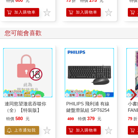
600
275
特價
元
75
折
特價
元
特價
有攀岩社沒什麼了不起，但哪間學校有一整片攀岩牆和專業教
練？
加入購物車
加入購物車
綠茵就有。
您可能會喜歡
其他還有很多了不起的地方，但我們綠茵的學生不喜歡對外張
揚，因為會被別人說是炫耀，還說我們都是富二代，炫富。
其實並沒有，剛剛說了，校長什麼也沒有，就錢最多。所以我們
學校的學費雖然跟一般公立高中差不多，但卻能享受到比公立高
中更多的福利。舉個例子，學生不需要支付冷氣費用，但每年夏
天還是能冷氣吹到爽，這項福利是不是很棒！
當然綠茵也不是隨隨便便就能入學的，這個社會還是很現實，有
背景的就靠背景，只要有政商名流或校長朋友的介紹，多半就能
連同慾望澈底吞噬你
PHILIPS 飛利浦 有線
小書
入學；沒背景的就只能靠自己，如果考試接近滿分，也能如願以
（全）【特裝版】
鍵盤滑鼠組 SPT6254
FAN
償。
成為
580
379
特價
元
特價
元
79
折
499
段！
所以，當高一第一次期中考的成績公布時，大家大概就知道哪些
上市通知我
加入購物車
人是靠自己的能力進來，哪些人是靠背景。