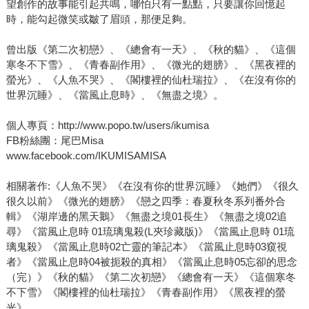
望創作的故事能引起共鳴，哪怕只有一點點，只要讓你回憶起
時，能勾起微笑或皺了眉頭，那便足夠。
曾出版《第二次初戀》、《總會有一天》、《秋的貓》、《這個
寒冬不下雪》、《青春副作用》、《微光的翅膀》、《黑夜裡的
螢光》、《人魚不哭》、《閣樓裡的仙杜瑞拉》、《在沒有你的
世界沉睡》、《當風止息時》、《無盡之境》。
個人專頁：http://www.popo.tw/users/ikumisa
FB粉絲團：尾巴Misa
www.facebook.com/IKUMISAMISA
相關著作:《人魚不哭》《在沒有你的世界沉睡》《她們》《很久
很久以前》《微光的翅膀》《戀之四季：春夏秋冬系列番外合
輯》《湖岸邊的黑天鵝》《無盡之境01長生》《無盡之境02追
尋》《當風止息時 01琉璃鬼殺(L夾珍藏版)》《當風止息時 01琉
璃鬼殺》《當風止息時02亡靈的筆記本》《當風止息時03窺視
者》《當風止息時04被扼殺的真相》《當風止息時05忘卻的思念
（完）》《秋的貓》《第二次初戀》《總會有一天》《這個寒冬
不下雪》《閣樓裡的仙杜瑞拉》《青春副作用》《黑夜裡的螢
光》