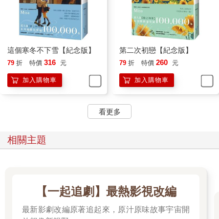
了！
這樣的臉，誰見了都不會喜歡。
這個寒冬不下雪【紀念版】
第二次初戀【紀念版】
於是我彎腰把掌心的水潑在臉上，然後用力搓了臉幾下，告訴自
316
260
79
折
特價
元
79
折
特價
元
己抬頭後便停止哭泣，而我將會是全新的陳書海。
加入購物車
加入購物車
我從口袋拿出華佑惟剛才借我的手帕，上頭沾滿我的鼻涕和淚
水，看起來有些噁心，我順手將它清洗乾淨。
看更多
步出女廁時，華佑惟一臉擔憂地守在不遠處。
相關主題
「謝謝你的手帕，我洗過了，要記得晾乾喔。」我說，把手帕朝
前一遞。
「啊，不用這麼麻煩啦……妳沒事了？」華佑惟把手帕接過，又
不放心地追問。
【一起追劇】最熱影視改編
「嗯，已經沒事了，我再也不會為那個人渣掉第二次眼淚。」我
最新影劇改編原著追起來，原汁原味故事宇宙開
揚起下巴。