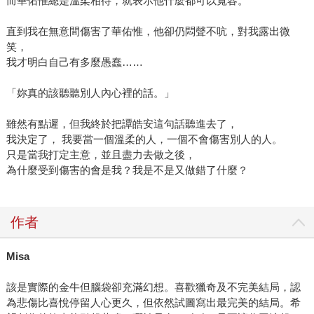
而華佑惟總是溫柔相待，就表示他什麼都可以寬容。
直到我在無意間傷害了華佑惟，他卻仍悶聲不吭，對我露出微
笑，
我才明白自己有多麼愚蠢……
「妳真的該聽聽別人內心裡的話。」
雖然有點遲，但我終於把譚皓安這句話聽進去了，
我決定了， 我要當一個溫柔的人，一個不會傷害別人的人。
只是當我打定主意，並且盡力去做之後，
為什麼受到傷害的會是我？我是不是又做錯了什麼？
作者
Misa
該是實際的金牛但腦袋卻充滿幻想。喜歡獵奇及不完美結局，認
為悲傷比喜悅停留人心更久，但依然試圖寫出最完美的結局。希