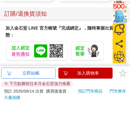
譚皓安，是個成績很好，背景也很硬的人。個性很機歪，雖然有
訂購/退換貨須知
些M型女生說他是硬派帥哥，不過在我看來是硬到壞掉的帥哥
吧。但關於他長得帥這一點，我還是承認的。
加入金石堂 LINE 官方帳號『完成綁定』，隨時掌握出貨動
華佑惟，成績很好，家境普通。超級愛照顧人，你若是臨時缺了
態：
什麼東西，他大概都有。有一次我問他有沒有吹風機，他竟然真
的從置物櫃裡拿出來，而且還貼心地一併奉上整髮水。所以大家
喊他「媽媽」也無可厚非。
房之羽，名字很美，人長得也很美，但講話很粗魯，個性也很粗
魯，不擅長安慰人，遇到棘手的事會先選擇逃避，是個愛湊熱鬧
提醒您！！
立即結帳
加入購物車
的千金大小姐，雖然成績很差，但主科以外的科目成績都很好。
金石堂及銀行均不會請您操作ATM! 如接獲電話要求您前往
※ 下方點圖前往本月金石堂強力推薦
ATM提款機，請不要聽從指示，以免受騙上當！
我和房之羽在高一開學那天就成為好友，因為將我們的名字結合
預計 2026/08/14 出貨
購買後進貨
預訂門市商品
門市庫存
後，所產生的意境很美—在書房中拿著羽毛筆寫下「海」這個
退換貨須知：
大量採購
字。
**提醒您，鑑賞期不等於試用期，退回商品須為全新狀態**
依據「消費者保護法」第19條及行政院消費者保護處公告之
好啦，我承認是硬湊的啦。
「通訊交易解除權合理例外情事適用準則」，以下商品購買
後，除商品本身有瑕疵外，將不提供7天的猶豫期：
但總之，我們的名字都很文青，因為對彼此的名字感興趣而搭