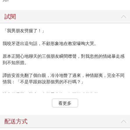
試閱
「我男朋友劈腿了！」
我咬牙迸出這句話，不顧形象地在教室嚎啕大哭。
原本正開心地聊天的三個朋友瞬間噤聲，對我忽然的情緒暴走感
到不知所措。
譚皓安首先翻了個白眼，冷冷地瞥了過來，神情鄙夷，完全不同
情我：「不是早跟妳說那個男的不行嗎？」
說完他還聳了聳肩，在椅子上換了個更舒服的姿勢。
看更多
華佑惟則有些手忙腳亂，看了譚皓安一眼，又看向我，隨後從口
袋拿出手帕向我遞來，有些無措地抓了抓他那柔順的黑髮：「是
那個妳從國中開始交往的對象嗎？唉唷，不要哭了啦，離開爛男
配送方式
人反而要慶祝吧，乖乖乖，不哭不哭。」