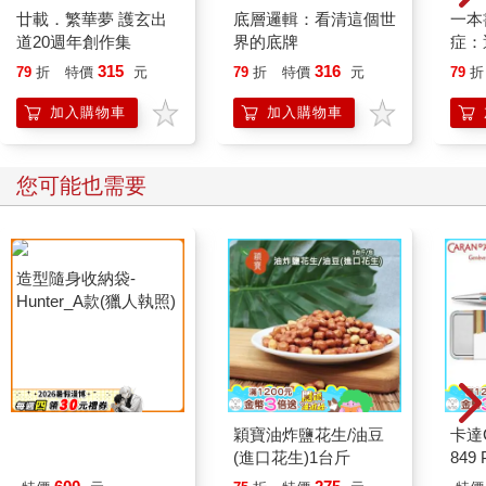
廿載．繁華夢 護玄出
底層邏輯：看清這個世
一本
「沒有在擔心妳。」
道20週年創作集
界的底牌
症：
開大
「是啊，反正妳一下就好了。」
315
316
79
折
特價
元
79
折
特價
元
79
折
人也
的3
加入購物車
加入購物車
「只有佑惟媽媽很好心，會一直關心妳。」
這群人又開始七嘴八舌，華佑惟再次抗議，要大家不要叫他媽
您可能也需要
媽，但看起來沒什麼用，他善於照顧人的媽媽形象早已在大家心
中根深蒂固了。
我就讀的這所學校名為綠茵高中，雖是高中，占地卻比國內許多
大學還要廣闊，還有一大片綠草如茵的草原，天氣好的時候，學
生可以坐在草地上邊看書、用餐，邊曬太陽，就像是電影裡常見
的國外大學一樣。
校長不是教育體系出身，但非常有錢，所以綠茵高中不僅校地寬
廣，教學資源豐富，硬體設備也是數一數二，學校裡有游泳池沒
什麼了不起，但哪間學校有蒸汽室和烤箱三溫暖？
造型隨身收納袋-
穎寶油炸鹽花生/油豆
卡達C
綠茵有。
Hunter_A款(獵人執照)
(進口花生)1台斤
849 
ED.