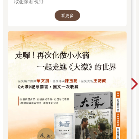
啟想像新視野
他明顯鬆了一口氣，「那就好，這樣很好。」
看更多
「佑惟媽媽真是個老好人，從來都不會生氣。只有你最溫柔
了。」我拉起他的手，左右搖晃了兩下。
「不要叫我媽媽，我是男生耶。」他歪了歪頭，有些不滿。
可是他不僅皮膚看起來比我好，五官也清秀得令人嫉妒，他如果
被男生告白我也不會覺得意外。
「那，叫爸拔？」我故意這麼說。
「也不要，快點，我們回教室了。」他無奈地說，拉著我走回教
室。
今天天氣晴朗，豔陽高照，窗外的風景在燦爛的日光中閃耀著隱
隱的光輝。如果我只顧著低頭垂泣，約莫就無法欣賞到如此美麗
的景色了。