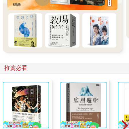
事情既然已經發生，難過也於事無補，我決定要收拾心情向前
走。
我最大的優點，大概就是很容易看開吧。
「恢復如常了！」
我快抵達教室的時候，看見房之羽站在門口偷看，她一看清我的
臉色，立刻扭頭朝教室裡大喊。
「陳書海就跟小孩子一樣，哭完就忘了自己在難過什麼。」
推薦必看
「真的，她跟我三歲姪女好像。」
「要是她哭一整天我一定報警。」
班上同學又開始講人閒話，真的是吃飽太閒！
我走進教室，宛如女王出巡般對大家優雅地揮揮手，「謝謝你們
的關心，我已經沒事了。」