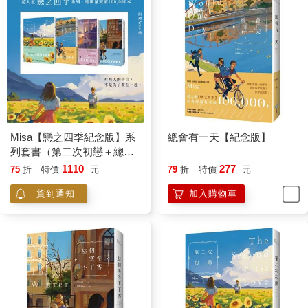
他似乎有些不知所措，清秀的臉龐卻依然露出微笑，對我說：
「乖，妳最棒了，不要哭，我們去洗臉好不好？」
像是哄小孩一樣，華佑惟拉著我就要走出教室。
「你會寵壞她，華佑惟。」冷血魔王譚皓安拿下耳機，冷淡地警
告。
班上同學紛紛出聲附和，像是他手下的嘍囉，老大說什麼就應什
Misa【戀之四季紀念版】系
總會有一天【紀念版】
麼。
列套書（第二次初戀＋總會
有一天＋秋的貓＋這個寒冬
1110
277
75
折
特價
元
79
折
特價
元
我抽抽噎噎地哭著，在華佑惟半推半哄下來到女廁前。
不下雪）
貨到通知
加入購物車
「快點把臉洗一洗，就要上課了，我在這邊等妳。」他溫聲說
著。
進到女廁後，我站在洗手臺前，扭開水龍頭，讓清澈的水凝聚在
掌心，抬頭看見鏡中自己哭得通紅的臉。那個樣子一點也不漂
亮，更遑論令人心疼。
誰說女人哭起來的樣子令人心疼啊，明明就很醜！鼻涕都跑出來