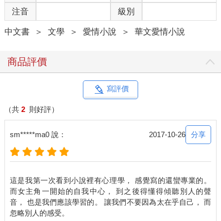
餓？她摀耳看向門外，像是下一秒就要奪門而出。
注音
級別
「啊啊，不要哭不要哭，那句話叫什麼，眼淚是珍珠，珍珠不要
中文書
＞
文學
＞
愛情小說
＞
華文愛情小說
哭。」華佑惟更慌了，飛速湊近拿著面紙幫我擦眼淚，甚至連鼻
涕都幫我抹去，像媽媽一樣溫柔耐心地安慰我。
商品評價
「珍珠？真豬吧！再哭就變豬。有夠無聊，我要回座位了。」譚
皓安冷酷地起身，頭也不回地走了。
寫評價
「欸，皓安離開，那我也回座位嘍，交給你了，佑惟媽媽。」房
之羽找到開溜的機會也跟著回座。
（共
2
則好評）
「哇！只有佑惟你是我的好朋友，只有你才關心我！」我痛哭，
分享
sm*****ma0 說：
2017-10-26
同時用另外兩人都能聽見的音量說。
對此，譚皓安拿出耳機塞住耳朵，專注地聽起音樂，房之羽則假
裝沉浸在自己的小宇宙。
這是我第一次看到小說裡有心理學， 感覺寫的還蠻專業的。
而女主角一開始的自我中心， 到之後得懂得傾聽別人的聲
班上其他同學也只是瞄了我一眼，就見怪不怪地繼續各做各的
音， 也是我們應該學習的。 讓我們不要因為太在乎自己， 而
事。