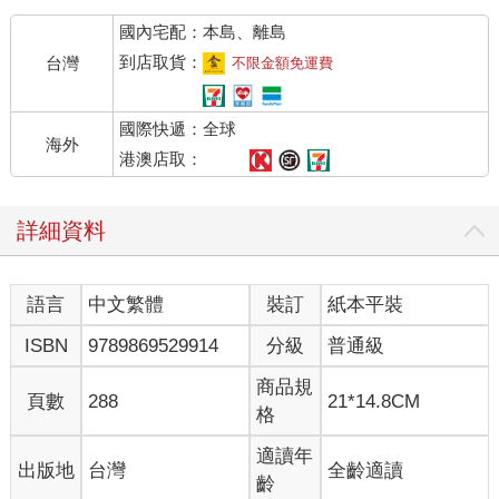
國內宅配：本島、離島
而房之羽一臉震驚，只說了句：「哭夭，那怎麼辦？」
到店取貨：
台灣
不限金額免運費
「陳書海，如果妳要繼續哭的話，包含洗臉，大概還有三分鐘的
時間。」譚皓安看著他的手錶，瞇眼開始倒數。
國際快遞：全球
海外
「她已經很難過了，你不要這麼冷血。」華佑惟小聲地說，還用
港澳店取：
手肘撞了譚皓安一下。
詳細資料
「所以呢？失戀就可以不用上課不用考試也不用生活了？」譚皓
安絲毫不講情面。
語言
中文繁體
裝訂
紙本平裝
哼！對此我非常想送他四個字，無情無義！
ISBN
9789869529914
分級
普通級
但我現在很難過，沒心情回嗆，所以我就用比之前更悽慘的哭聲
回應，「哇啊啊啊啊啊——」
商品規
頁數
288
21*14.8CM
格
以聲嘶力竭來形容也不為過。
適讀年
出版地
台灣
全齡適讀
「哭夭，不要哭了啦！」房之羽開口閉口都是哭夭，肚子是有多
齡