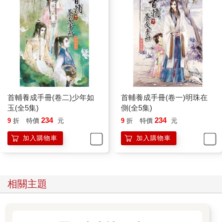
表哥吧？」
羅宜秀的臉頰頓時略紅了些，卻搖頭道：「喜歡倒也說不上，但
是妳明表哥長得真俊俏。」她說起來又神采飛揚的，有些少女明
媚的意味，「反正都是要嫁，總要挑個好看的嫁！要是嫁個既不
好看又沒本事的，看著都難受。對著那些好看的，至少我瞧著舒
服。」
羅宜寧補了杯茶，很佩服她五姐姐的真知灼見，這話若是讓陳氏
聽了去，羅宜秀必然少不了一番教訓。
羅宜秀賴在羅宜寧這裡吃午飯，這裡的廚子手藝好，松鼠魚做得
首輔養成手冊(卷二)少年如
首輔養成手冊(卷一)明珠在
最好吃，她吃了整條。
玉(全5集)
側(全5集)
吃過飯兩人讓丫頭搬了棋盤出來，在院子裡下圍棋。
234
234
9
折
特價
元
9
折
特價
元
這麼多年了，羅宜秀的棋藝還是沒有長進，羅宜寧卻與宋老先生
交流許久，發現自己在下棋上竟然還有幾分天分。宋老先生捧著
加入購物車
加入購物車
鬍子嘖嘖稱奇，在他快要放棄七小姐的時候，總算找到了還能教
導的地方，否則白領了林海如給他的三倍束脩，實在慚愧。
羅宜秀被她殺得片甲不留，死的死殘的殘，隨著活棋漸漸減少，
眉頭也漸漸皺了起來。
相關主題
羅宜寧轉著白玉棋子道：「五姐姐，要我讓妳幾子妳說就是
了。」
羅宜秀擰了擰她的臉蛋，沒好氣的道：「我棋品有這麼差嗎？」
林茂剛從外面走進來，看到羅宜秀在擰羅宜寧的臉，他頓時覺得