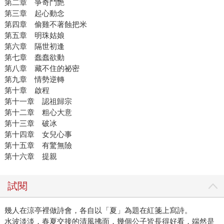
第二章 爭奇鬥艷
第三章 起心動念
第四章 偷雞不著蝕把米
第五章 明珠姑娘
第六章 隔世初逢
第七章 蠢蠢欲動
第八章 藏不住的祕密
第九章 情勢逆轉
第十章 啟程
第十一章 認祖歸宗
第十二章 粗心大意
第十三章 破冰
第十四章 女兒心事
第十五章 有驚無險
第十六章 提親
試閱
幾人在涼亭裡做詩會，各自以「夏」為題在紅箋上寫詩。
水波淡淡，春夏交接的清風拂面，幾個公子皆長得好看，端然是