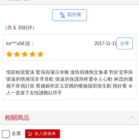
長做詩的只有羅宜憐。
她寫了之後遞給顧景明，聲音嬌柔婉轉的道：「明表哥幫我看
看，我總覺得最後一句的平仄不對。」
寫評價
顧景明順手拿了過去，溫柔且耐心的道：「平仄沒有錯，的確是
難得的佳句。」
（共
1
則好評）
羅宜寧抓了一把瓜子嗑，羅宜秀在她身邊沉著臉壓低聲音道：
「瞧瞧妳那六姐，身子都快依到人家顧公子身上去了。」
分享
ke***u58 說：
2017-11-11
羅宜寧嘆了口氣，就讓羅宜憐去吧，她才不管呢。羅宜憐心思活
絡，又長得那副楚楚可憐的風姿，但那又如何，就算顧景明真的
喜歡她，以顧家的身分地位，難道會讓他娶個庶出的小姐為正
妻？況且顧景明是大舅母三十才得的孩子，又是顧老太爺親自養
情節相當緊湊 緊張與淒涼夾雜 溫情與痛恨交集著 對於宜寧與
大的，比小宜寧還要金貴幾分，挑選的眼光自然是更高了。
慎遠的情感現非常喜歡 慎遠的保護與疼愛令人心動 林茂的灑
「五姐姐，妳要不要吃瓜子？這瓜子是我教下人炒的，加了大料
脫不恭很討喜 喬姨娘和宜玉宜憐的嘴臉描寫很生動 很好看 令
和花椒，吃起來特別香。」羅宜寧希望她多吃少說免得出錯，便
把自己的手湊過去，誰知道立刻就被人抓走了，
林茂湊在她身邊，笑咪咪的道：「謝謝宜寧表妹，茂表哥就不客
氣了。」
他倚著欄杆，彷彿無意的把自己的一些重量壓在羅宜寧身上，一
相關商品
邊嗑瓜子一邊看顧景明教羅宜憐作詩。羅宜寧深吸了一口氣，小
手指捏得咯咯響。
全選
加入購物車
「茂表哥，瓜子可香？」羅宜寧笑著問他。