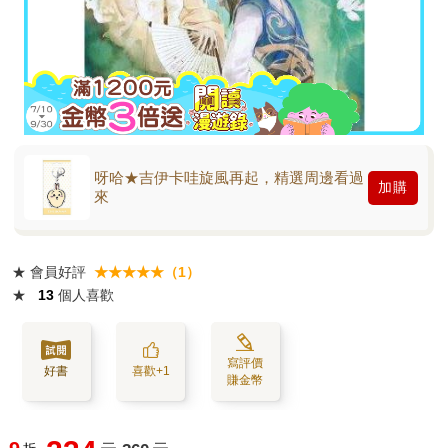
呀哈★吉伊卡哇旋風再起，精選周邊看過
加購
來
★
會員好評
★★★★★（1）
★
13
個人喜歡
寫評價
好書
喜歡+1
賺金幣