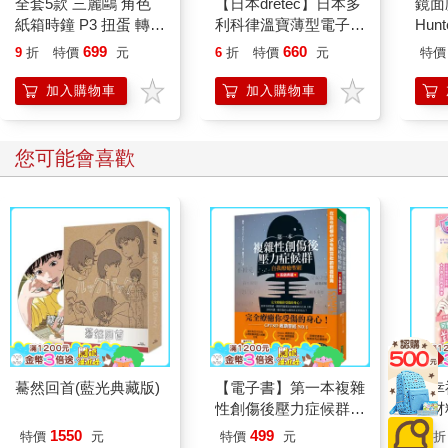
全套5款 三麗鷗 角色
【日本dretec】日本多
鏡面
確有點兒小人。
紙箱時鐘 P3 扭蛋 轉蛋
利科律溫寶薄型電子溫
Hun
自顧明瀾去後，顧家與羅家少有聯繫，她本以為兩家已經疏遠
電子鐘 凱蒂貓 美樂蒂
濕度計-白色-可掛式
699
660
9
折
特價
元
6
折
特價
元
特價
了。如今見顧景明少年風流，各般皆是上品，自然就動了心思，
酷洛米 帕恰狗 大耳狗
(O-449WT)
成不成也只是試試而已，萬一顧景明真看上了羅宜秀也是好的。
KITAN 奇譚
加入購物車
加入購物車
看著羅宜寧乾淨柔和的眼神，陳氏突然覺得自己的心思的確太成
熟事故了一些，最後她只得道：「眉姐兒，事關妳五姐姐的終身
大事，伯母自然會操心一些。」
您可能會喜歡
這時有個婆子來問她安排宴席的事，陳氏便跟婆子說起話來，羅
宜寧逕自去了。
羅宜秀終於從幾個夫人那裡過來，看到羅宜寧，高興的拉著她的
手問道：「瞧妳跟母親說話說得高興，妳們在說什麼呢？」
羅宜寧笑著搖了搖頭。她不認為顧家會讓顧景明娶一個庶女，同
樣也不覺得羅宜秀有機會嫁入顧家，但這個五姐姐待她這般好，
她又怎能說實話傷人心，就這麼過去吧。
林海如帶她回了正房，讓她先不要回去，叫丫頭捧了好幾件衣裳
來給她看。第一件是水紅色瓔絡紋刻絲褙子，第二件是月白撒紅
色櫻的對襟褙子，袖口還做了精巧的絲絛。
驀然回首(藍光典藏版)
【電子書】第一本複雜
超幸
「宜寧，妳瞧瞧好不好看？」林海如笑著捏了捏她水嫩嫩的臉，
性創傷後壓力症候群自
焙材
道：「我陪妳大伯母去祥瑞齋，瞧妳大伯母給妳四姐、五姐做衣
我療癒聖經（長銷典
愛配
1550
499
裳，可不能把咱們眉姐兒落下了。妳現在也漸漸大了，給妳做兩
特價
元
特價
元
79
折