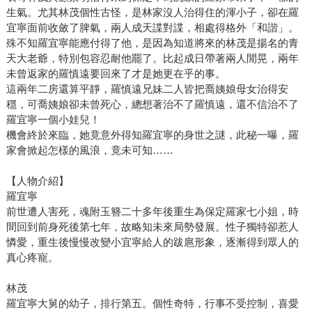
生氣。尤其林茂個性古怪，是林家沒人治得住的渾小子，卻在羅
宜寧面前收斂了脾氣，兩人成天諜對諜，相處得格外「和諧」。
殊不知羅宜寧能應付得了他，是因為知道將來的林茂是揚名的青
天大老爺，特別包容忍耐他罷了。比起成日帶著兩人閒晃，兩年
未曾返家的羅慎遠要回來了才是她更在乎的事。
這兩年二房還算平靜，羅慎遠兄妹二人皆把喬姨娘母女治得安
穩，可喬姨娘卻未曾死心，總想著治不了羅慎遠，還不信治不了
羅宜寧一個小娃兒！
機會終於來臨，她竟意外得知羅宜寧的身世之謎，此秘一曝，羅
家會掀起怎樣的風浪，竟未可知……
【人物介紹】
羅宜寧
前世遭人害死，魂附玉簪二十多年後重生為保定羅家七小姐，時
間回到前身死後第七年，故略知未來局勢發展。性子獨特卻惹人
憐愛，重生後慢慢改變小宜寧給人的跋扈形象，逐漸得到眾人的
真心疼寵。
林茂
羅宜寧大舅的幼子，排行第五。個性奇特，行事不受控制，喜愛