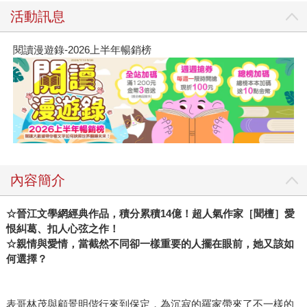
活動訊息
閱讀漫遊錄-2026上半年暢銷榜
內容簡介
☆晉江文學網經典作品，積分累積14億！超人氣作家［聞檀］愛
恨糾葛、扣人心弦之作！
☆親情與愛情，當截然不同卻一樣重要的人擺在眼前，她又該如
何選擇？
表哥林茂與顧景明偕行來到保定，為沉寂的羅家帶來了不一樣的