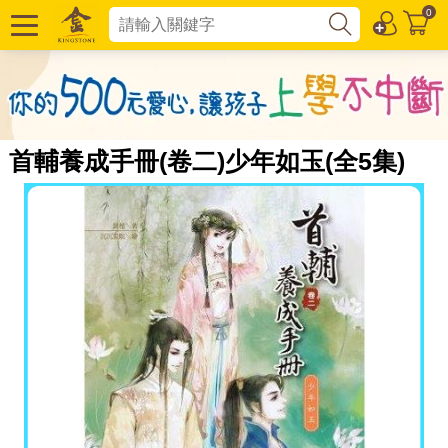
0
首輔養成手冊(卷二)少年如玉(全5集)