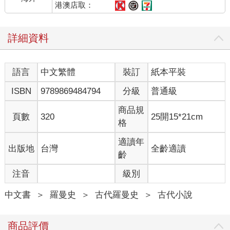
會，沒想到她還在賴床，忍不住就嘲諷道：「宜寧表妹來了，起
港澳店取：
得好早啊。」
羅宜寧皮笑肉不笑的道：「茂表哥安好，聽聞昨夜您找不到丹
詳細資料
爐，過來找母親索要，今日竟然還能起得這麼早，我是佩服
的。」她未曾惹他，才見過兩面而已，林茂跟她說話卻總是戲謔
調侃，令她覺得莫名其妙。
語言
中文繁體
裝訂
紙本平裝
顧景明忍不住笑了笑，這一笑著實好看，溫柔俊朗極了。他打圓
場道：「宜寧表妹莫與他計較，他這人嘴巴厲害而已。」
ISBN
9789869484794
分級
普通級
他們倆倒是很熟的樣子。顧景明溫和謙遜，林茂則是一副無賴瀟
灑的樣子，兩人湊在一起倒是有一種奇異的平和。
商品規
頁數
320
25開15*21cm
羅宜寧正要坐下，手卻被狠狠揪了一下，她差點兒嗷了一聲。羅
格
宜秀也真是的，使這麼大勁兒做什麼！
她瞪向羅宜秀，羅宜秀卻回瞪她，她這才反應過來，自己不是被
適讀年
出版地
台灣
全齡適讀
羅宜秀拉來參加詩會的，而是來當介紹人的，於是向林茂和顧景
齡
明介紹了羅宜秀。讓她吃驚的是，她這位彷彿繼母林海如親生般
注音
級別
的五姐姐，竟然低眉柔聲的向顧景明問好。
顧景明長得好看，出身又高，估計從小就見慣了向他各種獻殷勤
中文書
＞
羅曼史
＞
古代羅曼史
＞
古代小說
的人，對誰都是有禮又溫柔，卻又有種高高在上的疏淡感，別人
看不出來，羅宜寧卻看得很明白。
做詩什麼的羅宜寧並不擅長，羅宜秀更不擅長，在場女眷唯一擅
商品評價