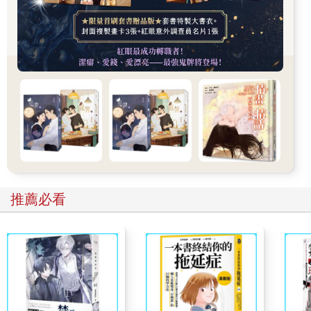
頰有些嬰兒肥，但一雙杏眼已經長出了少女的清媚。林茂忍了一
路，在前面走快些免得真去捏她，如今停了下來，面對面的近看
著，真是愈發的手癢。
最終，他還是伸手去捏了捏，笑道：「今日先到這裡吧，明日來
找妳玩。」
軟軟的、柔柔的，果然很好摸！林茂強忍著激動才能繼續保持微
笑。
他有點兒惋惜的想，這個小表妹若是隻小京巴就好了，就算多貴
他都能買下來，抱回去養著多好玩，整日在自己面前撒歡、討食
吃，眷戀主人的時候還會圍著主人的腳轉圈。
他的手勁不大，輕輕的，只是觸感陌生，令羅宜寧愣了愣。
這不太合規矩啊，如今她也不算孩子了。不過捏她的人是林茂，
所以覺得沒有什麼——林青天這人就是不按牌理出牌，所以做出
推薦必看
什麼事她都可以理解。
林海如直到下午才回來，準備好的二十四擔催妝禮已經全部抬回
了羅家。三牲祭品、糕餅點心、海味乾貨等等應有盡有。府裡也
開始張燈結綵了，到了晚上，陳氏的外家來了人，府裡愈發的熱
鬧。
府裡熱鬧，陳氏也笑得樂開花，帶著羅宜秀與羅宜玉四處拜見來
訪的各位夫人。羅宜寧也被林海如提出來陪客，陪的是隔壁高家