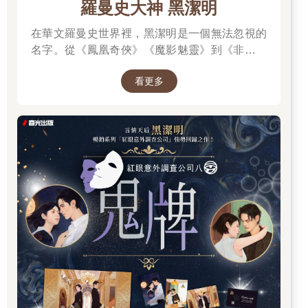
羅曼史大神 黑潔明
不服氣。別人都捏得，他怎麼就捏不得了？越想越覺得就是這個
理，反正今天姑母陪大伯母去看催妝的東西了，誰管他呀！
在華文羅曼史世界裡，黑潔明是一個無法忽視的
羅宜寧看到林茂笑咪咪的站在門口，奇怪問道：「茂表哥不是去
名字。從《鳳凰奇俠》《魔影魅靈》到《非常保
大伯父那裡了？」
鏢》《海龍戰家》，她以細膩筆觸寫出女性的堅
「初來乍到，對羅府不甚熟悉，我想四處走走，不知道宜寧表妹
看更多
韌、男性的深情，以及愛情裡的冒險與羈絆。這
能不能帶個路？」林茂邊說邊虛手一請。
次她以睽違八年的全新長篇，帶回備受粉絲期待
林茂遠道而來，她的確應該陪他四處看看，這幾日府中諸事繁
的《紅眼》系列最新一集──《鬼牌》，用最擅長
忙，怕是把他怠慢了。他熱衷的事早讓林海如扼殺在萌芽中，羅
的敘事節奏與劇情張力，讓讀者一頁接一頁無法
宜寧覺得比起煉丹，走走逛逛什麼的的確是無傷大雅。
停下。
結果她根本是被林茂給拉著走。林茂長得高，腿又長，邁一步她
要趕兩步，走得又快，羅宜寧只能氣喘吁吁的跟在後面。
他在前面等她，精神奕奕的道：「聽說羅家後面有片山，山頂能
眺望到大慈寺的塔，妳帶我去看看吧？」
羅宜寧有些無力了，「茂表哥，今日就逛前院行不行？」
「妳得盡地主之誼啊。」林茂很認真的勸她，「宜寧表妹，我是
客人，可不要怠慢了我。」
羅宜寧只得咬牙站直了身子，勉強陪他走了一段。
林茂看她走得愈發慢了，才問道：「妳走不動了？」
羅宜寧幽幽道：「茂表哥覺得我這地主之誼盡得如何了？」
林茂看著她，她的臉頰有一層薄薄的粉，白裡透紅好看極了。臉