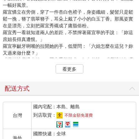
一幅好風景。
羅宜憐立在旁側，穿了一件杏白色褙子，身姿纖細，髮髻只是鬆
鬆一挽，簪了翡翠簪子，耳朵上戴了小小的白玉丁香。那風姿實
在是漂亮，立刻把羅宜秀襯成了庸脂俗粉。
羅宜秀一看就知道兩人的差距，不禁擰著羅宜寧的手說：「妳這
庶姐長得真遭恨。」
羅宜寧齜牙咧嘴的拉開她的手，低聲問：「六姐怎麼在這兒？妳
又過來做什麼？」
「我娘讓我過來的。」羅宜秀聳聳肩，無奈的說：「我讓她打理
了半個時辰才出來，她讓我跟妳那顧家表哥說說話，但是我跟妳
看更多
家表哥有什麼話說……」
羅宜寧驟然一愣，心裡突然生出一個荒謬的猜測。按陳氏的意
思，莫不是看上了顧景明？
配送方式
「哪個是妳顧家表哥？」羅宜秀又問她。
羅宜寧指了指中間穿月白直裰，正在提筆寫字的那個，然後低聲
國內宅配：本島、離島
道：「五姐姐，大伯母究竟是怎麼說的？」
羅宜秀沒有回答，她已經帶著丫頭婆子拉著羅宜寧走過去了。
到店取貨：
台灣
不限金額免運費
羅宜寧正在想該如何介紹羅宜秀，林茂正好回過頭，他一看到羅
宜寧就笑咪咪的。
國際快遞：全球
人家姑娘都是規規矩矩的早起點卯，他本來也想去請她一起做詩
海外