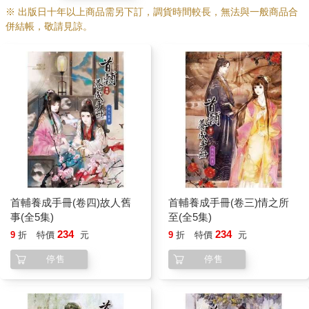
林茂沒回她，俯下身低聲問道：「茂表哥倒想問問妳，橘子好不
※ 出版日十年以上商品需另下訂，調貨時間較長，無法與一般商品合
好吃？」
併結帳，敬請見諒。
他的氣息不經意的拂過羅宜寧的耳際，笑了笑之後就坐正了。
這小丫頭實在不是知恩圖報的料，當年姑母給他們幾個兄弟下指
令，每個都要送羅宜寧東西，他在杭州尋摸許久才給她弄了箱橘
子來，這會兒不過吃她一些炒瓜子便要跟他急了？
炒瓜子根本就不是重點，羅宜寧覺得自己是有苦不能言，跟林茂
這種離經叛道的人有什麼好說的。
幸好那邊顧景明應付羅宜憐也有些不耐煩了，微微一笑對林茂
道：「大老爺請我們晌午過去，眼看著時間也差不多了，不如先
過去吧。」
羅山遠陪他們倆過去，羅宜憐見顧景明走了，她根本不想跟羅宜
寧和羅宜秀相處，聲稱自己身子尚未痊癒就先走了。
首輔養成手冊(卷四)故人舊
首輔養成手冊(卷三)情之所
丫頭們端了盤芙蓉糕上來，羅宜寧問了才知道，她這個六姐今天
事(全5集)
至(全5集)
起得特別早，很勤奮的來向林海如請安，然後就「偶遇」了同樣
234
234
9
折
特價
元
9
折
特價
元
來給林海如請安的顧景明和林茂，一切都是美麗的「意外」。
羅宜秀想到羅宜憐風姿綽約的樣子就不是滋味，幽幽道：「她一
停售
停售
個庶出的，費這般勁兒做什麼？難道人家顧公子就瞧得上她
了。」
羅宜寧聽了就盯著羅宜秀看，問道：「五姐姐，妳莫不是喜歡明