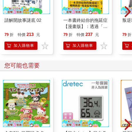
二小姐。
高家大小姐就是想嫁給羅慎遠的那個高嫻，但羅慎遠要守制三
年，人家高大小姐也不是等不得，只不過羅慎遠就是塊捂不熱的
請解開故事謎底 02
一本書終結你的拖延症
叛逆
石頭，再怎麼熱忱都沒有用，沒多久，高嫻就嫁給了同縣一個進
【漫畫版】：透過「小
士的兒子，前不久生了個白白胖胖的孩子。
行動」打開大腦的行動
高二小姐坐在位子上，滴溜溜的眼睛就盯著吃食打轉，話都不跟
213
237
79
折
特價
元
79
折
特價
元
79
折
開關，懶人也能變身
羅宜寧說一句。羅宜寧見狀，把整盤子的核桃棗泥雲片糕放到她
「行動派」的37個科
加入購物車
加入購物車
手上，被她感激的看了一眼。羅宜寧很感動，這姑娘比她姐姐高
學方法
嫻好糊弄多了。
過了一會兒，陳氏卻找了她過去，三分的笑七分的討好。她問羅
您可能也需要
宜寧：「眉姐兒，大伯母問妳，妳那明表哥可有婚配了？」
羅宜寧看了看羅宜秀，搖搖頭，陳氏正要高興，她卻又說道：
「我不知道。」
陳氏拉了羅宜寧的手握著，嘆道：「先前是大伯母做的不對，如
今一家人卻不說那些了。妳可還怪大伯母？」
羅宜寧只是微笑。她當然不會忘記祖母剛去陳氏就要她搬出正
堂，也不會忘記陳氏要用祖母留給她的東西來抵二房應得的財
產。但畢竟都過去了，如今大房和二房面上倒也和睦。
「大伯母想為五姐姐說明表哥嗎？」羅宜寧直接問道。
她這麼直截了當，陳氏反而把話憋了回去，不知道該怎麼說。用
得著人家的時候姪女長姪女短，用不著的時候如仇人般對待，的