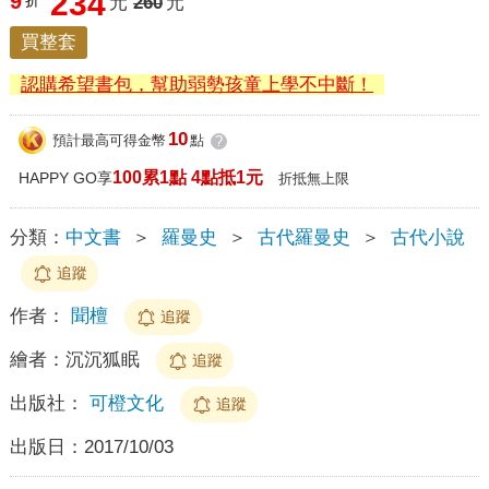
234
9
折
元
260
元
買整套
認購希望書包，幫助弱勢孩童上學不中斷！
10
預計最高可得金幣
點
?
100累1點 4點抵1元
HAPPY GO享
折抵無上限
分類：
中文書
＞
羅曼史
＞
古代羅曼史
＞
古代小說
追蹤
作者：
聞檀
追蹤
繪者：
沉沉狐眠
追蹤
出版社：
可橙文化
追蹤
出版日：
2017/10/03