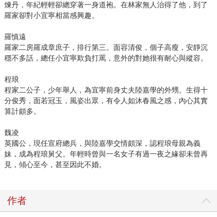
煉丹，年紀輕輕卻總穿著一身道袍。在林家無人治得了他，到了
羅家卻對小宜寧相當感興趣。
羅慎遠
羅家二房羅成章庶子，排行第三。面容清俊，個子高瘦，安靜沉
穩不多話，總任小宜寧欺負打罵，意外的對她很有耐心與縱容。
程琅
程家二公子，少年舉人，為宜寧前身丈夫陸嘉學的外甥。生得十
分俊秀，面若冠玉，風姿出眾，有令人如沐春風之感，內心其實
算計頗多。
魏凌
英國公，現任宣府總兵，與陸嘉學交情頗深，認程琅母親為義
妹，成為程琅舅父。年輕時曾與一名女子有過一夜之緣卻未曾再
見，傾心至今，甚至因此不婚。
作者