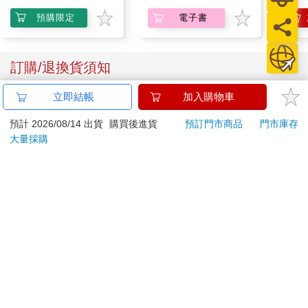
藏）
件衣裳備著用。」
預購限定
電子書
羅宜寧知道繼母對她好，每次聽了心裡都很感激，更加喜歡林海
如。看到燭光下林海如素淨的臉，她笑問道：「您沒給自己添置
一些？」
訂購/退換貨須知
日子久了，羅成章自然還是去喬姨娘那裡多一些，但是羅宜寧住
在林海如這裡，他每月也有七、八天是在林海如這裡過的。如今
立即結帳
加入購物車
除了服，羅宜寧還指望著林海如給她添個弟弟呢。
加入金石堂 LINE 官方帳號『完成綁定』，隨時掌握出貨動
林海如擺擺手表示不用，又說：「我看妳六姐似乎對妳明表哥有
態：
預計 2026/08/14 出貨
購買後進貨
預訂門市商品
門市庫存
些心思，妳怎麼看？」
大量採購
羅宜寧抓了一把桌上的煮花生，一顆顆的剝好放在青瓷的小碟
裡，不以為意的道：「只要她不是做出什麼有辱門風的事情來，
您管她做什麼呢。」真要是過頭了，自會有人來打羅宜憐的臉，
她才不擔心。
林海如卻是憂心忡忡，「妳這明表哥挺好的，可惜與妳年歲差了
提醒您！！
一些。不過也沒什麼，你們要是訂了親，他再等妳幾年就是
金石堂及銀行均不會請您操作ATM! 如接獲電話要求您前往
了。」她想得很入神，還若有所思的點頭。
ATM提款機，請不要聽從指示，以免受騙上當！
羅宜寧聽了，剛吃的花生頓時卡在了嗓子眼，一陣咳嗽。丫頭婆
子們見了連忙端熱水來，又是餵又是捶背的才吞下去。
退換貨須知：
她揉著胸口艱難的說：「母親，妳可別說這樣的話了。明表哥多
**提醒您，鑑賞期不等於試用期，退回商品須為全新狀態**
大，我才多大！」
依據「消費者保護法」第19條及行政院消費者保護處公告之