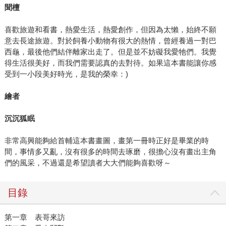
聞檀
喜歡旅遊和看書，熱愛生活，熱愛創作，但因為太懶，始終不願
意去長途旅遊。對於飼養小動物有很大的熱情，曾經養過一對巴
西龜，最後他們結伴離家出走了。但是並不妨礙我愛牠們。我覺
得生活很美好，而我們需要認真的去對待。如果這本書能讓你感
受到一小段美好時光，是我的榮幸：)
繪者
沉沉狐眠
非常高興能夠給首輔這本書畫圖，畫第一冊時正好是畢業的時
間，事情多又亂，沒有很多的時間去琢磨，很擔心沒有畫出主角
們的風采，不過還是希望讀者大大們能夠喜歡呀～
目錄
第一章 表哥來訪