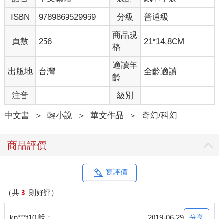
麼就該嘗試看看。
ISBN
9789869529969
分級
普通級
「小池，我們還有哪裡可以找呢？」
商品規
頁數
256
21*14.8CM
格
「所有地方都找過了，除非這個家有暗門。」
適讀年
出版地
台灣
全齡適讀
「這不是不可能的，對吧？」我起身，挽起袖子，「事不宜遲，
齡
我們找看看有沒有暗門吧。」
注音
級別
「哪可能這麼容易發現，這個家多大呀！」小池跟在我身後。
中文書
＞
輕小說
＞
華文作品
＞
奇幻/科幻
我停下腳步，「也是，這樣大海撈針太愚蠢了。那有沒有平面
圖？」
商品評價
「平面圖？」
寫評價
「嗯，如果這是奧里林的家人所建造的，應該會有建築平面圖
吧？」
（共
3
則好評）
「這……」小池轉動著眼珠子，看起來莫名可愛，「好像有看過
分享
kn***t10 說：
2019-06-29