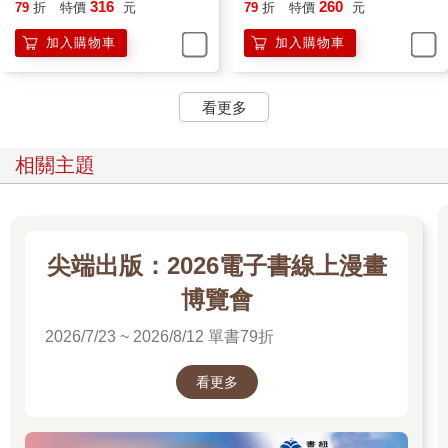
316
260
79
折
特價
元
79
折
特價
元
我沮喪地嘆氣，將所有東西歸回原位，再次不死心地翻了書櫃中
的每一本書。雖然那天已經翻看過，但我想肯定有遺漏的地方。
加入購物車
加入購物車
我不斷地找，心想就算是日記也好，但徒勞無功，什麼也沒有。
除了幾本相簿、照片、魔法學與藥草學的書以外，就沒別的東西
看更多
了。
相關主題
「千蒔小姐，有找到嗎？」小池再次出現，我這才發現外頭天都
黑了。
「沒有，難道奧里林的媽媽完全沒有留下資料嗎？」我嘆氣，關
上房門走出來。
尖端出版：2026電子書線上漫畫
博覽會
「不急於一時，也許該先吃個晚餐？我已經備好餐點了。」小池
微笑著提議，我無力地點頭。
2026/7/23 ~ 2026/8/12 單書79折
「那你想起平面圖在哪了嗎？」我問。
看更多
小池搖頭，「我該吃銀杏了。」