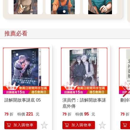
奧里林瞇起眼睛，「吃飯的時候不要說話。」
我聳肩，「現在不是講究這種禮節的時候好嗎？有更重要的事情
吧！」
推薦必看
聞言，奧里林放慢吃東西的速度，有些惋惜似的注視著我。今天
我畫了眼線，還在臉頰抹上腮紅，睫毛更是刷得老長，這樣就不
像奶奶了吧。
我知道他在想些什麼，他嘴上說沒把我當成奶奶，卻依然透過我
的臉看著他記憶之中年輕時的奶奶。這令我不是很開心，不過還
不到氣憤的地步。
原本我很樂意讓他把我當成奶奶的替身，以沖淡失去奶奶的悲
傷，只是，當他越是用依戀的目光看我，便越是接近奶奶故事中
請解開故事謎底 05
演員們：請解開故事謎
刪掉
所描述的模樣，漸漸地，我不想再見到奶奶眼中曾經的奧里林
底外傳
了。
221
95
79
折
特價
元
79
折
特價
元
79
折
人不能一直活在過去，長生也是，他該好好地面對我、面對童千
加入購物車
加入購物車
蒔這個人，而不是把我當封允心。