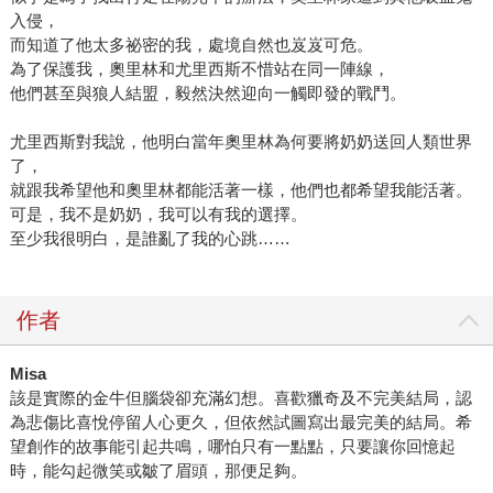
入侵，
而知道了他太多祕密的我，處境自然也岌岌可危。
為了保護我，奧里林和尤里西斯不惜站在同一陣線，
他們甚至與狼人結盟，毅然決然迎向一觸即發的戰鬥。
尤里西斯對我說，他明白當年奧里林為何要將奶奶送回人類世界
了，
就跟我希望他和奧里林都能活著一樣，他們也都希望我能活著。
可是，我不是奶奶，我可以有我的選擇。
至少我很明白，是誰亂了我的心跳……
作者
Misa
該是實際的金牛但腦袋卻充滿幻想。喜歡獵奇及不完美結局，認
為悲傷比喜悅停留人心更久，但依然試圖寫出最完美的結局。希
望創作的故事能引起共鳴，哪怕只有一點點，只要讓你回憶起
時，能勾起微笑或皺了眉頭，那便足夠。