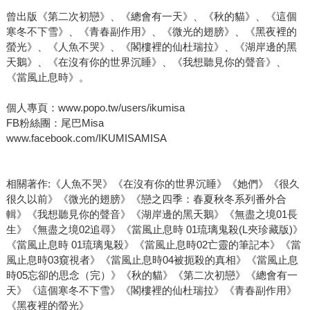
曾出版《第二次初戀》、《總會有一天》、《秋的貓》、《這個
寒冬不下雪》、《青春副作用》、《微光的翅膀》、《黑夜裡的
螢光》、《人魚不哭》、《閣樓裡的仙杜瑞拉》、《湖岸邊的黑
天鵝》、《在沒有你的世界沉睡》、《我想聽見你的聲音》、
《當風止息時》。
個人專頁：www.popo.tw/users/ikumisa
FB粉絲團：尾巴Misa
www.facebook.com/IKUMISAMISA
相關著作:《人魚不哭》《在沒有你的世界沉睡》《她們》《很久
很久以前》《微光的翅膀》《戀之四季：春夏秋冬系列番外合
輯》《我想聽見你的聲音》《湖岸邊的黑天鵝》《無盡之境01長
生》《無盡之境02追尋》《當風止息時 01琉璃鬼殺(L夾珍藏版)》
《當風止息時 01琉璃鬼殺》《當風止息時02亡靈的筆記本》《當
風止息時03窺視者》《當風止息時04被扼殺的真相》《當風止息
時05忘卻的思念（完）》《秋的貓》《第二次初戀》《總會有一
天》《這個寒冬不下雪》《閣樓裡的仙杜瑞拉》《青春副作用》
《黑夜裡的螢光》