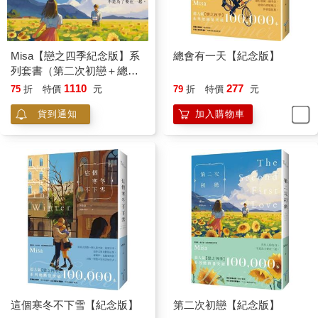
「我在想，暗門會不會在這個房間？薩爾沒有理由特地來說毫無
根據的話，他的話如果是真的，就一定會有相關的文件，或是日
記之類的。」我一邊說著，一邊認真地敲著牆壁的每一處。「小
Misa【戀之四季紀念版】系
總會有一天【紀念版】
池，來幫我。」
列套書（第二次初戀＋總會
有一天＋秋的貓＋這個寒冬
1110
277
75
折
特價
元
79
折
特價
元
「我不能進去。」小池站在門口。「奧里林先生吩咐過不能進
不下雪）
去。」
貨到通知
加入購物車
「他也說過我不能進來。」我聳聳肩。
「我聽從命令是忠心的表現，千蒔小姐。我去其他地方找，您就
在這吧。」小池說完便立刻消失，我嘖了聲，但並不怪小池。雖
然他有點固執，不過也是因為這樣，他才能得到奧里林的信任
吧。
可惜的是，我敲遍了每面牆，都沒有聽到任何不對勁的聲音，我
還把掛在牆上的畫以及照片都拿下來，又移動了任何可以移動的
家具以及牆面的裝飾，想確認有沒有隱藏機關，然而也毫無異
狀。
這個寒冬不下雪【紀念版】
第二次初戀【紀念版】