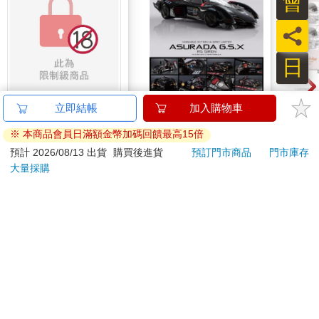
會
「也許她認為還不到時候，她打算未來告訴我，只是來不及
吧。」
員
我啞口無言，只好趕緊轉移話題，「小池，你找到了嗎？」
日
小池倏地出現在餐桌前，表情有些奇怪。
【電子書】別觸碰那使
【預購27年5月暫定】
1664
立即結帳
加入購物車
「怎麼了？」奧里林也注意到了。
人沉淪的熱度【單行本
threeMega閃電霹靂車
拍貼
※ 本商品會員日滿額金幣加碼回饋最高15倍
版】
VA Hi-SPEC UNITED
140
16980
特價
元
特價
元
特價
「沒什麼，你們看這個，是平面圖。」小池揮揮手上陳舊且泛黃
阿斯拉 G.S.X RS
預計 2026/08/13 出貨
購買後進貨
預訂門市商品
門市庫存
捲起的幾張紙。「我就覺得自己在哪看過，原來是在搬進樓梯下
SIREN 黑色限定
大量採購
電子書
加入購物車
的房間後，整理物品時看到的。」
我有種想打他的衝動，就在自己每天都會使用的房間裡，居然還
訂購/退換貨須知
想不起來。
加入金石堂 LINE 官方帳號『完成綁定』，隨時掌握出貨動
小池將平面圖攤平在餐桌上，我起身靠過去，想看得更清楚些。
態：
即便對空間的概念不是特別好，我也看得出來真的沒有其他隱藏
空間。