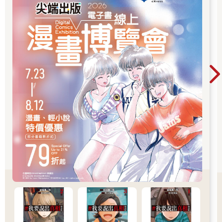
這句話成功地讓我笑了出來。我們走進飯廳，見奧里林端坐在餐
桌邊，他宛如雕像一般，定定看著窗外，聽見我的笑聲，奧里林
回過頭望著我，勾起淡淡的微笑：「什麼事情那麼開心？」
他除了行為舉止變得怪異以外，人也溫和多了，雖然還不到溫柔
的地步，但起碼沒那麼把我拒於千里之外。
「奧里林先生，您要用餐嗎？」小池詢問，而他點頭，小池立刻
也替他端上與我一樣的餐點。
我坐在餐桌前盯著奧里林看，等待他開口提及外面的情況，他卻
只是優雅地用刀叉將食物送進嘴裡，表情看不出一絲異樣。
「人類的食物對你們來說不是難以下嚥？還是因為你有一半的人
類血統，所以也能吃東西？」我問。
奧里林瞥了我一眼，像是我破壞了他用餐的雅興一般，繼續用叉
子捲起麵條享用。
我叉起一塊肉嚼啊嚼，轉轉眼珠子，又說：「你有再遇見薩爾
嗎？或是有聽說什麼消息？難道我還不能離開這裡嗎？」