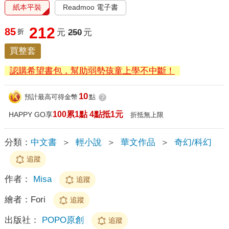
紙本平裝
Readmoo 電子書
212
85
折
元
250
元
買整套
認購希望書包，幫助弱勢孩童上學不中斷！
10
預計最高可得金幣
點
?
100累1點 4點抵1元
HAPPY GO享
折抵無上限
分類：
中文書
＞
輕小說
＞
華文作品
＞
奇幻/科幻
追蹤
作者：
Misa
追蹤
繪者：
Fori
追蹤
出版社：
POPO原創
追蹤