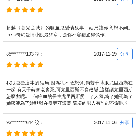
類似的東西，是在哪裡呢……」
「長生也有記性不好的時候啊。」我笑了。
超越《暮光之城》的吸血鬼愛情故事，結局讓你意想不到。
由於小池遲遲想不起在哪看過類似平面圖的東西，於是我們像無
頭蒼蠅一樣在屋內四處亂找，結果還是什麼發現都沒有，最大的
收穫就是翻出了幾張被奧里林藏起來的幼時照片。
分享
85********103 說：
2017-11-19
照片中的他穿著小小的西裝，筆直站在這個家的大門前，一樣是
銀白色的頭髮，湛藍的雙眼美得令人屏息。
和現在相比，最明顯的不同是，他的臉上帶著笑容，就像所有你
我很喜歡這本的結局,因為我不敢想像,倘若千蒔跟尤里西斯在
會見到的小孩一樣，天真無邪。
一起,有天千蒔會老會死,可尤里西斯不會改變,這樣讓尤里西斯
怎麼辦呢...一個冷血的長生尤里西斯愛上了人類,為了她死為了
其中還有幾張是他與奧丁的合照，兩個人年紀相仿，拍攝的地點
無論是在樹林間、草原上或是房間內，他們嬉戲的模樣都是那麼
快樂，顯然感情十分融洽。
分享
93********644 說：
2017-11-06
在目睹奧丁殺掉自己的父母時，奧里林是怎麼撐過來的？