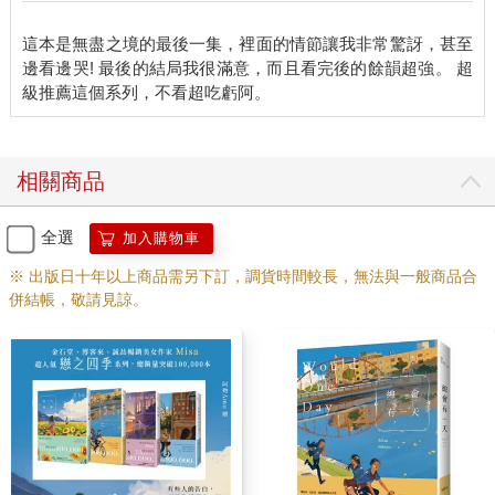
如今奧里林都長大了，奧丁的外表年齡卻還是停留在七歲，每次
的會面，是否都會讓奧里林想起當年的痛苦？
這本是無盡之境的最後一集，裡面的情節讓我非常驚訝，甚至
邊看邊哭! 最後的結局我很滿意，而且看完後的餘韻超強。 超
「千蒔小姐，您有找到什麼嗎？」小池在房門口詢問，我趕緊將
照片放回抽屜裡並關起來。
「只有幾張照片。」我起身，環顧這個曾經屬於奧丁與奧里林的
房間。
相關商品
這個地方奧里林光是看見就會觸景傷情，所以當時的搜索工作是
全選
加入購物車
我做的。奧里林站在一旁看，而我小心翼翼地檢視房裡的每個角
落，但沒有找到任何蛛絲馬跡，因此奧里林難掩失落。
※ 出版日十年以上商品需另下訂，調貨時間較長，無法與一般商品合
併結帳，敬請見諒。
不過那時候也許找得不夠仔細，這個房間說不定有暗門或保險
箱。
我走到奧里林父母親的房間，來到牆邊，用指關節敲了敲，側耳
傾聽發出的聲音。
「千蒔小姐，您在做什麼？」小池跟著來到門邊，依舊沒有進
來。