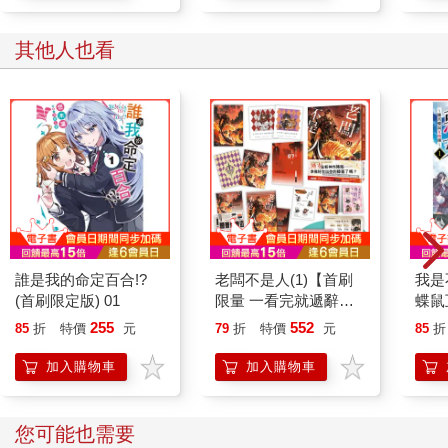
否則，他只會越來越感受到我與奶奶的差異，除了外表以外，我
其他人也看
和奶奶一點也不像。無論是觀念、想法、說話方式甚至是聲音，
這種分歧總有一天會逼瘋他的，因此我首先該做的是，讓自己離
他記憶中奶奶的樣貌越來越遠。
「不是說了，不要化妝。」他說。
「不是說了，我不是奶奶。」我刻意強調每一個字，不忘翻個白
眼。
這個反駁很成功地稍稍激怒了奧里林，因為他皺了眉頭。
誰是我的命定百合!?
老闆不是人(1)【首刷
我是
小池送上餐後酒，順道收走我們的盤子。
(首刷限定版) 01
限量 一看完就遞辭呈
蝶鼠
版】：護玄全新神作降
255
552
85
折
特價
元
79
折
特價
元
85
折
「奧里林，今天我和小池又搜尋了一次屋子，依舊沒有找到任何
臨！數也數不完的歡樂
東西。」喝了一口酒，我說了今天的狀況，而奧里林微微一征。
吐槽 × 熱血戰鬥！
加入購物車
加入購物車
「妳每個地方都找過了？」
您可能也需要
「連牆上的畫還有照片的背面都找了，你家會不會有隱藏通道或