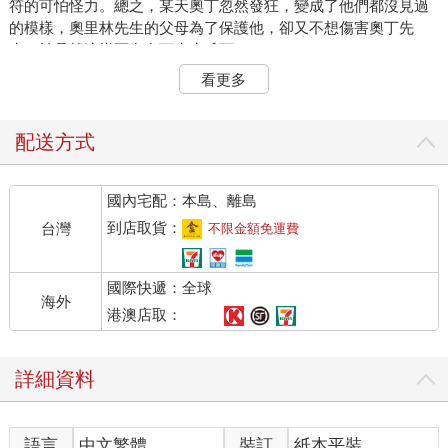
符的可怕怪力。總之，某天奧丁忽然發狂，變成了他們都沒見過
的模樣，奧里林先生的父母為了保護他，卻又不想傷害奧丁先
生，於是就這樣死在奧丁先生爪下。」
看更多
我打了個寒顫，「奧丁變身了嗎？」
小池露出讚許的笑容，「是的，也是因為那次，奧里林先生和長
配送方式
生們才知道，有個會變身成狼的小孩子，能輕易殺死長生與女
巫。」
國內宅配：本島、離島
「那天是月圓嗎？」
到店取貨：
台灣
不限金額免運費
「是呀，人類有時真不可思議呢，明明壽命這麼短暫，但許多傳
國際快遞：全球
說都流傳了下來，而且還很接近真實。」小池再次讚賞地說，
海外
「也許之前從來沒讓奧丁先生見到月圓吧，那晚奧丁先生的異變
港澳店取：
傳開，從此狼人與長生勢不兩立。奧里林先生血統不純，又能行
走於陽光之下，而他的女巫母親還製造出了能對抗長生的狼人，
詳細資料
種種因素使得奧里林先生的處境十分艱難，為了走到今天這個地
步，他放棄了很多。」
語言
中文繁體
裝訂
紙本平裝
我咬著下唇，想到奧里林對於變成人類的渴望。既然有機會，那