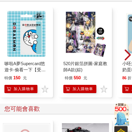
是祕密房間之類的？」我說出自己的猜測。
奧里林搖搖頭，「不太可能。」
「你怎麼能這麼肯定？我還問了小池有沒有平面圖，看那個最準
確吧？」
「這棟屋子是我父親親手建造的，雖然當時年幼，我還是記得這
個家並沒有其他的隱藏空間，而平面圖就放在小池的房間。」
哆啦A夢Supercard悠
520片銀箔拼圖-家庭教
小呸
遊卡-偷看一下【受託
師A款(綜)
奶蛋
奧里林的話讓我瞪大眼睛，而待在廚房的小池似乎也聽見了，立
代銷】
150
550
刻衝回自己的房間。
特價
元
特價
元
86
折
加入購物車
加入購物車
「奧里林，你真的沒有相關的記憶？你母親完全沒提過？」我又
問。
您可能會喜歡
「沒有。」
「她怎麼可能告訴了薩爾，卻沒告訴你？」