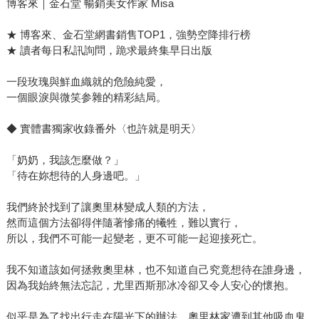
博客來｜金石堂 暢銷美女作家 Misa
★ 博客來、金石堂網書銷售TOP1，強勢空降排行榜
★ 讀者每日私訊詢問，跪求最終集早日出版
一段玫瑰與鮮血織就的危險純愛，
一個眼淚與微笑参雜的精彩結局。
◆ 實體書獨家收錄番外〈也許就是明天〉
「奶奶，我該怎麼做？」
「待在妳想待的人身邊吧。」
我們終於找到了讓奧里林變成人類的方法，
然而這個方法卻得伴隨著慘痛的犧牲，難以實行，
所以，我們不可能一起變老，更不可能一起迎接死亡。
我不知道該如何拯救奧里林，也不知道自己究竟想待在誰身邊，
因為我始終無法忘記，尤里西斯那冰冷卻又令人安心的懷抱。
似乎是為了找出行走在陽光下的辦法，奧里林家遭到其他吸血鬼