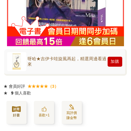
呀哈★吉伊卡哇旋風再起，精選周邊看過
加購
來
★
會員好評
★★★★★（3）
★
9
個人喜歡
寫評價
好書
喜歡+1
賺金幣