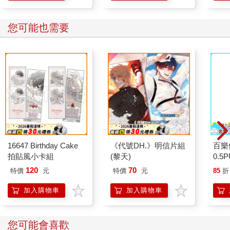
您可能也需要
16647 Birthday Cake
《代號DH.》明信片組
百樂
拍貼風小卡組
(黎天)
0.5
量)
120
70
特價
元
特價
元
85
折
加入購物車
加入購物車
您可能會喜歡