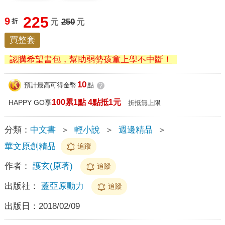
225
9
折
元
250
元
買整套
認購希望書包，幫助弱勢孩童上學不中斷！
10
預計最高可得金幣
點
?
100累1點 4點抵1元
HAPPY GO享
折抵無上限
分類：
中文書
＞
輕小說
＞
週邊精品
＞
華文原創精品
追蹤
作者：
護玄(原著)
追蹤
出版社：
蓋亞原動力
追蹤
出版日：
2018/02/09