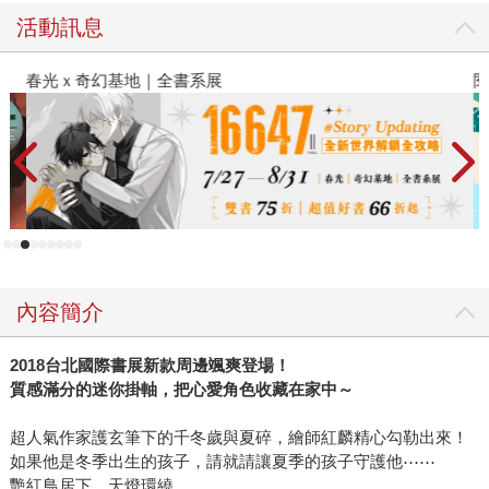
活動訊息
春光ｘ奇幻基地｜全書系展
閱
內容簡介
2018
台北國際書展新款周邊颯爽登場！
質感滿分的迷你掛軸，把心愛角色收藏在家中～
超人氣作家護玄筆下的千冬歲與夏碎，繪師紅麟精心勾勒出來！
如果他是冬季出生的孩子，請就請讓夏季的孩子守護他⋯⋯
艷紅鳥居下，天燈環繞，