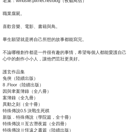
老巢：windslie.pixnet.net/blog（夜貓鳥宿）
職業腐屍。
喜歡音樂、電影、書籍與鳥。
畢生願望就是將自己所想的故事都能寫完。
不論哪種創作都是一件很有趣的事情，希望每個人都能愛護自己
心中的創作小小人，讓他們茁壯更美好。
護玄作品集
兔俠（陸續出版）
8 .Floor（陸續出版）
因與聿案簿錄（全八冊）
案簿錄（全九冊）
異動之刻（全十冊）
特殊傳說0.5 決戰生死棋
新版．特殊傳說（學院篇，全十冊）
特殊傳說Ⅱ亙古潛夜篇（全四冊）
特殊傳說Ⅱ恆遠之晝篇（陸續出版）