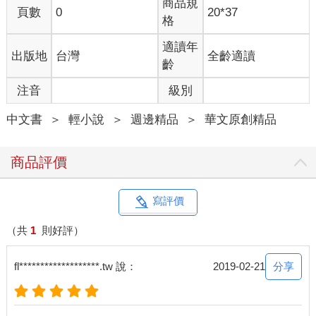
商品規
頁數
0
20*37
格
適讀年
出版地
台灣
全齡適讀
齡
注音
級別
中文書
＞
輕小說
＞
週邊精品
＞
華文原創精品
商品評價
寫評價
（共
1
則好評）
分享
fl*******************.tw 說：
2019-02-21