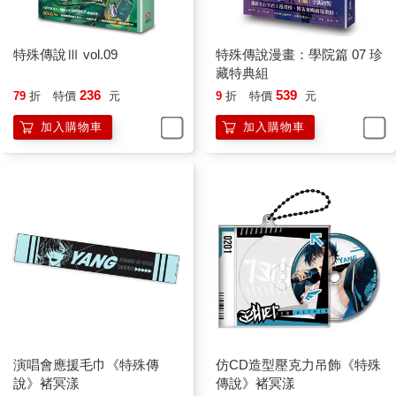
特殊傳說Ⅲ vol.09
特殊傳說漫畫：學院篇 07 珍
藏特典組
236
539
79
折
特價
元
9
折
特價
元
加入購物車
加入購物車
演唱會應援毛巾《特殊傳
仿CD造型壓克力吊飾《特殊
說》褚冥漾
傳說》褚冥漾