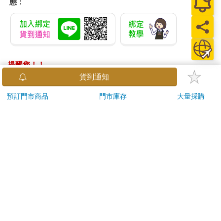
態：
提醒您！！
金石堂及銀行均不會請您操作ATM! 如接獲電話要求您前往
貨到通知
ATM提款機，請不要聽從指示，以免受騙上當！
預訂門市商品
門市庫存
大量採購
退換貨須知：
**提醒您，鑑賞期不等於試用期，退回商品須為全新狀態**
依據「消費者保護法」第19條及行政院消費者保護處公告之
「通訊交易解除權合理例外情事適用準則」，以下商品購買
後，除商品本身有瑕疵外，將不提供7天的猶豫期：
易於腐敗、保存期限較短或解約時即將逾期。（如：生
鮮食品）
依消費者要求所為之客製化給付。（客製化商品）
報紙、期刊或雜誌。（含MOOK、外文雜誌）
經消費者拆封之影音商品或電腦軟體。