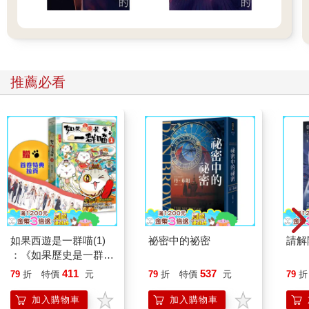
推薦必看
如果西遊是一群喵(1)
祕密中的祕密
請解
：《如果歷史是一群
喵》作者最新力作，附
411
537
79
折
特價
元
79
折
特價
元
79
折
【首卷特典】拉頁
加入購物車
加入購物車