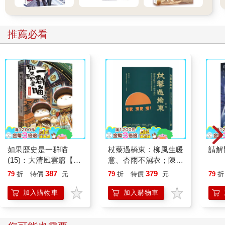
推薦必看
如果歷史是一群喵
杖藜過橋東：柳風生暖
請解
(15)：大清風雲篇【萌
意、杏雨不濕衣；陳亮
貓漫畫學歷史】
恭談以心轉境的適齡漫
387
379
79
折
特價
元
79
折
特價
元
79
折
想
加入購物車
加入購物車