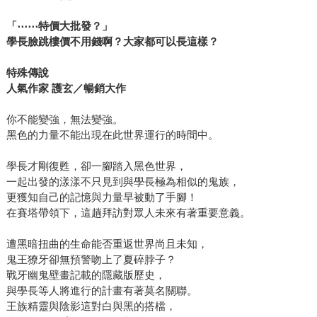
「
⋯⋯
特價大批發？」
學長臉跳樓價不用錢啊？大家都可以長這樣？
特殊傳說
人氣作家 護玄／暢銷大作
你不能變強，無法變強。
黑色的力量不能出現在此世界運行的時間中。
學長才剛復甦，卻一腳踏入黑色世界，
一起出發的漾漾不只見到與學長極為相似的鬼族，
更獲知自己的記憶與力量早被動了手腳！
在賽塔帶領下，這趟拜訪對眾人未來有著重要意義。
遭黑暗扭曲的生命能否重返世界尚且未知，
鬼王獠牙卻無預警吻上了夏碎脖子？
戰牙幽鬼壁畫記載的隱藏版歷史，
與學長等人將進行的計畫有著莫名關聯。
王族精靈與陰影這對白與黑的搭檔，