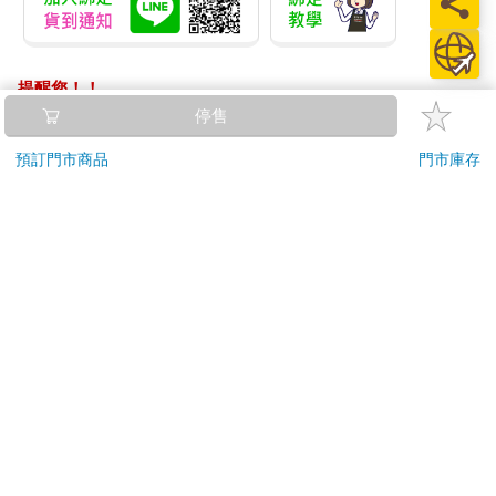
提醒您！！
金石堂及銀行均不會請您操作ATM! 如接獲電話要求您前往
停售
ATM提款機，請不要聽從指示，以免受騙上當！
預訂門市商品
門市庫存
退換貨須知：
**提醒您，鑑賞期不等於試用期，退回商品須為全新狀態**
依據「消費者保護法」第19條及行政院消費者保護處公告之
「通訊交易解除權合理例外情事適用準則」，以下商品購買
後，除商品本身有瑕疵外，將不提供7天的猶豫期：
易於腐敗、保存期限較短或解約時即將逾期。（如：生
鮮食品）
依消費者要求所為之客製化給付。（客製化商品）
報紙、期刊或雜誌。（含MOOK、外文雜誌）
經消費者拆封之影音商品或電腦軟體。
非以有形媒介提供之數位內容或一經提供即為完成之線
上服務，經消費者事先同意始提供。（如：電子書、電