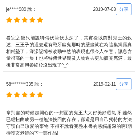
到底是誰這麼貼心還幫我同步翻譯？
分享
je*****989 說：
2019-07-03
「啊啊，我沒想到蝶城會出手，我以為他們不會特意攪和進
來。」學長若有所思地說道：「使者還是巳隱，有點意外，普通
的事不會引出他。」
「這讓我特地為大家準備的指引沒起太大的作用呢。」賽塔微笑
看完之後只能說特傳伏筆伏太深了，其實從以前對鬼王的敘
地開口，閒聊一般地說：「交換歷史代價後，曾經參與過一切的
述、三王子的過去還有戰牙幽鬼那時的壁畫就在為這集揭露真
我們雖然有著主神的庇護，然而無法親手將你帶回，只能依靠外
相鋪墊了，漾漾記憶被改動中然的表現也很令人在意，訊息含
力與時間推動。伊多維亞城的善意令許多危險遠離此次行程，精
量很高的一集！也將特傳世界觀及人物過去更加擴充完滿，最
靈弟兄們的援手相當及時，避免了不必要的曝光。」
曝光到底？
「簡單地說就和你一樣，你們一族會有重要事物沉睡在血脈之中
等待甦醒，我們也會。」學長的聲音從前面丟過來，有點懶散，
分享
58********335 說：
2019-02-11
「成年是初次解開，接著會隨著時間開始增多，而後完整繼
承。」
喔，猛獸完全體。
「冰炎比較例外，他有兩次成年，所謂的重大繼承會有兩次。」
拿到書的時候超開心的~~封面的鬼王大大好美好霸氣呀 雖然
夏碎學長補上這句。
已經扭曲成另一種無法挽回的存在，卻還是用自己獨特的方法
嗯，完全體狂暴化。
守護自己珍愛的事物 不得不說看完整本書的感觸超深的啊!期
「這也就意味著，經過這兩次的繼承，小殿下的力量會有大幅度
增長，成為能夠使用真正力量的精靈與獸王族；這種成長勢必會