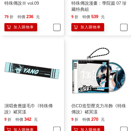
摀住耳朵，那種聲響實在讓人很不舒服，裡面還混雜一絲奇怪、
特殊傳說Ⅲ vol.09
特殊傳說漫畫：學院篇 07 珍
像動物死亡前的淒慘嚎叫聲。
藏特典組
約莫兩、三秒後，周圍石塊瞬間化散成粉末被颶風清空，很快地
236
539
79
折
特價
元
9
折
特價
元
我們就看見飄浮圍繞在四周的人，一共七名，全都穿著黑色斗
篷，與我之前看過的黑暗同盟黑術士打扮完全相同。
加入購物車
加入購物車
該說不愧是在獄界嗎，這開頭來打招呼的數量還真不少。
不過話說回來，既然現在是在獄界，那麼出現什麼都不會被白色
種族特別注意了吧。
我輕輕按上手環，正想喚出米納斯時，周圍再度掀起另一種炙熱
的黑色氣息，察覺到力量感時，那些黑術士顯然有些忌憚。
如同地獄火般的黑紅色火焰從地上擴展而出，蔓延成一片火海
時，我們前方出現同樣色系的高大背影，火紅色長髮在熱氣中張
揚飛舞著。
「你以為你能對付得了我們這些裂川王分享生命的黑術士嗎。」
帶著邪惡又冰冷的詭笑聲，七名黑術士完全不將來人放在眼中，
肆意地繼續嘲弄：「不過就是——」
話還沒說完，火焰像被扭轉似地變形成怪異的形狀，接著迅速在
演唱會應援毛巾《特殊傳
仿CD造型壓克力吊飾《特殊
來襲的所有黑術士腳下燒起，直接打斷他們的嘲弄聲，連其他嚎
說》褚冥漾
傳說》褚冥漾
叫也一併終止。
342
270
9
折
特價
元
9
折
特價
元
「不過就是鼠輩，燒光你們的舌頭和聲帶，以免小殿下聽了污
加入購物車
加入購物車
耳。」