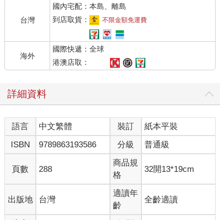
國內宅配：本島、離島
來？如果沒有搞錯，他們現在應該去的地方根本是靜養中心，難
道這裡有嗎！
到店取貨：
台灣
不限金額免運費
我看著在前面帶路的奇異女性，其實我已經很確定她應該就是鬼
族沒錯了，但是在場完全沒有人挑明說，我當然也不敢說什麼。
國際快遞：全球
「是的，正確地說，我們正走在通往鬼王住所的路途上。」夏碎
海外
學長以很平常的態度告訴我：「別擔心，這裡並不會有害。」
港澳店取：
……
走在獄界然後說無害嗎？
詳細資料
不過這麼說起來是沒錯，雖然是鬼族地盤，但一路走過來居然沒
什麼毒素惡咒之纇的，連個跳出來的邪惡意念襲擊或喊話都沒
有，就黑暗地域來說，真的非常乾淨。我走在學院裡反而還比較
語言
中文繁體
裝訂
紙本平裝
危險呢，常常有人跳出來想驅逐我，接著幾發術法或是武器甩過
來，相較之下，眼前……嗯，確實無害。
ISBN
9789863193586
分級
普通級
「雖然黑暗同盟在隱歷史上活動頻繁，更滲透了各種黑色組織，
但近年來動作比往常更多，特別是最近。」女性——蘿西芙希像
商品規
頁數
288
32開13*19cm
是報告般對學長說道：「或許是足以影響世界的黑色種族接二連
格
三地曝光，黑暗同盟正在加快推進速度，並妄想併吞檯面上所有
的黑色勢力。目前獄界中已經有不少力量向其靠攏，除了耶呂惡
適讀年
出版地
台灣
全齡適讀
鬼王先前襲擊學院所組織起來的部分邪鬼，他們也正在聯合其餘
齡
四大鬼王。景羅天似乎因為某些因素，已證實昨日正式拒絕，目