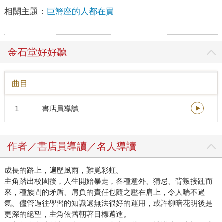
相關主題：
巨蟹座的人都在買
金石堂好好聽
曲目
1
書店員導讀
作者／書店員導讀／名人導讀
成長的路上，遍歷風雨，難覓彩虹。
主角踏出校園後，人生開始暴走，各種意外、猜忌、背叛接踵而
來，種族間的矛盾、肩負的責任也隨之壓在肩上，令人喘不過
氣。儘管過往學習的知識還無法很好的運用，或許柳暗花明後是
更深的絕望，主角依舊朝著目標邁進。