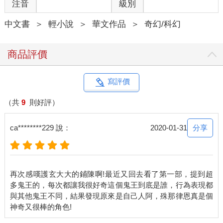
注音
級別
前與我方一樣，與黑暗同盟的軍隊頻起衝突，在其領域有小規模
的戰爭；而比申態度曖昧不明，搖擺不定，還無法得知意向……
中文書
＞
輕小說
＞
華文作品
＞
奇幻/科幻
若加入與狼族的恩怨，或許會同意聯手。」
「不，她一定會出手。」學長很直接地這麼回答對方，「『我』
的繼承時間到了，她不會放過這次機會，雖然規避了千年的時
商品評價
間，讓她在那段時間中無法翻出風浪，但現在從母親那裡繼承到
的事物會隨著這次成年有初步甦醒……嘖，麻煩。」
繼承的？
寫評價
我盯著學長的後腦勺，思考了下他所謂的繼承，該不會又要朝史
前巨獸更進一步了吧？
（共
9
則好評）
「不過，小殿下您此次復甦似乎相當順利，比我王所預計的時間
還要快，來不及為您慶賀，希望您能見諒。」蘿西芙希在我一頭
分享
ca********229 說：
2020-01-31
霧水時，突然又說了讓我更一頭霧水的話，而且周邊的其他人沒
什麼反應，似乎不覺得「鬼族稱呼學長小殿下」這句子哪裡奇
怪。
很奇怪啊！
再次感嘆護玄大大的鋪陳啊!最近又回去看了第一部，提到超
都不覺得哪裡有問題嗎？
多鬼王的，每次都讓我很好奇這個鬼王到底是誰，行為表現都
我看了看夏碎學長，又看了看賽塔，他們真的很鎮定，非常鎮
與其他鬼王不同，結果發現原來是自己人阿，殊那律恩真是個
定，讓我開始覺得剛剛是不是我聽錯……可能是我不熟通用語，
雖然我是這麼想的，但是他們其實也不是用通用語在聊天！而是
我沒聽過、但莫名自動轉換了我能聽懂的神祕語言在說話啊！