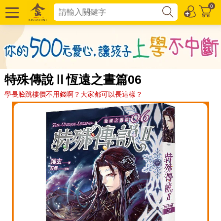
0
特殊傳說Ⅱ恆遠之晝篇06
學長臉跳樓價不用錢啊？大家都可以長這樣？