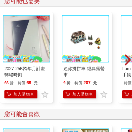
您可能也需要
2027-25K跨年月計畫
迷你拼拼車-經典露營
I a
轉場時刻
車
手帳
69
207
66
折
特價
元
9
折
特價
元
特價
加入購物車
加入購物車
您可能會喜歡