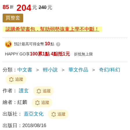
204
85
折
元
240
元
買整套
認購希望書包，幫助弱勢孩童上學不中斷！
10
預計最高可得金幣
點
?
100累1點 4點抵1元
HAPPY GO享
折抵無上限
分類：
中文書
＞
輕小說
＞
華文作品
＞
奇幻/科幻
追蹤
作者：
護玄
追蹤
繪者：
紅麟
追蹤
出版社：
蓋亞文化
追蹤
出版日：
2018/08/16