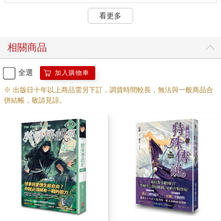
嚴重危害到某些野心分子對良善生命的侵蝕，邪惡勢力必須在這
看更多
兩次機會中儘可能地將威脅拔除。」說得好像自己不是邪惡勢力
的蘿西芙希加入了這個話題，原本冰冷艷麗的面孔浮起一抹淡淡
的微笑，帶著些溫度，與她的身分很不相符。「否則小殿下遲早
相關商品
有一天會成為他們最懼怕的存在，甚至是毀滅者。」
「還很久呢……」走在前面的學長咕噥了句。
全選
加入購物車
「是啊，也要你活得到那時候才行。」
※ 出版日十年以上商品需另下訂，調貨時間較長，無法與一般商品合
併結帳，敬請見諒。
打斷我們輕鬆交談的，是聽起來讓人非常不快的陰沉聲音，帶著
毫不遮掩的惡意，如同混合大量死亡生物的泥沼般的腐朽臭氣在
我們周邊蔓延開來，就算有結界保護，仍隱約可以感覺到那種難
忍的惡臭。
女子原本難得溫柔的神情立刻染上陰狠的肅殺之氣，迅雷不及掩
耳地揮出不知從哪裡拔出來的長刀同時，四周地面已打開深沉的
黑暗陣法，全都帶著可怕的殺戮之氣與濃重邪惡的血腥味。黑紅
色的刀尖點地時，覆蓋在我們上方的防禦性術法彈開平空往我們
砸下來的大量石塊，那些石塊又黑又尖，每個都有半間教室那麼
大，如果正面撞上絕對會被砸成肉醬。
轟隆隆的巨響掩蓋周圍所有聲音，雖然有結界，但我還是反射性