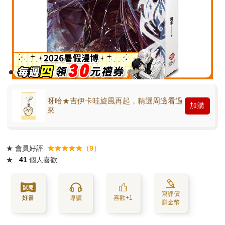
呀哈★吉伊卡哇旋風再起，精選周邊看過
加購
來
★
會員好評
★★★★★（9）
★
41
個人喜歡
寫評價
好書
導讀
喜歡+1
賺金幣