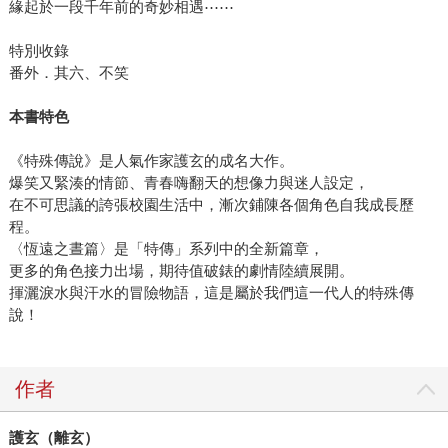
緣起於一段千年前的奇妙相遇⋯⋯
特別收錄
番外．其六、不笑
本書特色
《特殊傳說》是人氣作家護玄的成名大作。
爆笑又緊湊的情節、青春嗨翻天的想像力與迷人設定，
在不可思議的誇張校園生活中，漸次鋪陳各個角色自我成長歷
程。
〈恆遠之晝篇〉是「特傳」系列中的全新篇章，
更多的角色接力出場，期待值破錶的劇情陸續展開。
揮灑淚水與汗水的冒險物語，這是屬於我們這一代人的特殊傳
說！
作者
護玄（離玄）