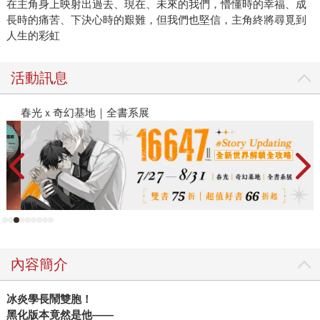
在主角身上映射出過去、現在、未來的我們，懵懂時的幸福、成
長時的痛苦、下決心時的艱難，但我們也堅信，主角終將尋覓到
人生的彩虹
活動訊息
春光ｘ奇幻基地｜全書系展
閱
內容簡介
冰炎學長鬧雙胞！
黑化版本竟然是他——