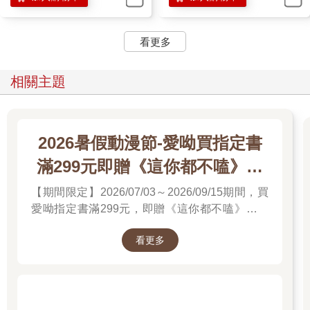
站在我們前方的男人將抬起的手掌握成拳，黑色邪火眨眼把所有
黑術士燒成灰燼，讓人難以想像那是很難對抗的不死邪惡。然
看更多
後，他轉過身，熟悉冰冷的面孔變得較為柔和些，就這樣對著學
長行了個禮，並開口：「看見你的安好，比起什麼都讓人高
興。」
相關主題
學長也回了禮。
「萊斯利亞，好久不見。」
2026暑假動漫節-愛呦買指定書
滿299元即贈《這你都不嗑》文
件夾
【期間限定】2026/07/03～2026/09/15期間，買
愛呦指定書滿299元，即贈《這你都不嗑》文件
夾！單筆訂單不累贈，數量有限，送完為止！
看更多