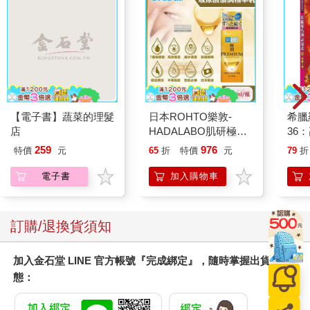
【電子書】蔬菜的理髮
日本ROHTO樂敦-
希臘
店
HADALABO肌研極潤
36
金緻7重玻尿酸高效保
259
976
特價
元
65
折
特價
元
79
折
濕潤澤特濃精華乳液
140ml/金瓶(Premium
電子書
加入購物車
臉部肌膚護理乳霜,素
顏保養乾肌水凝乳)
訂購/退換貨須知
加入金石堂 LINE 官方帳號『完成綁定』，隨時掌握出貨動
態：