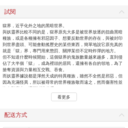
試閱
獄界，近乎化外之地的黑暗世界。
與妖靈界比較不同的是，獄界原先大多是被世界放逐的扭曲黑暗
種族，或是各種擁有邪惡因子、想要反動世界的存在，與被封印
到世界盡頭、可能會動搖歷史的某些東西，簡單地說它原先真的
就是「獄」界，專門用來懲罰、關押某些不定時炸彈的地方。
但不知道什麼時候開始，這個獄界的鬼族數量越來越多，直到侵
佔了大半個「獄」，成為裡頭的居民，還擁有各自的領地，為了
搶奪資源與力量相互交戰、吞食。
而妖靈界據說都是渾然天成的特異種族，雖然不全然是邪惡，但
因為充滿怪異，所以被尋常的世界種族敬而遠之，然而傷害性並
沒有那麼大，還可以講道理。
看更多
對，沒錯，現在我們就走在不能講道理的獄界當中。
這是在我乖乖跟著大團走了五分鐘之後才得知的震驚消息。
「所以這裡是鬼族大本營？」我看著還存有一點良心、正在為我
配送方式
講解的夏碎學長，覺得人生不管哪種道路都越來越偏了。
不、不對，這些人傷的傷、弱的弱，為什麼要突然衝到這種地方