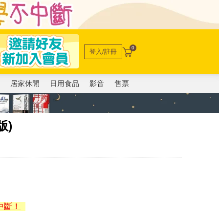
0
登入/註冊
電
居家休閒
日用食品
影音
售票
版)
中斷！