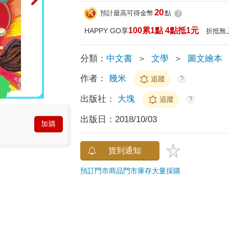
20
預計最高可得金幣
點
?
100累1點 4點抵1元
HAPPY GO享
折抵無
分類：
中文書
＞
文學
＞
圖文繪本
作者：
幾米
追蹤
?
出版社：
大塊
追蹤
?
出版日：
2018/10/03
加購
貨到通知
預訂門市商品
門市庫存
大量採購