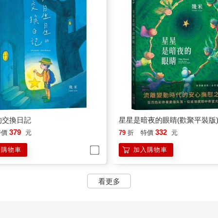
的交換日記
星星是暗夜的眼睛(歡聚平裝版
379
332
特價
元
79
折
特價
元
入購物車
加入購物車
看更多