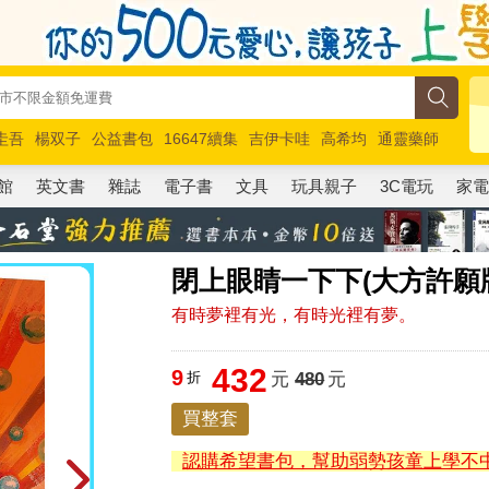
圭吾
楊双子
公益書包
16647續集
吉伊卡哇
高希均
通靈藥師
路邊攤新作
馬斯克
玩具總動員5
超慢跑
館
英文書
雜誌
電子書
文具
玩具親子
3C電玩
家
閉上眼睛一下下(大方許願
有時夢裡有光，有時光裡有夢。
432
9
折
元
480
元
買整套
認購希望書包，幫助弱勢孩童上學不