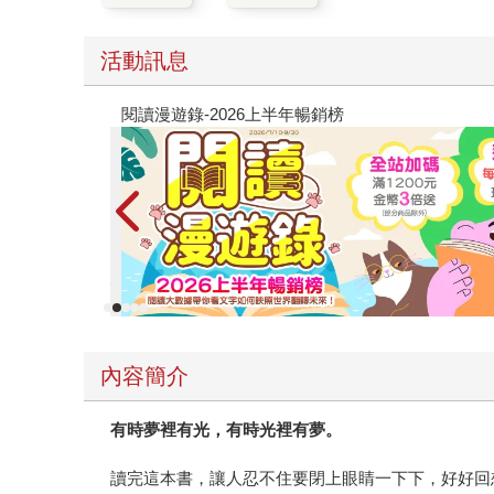
活動訊息
教場電影版
內容簡介
有時夢裡有光，有時光裡有夢。
讀完這本書，讓人忍不住要閉上眼睛一下下，好好回