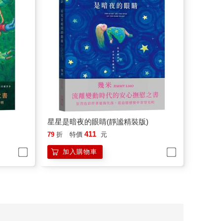
)
星星是暗夜的眼睛(靜謐精裝版)
411
79
折
特價
元
加入購物車