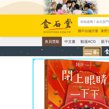
國中自修評量
東野
唯紅花綻放
奧德賽
會員獎勵
中文書
動漫ACG
親子