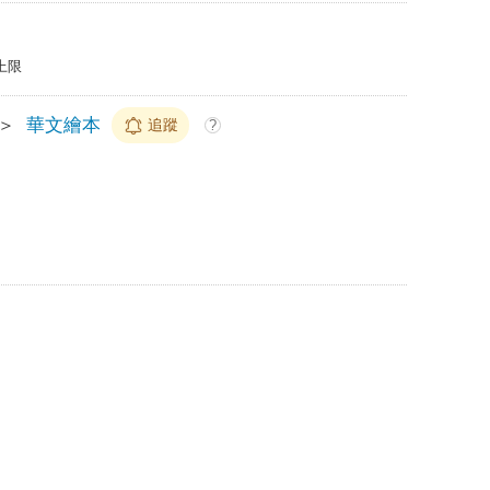
上限
＞
華文繪本
追蹤
?