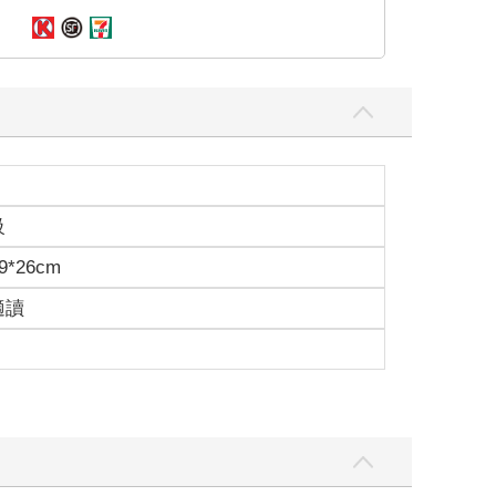
級
9*26cm
適讀