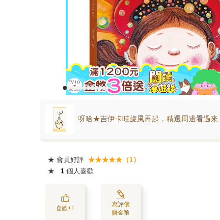
呀哈★吉伊卡哇旋風再起，精選周邊看過來
★
會員好評
★★★★★（1）
★
1
個人喜歡
寫評價
喜歡+1
賺金幣