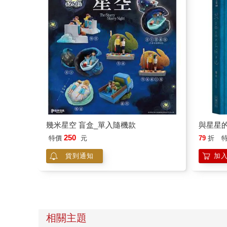
幾米星空 盲盒_單入隨機款
與星星
250
特價
元
79
折
貨到通知
加
相關主題