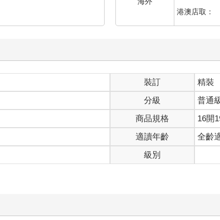
海外
港澳店取：
裝訂
精裝
分級
普通
商品規格
16開1
適讀年齡
全齡
級別