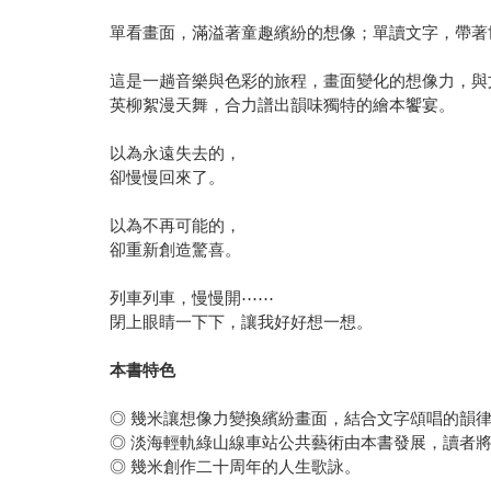
單看畫面，滿溢著童趣繽紛的想像；單讀文字，帶著
這是一趟音樂與色彩的旅程，畫面變化的想像力，與
英柳絮漫天舞，合力譜出韻味獨特的繪本饗宴。
以為永遠失去的，
卻慢慢回來了。
以為不再可能的，
卻重新創造驚喜。
列車列車，慢慢開⋯⋯
閉上眼睛一下下，讓我好好想一想。
本書特色
◎ 幾米讓想像力變換繽紛畫面，結合文字頌唱的韻
◎ 淡海輕軌綠山線車站公共藝術由本書發展，讀者
◎ 幾米創作二十周年的人生歌詠。