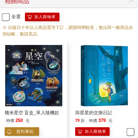
相關商品
全選
加入購物車
※ 出版日十年以上商品需另下訂，調貨時間較長，無法與一般商品合
併結帳，敬請見諒。
幾米星空 盲盒_單入隨機款
與星星的交換日記
250
379
特價
元
79
折
特價
元
貨到通知
加入購物車