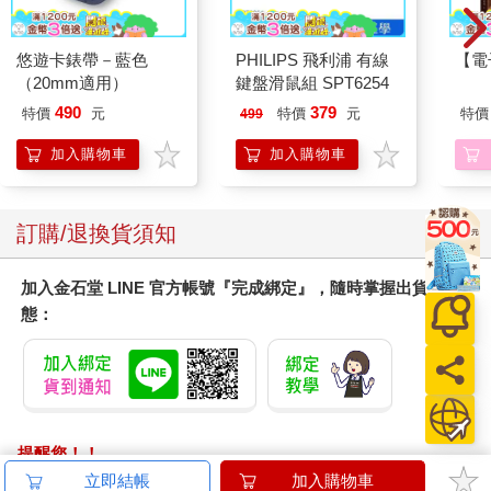
悠遊卡錶帶－藍色
PHILIPS 飛利浦 有線
【電
（20mm適用）
鍵盤滑鼠組 SPT6254
490
379
特價
元
特價
元
特價
499
加入購物車
加入購物車
訂購/退換貨須知
加入金石堂 LINE 官方帳號『完成綁定』，隨時掌握出貨動
態：
提醒您！！
金石堂及銀行均不會請您操作ATM! 如接獲電話要求您前往
立即結帳
加入購物車