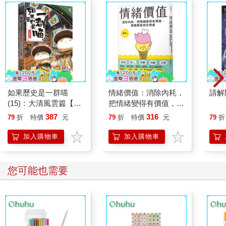
如果歷史是一群喵
情緒價值：消除內耗，
請解
(15)：大清風雲篇【萌
把情緒變得有價值，跟
貓漫畫學歷史】
誰都能自在相處
387
316
79
折
特價
元
79
折
特價
元
79
折
加入購物車
加入購物車
您可能也需要