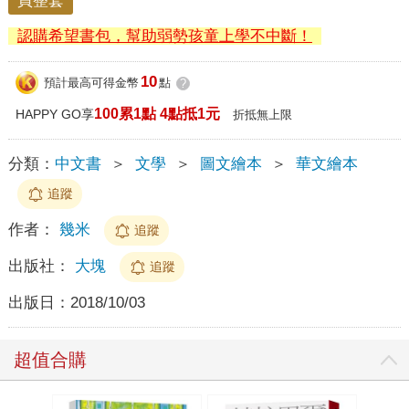
買整套
認購希望書包，幫助弱勢孩童上學不中斷！
10
預計最高可得金幣
點
?
100累1點 4點抵1元
HAPPY GO享
折抵無上限
分類：
中文書
＞
文學
＞
圖文繪本
＞
華文繪本
追蹤
作者：
幾米
追蹤
出版社：
大塊
追蹤
出版日：
2018/10/03
超值合購