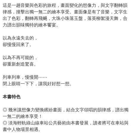
這是一趟音樂與色彩的旅程，畫面變化的想像力，與文字翻轉韻
律感，撞擊出獨一無二的繪本享受。畫面像是有了音樂，文字生
出了色彩，翻轉再飛颺，大珠小珠落玉盤，落英柳絮漫天舞，合
力譜出韻味獨特的繪本饗宴。
以為永遠失去的，
卻慢慢回來了。
以為不再可能的，
卻重新創造驚喜。
列車列車，慢慢開⋯⋯
閉上眼睛一下下，讓我好好想一想。
本書特色
◎ 幾米讓想像力變換繽紛畫面，結合文字頌唱的韻律感，譜出獨
一無二的繪本享受！
◎ 淡海輕軌綠山線車站公共藝術由本書發展，讀者將可在車站與
書中人物場景相遇。