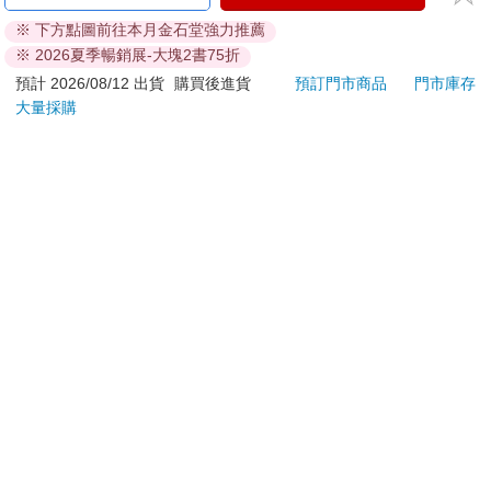
ATM提款機，請不要聽從指示，以免受騙上當！
※ 下方點圖前往本月金石堂強力推薦
※ 2026夏季暢銷展-大塊2書75折
退換貨須知：
**提醒您，鑑賞期不等於試用期，退回商品須為全新狀態**
預計 2026/08/12 出貨
購買後進貨
預訂門市商品
門市庫存
大量採購
依據「消費者保護法」第19條及行政院消費者保護處公告之
「通訊交易解除權合理例外情事適用準則」，以下商品購買
後，除商品本身有瑕疵外，將不提供7天的猶豫期：
易於腐敗、保存期限較短或解約時即將逾期。（如：生
鮮食品）
依消費者要求所為之客製化給付。（客製化商品）
報紙、期刊或雜誌。（含MOOK、外文雜誌）
經消費者拆封之影音商品或電腦軟體。
非以有形媒介提供之數位內容或一經提供即為完成之線
上服務，經消費者事先同意始提供。（如：電子書、電
子雜誌、下載版軟體、虛擬商品…等）
已拆封之個人衛生用品。（如：內衣褲、刮鬍刀、除毛
刀…等）
若非上列種類商品，均享有到貨7天的猶豫期（含例假
日）。