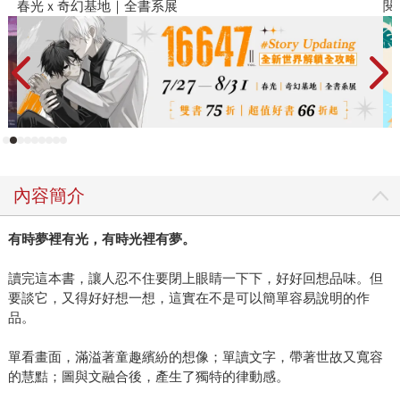
閱讀漫遊錄-2026上半年暢銷榜
飢
內容簡介
有時夢裡有光，有時光裡有夢。
讀完這本書，讓人忍不住要閉上眼睛一下下，好好回想品味。但
要談它，又得好好想一想，這實在不是可以簡單容易說明的作
品。
單看畫面，滿溢著童趣繽紛的想像；單讀文字，帶著世故又寬容
的慧黠；圖與文融合後，產生了獨特的律動感。