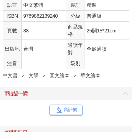
語言
中文繁體
裝訂
精裝
ISBN
9789862139240
分級
普通級
商品規
頁數
88
25開15*21cm
格
適讀年
出版地
台灣
全齡適讀
齡
注音
級別
中文書
＞
文學
＞
圖文繪本
＞
華文繪本
商品評價
寫評價