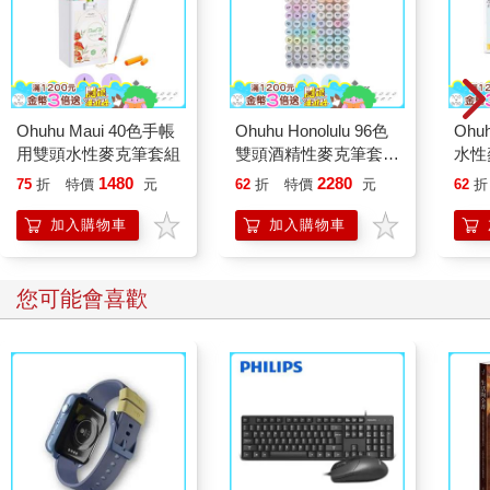
Ohuhu Maui 40色手帳
Ohuhu Honolulu 96色
Ohu
用雙頭水性麥克筆套組
雙頭酒精性麥克筆套組
水性
- 柔和色系
包裝
1480
2280
75
折
特價
元
62
折
特價
元
62
折
加入購物車
加入購物車
您可能會喜歡