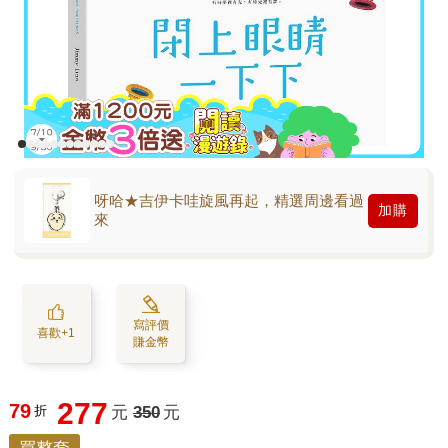
呀哈★吉伊卡哇旋風再起，精選周邊看過
加購
來
寫評價
喜歡+1
賺金幣
277
79
折
元
350
元