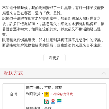
不知道什麼時候，我的周圍變成了一片黑暗，有好一陣子沒能反
應過來自己在哪裡，還有「我」是誰。
記憶似乎還陷在那古老的畫面當中，然而即將深入黑暗世界之
後，許多回憶戛然而止，訊息消失；細微的水滴聲點點傳來，接
著聲音逐漸轉大，如同細流般的水川靜寂卻又不斷活動發出聲
響。
眼睛稍微習慣黑暗後，我才注意到其實這裡不是想像中的深黑，
而是略微能辨識物體輪廓的黑藍，幽幽黯淡的光源來自不遠處。
掙扎爬起的同時，我赫然在有點距離的彼端看見一個……如果沒
看錯，應該是個洋娃娃吧？
看更多
莫名其妙有個洋娃娃擺在那邊，因為四周有點暗所以看不太清楚
細部，不過大致上可以知道是個精緻的布娃娃，有著金色頭髮和
華麗的洋裝，很典型的那種小女生會喜歡的樣式。不過這種娃娃
配送方式
擺在這裡實在有點不太對勁。
我敲敲腦袋，感覺自己的意識慢慢回來了，存在於腦中的那些不
國內宅配：本島、離島
論是二王子還是鬼王的回憶皆快速褪色，沒有剛才彷彿自己就是
對方一樣的鮮活，畫面迅速變成了電視節目般，宛如他人經歷的
到店取貨：
台灣
不限金額免運費
存在。說真的，這種感覺的確有點怪，雖然明明知道本來就是別
人的記憶，不過又像是親身體驗過，很難形容那種複雜的感覺，
國際快遞：全球