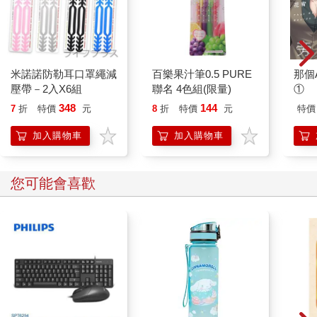
米諾諾防勒耳口罩繩減
百樂果汁筆0.5 PURE
那個A
壓帶－2入X6組
聯名 4色組(限量)
①
348
144
7
折
特價
元
8
折
特價
元
特價
加入購物車
加入購物車
您可能會喜歡