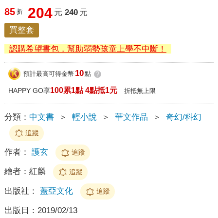
204
85
折
元
240
元
買整套
認購希望書包，幫助弱勢孩童上學不中斷！
10
預計最高可得金幣
點
?
100累1點 4點抵1元
HAPPY GO享
折抵無上限
分類：
中文書
＞
輕小說
＞
華文作品
＞
奇幻/科幻
追蹤
作者：
護玄
追蹤
繪者：
紅麟
追蹤
出版社：
蓋亞文化
追蹤
出版日：
2019/02/13