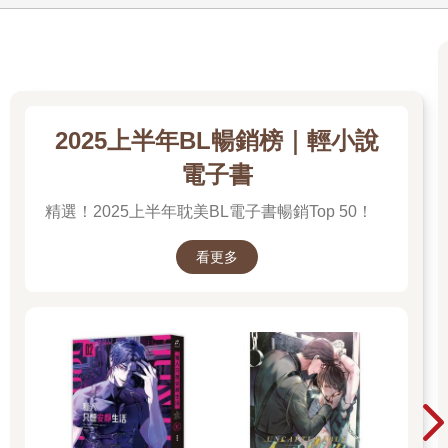
原地又待了一會兒，我確認自己已控制住那種衝動情緒後，再次
抬頭對上陰影的目光。
似乎也在等我沉澱的陰影點點頭，然後開口：「有人在等你。」
「欸？」這麼一說，醒來之後似乎完全沒有看見其他人，這裡只
有我和陰影，沒見到賽塔或是學長，更別說鬼王了。為什麼我會
單獨被丟在這裡和陰影一起？
2025上半年BL暢銷榜｜輕小說
「因為他們來這裡太傷身。」好像看穿我在想什麼的陰影，扔來
不明不白的一句話，接著扭頭就走。
電子書
我當然只能乖乖跟上去，畢竟這個地方雖然給人感覺很舒服，可
精選！2025上半年耽美BL電子書暢銷Top 50！
是還是有種毛毛的悚然感，更別說好像還有個消失的鬼娃娃，誰
知道會不會突然從哪裡跳出來上演經典恐怖片。想到這邊，我趕
緊加快腳步，很神奇地踏在水面上跟著陰影朝某個方向離開。
看更多
邊走著，腳下的水流隱約又傳來滴滴答答的聲音，好像在看不見
的地方一直有水滴落在緩慢流動的水面上，不過聲音時有時無，
沒仔細聽也不太讓人在意。
又走了一會兒，我們似乎逐漸脫離水流區，第一眼看見的是在灰
暗的空間彼端出現了「岸」。黑色的砂礫地面什麼也沒有生長，
只散落幾根看不出是什麼生物、奇形怪狀的灰色骨頭，上面附著
一層淡淡的黑色力量感，很稀薄，好像摸一下就會散開。
「竊夢魔，上次闖入時太過無禮，所以被擊殺，留下的骨骸還未