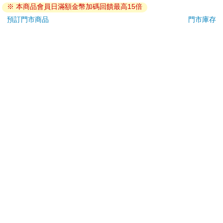
※ 本商品會員日滿額金幣加碼回饋最高15倍
退換貨須知：
預訂門市商品
門市庫存
**提醒您，鑑賞期不等於試用期，退回商品須為全新狀態**
依據「消費者保護法」第19條及行政院消費者保護處公告之
「通訊交易解除權合理例外情事適用準則」，以下商品購買
後，除商品本身有瑕疵外，將不提供7天的猶豫期：
易於腐敗、保存期限較短或解約時即將逾期。（如：生
鮮食品）
依消費者要求所為之客製化給付。（客製化商品）
報紙、期刊或雜誌。（含MOOK、外文雜誌）
經消費者拆封之影音商品或電腦軟體。
非以有形媒介提供之數位內容或一經提供即為完成之線
上服務，經消費者事先同意始提供。（如：電子書、電
子雜誌、下載版軟體、虛擬商品…等）
已拆封之個人衛生用品。（如：內衣褲、刮鬍刀、除毛
刀…等）
若非上列種類商品，均享有到貨7天的猶豫期（含例假
日）。
辦理退換貨時，商品（組合商品恕無法接受單獨退貨）必須