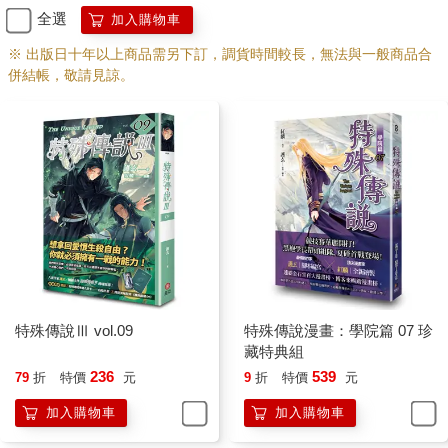
雖然感覺很舒服，但是我整個手臂都起雞皮疙瘩了，本能地認為
全選
加入購物車
這種變化有點恐怖，而且似乎有看不見的危險；但是在覺得毛骨
悚然之餘，心裡又有點奇怪的興奮感湧上來，總覺得自己可以多
※ 出版日十年以上商品需另下訂，調貨時間較長，無法與一般商品合
吸收一點水流的力量，走出這裡之後可以支配這些東西，掃掉一
併結帳，敬請見諒。
些讓我覺得很不順眼的傢伙。
不知怎地，有了這個念頭後，我感到自己的某個部分開始蠢蠢欲
動，變得不像自己平時的思考模式，整個人有點炸毛。
怎麼回事？
被鬼王的回憶影響了？
不不，這種變化我很清楚，更久之前，接觸了黑色的古代陣法
後，也有一瞬間湧上這種感覺，後來有段時間我整個人很焦躁，
那種焦躁之前得到很多人幫忙壓制，現在卻變成了一種舒服又興
奮的感覺，冷靜下來以後，想要撈起力量去破壞點什麼的情緒開
始鮮明了起來。
我的理智讓我一秒就知道狀況不對，我整個人都不對勁，但本能
特殊傳說Ⅲ vol.09
特殊傳說漫畫：學院篇 07 珍
卻不太想抗拒這種想法，很想要一反先前什麼都不能做的焦躁
藏特典組
感，釋放自己不知道有多少的力量。
236
539
79
折
特價
元
9
折
特價
元
我感覺……不想忍受煩心事。
不不，這樣不行，亂搞的話時時刻刻會被學長給打死的。
加入購物車
加入購物車
摀著又開始混亂起來的腦袋，我糾結了。