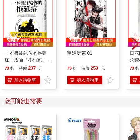
套路程序一條龍發展，再提個我身體的變化巴拉巴拉的……
嗯，可以稍微掌握自己未來發展的感覺還真不錯啊。
畢竟我也遇過不少事情了呢！
雖然還沒有進入木屋，不過我深深覺得我這個人果然是有成長
的。
也因為如此，我完全沒有反應過來我在陰影示意下推開門後看見
一本書終結你的拖延
叛逆玩家 01
日花
的人事物，尤其是人，看見屋內的人我整個呆滯了三秒，然後把
症：透過「小行動」打
詞彙
門給關上。
開大腦的行動開關，懶
我深深覺得我幻覺了。
237
253
79
折
特價
元
79
折
特價
元
79
折
人也能變身「行動派」
的37個科學方法
加入購物車
加入購物車
（更多精彩內容，請見《特殊傳說Ⅱ恆遠之晝篇07》）
您可能也需要