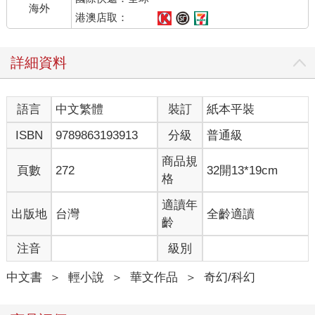
總之，就是整個人都變得怪怪的。乍脫離時還有點朦朦朧朧，精
海外
神和身體狀態都不太舒服。
港澳店取：
而且清醒後我才發現身上濕漉漉的，聽到的聲音沒有錯，我整個
人半躺在水裡，手伸下去摸了摸沒摸到底，但是也沒因為體重而
詳細資料
沉下去，只詭異地漂浮在水面上。
回過頭，與我的狀況不同，有點距離的洋娃娃竟然完全沒有沾到
水，別說漂浮了，它根本是「站」在水面。
語言
中文繁體
裝訂
紙本平裝
瞬間我的頭皮炸了下，發麻發麻的，還沒麻完，就聽到洋娃娃方
向傳來很詭異、根本就像鬼片一樣的女孩子笑聲，不懷好意，可
ISBN
9789863193913
分級
普通級
能下一秒會上演鬼娃娃殺人的那種電影音效。
「嘻嘻嘻嘻嘻……」
商品規
頁數
272
32開13*19cm
還沒笑完，娃娃「唰」地下突然消失了。
格
現在是什麼狀況！
「你醒……」
適讀年
出版地
台灣
全齡適讀
「哇啊啊啊啊啊啊啊——！」
齡
肩膀由後被拍了下之際，我的尖叫聲同時爆出，接著整個人彈跳
注音
級別
起來，踩著水直接往前跑了好幾步，不知為何，我就跟電影上那
些被鬼追的人一樣，做了找死般的動作——回頭。
中文書
＞
輕小說
＞
華文作品
＞
奇幻/科幻
黑暗漸漸褪去濃重色彩，周圍明亮了起來。
然後我看見一張很酷且沒有任何表情，簡稱「面癱」的標準狂霸
帥臉正對著我。