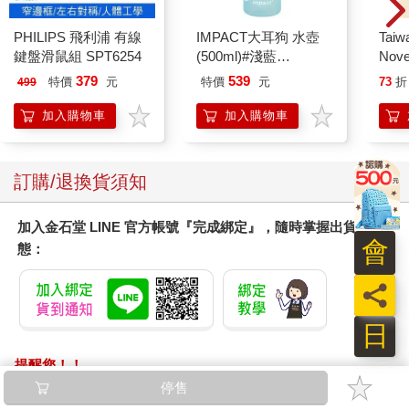
PHILIPS 飛利浦 有線
IMPACT大耳狗 水壺
Taiw
鍵盤滑鼠組 SPT6254
(500ml)#淺藍
Nove
IMCMB01LB
editi
379
539
特價
元
特價
元
73
折
499
加入購物車
加入購物車
訂購/退換貨須知
加入金石堂 LINE 官方帳號『完成綁定』，隨時掌握出貨動
會
態：
員
日
提醒您！！
金石堂及銀行均不會請您操作ATM! 如接獲電話要求您前往
停售
ATM提款機，請不要聽從指示，以免受騙上當！