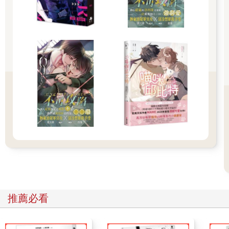
散化，上面是此地凝結的力量碎粉。」走在前方的陰影扔來幾句
話。
其實嘛，這個陰影好像沒有我想像中那麼酷，和之前的沉默寡言
不太一樣，與鬼王記憶裡的也不太相同，總的來說，似乎還滿友
善的，居然還會幫我講解路邊的東西，簡直好相處！
雖然這麼想，不過陰影馬上又陷入閉嘴當蚌殼的最高境界，以不
快不慢，正好可以讓我牢牢跟著的步伐一直走走走。在大片黑色
砂礫上走了一小段時間後，終於開始出現黑色的樹，簡直像上了
一層鐵甲的黑色樹枝糾結彎曲，像極女巫的魔爪，給人一種一邊
把玩手指，一邊構思邪惡計謀的怪異感覺。
通過了小片爪子樹林，最後看見的是一間與周圍非常格格不入的
小木屋。
沒錯，就是小木屋，超級普通、可以在小村莊裡看見的那種溫馨
小木屋，甚至還有手工籬笆和幾個種植綠色植物的盆栽呢。
這普通的小木屋就建造在黑色砂礫與利爪樹林的盡頭，又或者是
入口……看起來應該是入口，感覺是從這裡出發一直走向水流
的，現在陰影只是帶我折返回來而已。
根據這些人的標準流程，估計那間屋子裡現在已經準備了安定身
推薦必看
心健康的食物或飲料，接著學長等人也會在那邊出現，跟著開始
對我進行一番演說洗禮，讓我知道剛剛那個水流是什麼東西，順
便講解一下我解開封印之後會面對的現實，我估計還會依照各種