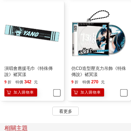
可是我好像有了不少力量，學長真的能打死我嗎？還是會相反？
這個想法猛一出現，我的冷汗也跟著冒出來。
然後我抬起頭，陰影始終站在原地，冷冷地看著我，沒有任何感
情，也沒有什麼指引，就只是看著我，跟看路邊的一顆石頭一
樣。同樣的視線我曾感受過，就在精靈族之中。
「不論再怎麼偽裝，我們的天性即是毀去萬物。」
陰影的話噹的一聲，在我混亂的腦子裡好像敲響了什麼。我瞬間
突然想到了很多，比如會被學長揍，比如一直擔心我的千冬歲和
喵喵等人，比如在家裡等我的老媽和冥玥……
演唱會應援毛巾《特殊傳
仿CD造型壓克力吊飾《特殊
「怎麼回事？」一想起身邊的人，我好像稍微可以壓下想衝出去
說》褚冥漾
傳說》褚冥漾
打壞點什麼的興奮感，接著連忙用有點發抖的手往臉上用力拍幾
342
270
9
折
特價
元
9
折
特價
元
下，讓自己更清醒些。
「白色種族與生俱來的思考方式是由生而起，黑色種族的則是以
加入購物車
加入購物車
死為始。」陰影冰冷地開口，不過話挺多的，很萬幸地沒有簡略
用字。「簡單而言，白色種族本能思考是萬物的生，黑色則是思
考世界的死，解除你身上所有的封印與抑制，回歸最原始的狀態
看更多
之後，你只是順應自己的天性想法，不用太驚訝。」
不，我很驚訝，真的。
相關主題