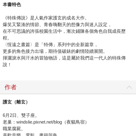
本書特色
《特殊傳說》是人氣作家護玄的成名大作。
爆笑又緊湊的情節、青春嗨翻天的想像力與迷人設定，
在不可思議的誇張校園生活中，漸次鋪陳各個角色自我成長歷
程。
〈恆遠之晝篇〉是「特傳」系列中的全新篇章，
更多的角色接力出場，期待值破錶的劇情陸續展開。
揮灑淚水與汗水的冒險物語，這是屬於我們這一代人的特殊傳
說！
作者
護玄（離玄）
6月2日、雙子座。
老巢：windslie.pixnet.net/blog（夜貓鳥宿）
職業腐屍。
喜歡音樂、電影、書籍與鳥。