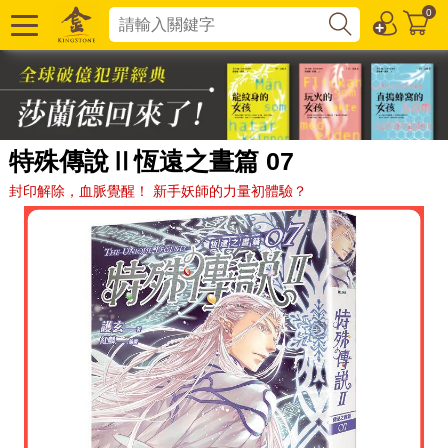
0
特殊傳說Ⅱ恆遠之晝篇 07
封印解除，血脈覺醒！ 新手妖師的力量初體驗？