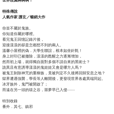
世界毀滅啊啊啊！
特殊傳說
人氣作家 護玄／暢銷大作
你並不屬於鬼族。
你知道你屬於哪裡。
看完鬼王回憶記錄片後，
迎接漾漾的卻是怎都想不到的兩人。
溫馨小屋裡的偽．大學生聯誼，根本如坐針氈！
身上封印已被撤除，漾漾的甦醒之力逐漸增加，
然而初上場，就得獨自面對多個不請自來的黑術士？
詭異且有意誘導漾漾的鬼娃娃又會是哪方人馬？
被鬼王剝除神咒的重柳族，竟被判定不久後將回歸安息之地？
獄界遭遇強襲，學長等人離開後，更發現世界各處異端同起。
冰牙族外，鬼門被開啟了；
而遠在另一頭的燄之谷，噩夢早已入侵⋯⋯
特別收錄
番外．其七、鎮邪