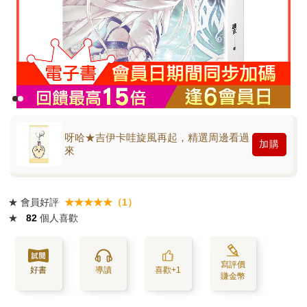
呀哈★吉伊卡哇旋風再起，精選周邊看過
加購
來
★
會員好評
★★★★★（1）
★
82
個人喜歡
寫評價
好書
導讀
喜歡+1
賺金幣