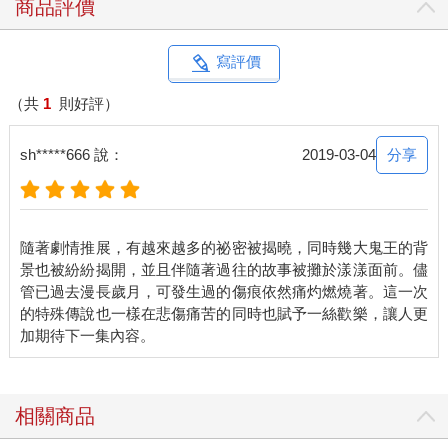
商品評價
如果不是因為我是妖師一族，我感覺這個陰影應該會把我一巴掌
拍進水裡面，然後用力地按下去。
「你清醒了嗎。」
寫評價
好像剛剛完全沒發生被我尖叫聲驚嚇到的事，陰影冷漠又鎮定地
收回手，用如同目空一切，包括連我都快被目空的態度對著我
（共
1
則好評）
看。「閉上嘴巴，原地坐下來數到十。」
不知道為什麼，我真的就乖乖坐下來，在水面上也沒沉下去，很
分享
sh*****666 說：
2019-03-04
乖地默數到十；整個人冷靜許多後，這才發現自己的身體好像變
得有些輕鬆，而且多了一點說不出的……力量感？
與之前不太一樣，是真的感覺自己變得很有力，抬起手都覺得手
上好像有一股什麼氣流在飄動，一捏下去便散開，但很快又重新
隨著劇情推展，有越來越多的祕密被揭曉，同時幾大鬼王的背
聚集在我身邊；有種說不出的舒服感覺，連帶地我好像也隱隱約
景也被紛紛揭開，並且伴隨著過往的故事被攤於漾漾面前。儘
約看得出來眼前的男人是個比我更有「力量」的存在，就像一團
管已過去漫長歲月，可發生過的傷痕依然痛灼燃燒著。這一次
高密度壓縮能量。
的特殊傳說也一樣在悲傷痛苦的同時也賦予一絲歡樂，讓人更
如果說先前看見的是深不見底，現在再看，雖然依然是深不見
底，但好像能大略知道是個怎樣的深不見底法。
接著是整個暗色空間，雖然轉亮了不過還是偏昏暗。這個空間也
是某種力量凝結形成，而且是讓我感到有點懶洋洋的舒適力量，
包括底下的水都是某種「黑色能量」匯聚而成，我都覺得隨手一
相關商品
撥可以從裡面撈出不少東西來吸收。