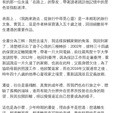
有的那一位永遠「在路上」的摯友，帶著讀者踏訪他記憶中的景
色並指點迷津。
表面上，《我跑來跑去，從旅行中尋覓心靈》是一本精彩的旅行
文集。實質上，這是作者林保寶邁入五十歲之後，回頭細數前半
生遭遇的重要作品。
全書分為三輯：我想去遠方、我這樣探觸家鄉的角落、我回到家
了，清楚標示出了遊子心境的三種轉折：2002年，彼時三十四歲
的保寶決定離開臺灣，帶著一只大同電鍋，前往羅馬聖十字大學
攻讀哲學。2012年，他回到臺灣，因為採訪工作而走遍臺灣，重
新認識這一片久違了的家鄉。也就在此時，父親身體欠佳，為了
協助母親的照護工作，他頻繁返家，而在2016年父親過世之後，
時年四十八歲的他專心凝視家之場景，重新認識並且定義故鄉。
遷徙，往往是最殘酷、真實的成年禮。而我們也在行旅之中，體
驗了孤獨的滋味，進而有能力分辨外在世界所投射在自身的期
望，與其拉開距離，得以慢慢逼近自己想要成為的樣子。
這也是為什麼，少年時期的遷徙，理由多半是想逃：想逃離生
活，想逃離家庭，想逃離所有可能的束縛。青年時期的長途跋