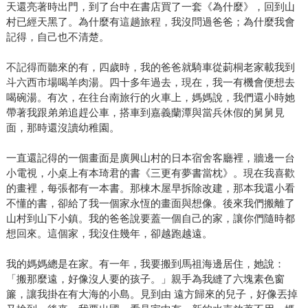
天還亮著時出門，到了台中在書店買了一套《為什麼》，回到山
村已經天黑了。為什麼有這趟旅程，我沒問過爸爸；為什麼我會
記得，自己也不清楚。
不記得而聽來的有，四歲時，我的爸爸就騎車從莿桐老家載我到
斗六西市場喝羊肉湯。四十多年過去，現在，我一有機會便想去
喝碗湯。有次，在往台南旅行的火車上，媽媽說，我們還小時她
帶著我跟弟弟追趕公車，搭車到嘉義蘭潭與當兵休假的舅舅見
面，那時還沒讀幼稚園。
一直還記得的一個畫面是廣興山村的日本宿舍客廳裡，牆邊一台
小電視，小桌上有本琦君的書《三更有夢書當枕》。現在我喜歡
的畫裡，每張都有一本書。那棟木屋早拆除改建，那本我還小看
不懂的書，卻給了我一個家永恆的畫面與想像。後來我們搬離了
山村到山下小鎮。我的爸爸說要蓋一個自己的家，讓你們隨時都
想回來。這個家，我沒住幾年，卻越跑越遠。
我的媽媽總是在家。有一年，我要搬到馬祖海邊居住，她說：
「搬那麼遠，好像沒人要的孩子。」親手為我縫了六塊素色窗
簾，讓我掛在有大海的小島。見到由 遠方歸來的兒子，好像丟掉