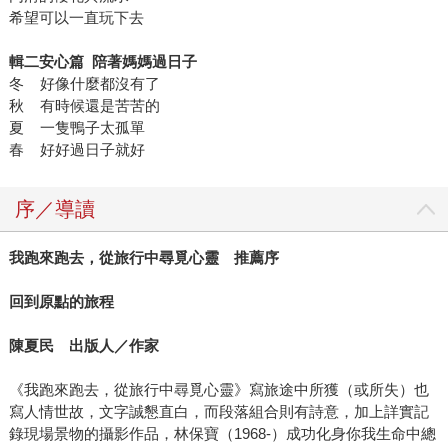
希望可以一直玩下去
輯二安心篇 陪著媽媽過日子
冬 好像什麼都沒有了
秋 有時候還是苦苦的
夏 一隻鴨子太孤單
春 好好過日子就好
序／導讀
我跑來跑去，從旅行中尋覓心靈 推薦序
回到原點的旅程
陳夏民 出版人／作家
《我跑來跑去，從旅行中尋覓心靈》寫旅途中所獲（或所失）也
寫人情世故，文字誠懇直白，而段落組合則有詩意，加上詳實記
錄現場景物的攝影作品，林保寶（1968-）成功化身你我生命中總