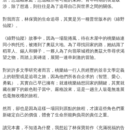
涉，除了想逃，則往往是為了追尋自己與世界之間的關係。
對我而言，林保寶的生命追尋，其實是另一種普世版本的《綠野
仙蹤》。
《綠野仙蹤》故事中，因為一場龍捲風，待在木屋中的桃樂絲連
同小狗托托，被捲到了奧茲大地。為了尋找回家的路，她結識了
稻草人、錫人和獅子，一夥人為了向翡翠城裡的奧茲大帝尋求渴
望之物，而踏上黃磚道，展開一連串刺激的冒險。
對於許多文學研究者而言，桃樂絲一行人所經歷的並非文學定義
上的朝聖或是追尋之旅，因為他們所各自企求的（智慧、愛心、
勇氣），其實自己早已擁有；就連桃樂絲想回家的關鍵，其實就
藏在腳下的銀色鞋子當中。嚴格說來，這是一趟主人翁毫無進展
也毫無收穫的旅程。
然而，卻也是因為這樣一場回到原點的旅程，才讓這些角色們重
新確定自己的價值，體會了生命所能夠負荷的責任之重。
讀完本書，不知道為什麼，我想起了林保寶前作《充滿祝福的告