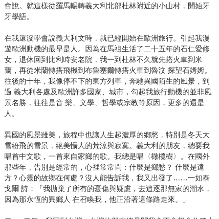
會說。就這樣從羅馬輾轉義大利北部杜林附近的小山村，開始牙
牙學語。
在我還沒學會說義大利文時，就已經開始在歐洲旅行。引起我漫
遊歐洲動機的最早是人。因為在馬祖生活了二十五年的石仁愛修
女，退休回到比利時安老院，我一到杜林不久就先搭火車到米
蘭，再從米蘭轉搭飛機到布魯塞爾轉搭火車到魯汶 探望石姆姆。
往後的十年，我像停不下的東方列車，奔馳異國陌生的風景，到
過 義大利各處及歐洲許多國家、城市，勾起我旅行動機的並非風
景名勝，往往是音 樂、文學、哲學或宗教等原因，更多的還是
人。
異國的風景雖美，旅程中也讓人生起濃厚的鄉愁，特別是冬天大
雪紛飛的雪景，絕美懾人的荒涼與寂寞。義大利的朋友，總要我
唱首中文歌，一首來自家鄉的歌。我總是唱〈橄欖樹〉。在國外
那些年，告別是經常的，心裡常常問：什麼是鄉愁？ 什麼是遠
方？心靈的故鄉在何處？沒人能告訴我，我又出發了……一如泰
戈爾 詩：「我拋棄了所有的憂傷與疑慮，去追逐那無家的潮水，
因為那永恆的異鄉人 在召喚我，他正沿著這條路走來。」