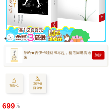
呀哈★吉伊卡哇旋風再起，精選周邊看過
加購
來
寫評價
喜歡+1
賺金幣
699
元