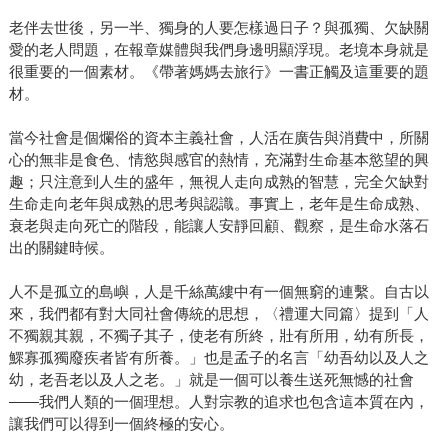
老伴去世後，另一半、獨身的人要怎樣過日子？與孤獨、欠缺關
愛的老人問題，在報章媒體與我們身邊明顯浮現。老境本身就是
很重要的一個素材。《帶著媽媽去旅行》一書正觸及這重要的題
材。
當今社會是個爛俗的資本主義社會，人活在廣告與消費中，所關
心的無非是食色、情慾與感官的熱情，充滿對生命基本慾望的興
趣；只注意到人生的盛年，無視人走向成熟的智慧，完全欠缺對
生命走向老年與成熟的思考與認識。事實上，老年是生命成熟、
衰老與走向死亡的階段，能讓人安靜回顧、觀察，是生命水落石
出的關鍵時候。
人不是孤立的島嶼，人是千絲萬縷中有一個無窮的連繫。自古以
來，我們都有對大同社會傳統的思想，〈禮運大同篇〉提到「人
不獨親其親，不獨子其子，使老有所終，壯有所用，幼有所長，
鰥寡孤獨廢疾者皆有所養。」也是孟子的名言「幼吾幼以及人之
幼，老吾老以及人之老。」就是一個可以養生送死無憾的社會
——我們人類的一個理想。人對宗教的追求也包含這本質在內，
讓我們可以得到一個終極的安心。