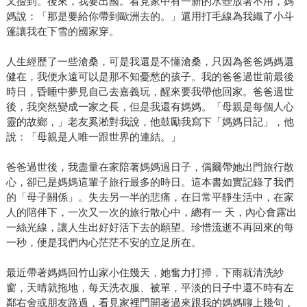
又撿到。後來，我要出國。看見家中有一新的水壺放著不用，媽
媽說：「那是要給你帶到歐洲去的。」還用打毛線為我織了小斗
篷讓我在下雪的國家穿。
人生經歷了一些滄桑，可是我還是不懂滄桑，只因為爸爸媽媽還
健在，我便永遠可以是那不知憂愁的孩子。我的爸爸過世前最後
時日，昏睡中夢見自己去嘉義玩，醒來要我帶他回家。爸爸過世
後，我突然變成一家之長，但是我還有媽媽。「母親是每個人心
靈的故鄉，」老友奚淞對我說，他鼓勵我寫下「媽媽日記」，他
說：「母親是人唯一跟世界的連結。」
爸爸過世後，我盡量在家陪著媽媽過日子，偶爾帶她出門旅行散
心，卻已是媽媽這輩子旅行最多的時日。這本書如實記錄了我們
的「母子關係」。失去另一半的悲痛，在日常平靜生活中，在家
人的陪伴下，一次又一次的旅行散心中，總有一 天，內心會露出
一絲光線，讓人生出好好活下去的願望。珍惜流逝不再回來的每
一秒，便是我們內心茫茫不安的立足所在。
最近帶著媽媽回竹山家小住幾天，她奮力打掃，下雨就清洗紗
窗，天晴就拖地，每天洗衣服、被單，平淡的日子中還不時有左
鄰右舍或朋友路過，看見家裡門開著過來跟我的媽媽聊上幾句，