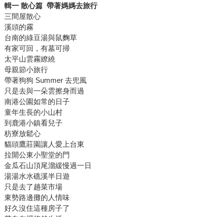
輯一 散心篇 帶著媽媽去旅行
三間屋散心
溪頭的霧
台南的綠豆湯與鼠麴草
有家可回，有墓可掃
太平山雲霧繚繞
母親節小旅行
帶著狗狗 Summer 去兜風
只是去與一朵雲擦身而過
南港公園如常的日子
童年生長的小山村
到鹿港小鎮看兒子
枋寮放鬆心
貓頭鷹莊園讓人愛上台東
拉開公東小聖堂的門
金瓜石山頂尾溜緩慢過一日
湯湯水水礁溪半日遊
只是去了趟菜市場
東勢路邊攤的人情味
好久沒住這種房子了