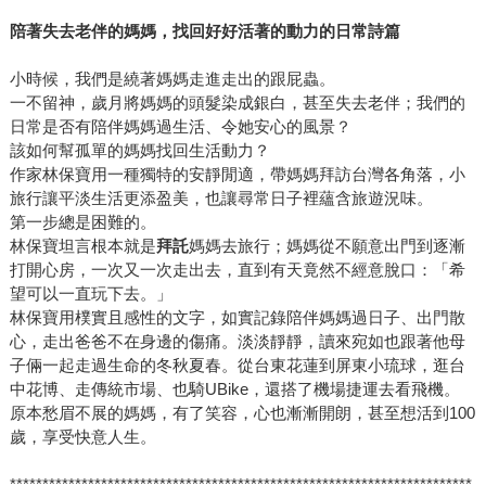
陪著失去老伴的媽媽，找回好好活著的動力的日常詩篇
小時候，我們是繞著媽媽走進走出的跟屁蟲。
一不留神，歲月將媽媽的頭髮染成銀白，甚至失去老伴；我們的
日常是否有陪伴媽媽過生活、令她安心的風景？
該如何幫孤單的媽媽找回生活動力？
作家林保寶用一種獨特的安靜閒適，帶媽媽拜訪台灣各角落，小
旅行讓平淡生活更添盈美，也讓尋常日子裡蘊含旅遊況味。
第一步總是困難的。
林保寶坦言根本就是
拜託
媽媽去旅行；媽媽從不願意出門到逐漸
打開心房，一次又一次走出去，直到有天竟然不經意脫口：「希
望可以一直玩下去。」
林保寶用樸實且感性的文字，如實記錄陪伴媽媽過日子、出門散
心，走出爸爸不在身邊的傷痛。淡淡靜靜，讀來宛如也跟著他母
子倆一起走過生命的冬秋夏春。從台東花蓮到屏東小琉球，逛台
中花博、走傳統市場、也騎UBike，還搭了機場捷運去看飛機。
原本愁眉不展的媽媽，有了笑容，心也漸漸開朗，甚至想活到100
歲，享受快意人生。
***********************************************************************