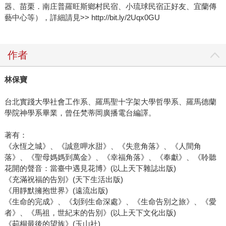
器、苗栗．南庄普羅旺斯鄉村民宿、小琉球民宿正好友、宜蘭傳
藝中心等），詳細請見>> http://bit.ly/2Uqx0GU
作者
林保寶
台北實踐大學社會工作系、羅馬聖十字架大學哲學系、羅馬德蘭
學院神學系畢業，曾任梵蒂岡廣播電台編譯。
著有：
《永恆之城》、《誠意呷水甜》、《失意角落》、《人間角
落》、《聖母媽媽到萬金》、《幸福角落》、《奉獻》、《聆聽
花開的聲音：當臺中遇見花博》(以上天下雜誌出版)
《充滿祝福的告別》(天下生活出版)
《用靜默擁抱世界》(遠流出版)
《生命的完成》、《划到生命深處》、《生命告別之旅》、《愛
者》、《馬祖，世紀末的告別》(以上天下文化出版)
《莿桐最後的望族》(玉山社)