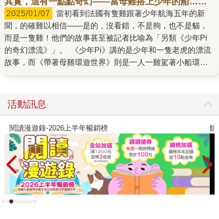
其實，這有一點點奇幻——當母雞搭上少年的船……
2025/01/07
當初看到法國有隻雞跟著少年航海五年的新
聞，的確難以相信——是的，沒看錯，不是狗，也不是貓，
而是一隻雞！他們的故事甚至被記者比喻為「另類《少年Pi
的奇幻漂流》」。 《少年Pi》講的是少年和一隻老虎的漂流
故事，而《帶著母雞環遊世界》則是一人一雞駕著小船環遊
世界，甚至到了極地！ 你相信嗎？我還真的不太相信，直到
看見少年「吉雷克」以文字和實景圖片出版成書，才不得不
佩服這隻叫「莫妮克」的雞，簡直是「雞界最勇敢的海上冒
活動訊息
險家」！她甚至和吉雷克一起創下了許多航海紀錄。 不過，
他們並不是為了創紀錄才出海，而這段經歷也遠超出我們的
閱讀漫遊錄-2026上半年暢銷榜
飢
想像——吉雷克和莫妮克在海上風暴裡差點滅頂，船身幾乎
全毀，還曾卡在極地的冰層中差點活不下去……然而，吉雷
克的描述緊張刺激，又充滿苦中作樂的幽默，讓人彷彿在觀
看一部災難電影，心裡不停發出驚嘆，卻也忍不住好奇：為
什麼他明知險難，還不結束這場冒險？ 吉雷克的旅程，說到
底是一場對夢想的執著，但最終能夠完成，莫妮克的存在無
疑是主要關鍵。當暴風雨肆虐，他奮力修補破損的船身時，