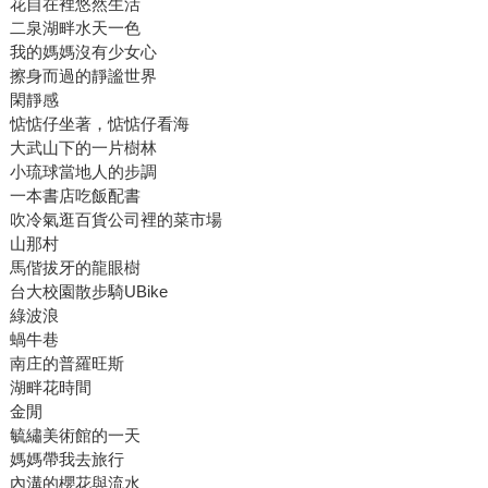
花自在裡悠然生活
二泉湖畔水天一色
我的媽媽沒有少女心
擦身而過的靜謐世界
閑靜感
惦惦仔坐著，惦惦仔看海
大武山下的一片樹林
小琉球當地人的步調
一本書店吃飯配書
吹冷氣逛百貨公司裡的菜市場
山那村
馬偕拔牙的龍眼樹
台大校園散步騎UBike
綠波浪
蝸牛巷
南庄的普羅旺斯
湖畔花時間
金閒
毓繡美術館的一天
媽媽帶我去旅行
內溝的櫻花與流水