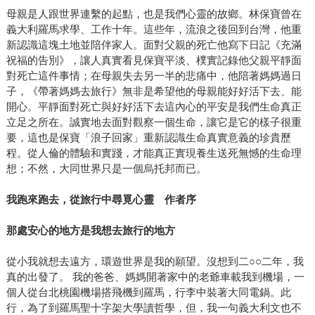
母親是人跟世界連繫的起點，也是我們心靈的故鄉。林保寶曾在
義大利羅馬求學、工作十年。這些年，流浪之後回到台灣，他重
新認識這塊土地並陪伴家人。面對父親的死亡他寫下日記《充滿
祝福的告別》，讓人真實看見保寶平淡、樸實記錄他父親平靜面
對死亡這件事情；在母親失去另一半的悲痛中，他陪著媽媽過日
子，《帶著媽媽去旅行》無非是希望他的母親能好好活下去、能
開心。平靜面對死亡與好好活下去這內心的平安是我們生命真正
立足之所在。誠實地去面對觀察一個生命，讓它是它的樣子很重
要，這也是保寶「浪子回家」重新認識生命真實意義的珍貴歷
程。從人倫的體驗和實踐，才能真正實現養生送死無憾的生命理
想；不然，大同世界只是一個烏托邦而已。
我跑來跑去，從旅行中尋覓心靈 作者序
那處安心的地方是我想去旅行的地方
從小我就想去遠方，環遊世界是我的願望。沒想到二○○二年，我
真的出發了。 我的爸爸、媽媽開著家中的老爺車載我到機場，一
個人從台北桃園機場搭飛機到羅馬，行李中裝著大同電鍋。此
行，為了到羅馬聖十字架大學讀哲學，但，我一句義大利文也不