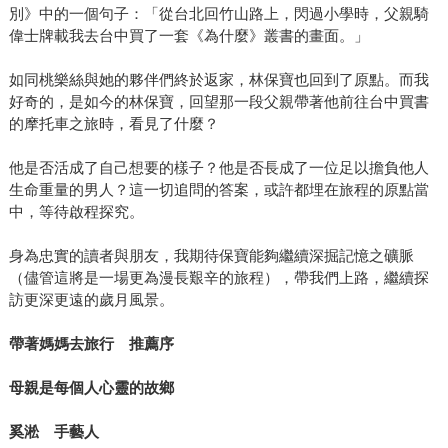
別》中的一個句子：「從台北回竹山路上，閃過小學時，父親騎
偉士牌載我去台中買了一套《為什麼》叢書的畫面。」
如同桃樂絲與她的夥伴們終於返家，林保寶也回到了原點。而我
好奇的，是如今的林保寶，回望那一段父親帶著他前往台中買書
的摩托車之旅時，看見了什麼？
他是否活成了自己想要的樣子？他是否長成了一位足以擔負他人
生命重量的男人？這一切追問的答案，或許都埋在旅程的原點當
中，等待啟程探究。
身為忠實的讀者與朋友，我期待保寶能夠繼續深掘記憶之礦脈
（儘管這將是一場更為漫長艱辛的旅程），帶我們上路，繼續探
訪更深更遠的歲月風景。
帶著媽媽去旅行 推薦序
母親是每個人心靈的故鄉
奚淞 手藝人