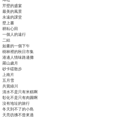
芹壁的盛宴
最美的風景
永遠的課堂
壁上書
耕耘心田
一個人的遠行
二結
如畫的一個下午
樹林裡的秋日市集
港邊人情味路邊攤
羅山歲月
砂卡礑散步
上南片
五月雪
共賞綠川
清水不是只有米糕啊
彰化不是只有肉圓啊
沒有地址的旅行
冬天到不了的小島
天亮彷彿不曾來過