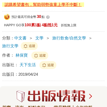
認購希望書包，幫助弱勢孩童上學不中斷！
30
預計最高可得金幣
點
?
100累1點 4點抵1元
HAPPY GO享
折抵無上限
分類：
中文書
＞
文學
＞
旅行飲食/自然文學
＞
旅行文學
追蹤
作者：
林保寶
追蹤
出版社：
天下生活
追蹤
出版日：
2019/04/24