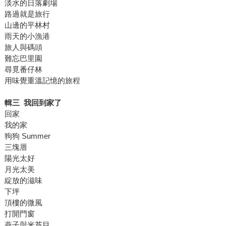
淡水的日落劇場
路過就是旅行
山邊的平林村
雨天的小漁港
旅人與碼頭
難忘巴里園
尋覓番仔林
用味覺重溫記憶的旅程
輯三 我回到家了
回家
我的家
狗狗 Summer
三塊厝
陽光太好
月光太美
綻放的滋味
下坪
頂樓的微風
打開門窗
燕子與米苔目