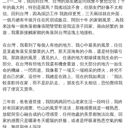
二○一二年，我回到台灣。台灣的朋友總是問我會不會想念住了十
年的義大利，特別是羅馬？我搖頭說不會，但朋友們好像不太相
信。回到台灣，因為採訪工作 我跑得更兇，三天兩頭就在外面，
一個月總有半個月住在民宿或飯店。闊別十年 的家鄉風景，為我
來說每一個角落都像張開雙臂歡迎我這浪子回家。藉由頻繁的 旅
遊，我重新接觸家鄉的角落與台灣這塊土地接軌。
在台灣，我看到了每個人有他的地方。我心中最美的風景，往往
是某處角落安居樂業的人們。那天涯海角的小島，還是特別吸引
我。那路過的風景，遇見的人、住過的地方都摻揉進我生命的一
部分。在台灣有些地方我還有機會重遊，但大部分的地方一如生
命的機緣，一閃而逝。我像看了一場又一場精采的煙火，終究不
是自己的家。這些年，我總是在路上。現在的我如果說：「我比
較喜歡待在家，而不是趴趴走。」朋友也不太相信，恐怕覺得我
得了便宜又賣乖。
三年前，爸爸過世後，我陪媽媽回竹山老家生活一段時日，我終
於有回家的感覺。竹山的風景平淡淡，那種感覺就是一種熟悉、
放鬆與安心融合成的心理感受，任何他處的美景都無法比擬。回
家的感覺只是曬著冬天暖陽的舒服，或者是呼吸著熟悉空氣的暢
快，無從與他人訴說。