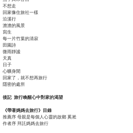
不想走
回家像住旅社一樣
沿溪行
澹澹的風景
寫生
每一片竹葉的清寂
田園詩
微雨靜謐
天真
日子
心曠身閒
回家了，就不想再旅行
隱密的處所
後記 旅行喚醒心中對家的渴望
《帶著媽媽去旅行》目錄
推薦序 母親是每個人心靈的故鄉 奚淞
作者序 拜託媽媽去旅行