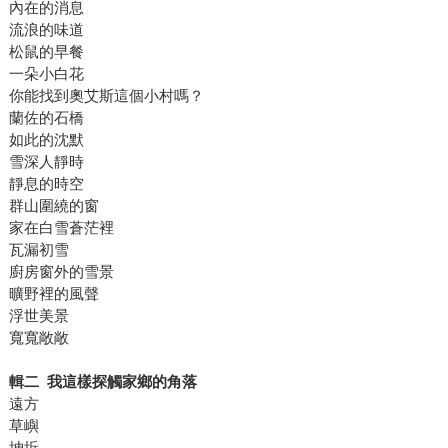
內在的消息
流浪的味道
松鼠的早餐
一朵小白花
你能找到奧艾斯這個小村嗎？
蘭佐的石橋
如此的沈默
雪深人靜時
靜息的時空
群山圍繞的窗
家在白雪蒼茫裡
瓦漏初雪
廚房窗外的雪景
曠野裡的風聲
浮世美景
寬寬敞敞
輯二 我這樣探觸家鄉的角落
遠方
草嶼
坤坵