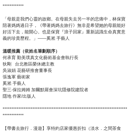
************
「母親是我們心靈的故鄉。在母親失去另一半的悲痛中，林保寶
陪著媽媽過日子，《帶著媽媽去旅行》無非是希望她的母親能好
好活下去，能開心。也是保寶『浪子回家』重新認識生命真實意
義的珍貴歷程。」——奚淞 手藝人
溫暖推薦（依姓名筆劃順序）
何承育 勤美璞真文化藝術基金會執行長
狄剛 台北教區榮休總主教
吳淑娟 花藝研推會董事長
張逸軍 藝術家
奚淞 手藝人
聖三‧保拉姆姆 加爾默羅會深坑隱修院建院者
隱地 作家/出版人
***********************************************************************
************
【帶書去旅行．漫遊】享特約店家優惠折扣（淡水．之間茶食