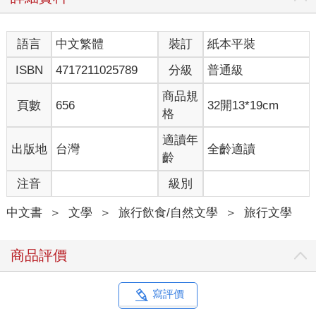
語言
中文繁體
裝訂
紙本平裝
ISBN
4717211025789
分級
普通級
商品規
頁數
656
32開13*19cm
格
適讀年
出版地
台灣
全齡適讀
齡
注音
級別
中文書
＞
文學
＞
旅行飲食/自然文學
＞
旅行文學
商品評價
寫評價