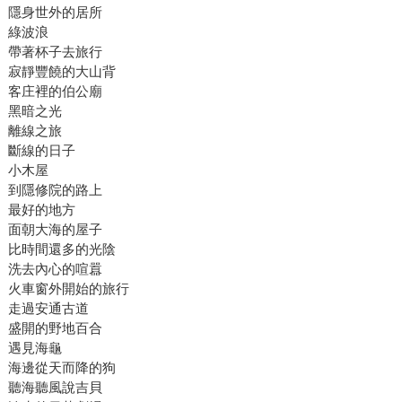
隱身世外的居所
綠波浪
帶著杯子去旅行
寂靜豐饒的大山背
客庄裡的伯公廟
黑暗之光
離線之旅
斷線的日子
小木屋
到隱修院的路上
最好的地方
面朝大海的屋子
比時間還多的光陰
洗去內心的喧囂
火車窗外開始的旅行
走過安通古道
盛開的野地百合
遇見海龜
海邊從天而降的狗
聽海聽風說吉貝