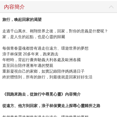
莫妮克在旁安穩地陪伴，是他堅持下去的動力；當冰層封住
內容簡介
退路、食物耗盡時，莫妮克每日下的一顆蛋，成為他們活下
去的希望。她不是普通的雞，而是吉雷克的生命夥伴與心靈
旅行，喚起回家的渴望
支柱。 透過這本書，我們看到的不僅是一場壯闊的航程，更
是一段患難與共的友誼。從吉雷克的文字和照片中，更能深
走過千山萬水、翱翔世界之後，回家，對你的意義是什麼呢？
深感受到他們的相處充滿溫暖與默契，那是一份跨越人類與
家，是人生的起點，也是心靈的歸屬
動物界線的真摯情感。 這部作品不只是關於航海的故事，它
更告訴我們，每個追夢者都會遇到困境，而在那樣的時刻，
每個青春靈魂都曾有過走往遠方、環遊世界的夢想
一個像莫妮克一樣的存在，或是夥伴、或是一份信念，都能
浪子林保寶 20多年來，跑來跑去
年輕時，背起行囊奔馳義大利各處及歐洲各國
成為支撐我們繼續前行的力量。追求夢想，有時不需要完美
直至回台陪伴逐漸年邁的雙親
的條件，只需要勇敢地邁出第一步——帶著勇氣上路，你也
重新凝視自己的家鄉，如實記錄陪伴媽媽過日子
一定會遇到屬於你的「莫妮克」，陪伴你走過大風大浪，抵
終於體悟到，所有的旅行，到最後就是回家好好生活
達屬於你的夢想之境。
《我跑來跑去，從旅行中尋覓心靈》內容簡介
從遠方、他方到回家，浪子林保寶走上探尋心靈歸所之路