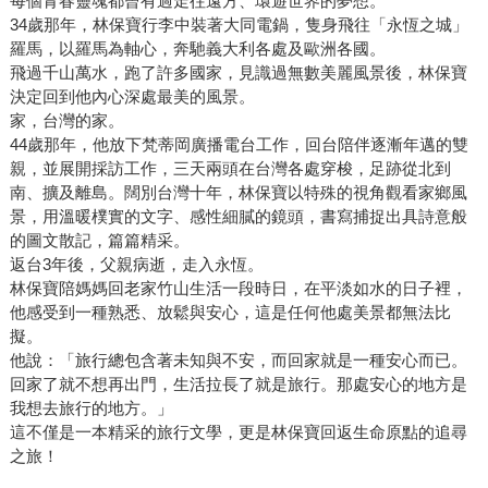
每個青春靈魂都曾有過走往遠方、環遊世界的夢想。
34歲那年，林保寶行李中裝著大同電鍋，隻身飛往「永恆之城」
羅馬，以羅馬為軸心，奔馳義大利各處及歐洲各國。
飛過千山萬水，跑了許多國家，見識過無數美麗風景後，林保寶
決定回到他內心深處最美的風景。
家，台灣的家。
44歲那年，他放下梵蒂岡廣播電台工作，回台陪伴逐漸年邁的雙
親，並展開採訪工作，三天兩頭在台灣各處穿梭，足跡從北到
南、擴及離島。闊別台灣十年，林保寶以特殊的視角觀看家鄉風
景，用溫暖樸實的文字、感性細膩的鏡頭，書寫捕捉出具詩意般
的圖文散記，篇篇精采。
返台3年後，父親病逝，走入永恆。
林保寶陪媽媽回老家竹山生活一段時日，在平淡如水的日子裡，
他感受到一種熟悉、放鬆與安心，這是任何他處美景都無法比
擬。
他說：「旅行總包含著未知與不安，而回家就是一種安心而已。
回家了就不想再出門，生活拉長了就是旅行。那處安心的地方是
我想去旅行的地方。」
這不僅是一本精采的旅行文學，更是林保寶回返生命原點的追尋
之旅！