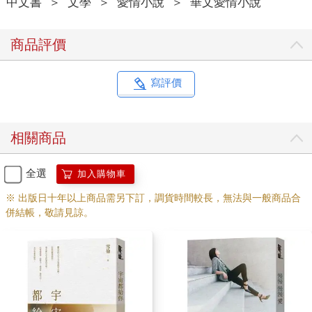
中文書
＞
文學
＞
愛情小說
＞
華文愛情小說
商品評價
寫評價
相關商品
全選
加入購物車
※ 出版日十年以上商品需另下訂，調貨時間較長，無法與一般商品合
併結帳，敬請見諒。