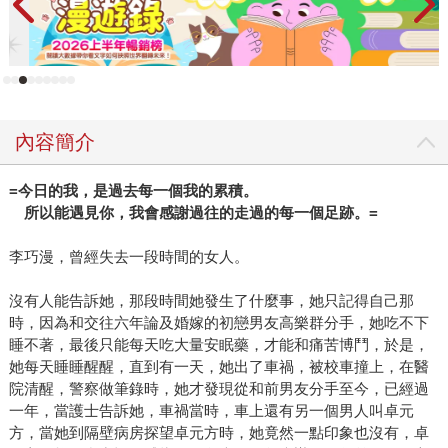
間，就這麼讀完一個又一個她所寫的故事，彷彿自己也隨著
經歷了主角們一段又一段的人生。讀著她的故事，我們才發
現自己是如此愛笑，也如此愛哭。 而不知不覺間，竟也發現
身邊不少同事和朋友都成了雪倫的鐵粉。新書一出版，就會
立刻以最快的速度讀完小說，然後迫不及待地分享心得。大
內容簡介
家熱愛雪倫的故事、追蹤她的粉絲團之餘，也紛紛對這位行
事作風有點低調、有點神祕的作者產生好奇。 其實，一如她
=今日的我，是過去每一個我的累積。
塑造的角色們，也一如她的文字。大部分的時候她堅強瀟
所以能遇見你，我會感謝過往的走過的每一個足跡。=
灑，卻也有許多時刻是脆弱易感的。她熱愛生活，將自己的
日子過得很精采，卻老稱自己是個不折不扣的宅女。她經常
李巧漫，曾經失去一段時間的女人。
鼓勵讀者們記得「愛自己」，卻常常為身邊的家人朋友們付
出到忘了自我…… 說穿了，她也和我們一樣，在日常的一切
沒有人能告訴她，那段時間她發生了什麼事，她只記得自己那
之中，默默地過著並不特別轟轟烈烈的人生。或許正因為如
時，因為和交往六年論及婚嫁的初戀男友高樂群分手，她吃不下
睡不著，最後只能每天吃大量安眠藥，才能和痛苦博鬥，於是，
此，才得以寫出最貼近你我的心情，在讀者心中留下最恰到
她每天睡睡醒醒，直到有一天，她出了車禍，被校車撞上，在醫
好處的感動和共鳴。 ＊文中雪倫照片，由商周出版提供。
院清醒，警察做筆錄時，她才發現從和前男友分手至今，已經過
一年，當護士告訴她，車禍當時，車上還有另一個男人叫卓元
方，當她到隔壁病房探望卓元方時，她竟然一點印象也沒有，卓