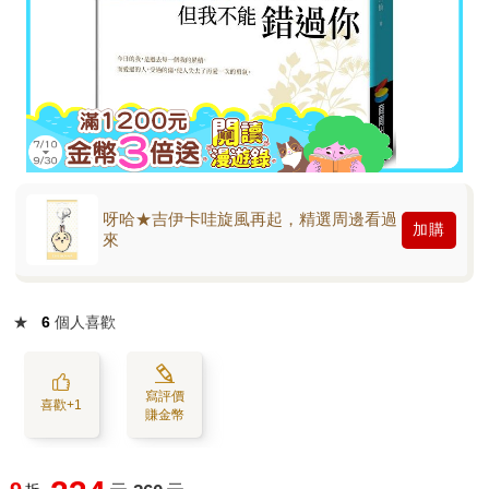
呀哈★吉伊卡哇旋風再起，精選周邊看過
加購
來
★
6
個人喜歡
寫評價
喜歡+1
賺金幣