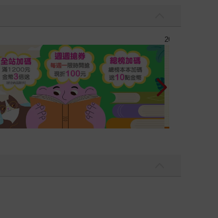
彼此摯友的戀愛煩惱，不知不覺間她竟成為我最親近
台灣角川2026