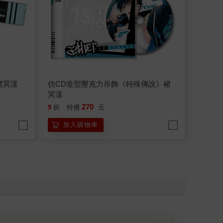
褚冥漾
仿CD造型壓克力吊飾《特殊傳說》褚
冥漾
270
9
折
特價
元
加入購物車