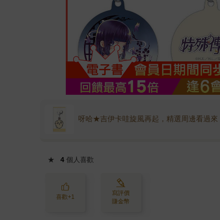
呀哈★吉伊卡哇旋風再起，精選周邊看過來
★
4
個人喜歡
寫評價
喜歡+1
賺金幣