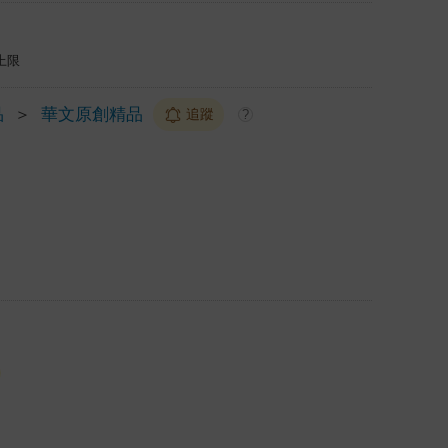
上限
品
＞
華文原創精品
追蹤
?