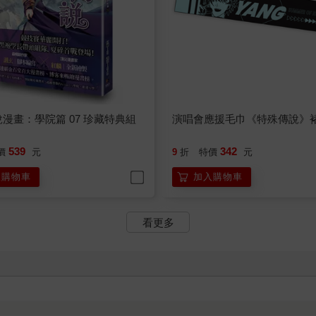
漫畫：學院篇 07 珍藏特典組
演唱會應援毛巾《特殊傳說》
539
342
價
元
9
折
特價
元
入購物車
加入購物車
看更多