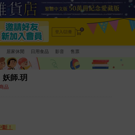
0
登入/註冊
電
居家休閒
日用食品
影音
售票
妖師.玥
商品
中斷！