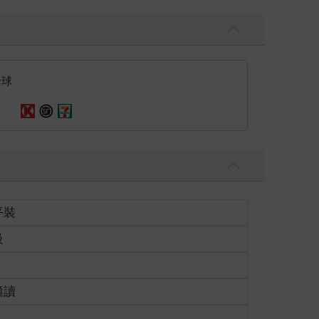
全球
平裝
級
適讀