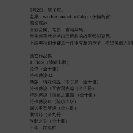
6月2日、雙子座。
老巢：windslie.pixnet.net/blog（夜貓鳥宿）
職業腐屍。
喜歡音樂、電影、書籍與鳥。
畢生願望就是將自己所想的故事都能寫完。
不論哪種創作都是一件很有趣的事情，希望每個人都
護玄作品集
8 .Floor（陸續出版）
兔俠（全十冊）
特殊傳說0.5
新版．特殊傳說（學院篇．全十冊）
特殊傳說Ⅱ亙古潛夜篇（全四冊）
特殊傳說Ⅱ恆遠之晝篇 （全十冊）
特殊傳說Ⅲ（陸續出版）
因與聿案簿錄（全八冊）
案簿錄（全九冊）
異動之刻（全十冊）
十年．踏痕歸