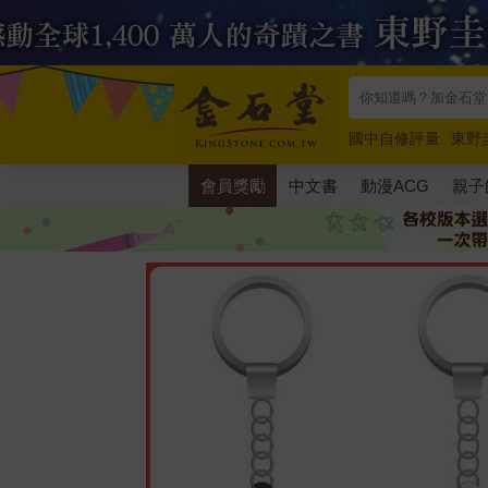
國中自修評量
東野
唯紅花綻放
奧德賽
會員獎勵
中文書
動漫ACG
親子