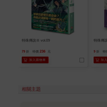
特殊傳說Ⅲ vol.09
特殊傳說
236
79
折
特價
元
9
折
特
加入購物車
加
相關主題