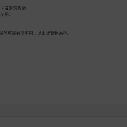
退卡及退還售價。
值使用。
感等可能有所不同，以出貨實物為準。