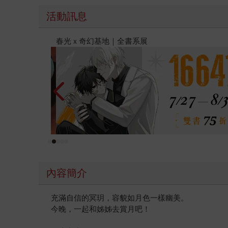
活動訊息
2026金石堂暑假漫博〈你好，我吃一點〉第二波
內容簡介
充滿自信的冥玥，容貌如月色一樣幽美。
今晚，一起和姊姊去賞月吧！