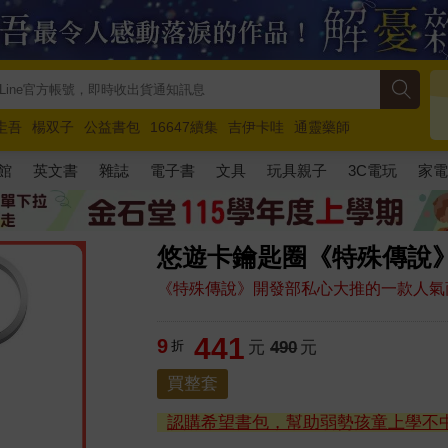
圭吾
楊双子
公益書包
16647續集
吉伊卡哇
通靈藥師
路邊攤新作
馬斯克
玩具總動員5
超慢跑
館
英文書
雜誌
電子書
文具
玩具親子
3C電玩
家
悠遊卡鑰匙圈《特殊傳說》
《特殊傳說》開發部私心大推的一款人氣
441
9
折
元
490
元
買整套
認購希望書包，幫助弱勢孩童上學不