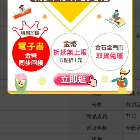
國際快遞：
海外
港澳店取：
裝訂
紙本
分級
普通
商品規格
7*10
適讀年齡
全齡
級別