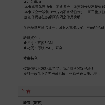
▲注意事項
‧本卡票種為普通卡，不含押金，為賣斷卡恕不接受
‧本卡採空卡販售（卡片內不含儲值金），可重複加
‧詳細使用辦法請參閱內附之使用說明。
※商品圖片僅供參考，因個人電腦設定、商品顏色質
詳細資料：
◆尺寸：直徑5 CM
◆材質：厚版PVC、五金
本書特色
特殊傳說2020紀念特展，新品周邊閃耀登場！
妖師一族躍上悠遊卡鑰匙圈，伴你悠遊大街小巷～
作者
護玄（離玄）