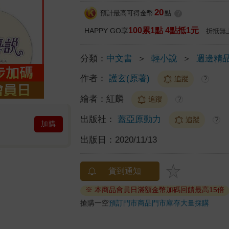
20
預計最高可得金幣
點
?
100累1點 4點抵1元
HAPPY GO享
折抵無
分類：
中文書
＞
輕小說
＞
週邊精
作者：
護玄(原著)
追蹤
?
繪者：
紅麟
追蹤
?
出版社：
蓋亞原動力
追蹤
?
加購
出版日：
2020/11/13
貨到通知
※ 本商品會員日滿額金幣加碼回饋最高15倍
搶購一空
預訂門市商品
門市庫存
大量採購