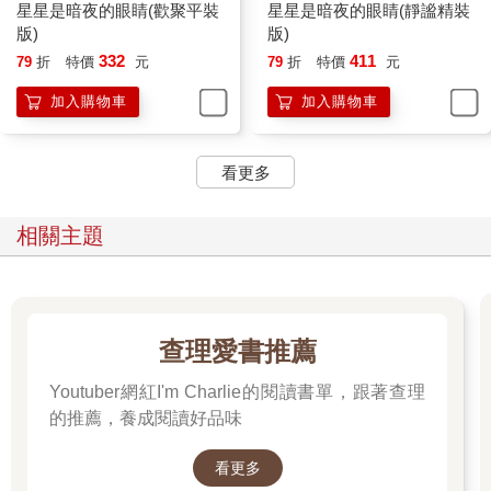
星星是暗夜的眼睛(歡聚平裝
星星是暗夜的眼睛(靜謐精裝
版)
版)
332
411
79
折
特價
元
79
折
特價
元
加入購物車
加入購物車
看更多
相關主題
查理愛書推薦
Youtuber網紅I'm Charlie的閱讀書單，跟著查理
的推薦，養成閱讀好品味
看更多