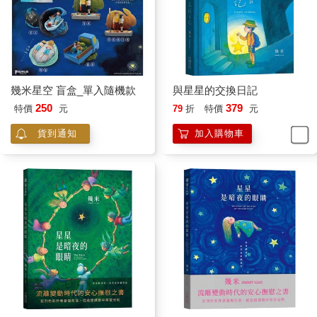
幾米星空 盲盒_單入隨機款
與星星的交換日記
250
379
特價
元
79
折
特價
元
貨到通知
加入購物車