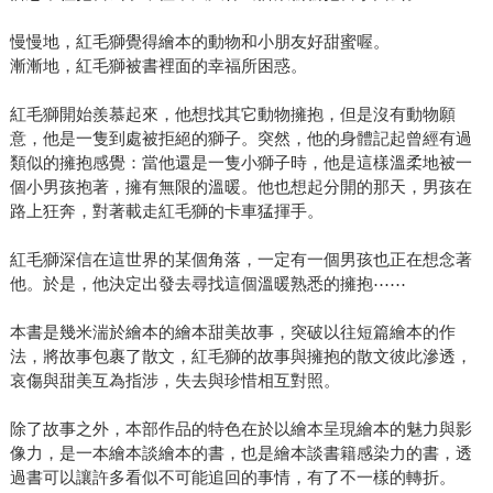
慢慢地，紅毛獅覺得繪本的動物和小朋友好甜蜜喔。
漸漸地，紅毛獅被書裡面的幸福所困惑。
紅毛獅開始羨慕起來，他想找其它動物擁抱，但是沒有動物願
意，他是一隻到處被拒絕的獅子。突然，他的身體記起曾經有過
類似的擁抱感覺：當他還是一隻小獅子時，他是這樣溫柔地被一
個小男孩抱著，擁有無限的溫暖。他也想起分開的那天，男孩在
路上狂奔，對著載走紅毛獅的卡車猛揮手。
紅毛獅深信在這世界的某個角落，一定有一個男孩也正在想念著
他。於是，他決定出發去尋找這個溫暖熟悉的擁抱⋯⋯
本書是幾米湍於繪本的繪本甜美故事，突破以往短篇繪本的作
法，將故事包裹了散文，紅毛獅的故事與擁抱的散文彼此滲透，
哀傷與甜美互為指涉，失去與珍惜相互對照。
除了故事之外，本部作品的特色在於以繪本呈現繪本的魅力與影
像力，是一本繪本談繪本的書，也是繪本談書籍感染力的書，透
過書可以讓許多看似不可能追回的事情，有了不一樣的轉折。