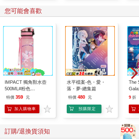
您可能會喜歡
IMPACT 獨角獸水壺
水平檔案-色・愛・
The 
500ML#粉色
落・夢-總集篇
Gala
IM00B11PK
Peac
359
480
特價
元
特價
元
9
折
Surpri
Mari
加入購物車
預購限定
Stor
訂購/退換貨須知