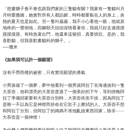
「想畫獅子會不會也跟我們家的三隻貓有關？我家有一隻貓叫月
月特愛撒嬌，她會對所有人都諂媚，時時都要黏在人的身上，炎
熱的夏天也是如此。另一隻叫扁扁，我不小心看他一眼，他就原
地咚的一聲倒地，四腳朝天抬頭深情看著你，我就只好走過摸摸
摸摸摸摸。有時急著出門，他還來這狠招，真要抓狂。是的，我
喜歡貓，但我喜歡畫貓科的獅子。」
──幾米
《如果我可以許一個願望》
沒有不勞而穫的祕密，只有實現願望的勇氣
小男孩做了一個夢，夢中他看到一個男孩阿拉丁在海邊撿到一隻
大茶壺，他和漂亮的大茶壺度過了一個美好的下午，等到傍晚阿
拉丁準備回家要和大茶壺分別時，大茶壺依依不捨，因為阿拉丁
是唯一不以為它是神燈而拚命在它肚子上擦拭的人。大茶壺不想
和阿拉丁分別，但阿拉丁的媽媽不准他亂撿東西回家，除非⋯⋯
大茶壺是一個神燈！
為什麼人們那麼想要許願呢？許了願望該怎麼實現？靠流星？靠