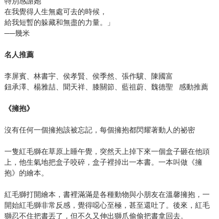
特別感謝她
在我覺得人生無處可去的時候，
給我短暫的躲藏和無盡的力量。」
──幾米
名人推薦
李屏賓、林書宇、侯孝賢、侯季然、張作驥、陳國富
鈕承澤、楊雅喆、聞天祥、膝關節、藍祖蔚、魏德聖 感動推薦
《擁抱》
沒有任何一個擁抱該被忘記，每個擁抱都閃耀著動人的祕密
一隻紅毛獅在草原上睡午覺，突然天上掉下來一個盒子砸在他頭
上，他生氣地把盒子咬碎，盒子裡掉出一本書。一本叫做《擁
抱》的繪本。
紅毛獅打開繪本，書裡滿滿是各種動物與小朋友在溫馨擁抱，一
開始紅毛獅非常反感，覺得噁心至極，甚至還吐了。後來，紅毛
獅忍不住把書丟了，但不久又伸出獅爪偷偷把書拿回去。