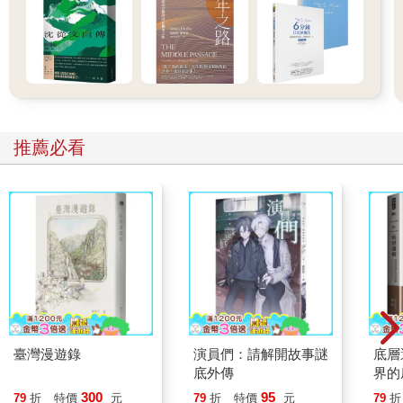
推薦必看
臺灣漫遊錄
演員們：請解開故事謎
底層
底外傳
界的
300
95
79
折
特價
元
79
折
特價
元
79
折