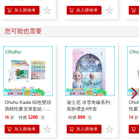
加入購物車
加入購物車
您可能也需要
Ohuhu Kaala 60色雙頭
迪士尼 冰雪奇緣系列-
Ohu
酒精性麥克筆套組 - 風
裝扮禮盒4件套
性麥
景色系
系
1280
899
76
折
特價
元
特價
元
74
折
加入購物車
加入購物車