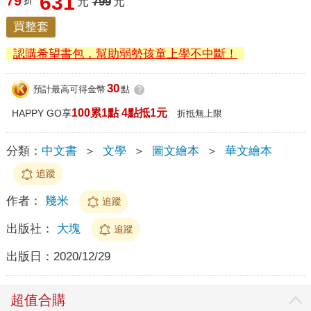
631
79
折
元
799
元
買整套
認購希望書包，幫助弱勢孩童上學不中斷！
30
預計最高可得金幣
點
?
100累1點 4點抵1元
HAPPY GO享
折抵無上限
分類：
中文書
＞
文學
＞
圖文繪本
＞
華文繪本
追蹤
作者：
幾米
追蹤
出版社：
大塊
追蹤
出版日：
2020/12/29
超值合購