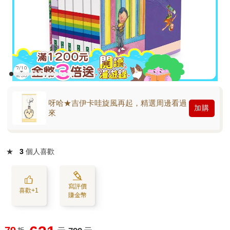
呀哈★吉伊卡哇旋風再起，精選周邊看過
加購
來
★
3
個人喜歡
寫評價
喜歡+1
賺金幣