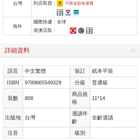
到店取貨：
台灣
不限金額免運費
國際快遞：全球
海外
港澳店取：
詳細資料
語言
中文繁體
裝訂
紙本平裝
ISBN
9789865549329
分級
普通級
商品規
頁數
808
11*14
格
適讀年
出版地
台灣
全齡適讀
齡
注音
級別