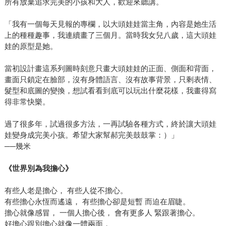
所有放棄追求完美的小孩和大人，歡迎來聽講。
「我有一個每天見報的專欄，以大頭娃娃當主角，內容是她生活
上的種種趣事，我連續畫了三個月。當時我女兒八歲，這大頭娃
娃的原型是她。
當初設計畫這系列圖時刻意只畫大頭娃娃的正面、側面和背面，
畫面只鎖定在臉部，沒有身體語言、沒有故事背景，只剩表情、
髮型和底圖的變換，想試看看到底可以玩出什麼花樣，我畫得寫
得非常快樂。
過了很多年，試過很多方法，一再試驗各種方式，終於讓大頭娃
娃變身成完美小孩。希望大家幫郝完美鼓鼓掌：）」
──幾米
《世界別為我擔心》
有些人老是擔心， 有些人從不擔心。
有些擔心永恆而遙遠， 有些擔心卻是短暫 而迫在眉睫。
擔心就像感冒， 一個人擔心後， 會有更多人 緊跟著擔心。
好擔心跟別擔心就像一體兩面，