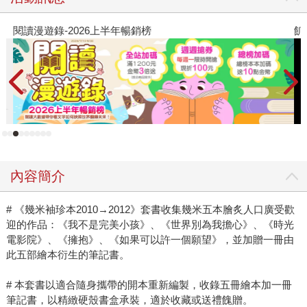
閱讀漫遊錄-2026上半年暢銷榜
飢
內容簡介
# 《幾米袖珍本2010→2012》套書收集幾米五本膾炙人口廣受歡
迎的作品：《我不是完美小孩》、《世界別為我擔心》、《時光
電影院》、《擁抱》、《如果可以許一個願望》，並加贈一冊由
此五部繪本衍生的筆記書。
# 本套書以適合隨身攜帶的開本重新編製，收錄五冊繪本加一冊
筆記書，以精緻硬殼書盒承裝，適於收藏或送禮餽贈。