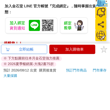
加入金石堂 LINE 官方帳號『完成綁定』，隨時掌握出貨動
態：
提醒您！！
金石堂及銀行均不會請您操作ATM! 如接獲電話要求您前往
立即結帳
加入購物車
ATM提款機，請不要聽從指示，以免受騙上當！
※ 下方點圖前往本月金石堂強力推薦
※ 2026夏季暢銷展-大塊2書75折
退換貨須知：
**提醒您，鑑賞期不等於試用期，退回商品須為全新狀態**
預計 2026/08/12 出貨
購買後進貨
預訂門市商品
門市庫存
大量採購
依據「消費者保護法」第19條及行政院消費者保護處公告之
「通訊交易解除權合理例外情事適用準則」，以下商品購買
後，除商品本身有瑕疵外，將不提供7天的猶豫期：
易於腐敗、保存期限較短或解約時即將逾期。（如：生
鮮食品）
依消費者要求所為之客製化給付。（客製化商品）