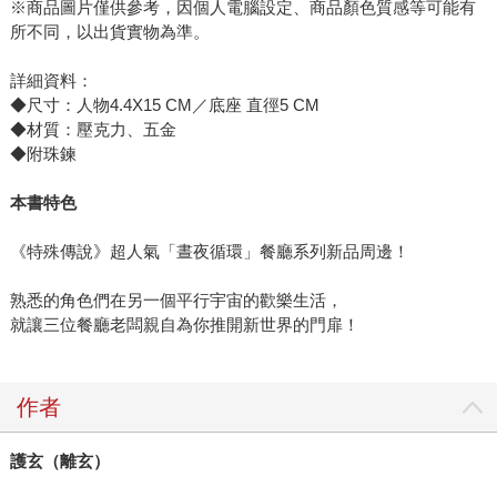
※商品圖片僅供參考，因個人電腦設定、商品顏色質感等可能有
所不同，以出貨實物為準。
詳細資料：
◆尺寸：人物4.4X15 CM／底座 直徑5 CM
◆材質：壓克力、五金
◆附珠鍊
本書特色
《特殊傳說》超人氣「晝夜循環」餐廳系列新品周邊！
熟悉的角色們在另一個平行宇宙的歡樂生活，
就讓三位餐廳老闆親自為你推開新世界的門扉！
作者
護玄（離玄）