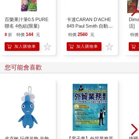
百樂果汁筆0.5 PURE
卡達CARAN D'ACHE
Dim
聯名 4色組(限量)
849 Paul Smith 自動鉛
活]
筆 ED.5 條紋銀
144
2560
8
折
特價
元
特價
元
特價
加入購物車
加入購物車
您可能會喜歡
皮克敏 玩偶吊飾 吊飾
【電子書】外貿業務英
德國A