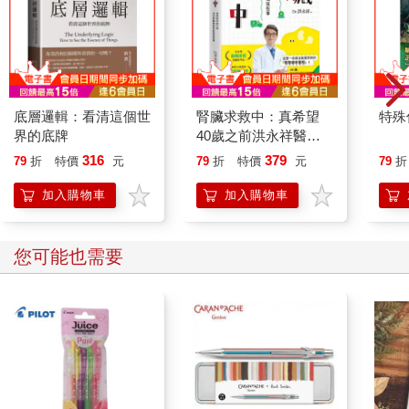
底層邏輯：看清這個世
腎臟求救中：真希望
特殊傳
界的底牌
40歲之前洪永祥醫師
就告訴我這些事
316
379
79
折
特價
元
79
折
特價
元
79
折
加入購物車
加入購物車
您可能也需要