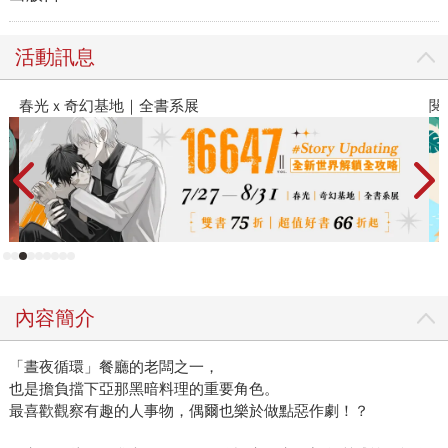
活動訊息
春光ｘ奇幻基地｜全書系展
閱
內容簡介
「晝夜循環」餐廳的老闆之一，
也是擔負擋下亞那黑暗料理的重要角色。
最喜歡觀察有趣的人事物，偶爾也樂於做點惡作劇！？