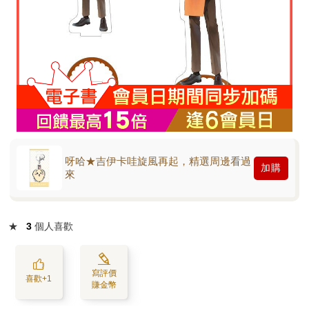
呀哈★吉伊卡哇旋風再起，精選周邊看過
加購
來
★
3
個人喜歡
寫評價
喜歡+1
賺金幣