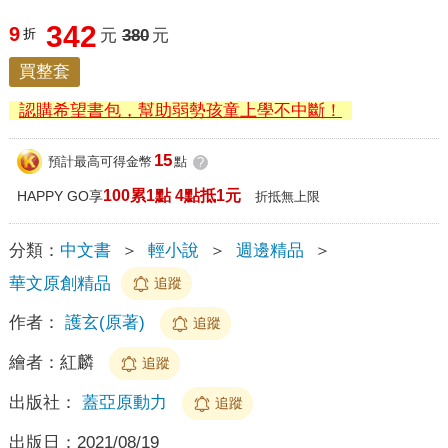
342
9
折
元
380
元
買整套
認購希望書包，幫助弱勢孩童上學不中斷！
15
預計最高可得金幣
點
?
100累1點 4點抵1元
HAPPY GO享
折抵無上限
分類：
中文書
＞
輕小說
＞
週邊精品
＞
華文原創精品
追蹤
作者：
護玄(原著)
追蹤
繪者：
紅麟
追蹤
出版社：
蓋亞原動力
追蹤
出版日：
2021/08/19