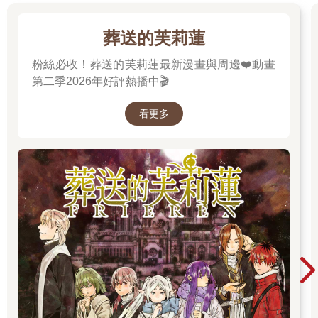
葬送的芙莉蓮
粉絲必收！葬送的芙莉蓮最新漫畫與周邊❤️動畫
第二季2026年好評熱播中🎬
看更多