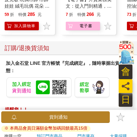
娃娃 絨毛玩偶 花朵 葉
文：從入門到精通，一
控油
子 藍色皮克敏 紅色皮
本搞定外貿全流程【有
凝露3
285
266
59
折
特價
元
7
折
特價
元
73
折
克敏 黃色皮克敏
聲】
髮根
Pikmin 任天堂 三英貿
調理
加入購物車
電子書
易
滋潤
質適
訂購/退換貨須知
加入金石堂 LINE 官方帳號『完成綁定』，隨時掌握出貨動
會
態：
員
日
提醒您！！
金石堂及銀行均不會請您操作ATM! 如接獲電話要求您前往
貨到通知
ATM提款機，請不要聽從指示，以免受騙上當！
※ 本商品會員日滿額金幣加碼回饋最高15倍
退換貨須知：
搶購一空
預訂門市商品
門市庫存
大量採購