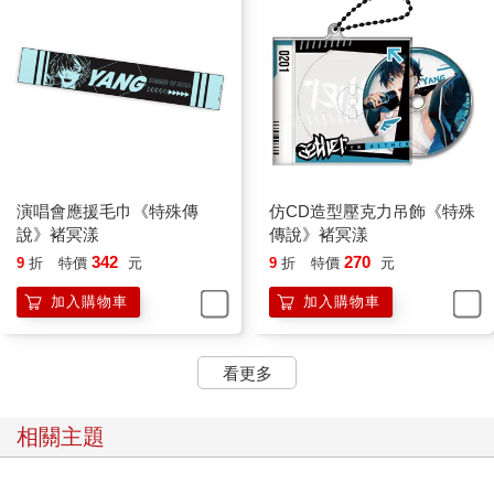
演唱會應援毛巾《特殊傳
仿CD造型壓克力吊飾《特殊
說》褚冥漾
傳說》褚冥漾
342
270
9
折
特價
元
9
折
特價
元
加入購物車
加入購物車
看更多
相關主題