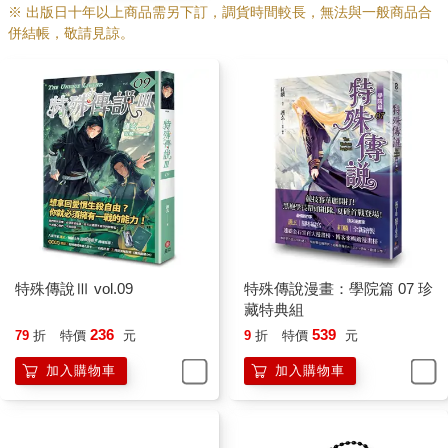
※ 出版日十年以上商品需另下訂，調貨時間較長，無法與一般商品合
併結帳，敬請見諒。
特殊傳說Ⅲ vol.09
特殊傳說漫畫：學院篇 07 珍
藏特典組
236
539
79
折
特價
元
9
折
特價
元
加入購物車
加入購物車