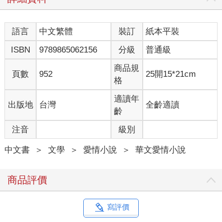
語言
中文繁體
裝訂
紙本平裝
ISBN
9789865062156
分級
普通級
商品規
頁數
952
25開15*21cm
格
適讀年
出版地
台灣
全齡適讀
齡
注音
級別
中文書
＞
文學
＞
愛情小說
＞
華文愛情小說
商品評價
寫評價