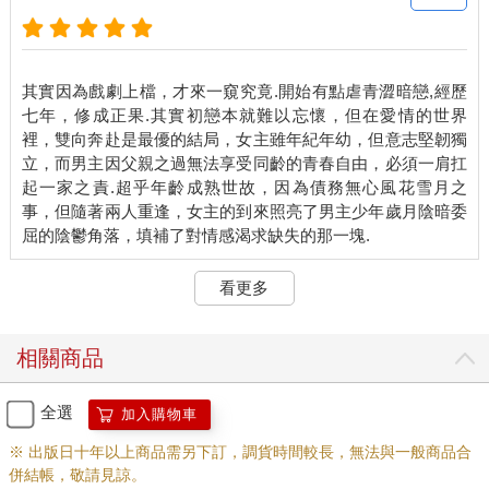
其實因為戲劇上檔，才來一窺究竟.開始有點虐青澀暗戀,經歷
七年，修成正果.其實初戀本就難以忘懷，但在愛情的世界
裡，雙向奔赴是最優的結局，女主雖年紀年幼，但意志堅韌獨
立，而男主因父親之過無法享受同齡的青春自由，必須一肩扛
起一家之責.超乎年齡成熟世故，因為債務無心風花雪月之
事，但隨著兩人重逢，女主的到來照亮了男主少年歲月陰暗委
看更多
相關商品
全選
加入購物車
※ 出版日十年以上商品需另下訂，調貨時間較長，無法與一般商品合
併結帳，敬請見諒。