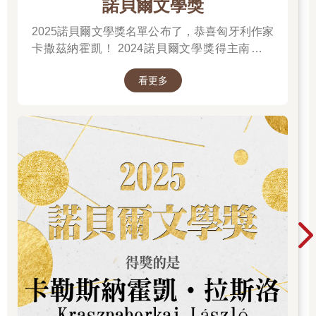
諾貝爾文學獎
2025諾貝爾文學獎名單公布了，恭喜匈牙利作家
卡撒茲納霍凱！ 2024諾貝爾文學獎得主南韓女
作家──韓江 新書出版。更多精彩好看的得獎作
看更多
品