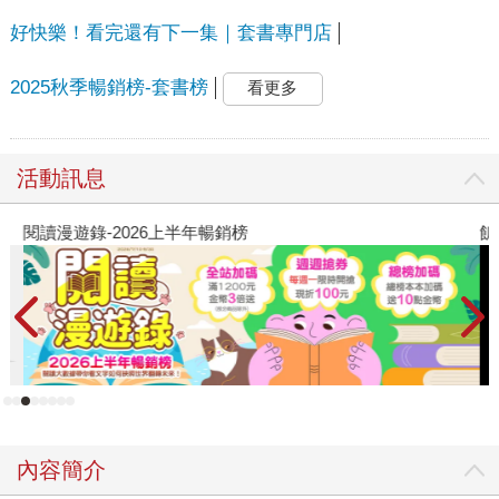
好快樂！看完還有下一集｜套書專門店
2025秋季暢銷榜-套書榜
看更多
活動訊息
閱讀漫遊錄-2026上半年暢銷榜
飢
內容簡介