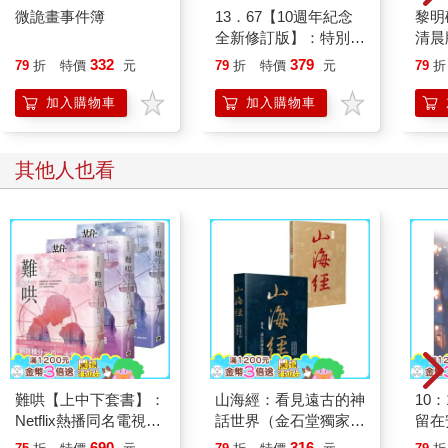
微詭畫事件簿
13．67【10週年紀念
黎明
全新修訂版】：特別收
清晨
錄後記．解說＋相關事
下的
332
379
79
折
特價
元
79
折
特價
元
79
折
件地圖
加入購物車
加入購物車
其他人也看
難哄【上中下套書】：
山海經：看見遠古的神
10
Netflix熱播同名電視劇
話世界（金石堂獨家首
留在
原著小說
發 隨書附贈插圖手
690
316