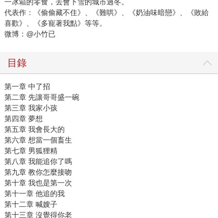
一冰箱的零食，去會下雪的城市過冬。
代表作：《偷偷藏不住》、《難哄》、《奶油味暗戀》、《敗給
喜歡》、《多寵著我點》等等。
微博：@小竹已
目錄
第一章 中了招
第二章 先讓哥哥盛一碗
第三章 我家小孩
第四章 夢想
第五章 我會長大的
第六章 想當一個畜生
第七章 男狐狸精
第八章 我能追你了嗎
第九章 教你怎麼接吻
第十章 我也是第一次
第十一章 他追的我
第十二章 喊嫂子
第十三章 沒覺得你老