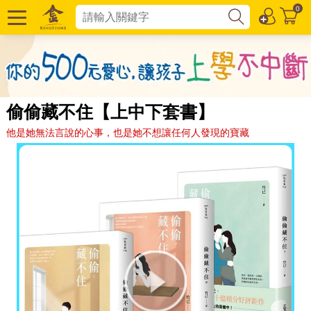
0
偷偷藏不住【上中下套書】
他是她無法言說的心事，也是她不想讓任何人發現的寶藏