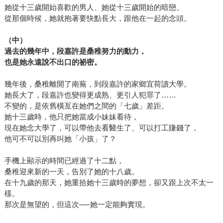
她從十三歲開始喜歡的男人、她從十三歲開始的暗戀。
從那個時候，她就抱著要快點長大，跟他在一起的念頭。
（中）
過去的幾年中，段嘉許是桑稚努力的動力，
也是她永遠說不出口的祕密。
幾年後，桑稚離開了南蕪，到段嘉許的家鄉宜荷讀大學。
她長大了，段嘉許也變得更成熟、更引人犯罪了……
不變的，是依舊橫亙在她們之間的「七歲」差距。
她十三歲時，他只把她當成小妹妹看待，
現在她念大學了，可以帶他去看醫生了、可以打工賺錢了，
他可不可以別再叫她「小孩」了？
手機上顯示的時間已經過了十二點，
桑稚迎來新的一天，告別了她的十八歲。
在十九歲的那天，她重拾她十三歲時的夢想，卻又跟上次不太一
樣。
那次是無望的，但這次──她一定能夠實現。