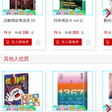
請解開故事謎底 03
特殊傳說Ⅲ vol.11
刪掉
150
253
79
折
特價
元
79
折
特價
元
79
折
加入購物車
加入購物車
其他人也買