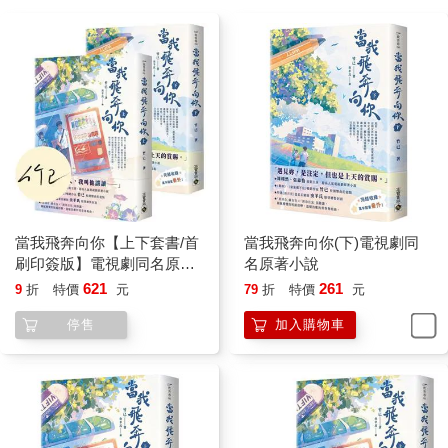
當我飛奔向你【上下套書/首
當我飛奔向你(下)電視劇同
刷印簽版】電視劇同名原著
名原著小說
小說
621
261
9
折
特價
元
79
折
特價
元
停售
加入購物車