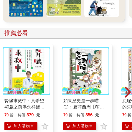
推薦必看
腎臟求救中：真希望
如果歷史是一群喵
屁屁
40歲之前洪永祥醫師
(1)：夏商西周【萌貓
的失
就告訴我這些事
漫畫學歷史】(暢銷二
379
356
79
折
特價
元
79
折
特價
元
79
折
版)
加入購物車
加入購物車