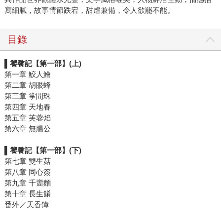
寫細膩，故事情節跌宕，甜虐兼備，令人欲罷不能。
目錄
▌饕餮記【第一部】(上)
第一章 鮫人鱠
第二章 胡眼蜂
第三章 掌間珠
第四章 天地春
第五章 芙蓉焰
第六章 無腸公
▌饕餮記【第一部】(下)
第七章 雙生菇
第八章 同心簽
第九章 千齏麵
第十章 長生餚
番外／天香簿