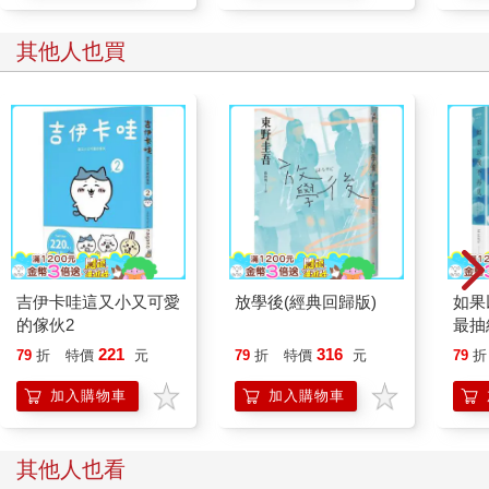
其他人也買
吉伊卡哇這又小又可愛
放學後(經典回歸版)
如果
的傢伙2
最抽
告，
221
316
79
折
特價
元
79
折
特價
元
79
折
的全
加入購物車
加入購物車
其他人也看