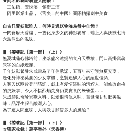
★同名影劇即將盛大開播！
王佑碩、安悅溪 領銜主演
阿里影業出品，《舌尖上的中國》團隊拍攝劇中美食
自古只聞妖獸吃人，何時見過妖物淪為盤中佳餚？
一間食府天香樓，一隻化身少女的神獸饕餮，端上人與妖獸七情
六慾熬出的滋味。
▋《饕餮記【第一部】（上）》
無夏城蓮心佛塔前，座落盛名遠揚的食府天香樓，門口高掛寫著
朱字的白紙燈籠。
千年妖獸饕餮朱成碧為了守住承諾，五百年來守護無夏安寧，一
邊化身神祕莫測的少女掌櫃，烹製迷醉人心的絕世佳餚。
人類與妖獸皆登門請託，獻上有愛情添味的活鮫人、能修改命格
的虎妖掌、令人不惜烈焰焚身仍要貪食的朱雀蛋……
朱成碧以奇珍異獸入料，以愛恨情仇入味，嘗世間甘甜肥美滋
味，品浮生腥苦酸澀人心。
為了這人間至味，人與妖甘願冒多大的風險？
▋《饕餮記【第一部】（下）》
☆獨家收錄！萬字番外〈天香簿〉