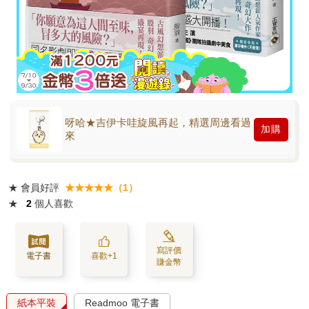
呀哈★吉伊卡哇旋風再起，精選周邊看過
加購
來
★
會員好評
★★★★★（1）
★
2
個人喜歡
寫評價
電子書
喜歡+1
賺金幣
紙本平裝
Readmoo 電子書