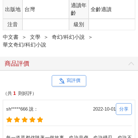
適讀年
出版地
台灣
全齡適讀
齡
注音
級別
中文書
＞
文學
＞
奇幻/科幻小說
＞
華文奇幻/科幻小說
商品評價
寫評價
（共
1
則好評）
分享
sh*****666 說：
2022-10-01
每一道菜都伴隨著一個故事，也許悲傷、也許殘忍、也許不