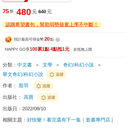
480
75
折
元
640
元
認購希望書包，幫助弱勢孩童上學不中斷！
20
預計最高可得金幣
點
?
100累1點 4點抵1元
HAPPY GO享
折抵無上限
分類：
中文書
＞
文學
＞
奇幻/科幻小說
＞
華文奇幻/科幻小說
追蹤
作者：
殷羽
追蹤
出版社：
高寶
追蹤
出版日：
2022/08/10
相關主題：
好快樂！看完還有下一集｜套書專門店