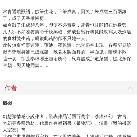
常青通曉獸語，妙筆生花，下筆成真，因欠了朱成碧三百兩銀
子，成了天香樓帳房。
如今跟了朱成碧八年，即使不必賣身，常青也甘願留在她身旁。
凡人卻不如饕餮壽命千秋萬載，朱成碧出行尋覓能改寫人妖殊途
的食材雙生菇，覬覦此菇的卻不只她一人。
此後無夏怪事連連，蓮池一夜乾涸，地穴憑空出現，各種罕見珍
獸盡皆現身卻已成屍體，戴著木製面具的「半面鬼」陰魂不散。
這一切，卻是奉琅琊王趙珩所命，只為熬成那道菜餚，從此永保
容顏，與天地同壽……
作者
殷羽
幻想類情感小說作者，發表作品近兩百萬字，涉獵科幻、古言、
奇幻等多種題材，代表作有暢銷書《饕餮記》、漫畫《我的機器
人室友》等。
其作品世界觀體系完整，文字風格唯美，人物鮮活生動，情感描