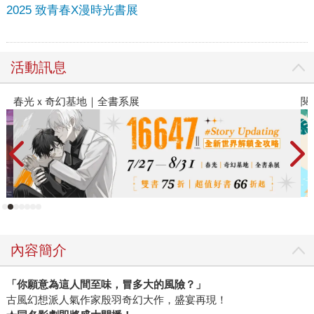
2025 致青春X漫時光書展
活動訊息
閱讀漫遊錄-2026上半年暢銷榜
飢
內容簡介
「你願意為這人間至味，冒多大的風險？」
古風幻想派人氣作家殷羽奇幻大作，盛宴再現！