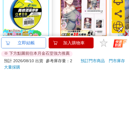
北極熊美紋遮蔽膠帶
對常來我家的辣妹為所
NE
立即結帳
加入購物車
18mm×30y藍
欲為 (5) 特裝版
約筆
※ 下方點圖前往本月金石堂強力推薦
63
660
88
折
特價
元
特價
元
特價
預計 2026/08/10 出貨
參考庫存量：2
預訂門市商品
門市庫存
大量採購
加入購物車
預購限定
您可能會喜歡