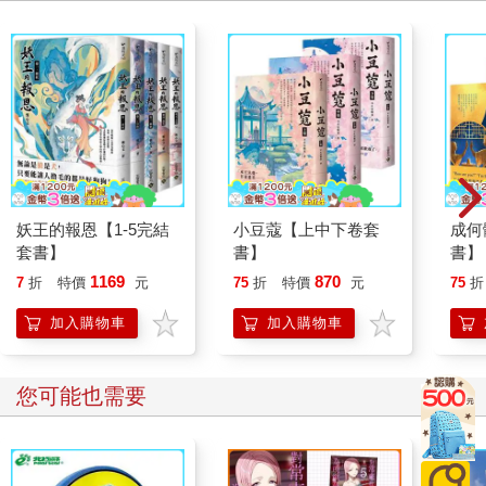
妖王的報恩【1-5完結
小豆蔻【上中下卷套
成何
套書】
書】
書】
1169
870
7
折
特價
元
75
折
特價
元
75
折
加入購物車
加入購物車
您可能也需要