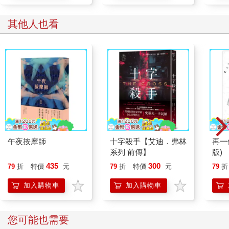
其他人也看
午夜按摩師
十字殺手【艾迪．弗林
再一
系列 前傳】
版)
435
300
79
折
特價
元
79
折
特價
元
79
折
加入購物車
加入購物車
您可能也需要