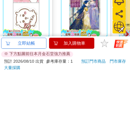
吉伊卡哇 造型貼紙-粉
小書痴的下剋上
雙色
立即結帳
加入購物車
FANBOOK(10)：為了
罩（
※ 下方點圖前往本月金石堂強力推薦
成為圖書管理員不擇手
67
236
96
折
特價
元
79
折
特價
元
特價
段！
預計 2026/08/10 出貨
參考庫存量：1
預訂門市商品
門市庫存
大量採購
加入購物車
加入購物車
訂購/退換貨須知
加入金石堂 LINE 官方帳號『完成綁定』，隨時掌握出貨動
態：