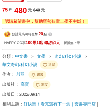
480
75
折
元
640
元
認購希望書包，幫助弱勢孩童上學不中斷！
20
預計最高可得金幣
點
?
100累1點 4點抵1元
HAPPY GO享
折抵無上限
分類：
中文書
＞
文學
＞
奇幻/科幻小說
＞
華文奇幻/科幻小說
追蹤
作者：
殷羽
追蹤
出版社：
高寶
追蹤
出版日：
2022/09/14
相關主題：
好快樂！看完還有下一集｜套書專門店