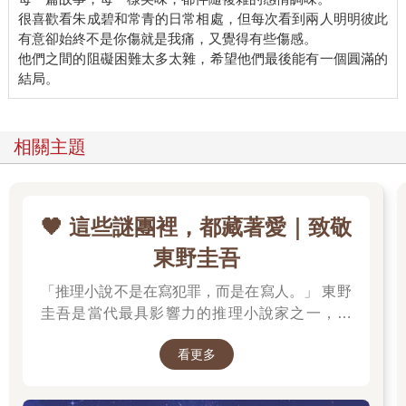
很喜歡看朱成碧和常青的日常相處，但每次看到兩人明明彼此
有意卻始終不是你傷就是我痛，又覺得有些傷感。
他們之間的阻礙困難太多太雜，希望他們最後能有一個圓滿的
相關主題
🖤 這些謎團裡，都藏著愛｜致敬
東野圭吾
「推理小說不是在寫犯罪，而是在寫人。」 東野
圭吾是當代最具影響力的推理小說家之一，自
《放學後》榮獲江戶川亂步獎出道以來，四十餘
看更多
年間創作超過百部作品，留下《白夜行》、《嫌
疑犯X的獻身》、《惡意》、《新參者》、《解
憂雜貨店》等無數經典，陪伴一代又一代讀者，