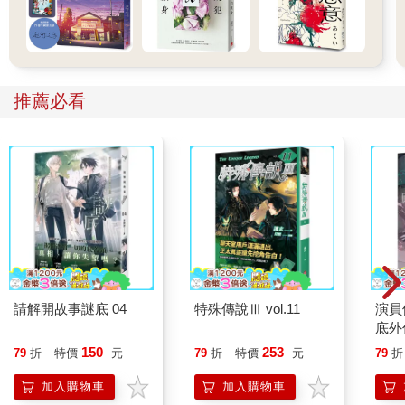
推薦必看
請解開故事謎底 04
特殊傳說Ⅲ vol.11
演員
底外
150
253
79
折
特價
元
79
折
特價
元
79
折
加入購物車
加入購物車