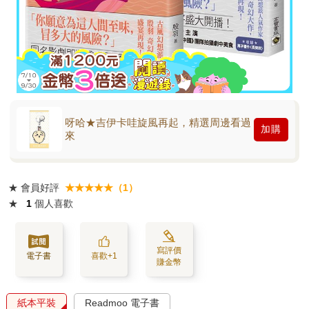
呀哈★吉伊卡哇旋風再起，精選周邊看過
加購
來
★
會員好評
★★★★★（1）
★
1
個人喜歡
寫評價
電子書
喜歡+1
賺金幣
紙本平裝
Readmoo 電子書