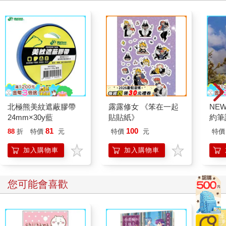
北極熊美紋遮蔽膠帶
露露修女 《笨在一起
NE
24mm×30y藍
貼貼紙》
約筆
81
100
88
折
特價
元
特價
元
特價
加入購物車
加入購物車
您可能會喜歡