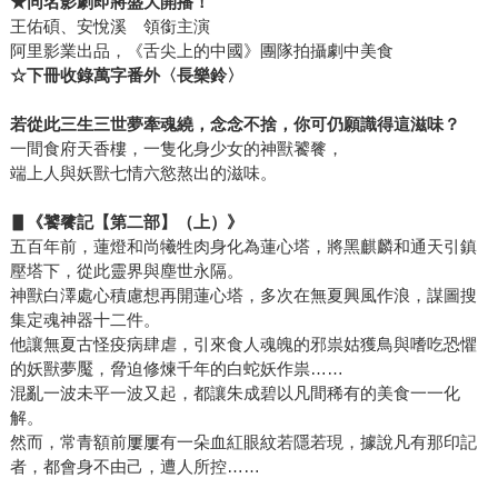
★同名影劇即將盛大開播！
王佑碩、安悅溪 領銜主演
阿里影業出品，《舌尖上的中國》團隊拍攝劇中美食
☆下冊收錄萬字番外〈長樂鈴〉
若從此三生三世夢牽魂繞，念念不捨，你可仍願識得這滋味？
一間食府天香樓，一隻化身少女的神獸饕餮，
端上人與妖獸七情六慾熬出的滋味。
▋《饕餮記【第二部】（上）》
五百年前，蓮燈和尚犧牲肉身化為蓮心塔，將黑麒麟和通天引鎮
壓塔下，從此靈界與塵世永隔。
神獸白澤處心積慮想再開蓮心塔，多次在無夏興風作浪，謀圖搜
集定魂神器十二件。
他讓無夏古怪疫病肆虐，引來食人魂魄的邪祟姑獲鳥與嗜吃恐懼
的妖獸夢魘，脅迫修煉千年的白蛇妖作祟……
混亂一波未平一波又起，都讓朱成碧以凡間稀有的美食一一化
解。
然而，常青額前屢屢有一朵血紅眼紋若隱若現，據說凡有那印記
者，都會身不由己，遭人所控……