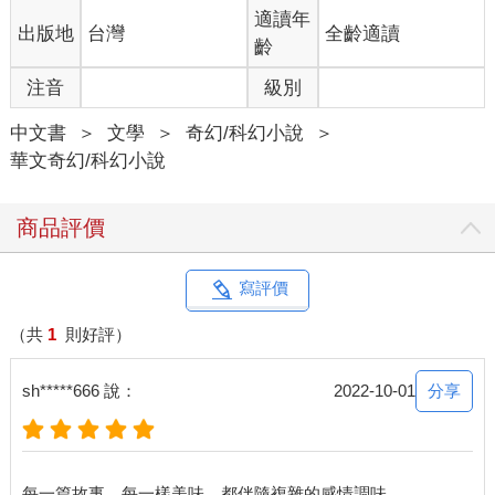
適讀年
出版地
台灣
全齡適讀
齡
注音
級別
中文書
＞
文學
＞
奇幻/科幻小說
＞
華文奇幻/科幻小說
商品評價
寫評價
（共
1
則好評）
分享
sh*****666 說：
2022-10-01
每一篇故事，每一樣美味，都伴隨複雜的感情調味。