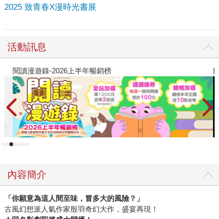
2025 致青春X漫時光書展
活動訊息
閱讀漫遊錄-2026上半年暢銷榜
飢
內容簡介
「你願意為這人間至味，冒多大的風險？」
古風幻想派人氣作家殷羽奇幻大作，盛宴再現！