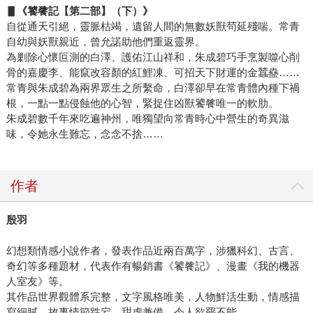
▋《饕餮記【第二部】（下）》
自從通天引絕，靈脈枯竭，遺留人間的無數妖獸茍延殘喘。常青
自幼與妖獸親近，曾允諾助他們重返靈界。
為剿除心懷叵測的白澤、護佑江山祥和，朱成碧巧手烹製噬心削
骨的嘉慶李、能竄改容顏的紅鯉凍、可招天下財運的金蠶蠱……
常青與朱成碧為兩界眾生之所繫命，白澤卻早在常青體內種下禍
根，一點一點侵蝕他的心智，緊捉住凶獸饕餮唯一的軟肋。
朱成碧數千年來吃遍神州，唯獨望向常青時心中營生的奇異滋
味，令她永生難忘，念念不捨……
作者
殷羽
幻想類情感小說作者，發表作品近兩百萬字，涉獵科幻、古言、
奇幻等多種題材，代表作有暢銷書《饕餮記》、漫畫《我的機器
人室友》等。
其作品世界觀體系完整，文字風格唯美，人物鮮活生動，情感描
寫細膩，故事情節跌宕，甜虐兼備，令人欲罷不能。